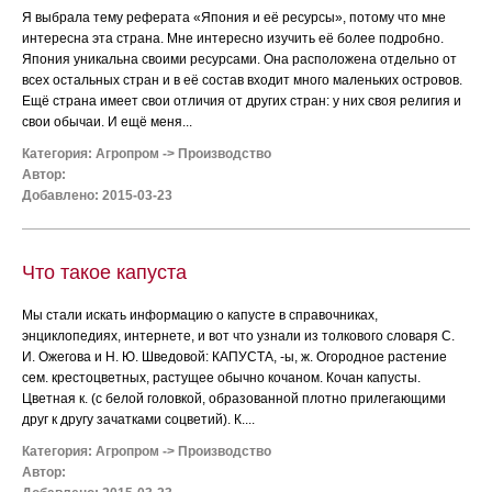
Я выбрала тему реферата «Япония и её ресурсы», потому что мне
интересна эта страна. Мне интересно изучить её более подробно.
Япония уникальна своими ресурсами. Она расположена отдельно от
всех остальных стран и в её состав входит много маленьких островов.
Ещё страна имеет свои отличия от других стран: у них своя религия и
свои обычаи. И ещё меня...
Категория:
Агропром
->
Производство
Автор:
Добавлено: 2015-03-23
Что такое капуста
Мы стали искать информацию о капусте в справочниках,
энциклопедиях, интернете, и вот что узнали из толкового словаря С.
И. Ожегова и Н. Ю. Шведовой: КАПУСТА, -ы, ж. Огородное растение
сем. крестоцветных, растущее обычно кочаном. Кочан капусты.
Цветная к. (с белой головкой, образованной плотно прилегающими
друг к другу зачатками соцветий). К....
Категория:
Агропром
->
Производство
Автор: