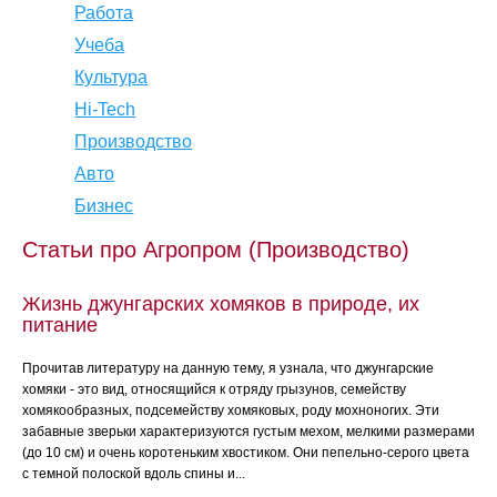
Работа
Учеба
Культура
Hi-Tech
Производство
Авто
Бизнес
Статьи про Агропром (Производство)
Жизнь джунгарских хомяков в природе, их
питание
Прочитав литературу на данную тему, я узнала, что джунгарские
хомяки - это вид, относящийся к отряду грызунов, семейству
хомякообразных, подсемейству хомяковых, роду мохноногих. Эти
забавные зверьки характеризуются густым мехом, мелкими размерами
(до 10 см) и очень коротеньким хвостиком. Они пепельно-серого цвета
с темной полоской вдоль спины и...