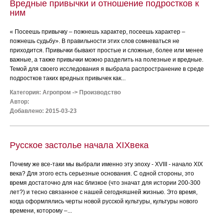
Вредные привычки и отношение подростков к
ним
« Посеешь привычку – пожнешь характер, посеешь характер –
пожнешь судьбу». В правильности этих слов сомневаться не
приходится. Привычки бывают простые и сложные, более или менее
важные, а также привычки можно разделить на полезные и вредные.
Темой для своего исследования я выбрала распространение в среде
подростков таких вредных привычек как...
Категория:
Агропром
->
Производство
Автор:
Добавлено: 2015-03-23
Русское застолье начала XIXвека
Почему же все-таки мы выбрали именно эту эпоху - XVIII - начало XIX
века? Для этого есть серьезные основания. С одной стороны, это
время достаточно для нас близкое (что значат для истории 200-300
лет?) и тесно связанное с нашей сегодняшней жизнью. Это время,
когда оформлялись черты новой русской культуры, культуры нового
времени, которому –...