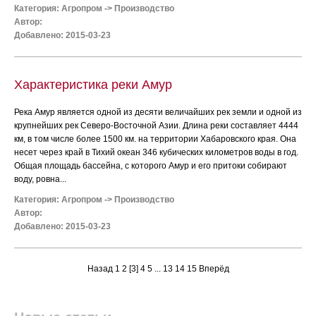
Категория:
Агропром
->
Производство
Автор:
Добавлено: 2015-03-23
Характеристика реки Амур
Река Амур является одной из десяти величайших рек земли и одной из
крупнейших рек Северо-Восточной Азии. Длина реки составляет 4444
км, в том числе более 1500 км. на территории Хабаровского края. Она
несет через край в Тихий океан 346 кубических километров воды в год.
Общая площадь бассейна, с которого Амур и его притоки собирают
воду, ровна...
Категория:
Агропром
->
Производство
Автор:
Добавлено: 2015-03-23
Назад
1
2
[3]
4
5
...
13
14
15
Вперёд