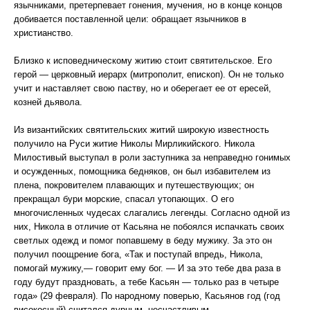
язычниками, претерпевает гонения, мучения, но в конце концов
добивается поставленной цели: обращает язычников в
христианство.
Близко к исповедническому житию стоит святительское. Его
герой — церковный иерарх (митрополит, епископ). Он не только
учит и наставляет свою паству, но и оберегает ее от ересей,
козней дьявола.
Из византийских святительских житий широкую известность
получило на Руси житие Николы Мирликийского. Никола
Милостивый выступал в роли заступника за неправедно гонимых
и осужденных, помощника бедняков, он был избавителем из
плена, покровителем плавающих и путешествующих; он
прекращал бури морские, спасал утопающих. О его
многочисленных чудесах слагались легенды. Согласно одной из
них, Никола в отличие от Касьяна не побоялся испачкать своих
светлых одежд и помог попавшему в беду мужику. За это он
получил поощрение бога, «Так и поступай впредь, Никола,
помогай мужику,— говорит ему бог. — И за это тебе два раза в
году будут праздновать, а тебе Касьян — только раз в четыре
года» (29 февраля). По народному поверью, Касьянов год (год
високосный) считался дурным, несчастливым.