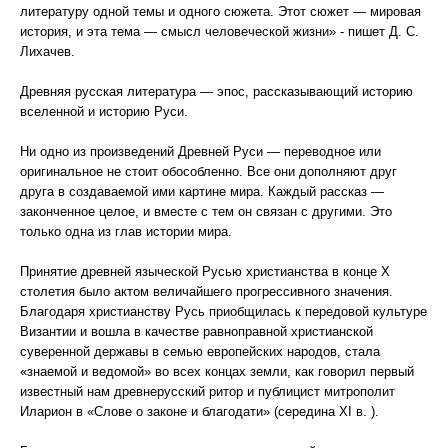
литературу одной темы и одного сюжета. Этот сюжет — мировая
история, и эта тема — смысл человеческой жизни» - пишет Д. С.
Лихачев.
Древняя русская литература — эпос, рассказывающий историю
вселенной и историю Руси.
Ни одно из произведений Древней Руси — переводное или
оригинальное не стоит обособленно. Все они дополняют друг
друга в создаваемой ими картине мира. Каждый рассказ —
законченное целое, и вместе с тем он связан с другими. Это
только одна из глав истории мира.
Принятие древней языческой Русью христианства в конце X
столетия было актом величайшего прогрессивного значения.
Благодаря христианству Русь приобщилась к передовой культуре
Византии и вошла в качестве равноправной христианской
суверенной державы в семью европейских народов, стала
«знаемой и ведомой» во всех концах земли, как говорил первый
известный нам древнерусский ритор и публицист митрополит
Иларион в «Слове о законе и благодати» (середина XI в. ).