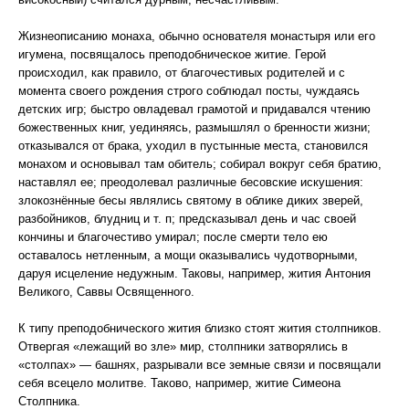
Жизнеописанию монаха, обычно основателя монастыря или его
игумена, посвящалось преподобническое житие. Герой
происходил, как правило, от благочестивых родителей и с
момента своего рождения строго соблюдал посты, чуждаясь
детских игр; быстро овладевал грамотой и придавался чтению
божественных книг, уединяясь, размышлял о бренности жизни;
отказывался от брака, уходил в пустынные места, становился
монахом и основывал там обитель; собирал вокруг себя братию,
наставлял ее; преодолевал различные бесовские искушения:
злокознённые бесы являлись святому в облике диких зверей,
разбойников, блудниц и т. п; предсказывал день и час своей
кончины и благочестиво умирал; после смерти тело ею
оставалось нетленным, а мощи оказывались чудотворными,
даруя исцеление недужным. Таковы, например, жития Антония
Великого, Саввы Освященного.
К типу преподобнического жития близко стоят жития столпников.
Отвергая «лежащий во зле» мир, столпники затворялись в
«столпах» — башнях, разрывали все земные связи и посвящали
себя всецело молитве. Таково, например, житие Симеона
Столпника.