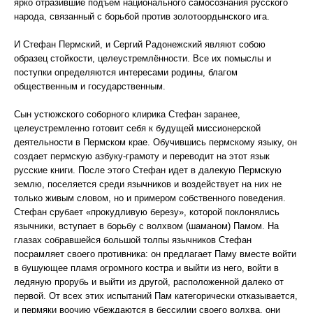
ярко отразившие подъем национального самосознания русского
народа, связанный с борьбой против золотоордынского ига.
И Стефан Пермский, и Сергий Радонежский являют собою
образец стойкости, целеустремлённости. Все их помыслы и
поступки определяются интересами родины, благом
общественным и государственным.
Сын устюжского соборного клирика Стефан заранее,
целеустремленно готовит себя к будущей миссионерской
деятельности в Пермском крае. Обучившись пермскому языку, он
создает пермскую азбуку-грамоту и переводит на этот язык
русские книги. После этого Стефан идет в далекую Пермскую
землю, поселяется среди язычников и воздействует на них не
только живым словом, но и примером собственного поведения.
Стефан срубает «прокудливую березу», которой поклонялись
язычники, вступает в борьбу с волхвом (шаманом) Памом. На
глазах собравшейся большой толпы язычников Стефан
посрамляет своего противника: он предлагает Паму вместе войти
в бушующее пламя огромного костра и выйти из него, войти в
ледяную прорубь и выйти из другой, расположенной далеко от
первой. От всех этих испытаний Пам категорически отказывается,
и пермяки воочию убеждаются в бессилии своего волхва, они