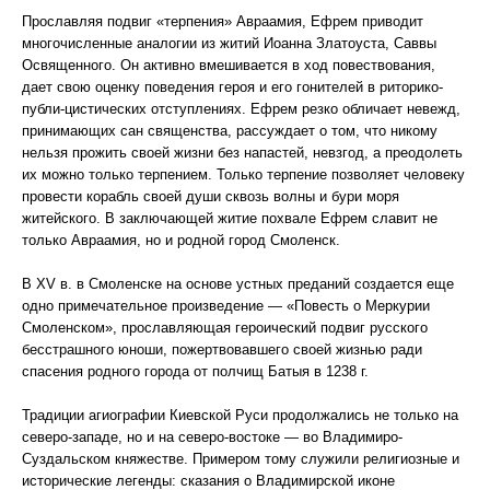
Прославляя подвиг «терпения» Авраамия, Ефрем приводит
многочисленные аналогии из житий Иоанна Златоуста, Саввы
Освященного. Он активно вмешивается в ход повествования,
дает свою оценку поведения героя и его гонителей в риторико-
публи-цистических отступлениях. Ефрем резко обличает невежд,
принимающих сан священства, рассуждает о том, что никому
нельзя прожить своей жизни без напастей, невзгод, а преодолеть
их можно только терпением. Только терпение позволяет человеку
провести корабль своей души сквозь волны и бури моря
житейского. В заключающей житие похвале Ефрем славит не
только Авраамия, но и родной город Смоленск.
В XV в. в Смоленске на основе устных преданий создается еще
одно примечательное произведение — «Повесть о Меркурии
Смоленском», прославляющая героический подвиг русского
бесстрашного юноши, пожертвовавшего своей жизнью ради
спасения родного города от полчищ Батыя в 1238 г.
Традиции агиографии Киевской Руси продолжались не только на
северо-западе, но и на северо-востоке — во Владимиро-
Суздальском княжестве. Примером тому служили религиозные и
исторические легенды: сказания о Владимирской иконе