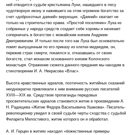
ней отводится судьбе крестьянина Луки, нашедшего в лесу
чудотворную икону и нажившего на этом огромное богатство за
счет «доброхотных даяний» верующих. «Даяний» хватает не
только на строительство храма. «Простой поселянин» Лука из
собранных у народа средств создает себе хоромы и начинает
соперничать в богатстве с можайским князем Андреем
Дмитриевичем. И только после того как Лука был основательно
помят выпущенным по его приказу из клетки медведем, он,
пережив страх смерти, покаялся и, отказавшись от своих
богатств, стал монахом основанного князем Колочского
монастыря. Отражение сюжета данного предания мы находим в
стихотворении И. А. Некрасова «Влас».
Высота нравственных идеалов, поэтичность житийных сказаний
неоднократно привлекали к ним внимание русских писателей
XVIII—XIX вв. Средством пропаганды передовых
просветительских идеалов становится житие в произведении А.
Н. Радищева «Житие Федора Васильевича Ушакова». Писатель-
революционер увидел в своей судьбе черты сходства с судьбой
Филарета Милостивого, житие которого он и обработал.
А. И. Герцен в житиях находил «божественные примеры