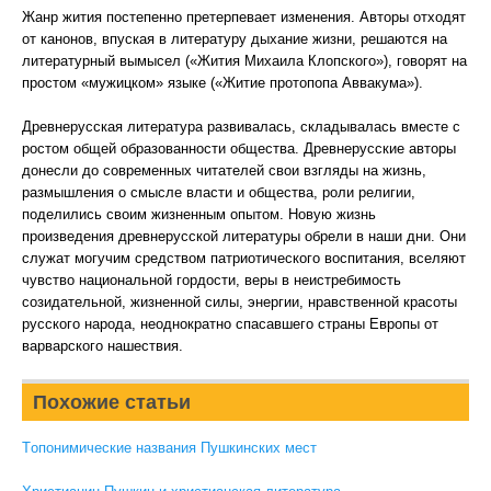
Жанр жития постепенно претерпевает изменения. Авторы отходят
от канонов, впуская в литературу дыхание жизни, решаются на
литературный вымысел («Жития Михаила Клопского»), говорят на
простом «мужицком» языке («Житие протопопа Аввакума»).
Древнерусская литература развивалась, складывалась вместе с
ростом общей образованности общества. Древнерусские авторы
донесли до современных читателей свои взгляды на жизнь,
размышления о смысле власти и общества, роли религии,
поделились своим жизненным опытом. Новую жизнь
произведения древнерусской литературы обрели в наши дни. Они
служат могучим средством патриотического воспитания, вселяют
чувство национальной гордости, веры в неистребимость
созидательной, жизненной силы, энергии, нравственной красоты
русского народа, неоднократно спасавшего страны Европы от
варварского нашествия.
Похожие статьи
Tопонимические названия Пушкинских мест