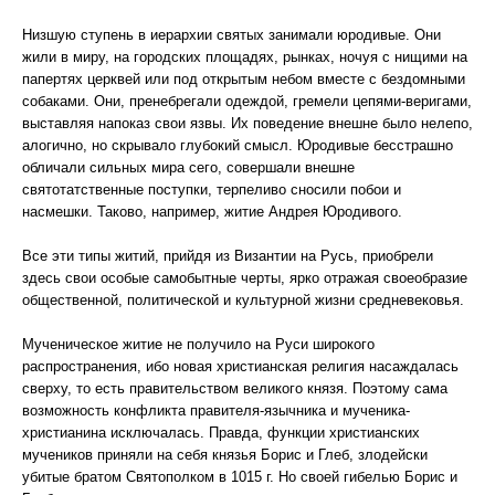
Низшую ступень в иерархии святых занимали юродивые. Они
жили в миру, на городских площадях, рынках, ночуя с нищими на
папертях церквей или под открытым небом вместе с бездомными
собаками. Они, пренебрегали одеждой, гремели цепями-веригами,
выставляя напоказ свои язвы. Их поведение внешне было нелепо,
алогично, но скрывало глубокий смысл. Юродивые бесстрашно
обличали сильных мира сего, совершали внешне
святотатственные поступки, терпеливо сносили побои и
насмешки. Таково, например, житие Андрея Юродивого.
Все эти типы житий, прийдя из Византии на Русь, приобрели
здесь свои особые самобытные черты, ярко отражая своеобразие
общественной, политической и культурной жизни средневековья.
Мученическое житие не получило на Руси широкого
распространения, ибо новая христианская религия насаждалась
сверху, то есть правительством великого князя. Поэтому сама
возможность конфликта правителя-язычника и мученика-
христианина исключалась. Правда, функции христианских
мучеников приняли на себя князья Борис и Глеб, злодейски
убитые братом Святополком в 1015 г. Но своей гибелью Борис и