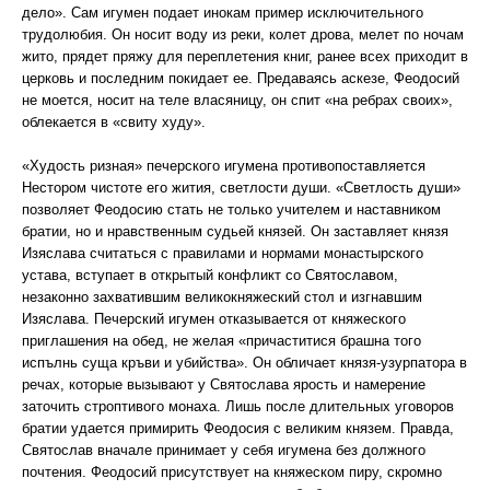
дело». Сам игумен подает инокам пример исключительного
трудолюбия. Он носит воду из реки, колет дрова, мелет по ночам
жито, прядет пряжу для переплетения книг, ранее всех приходит в
церковь и последним покидает ее. Предаваясь аскезе, Феодосий
не моется, носит на теле власяницу, он спит «на ребрах своих»,
облекается в «свиту худу».
«Худость ризная» печерского игумена противопоставляется
Нестором чистоте его жития, светлости души. «Светлость души»
позволяет Феодосию стать не только учителем и наставником
братии, но и нравственным судьей князей. Он заставляет князя
Изяслава считаться с правилами и нормами монастырского
устава, вступает в открытый конфликт со Святославом,
незаконно захватившим великокняжеский стол и изгнавшим
Изяслава. Печерский игумен отказывается от княжеского
приглашения на обед, не желая «причаститися брашна того
испълнь суща кръви и убийства». Он обличает князя-узурпатора в
речах, которые вызывают у Святослава ярость и намерение
заточить строптивого монаха. Лишь после длительных уговоров
братии удается примирить Феодосия с великим князем. Правда,
Святослав вначале принимает у себя игумена без должного
почтения. Феодосий присутствует на княжеском пиру, скромно