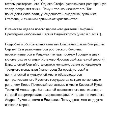
готовы растерзать его. Однако Стефан успокаивает разъяренную
толпу, сохраняет жизнь Паму и только изгоняет его. Так
побеждают сила воли, убежденность, выдержка, гуманизм
Стефана, и язычники принимают христианство.
В качестве идеала нового церковного деятеля Епифаний
Премудрый изображает Сергия Радонежского (умер в 1392 г. ).
Подробно и обстоятельно излагает Епифаний факты биографии
Сергия. Сын разорившегося ростовского боярина,
переселившегося в Радонеж (теперь поселок Городок в двух
километрах от станции Хотьково Ярославской железной дороги),
Варфоломей-Сергий становится монахом, затем основателем
Троицкого монастыря (ныне город Загорск), который в
политической и культурной жизни образующегося
централизованного Русского государства сыграл не меньшую
роль, чем Киево-Печерский монастырь в жизни Киевской Руси.
Троицкий монастырь был школой нравственного воспитания, в
которой сформировались миросозерцание и талант гениального
Андрея Рублева, самого Епифания Премудрого, многих других
иноков и мирян.