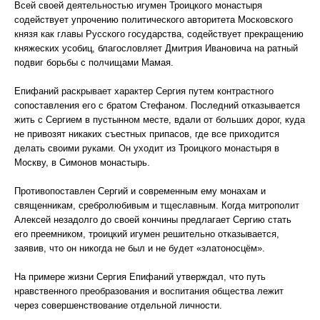
Всей своей деятельностью игумен Троицкого монастыря
содействует упрочению политического авторитета Московского
князя как главы Русского государства, содействует прекращению
княжеских усобиц, благословляет Дмитрия Ивановича на ратный
подвиг борьбы с полчищами Мамая.
Епифаний раскрывает характер Сергия путем контрастного
сопоставления его с братом Стефаном. Последний отказывается
жить с Сергием в пустынном месте, вдали от больших дорог, куда
не привозят никаких съестных припасов, где все приходится
делать своими руками. Он уходит из Троицкого монастыря в
Москву, в Симонов монастырь.
Противопоставлен Сергий и современным ему монахам и
священникам, сребролюбивым и тщеславным. Когда митрополит
Алексей незадолго до своей кончины предлагает Сергию стать
его преемником, троицкий игумен решительно отказывается,
заявив, что он никогда не был и не будет «златоносцём».
На примере жизни Сергия Епифаний утверждал, что путь
нравственного преобразования и воспитания общества лежит
через совершенствование отдельной личности.