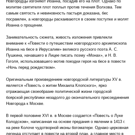
Новгородцы изгоняют Иоанна, посадив его на плот. Однако по
молитве святителя плот поплыл против течения Волхова. Тем
самым святость и невиновность пастыря доказана, бес
посрамлен, а новгородцы раскаиваются в своем поступке и молят
Иоанна о прощении.
Занимательность сюжета, живость изложения привлекли
внимание к «Повести о путешествии новгородского архиепископа
Иоанна на бесе в Иерусалим» великого русского поэта А. С.
Пушкина, начавшего в Лицее писать поэму «Монах», и Н. В.
Гоголя, использовавшего мотив поездки героя на бесе в повести
«Ночь перед рождеством».
Оригинальным произведением новгородской литературы XV в.
является «Повесть о житии Михаила Клопского», ярко
отражающая своеобразие политической жизни городской
боярской республики незадолго до окончательного присоединения
Новгорода к Москве.
В первой половине XVI в. в Москве создается «Повесть о Луке
Колодском», написанная на основе предания о явлении в 1413 г.
на реке Колоче чудотворной иконы богоматери. Однако церковная
легенда отступает в повести на второй план, а главное место в