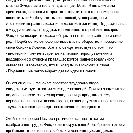
матери Феодосия и всех окружающих. Мать, благочестивая
христианка, всячески старается отвратить сына от намерения
посвятить себя богу: не только лаской, уговорами, но и
жестокими мерами наказания и даже истязаниями, Ведь одеваясь
в «худые» одежды, трудясь в поле вместе с рабами, пекарем,
Феодосии позорит в глазах общества не только себя, но и свой
род. Подобное же отношение вызывает в обществе и поведение
сына боярина Иоанна. Все это свидетельствует о том, что
«иноческий чин» не встречал на первых порах уважения и
поддержки со стороны правящих кругов раннефеодального
общества. Характерно, что и Владимир Мономах в своем
«Поучении» не рекомендует детям идти в монахи.
Об отношении к монахам простого трудового люда
свидетельствует в житии эпизод с возницей. Приняв знаменитого
игумена за простого черноризца, возница предлагает ему
пересесть на козлы, поскольку он, возница, устал от постоянного
труда, а монахи проводят свою жизнь в праздности.
Этой точке зрения Нестор противопоставляет в житии
изображение трудов Феодосия и окружающей его братии, которые
пребывают в постоянных заботах и «своими руками делают