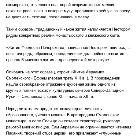
скоморохов, то черного пса, порой незримо творят мелкие
пакости: рассыпают в пекарне муку, проливают хлебную закваску,
не дают есть скотине, поселившись в хлеву.
Таким образом, традиционный канон жития наполняется Нестором
рядом конкретных реалий монастырского и княжеского быта.
«Житие Феодосия Печерского», написанное Нестором, явилось, в
свою очередь, образцом, определившим дальнейшее развитие
преподобнического жития в древнерусской литературе.
Опираясь на этот образец, строит «Житие Авраамия
Смоленского» Ефрем (первая треть XIII в. ). В произведении
нашла своеобразное отражение духовная жизнь одного из
крупных политических и культурных центров Северо-Западной
Руси — Смоленска в конце XII —начале XIII в.
Перед читателем предстает незаурядная личность
образованного, ученого монаха. В пригородном Смоленском
монастыре, в селе Селище он создает скрипторий, руководя
работой многих писцов. Сам Авраамий не ограничивается чтением
Писания, творений отцов церкви, его привлекают «глубинные