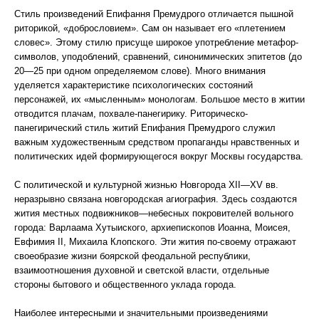
Стиль произведений Епифання Премудрого отличается пышной
риторикой, «добрословием». Сам он называет его «плетением
словес». Этому стилю присуще широкое употребление метафор-
символов, уподоблений, сравнений, синонимических эпитетов (до
20—25 при одном определяемом слове). Много внимания
уделяется характеристике психологических состояний
персонажей, их «мысленным» монологам. Большое место в житии
отводится плачам, похвале-панегирику. Риторическо-
панегирический стиль житий Епифания Премудрого служил
важным художественным средством пропаганды нравственных и
политических идей формирующегося вокруг Москвы государства.
С политической и культурной жизнью Новгорода XII—XV вв.
неразрывно связана новгородская агиография. Здесь создаются
жития местных подвижников—небесных покровителей вольного
города: Варлаама Хутыиского, архиепископов Иоанна, Моисея,
Евфимия II, Михаила Клопского. Эти жития по-своему отражают
своеобразие жизни боярской феодальной республики,
взаимоотношения духовной и светской власти, отдельные
стороны бытового и общественного уклада города.
Наиболее интересными и значительными произведениями