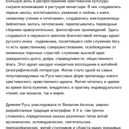
Большую роль в распространении христианской культуры
сыграли возникавшие и растущие монастыри. В них создавались
первые школы, воспитывались уважение и любовь к книге,
«книжному учению и почитанию», создавались книгохранилища-
библиотеки, велось летописание, переписывались переводные
сборники нравоучительных, философских произведений. Здесь
создавался и окружался ореолом благочестивой легенды идеал
русского инока - подвижника, посвятившего себя служению богу,
то есть нравственному совершенствованию, освобождению от
низменных порочных страстей, служению высокой идее
гражданского долга, добра, справедливости, общественного
блага. Этот идеал находил конкретное воплощение в житийной
(агиографической) литературе. Житие стало одной из самых
популяризируемых на Руси массовых форм пропаганды нового
христианского, нравственного идеала. Жития читались в церкви
во время богослужения, внедрялись в практику индивидуального
чтения, как монахов, так и мирян.
Древняя Русь унаследовала от Византии богатые, широко
разработанные традиции агиографии. К X в. там прочно
сложились определенные каноны различных типов житий:
мученических, исповеднических, святительских,
преподобнических, житий столпников и «Христа ради» юродивых.