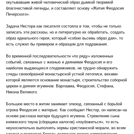
окутывавшие живой человеческий образ дымкой творимой
благочестивой легенды, и составляют основу «Жития Феодосия
Печерского».
Задача Нестора как писателя состояла в том, чтобы не только
записать эти рассказы, но и литературно их обработать, создать
образ идеального героя, который «собою вьсемь образ дая», то
есть служил бы примером и образцом для подражания.
Во временной последовательности «по ряду» изложенных
событий, связанных с жизнью и деяниями Феодосия и его
наиболее выдающихся сподвижников, не трудно обнаружить
следы своеобразной монастырской устной летописи, вехами
которой являются основание монастыря, строительство соборной
церкви и деяния игуменов: Варлаама, Феодосия, Стефана,
Никона Великого.
Большое место в житии занимает эпизод, связанный с борьбой
отрока Феодосия с матерью. Как сообщает Нестор, он написан на
основе рассказа матери будущего игумена. Стремление сына
княжеского тиуна (сборщика налогов) «поубожиться», то есть
неукоснительно выполнять нормы христианской морали, во всем
следуя и подражая Христу, встречает резкое сопротивление