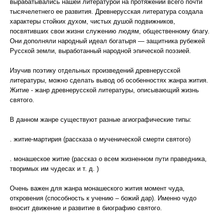
вырабатывались нашей литературой на протяжении всего почти
тысячелетнего ее развития. Древнерусская литература создала
характеры стойких духом, чистых душой подвижников,
посвятивших свои жизни служению людям, общественному благу.
Они дополняли народный идеал богатыря — защитника рубежей
Русской земли, выработанный народной эпической поэзией.
Изучив поэтику отдельных произведений древнерусской
литературы, можно сделать вывод об особенностях жанра жития.
Житие - жанр древнерусской литературы, описывающий жизнь
святого.
В данном жанре существуют разные агиографические типы:
. житие-мартирия (рассказа о мученической смерти святого)
. монашеское житие (рассказ о всем жизненном пути праведника,
творимых им чудесах и т. д. )
Очень важен для жанра монашеского жития момент чуда,
откровения (способность к учению – божий дар). Именно чудо
вносит движение и развитие в биографию святого.