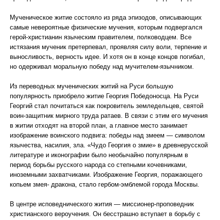
Мученическое житие состояло из ряда эпизодов, описывающих
самые невероятные физические мучения, которым подвергался
герой-христианин языческим правителем, полководцем. Все
истязания мученик претерпевал, проявляя силу воли, терпение и
выносливость, верность идее. И хотя он в конце концов погибал,
но одерживал моральную победу над мучителем-язычником.
Из переводных мученических житий на Руси большую
популярность приобрело житие Георгия Победоносца. На Руси
Георгий стал почитаться как покровитель земледельцев, святой
воин-защитник мирного труда ратаев. В связи с этим его мучения
в житии отходят на второй план, а главное место занимает
изображение воинского подвига: победы над змеем — символом
язычества, насилия, зла. «Чудо Георгия о змие» в древнерусской
литературе и иконографии было необычайно популярным в
период борьбы русского народа со степными кочевниками,
иноземными захватчиками. Изображение Георгия, поражающего
копьем змея- дракона, стало гербом-эмблемой города Москвы.
В центре исповеднического жития — миссионер-проповедник
христианского вероучения. Он бесстрашно вступает в борьбу с