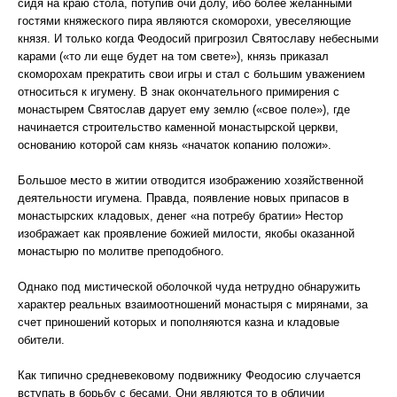
сидя на краю стола, потупив очи долу, ибо более желанными
гостями княжеского пира являются скоморохи, увеселяющие
князя. И только когда Феодосий пригрозил Святославу небесными
карами («то ли еще будет на том свете»), князь приказал
скоморохам прекратить свои игры и стал с большим уважением
относиться к игумену. В знак окончательного примирения с
монастырем Святослав дарует ему землю («свое поле»), где
начинается строительство каменной монастырской церкви,
основанию которой сам князь «начаток копанию положи».
Большое место в житии отводится изображению хозяйственной
деятельности игумена. Правда, появление новых припасов в
монастырских кладовых, денег «на потребу братии» Нестор
изображает как проявление божией милости, якобы оказанной
монастырю по молитве преподобного.
Однако под мистической оболочкой чуда нетрудно обнаружить
характер реальных взаимоотношений монастыря с мирянами, за
счет приношений которых и пополняются казна и кладовые
обители.
Как типично средневековому подвижнику Феодосию случается
вступать в борьбу с бесами. Они являются то в обличии