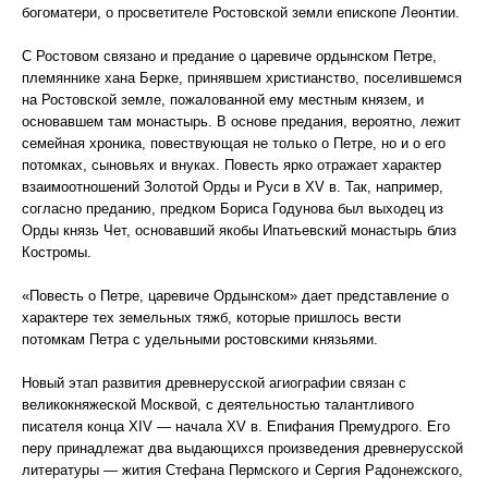
богоматери, о просветителе Ростовской земли епископе Леонтии.
С Ростовом связано и предание о царевиче ордынском Петре,
племяннике хана Берке, принявшем христианство, поселившемся
на Ростовской земле, пожалованной ему местным князем, и
основавшем там монастырь. В основе предания, вероятно, лежит
семейная хроника, повествующая не только о Петре, но и о его
потомках, сыновьях и внуках. Повесть ярко отражает характер
взаимоотношений Золотой Орды и Руси в XV в. Так, например,
согласно преданию, предком Бориса Годунова был выходец из
Орды князь Чет, основавший якобы Ипатьевский монастырь близ
Костромы.
«Повесть о Петре, царевиче Ордынском» дает представление о
характере тех земельных тяжб, которые пришлось вести
потомкам Петра с удельными ростовскими князьями.
Новый этап развития древнерусской агиографии связан с
великокняжеской Москвой, с деятельностью талантливого
писателя конца XIV — начала XV в. Епифания Премудрого. Его
перу принадлежат два выдающихся произведения древнерусской
литературы — жития Стефана Пермского и Сергия Радонежского,