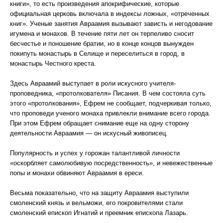
книги», то есть произведения апокрифические, которые
официальная церковь включала в индексы ложных, «отреченных
книг». Ученые занятия Авраамия вызывают зависть и негодование
игумена и монахов. В течение пяти лет он терпеливо сносит
бесчестье и поношение братии, но в конце концов вынужден
покипуть монастырь в Селище и переселиться в город, в
монастырь Честного креста.
Здесь Авраамий выступает в роли искусного учителя-
проповедника, «протолкователя» Писания. В чем состояла суть
этого «протолкования», Ефрем не сообщает, подчеркивая только,
что проповеди ученого монаха привлекли внимание всего города.
При этом Ефрем обращает снимание еще на одну сторону
деятельности Авраамия — он искусный живописец.
Популярность и успех у горожан талантливой личности
«оскорбляет самолюбивую посредственность», и невежественные
попы и монахи обвиняют Авраамия в ереси.
Весьма показательно, что на защиту Авраамия выступили
смоленский князь и вельможи, его покровителями стали
смоленский епископ Игнатий и преемник епископа Лазарь.