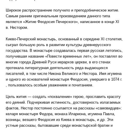
Широкое распространение получило и преподобническое житие.
Самым ранним оригинальным произведением данного типа
является «Житие Феодосия Печерского», написанное в конце XI
в. Нестором.
Киево-Печерский монастырь, основанный в середине XI столетия,
сыграл большую роль в развитии культуры древнерусского
государства. В монастыре создавалась первая русская летопись,
получившая название «Повести временных лет», он поставлял во
многие города Древней Руси иерархов церкви, в его стенах
протекала литературная деятельность ряда выдающихся
писателей, в том числе Никона Великого и Нестора. Имя игумена
и одного из основателей монастыря Феодосия, умершего в 1074 г.
, пользовалось особым уважением и почитанием.
Цель жития — создать «похваление» герою, прославить красоту
его деяний. Подчеркивая истинность, достоверность излагаемых
фактов, Нестор постоянно ссылается на рассказы «самовидцев»:
келаря монастыря Федора, монаха Илариона, игумена Павла,
возницы, везшего Феодосия из Киева в монастырь, и др. Эти
устные рассказы, бытовавшие среди монастырской братии и