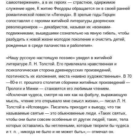
самоотвержения», а в их героях — страстное, одержимое
служение идее, К житию Феодоры обращается он в своей ранней
романтической повести «Легенда». В зрелые годы Герцен
сопоставлял с героями житийной литературы дворянских
революционеров — декабристов, называя их «воинами-
подвижниками, вышедшими сознательно на явную гибель, чтобы
разбудить к новой жизни молодое поколение и очистить детей,
рожденных в среде палачества и раболепия».
«Нашу русскую настоящую поэзию» увидел в житийной
литературе Л. Н. Толстой. Его привлекала нравственная и
психологическая сторона древнерусских произведений,
поэтичность их изложения, места «наивно художественные». В 70
—80-е гг. прошлого столетия сборники житийных произведений —
Прологи и Минеи — становятся его любимым чтением.
«Исключая чудеса, смотря на них как на фабулу, выражающую
мысль, чтение это открывало мне смысл жизни»,— писал Л. Н.
Толстой в «Исповеди». Писатель приходит к выводу, что так
называемые святые — это обыкновенные люди. «Таких святых,
чтобы они были совсем особенные от других людей, таких, тела
которых оставались бы нетленными, которые творили бы чудеса
и т. п. , никогда не было и не может быть»,— отмечал он.