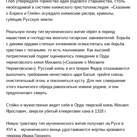
Глеб утверждали торжество идеи родового старшинства, столь
необходимой в системе княжеского престолонаследия. «Сказание
о Борисе и Глебе» осуждало княжеские распри, крамолы,
губящие Русскую землю.
Реальную почву тип мученического жития обрёл в период
нашествия и господства монголо-татарских завоевателей. Борьба
с дикими ордами степных кочевников осмыслялась как борьба
христиан с погаными, то есть язычниками. Как высокий
патриотический подвиг оценивалось поведение в Орде
черниговского князя Михаила («Сказание о Михаиле
Черниговском»). Русский князь и его боярин Федор отказываются
выполнить требование нечестивого царя Батыя: пройти сквозь
очистительный огонь и поклониться кусту. Для них совершение
этого языческого обряда равносильно измене родине, и они
предпочитают смерть.
Стойко и мужественно ведет себя в Орде тверской князь Михаил
Ярославич, зверски убитый клевретами хана в 1318 г.
Новую трактовку тип мученического жития получает на Руси в
XVI в. : мученического венца удостаиваются жертвы кровавого
террора Ивана Грозного.