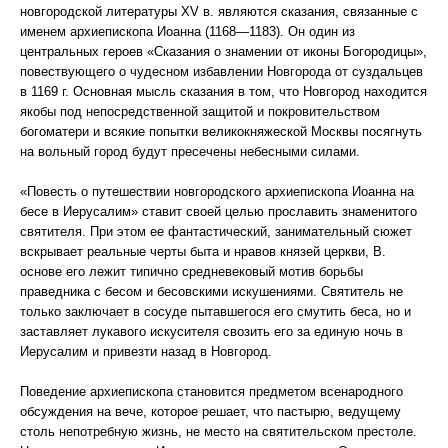
новгородской литературы XV в. являются сказания, связанные с
именем архиепископа Иоанна (1168—1183). Он один из
центральных героев «Сказания о знамении от иконы Богородицы»,
повествующего о чудесном избавлении Новгорода от суздальцев
в 1169 г. Основная мысль сказания в том, что Новгород находится
якобы под непосредственной защитой и покровительством
богоматери и всякие попытки великокняжеской Москвы посягнуть
на вольный город будут пресечены небесными силами.
«Повесть о путешествии новгородского архиепископа Иоанна на
бесе в Иерусалим» ставит своей целью прославить знаменитого
святителя. При этом ее фантастический, занимательный сюжет
вскрывает реальные черты быта и нравов князей церкви, В.
основе его лежит типично средневековый мотив борьбы
праведника с бесом и бесовскими искушениями. Святитель не
только заключает в сосуде пытавшегося его смутить беса, но и
заставляет лукавого искусителя свозить его за единую ночь в
Иерусалим и привезти назад в Новгород.
Поведение архиепископа становится предметом всенародного
обсуждения на вече, которое решает, что пастырю, ведущему
столь непотребную жизнь, не место на святительском престоле.