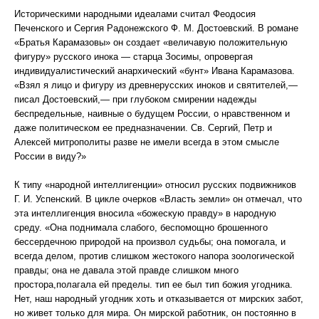
Историческими народными идеалами считал Феодосия
Печенского и Сергия Радонежского Ф. М. Достоевский. В романе
«Братья Карамазовы» он создает «величавую положительную
фигуру» русского инока — старца Зосимы, опровергая
индивидуалистический анархический «бунт» Ивана Карамазова.
«Взял я лицо и фигуру из древнерусских иноков и святителей,—
писал Достоевский,— при глубоком смирении надежды
беспредельные, наивные о будущем России, о нравственном и
даже политическом ее предназначении. Св. Сергий, Петр и
Алексей митрополиты разве не имели всегда в этом смысле
России в виду?»
К типу «народной интеллигенции» относил русских подвижников
Г. И. Успенский. В цикле очерков «Власть земли» он отмечал, что
эта интеллигенция вносила «божескую правду» в народную
среду. «Она поднимала слабого, беспомощно брошенного
бессердечною природой на произвол судьбы; она помогала, и
всегда делом, против слишком жестокого напора зоологической
правды; она не давала этой правде слишком много
простора,полагала ей пределы. тип ее был тип божия угодника.
Нет, наш народный угодник хоть и отказывается от мирских забот,
но живет только для мира. Он мирской работник, он постоянно в