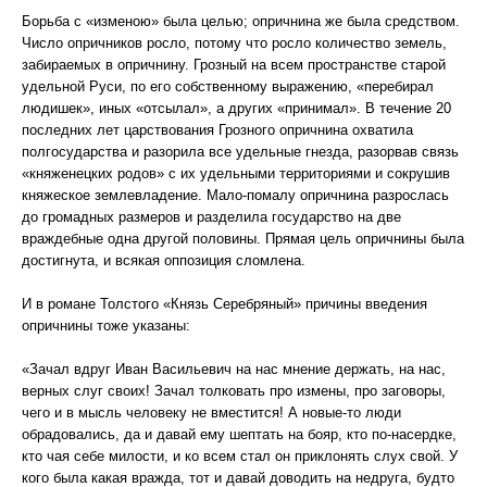
Борьба с «изменою» была целью; опричнина же была средством.
Число опричников росло, потому что росло количество земель,
забираемых в опричнину. Грозный на всем пространстве старой
удельной Руси, по его собственному выражению, «перебирал
людишек», иных «отсылал», а других «принимал». В течение 20
последних лет царствования Грозного опричнина охватила
полгосударства и разорила все удельные гнезда, разорвав связь
«княженецких родов» с их удельными территориями и сокрушив
княжеское землевладение. Мало-помалу опричнина разрослась
до громадных размеров и разделила государство на две
враждебные одна другой половины. Прямая цель опричнины была
достигнута, и всякая оппозиция сломлена.
И в романе Толстого «Князь Серебряный» причины введения
опричнины тоже указаны:
«Зачал вдруг Иван Васильевич на нас мнение держать, на нас,
верных слуг своих! Зачал толковать про измены, про заговоры,
чего и в мысль человеку не вместится! А новые-то люди
обрадовались, да и давай ему шептать на бояр, кто по-насердке,
кто чая себе милости, и ко всем стал он приклонять слух свой. У
кого была какая вражда, тот и давай доводить на недруга, будто