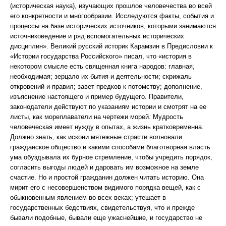
(историческая наука), изучающих прошлое человечества во всей
его конкретности и многообразии. Исследуются факты, события и
процессы на базе исторических источников, которыми занимаются
источниковедение и ряд вспомогательных исторических
дисциплин». Великий русский историк Карамзин в Предисловии к
«Истории государства Российского» писал, что «история в
некотором смысле есть священная книга народов: главная,
необходимая; зерцало их бытия и деятельности; скрижаль
откровений и правил; завет предков к потомству; дополнение,
изъяснение настоящего и пример будущего. Правители,
законодатели действуют по указаниям истории и смотрят на ее
листы, как мореплаватели на чертежи морей. Мудрость
человеческая имеет нужду в опытах, а жизнь кратковременна.
Должно знать, как искони мятежные страсти волновали
гражданское общество и какими способами благотворная власть
ума обуздывала их бурное стремление, чтобы учредить порядок,
согласить выгоды людей и даровать им возможное на земле
счастие. Но и простой гражданин должен читать историю. Она
мирит его с несовершенством видимого порядка вещей, как с
обыкновенным явлением во всех веках; утешает в
государственных бедствиях, свидетельствуя, что и прежде
бывали подобные, бывали еще ужаснейшие, и государство не