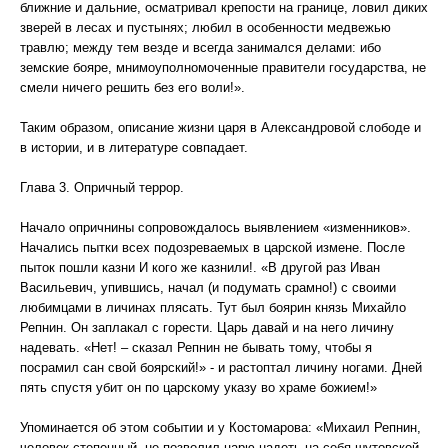
ближние и дальние, осматривал крепости на границе, ловил диких
зверей в лесах и пустынях; любил в особенности медвежью
травлю; между тем везде и всегда занимался делами: ибо
земские бояре, мнимоуполномоченные правители государства, не
смели ничего решить без его воли!».
Таким образом, описание жизни царя в Александровой слободе и
в истории, и в литературе совпадает.
Глава 3. Опричный террор.
Начало опричнины сопровождалось выявлением «изменников».
Начались пытки всех подозреваемых в царской измене. После
пыток пошли казни И кого же казнили!. «В другой раз Иван
Васильевич, упившись, начал (и подумать срамно!) с своими
любимцами в личинах плясать. Тут был боярин князь Михайло
Репнин. Он заплакал с горести. Царь давай и на него личину
надевать. «Нет! – сказал Репнин не бывать тому, чтобы я
посрамил сан свой боярский!» - и растоптал личину ногами. Дней
пять спустя убит он по царскому указу во храме божием!»
Упоминается об этом событии и у Костомарова: «Михаил Репнин,
человек степенный, не позволил царю надеть на себя шутовской