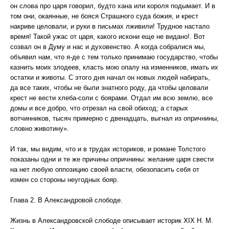
он слова про царя говорил, будто хана или короля подымает. И в
том они, окаянные, не бояся Страшного суда божия, и крест
накриве целовали, и руки в письмах лживили! Трудное настало
время! Такой ужас от царя, какого искони еще не видано!. Вот
созвал он в Думу и нас и духовенство. А когда собралися мы,
объявил нам, что я-де с тем только принимаю государство, чтобы
казнить моих злодеев, класть мою опалу на изменников, имать их
остатки и животы. С этого дня начал он новых людей набирать,
да все таких, чтобы не были знатного роду, да чтобы целовали
крест не вести хлеба-соли с боярами. Отдал им всю землю, все
домы и все добро, что отрезал на свой обиход; а старых
вотчинников, тысяч примерно с двенадцать, выгнал из опричнины,
словно животину».
И так, мы видим, что и в трудах историков, и романе Толстого
показаны одни и те же причины опричнины: желание царя свести
на нет любую оппозицию своей власти, обезопасить себя от
измен со стороны неугодных бояр.
Глава 2. В Александровой слободе.
Жизнь в Александровской слободе описывает историк XIX Н. М.