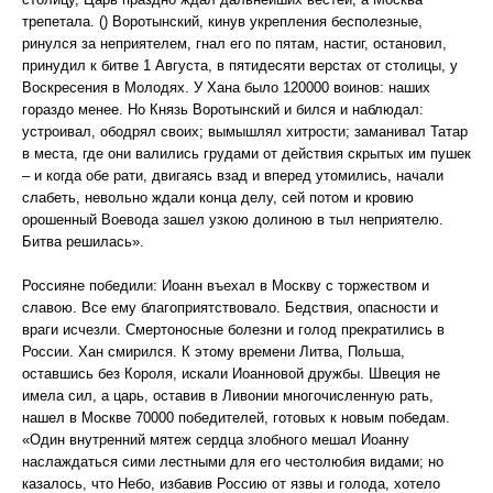
трепетала. () Воротынский, кинув укрепления бесполезные,
ринулся за неприятелем, гнал его по пятам, настиг, остановил,
принудил к битве 1 Августа, в пятидесяти верстах от столицы, у
Воскресения в Молодях. У Хана было 120000 воинов: наших
гораздо менее. Но Князь Воротынский и бился и наблюдал:
устроивал, ободрял своих; вымышлял хитрости; заманивал Татар
в места, где они валились грудами от действия скрытых им пушек
– и когда обе рати, двигаясь взад и вперед утомились, начали
слабеть, невольно ждали конца делу, сей потом и кровию
орошенный Воевода зашел узкою долиною в тыл неприятелю.
Битва решилась».
Россияне победили: Иоанн въехал в Москву с торжеством и
славою. Все ему благоприятствовало. Бедствия, опасности и
враги исчезли. Смертоносные болезни и голод прекратились в
России. Хан смирился. К этому времени Литва, Польша,
оставшись без Короля, искали Иоанновой дружбы. Швеция не
имела сил, а царь, оставив в Ливонии многочисленную рать,
нашел в Москве 70000 победителей, готовых к новым победам.
«Один внутренний мятеж сердца злобного мешал Иоанну
наслаждаться сими лестными для его честолюбия видами; но
казалось, что Небо, избавив Россию от язвы и голода, хотело