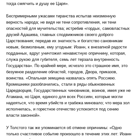
тогда смягчить и душу ее Царя».
Беспримерными ужасами тиранства испытав неизменную
верность народа; не видя ни тени сопротивления, ни тени
опасностей для мучительства; истребив «гордых, самовластных
друзей Адашева, главных сподвижников своего доброго
Царствования; передав их знатность и богатство сановникам
новым, безмолвным, ему угодным: Иоанн, к внезапной радости
подданных, вдруг уничтожил ненавистную опричнину, которая,
служа рукою для губителя, семь лет терзала внутренность
Государства». По крайней мере, исчезло это страшное имя, это
безумное разделение областей, городов, Двора, приказов,
воинства. «Опальная земщина назвалась опять Россиею.
Кромешники разоблачились, стали в ряды обыкновенных
Царедворцев, Государственных чиновников, воинов, имея уже не
Атамана, но Царя, единого для всех Россиян, которые могли
надеяться, что время убийств и грабежа миновало; что мера зол
исполнилась, и горестное отечество успокоится под сению
власти законной».
У Толстого так же упоминается об отмене опричнины: «Одно
только счастливое событие произошло в течение этих лет: Иоанн