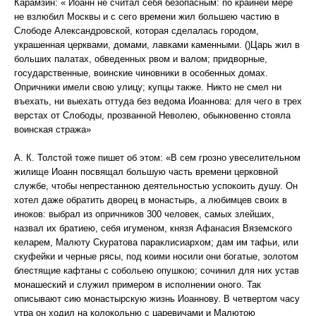
Карамзин: « Иоанн не считал себя безопасным: по крайней мере
не взлюбил Москвы и с сего времени жил большею частию в
Слободе Александровской, которая сделалась городом,
украшенная церквами, домами, лавками каменными. ()Царь жил в
больших палатах, обведенных рвом и валом; придворные,
государственные, воинские чиновники в особенных домах.
Опричники имели свою улицу; купцы также. Никто не смел ни
въехать, ни выехать оттуда без ведома Иоаннова: для чего в трех
верстах от Слободы, прозванной Неволею, обыкновенно стояла
воинская стража»
А. К. Толстой тоже пишет об этом: «В сем грозно увеселительном
жилище Иоанн посвящал большую часть времени церковной
службе, чтобы непрестанною деятельностью успокоить душу. Он
хотел даже обратить дворец в монастырь, а любимцев своих в
иноков: выбрал из опричников 300 человек, самых злейших,
назвал их братиею, себя игуменом, князя Афанасия Вяземского
келарем, Малюту Скуратова параклисиархом; дам им тафьи, или
скуфейки и черные рясы, под коими носили они богатые, золотом
блестящие кафтаны с собольею опушкою; сочинил для них устав
монашеский и служил примером в исполнении оного. Так
описывают сию монастырскую жизнь Иоаннову. В четвертом часу
утра он ходил на колокольню с царевичами и Малютою