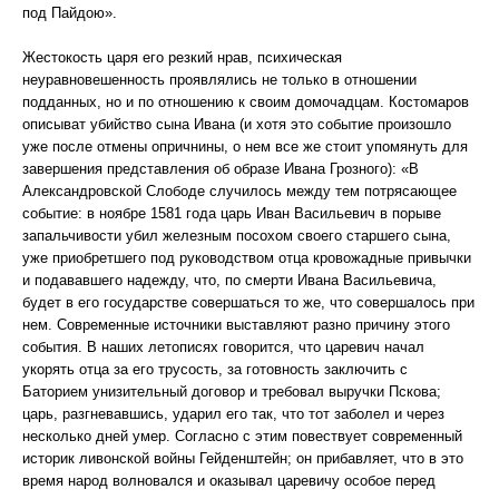
под Пайдою».
Жестокость царя его резкий нрав, психическая
неуравновешенность проявлялись не только в отношении
подданных, но и по отношению к своим домочадцам. Костомаров
описыват убийство сына Ивана (и хотя это событие произошло
уже после отмены опричнины, о нем все же стоит упомянуть для
завершения представления об образе Ивана Грозного): «В
Александровской Слободе случилось между тем потрясающее
событие: в ноябре 1581 года царь Иван Васильевич в порыве
запальчивости убил железным посохом своего старшего сына,
уже приобретшего под руководством отца кровожадные привычки
и подававшего надежду, что, по смерти Ивана Васильевича,
будет в его государстве совершаться то же, что совершалось при
нем. Современные источники выставляют разно причину этого
события. В наших летописях говорится, что царевич начал
укорять отца за его трусость, за готовность заключить с
Баторием унизительный договор и требовал выручки Пскова;
царь, разгневавшись, ударил его так, что тот заболел и через
несколько дней умер. Согласно с этим повествует современный
историк ливонской войны Гейденштейн; он прибавляет, что в это
время народ волновался и оказывал царевичу особое перед