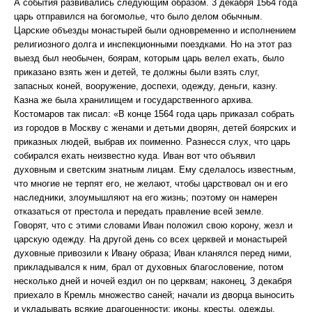
А события развивались следующим образом. 3 декабря 1564 года
царь отправился на богомолье, что было делом обычным.
Царские объезды монастырей были одновременно и исполнением
религиозного долга и инспекционными поездками. Но на этот раз
выезд был необычен, боярам, которым царь велел ехать, было
приказано взять жен и детей, те должны были взять слуг,
запасных коней, вооружение, доспехи, одежду, деньги, казну.
Казна же была хранилищем и государственного архива.
Костомаров так писал: «В конце 1564 года царь приказал собрать
из городов в Москву с женами и детьми дворян, детей боярских и
приказных людей, выбрав их поименно. Разнесся слух, что царь
собирался ехать неизвестно куда. Иван вот что объявил
духовным и светским знатным лицам. Ему сделалось известным,
что многие не терпят его, не желают, чтобы царствовал он и его
наследники, злоумышляют на его жизнь; поэтому он намерен
отказаться от престола и передать правление всей земле.
Говорят, что с этими словами Иван положил свою корону, жезл и
царскую одежду. На другой день со всех церквей и монастырей
духовные привозили к Ивану образа; Иван кланялся перед ними,
прикладывался к ним, брал от духовных благословение, потом
несколько дней и ночей ездил он по церквам; наконец, 3 декабря
приехало в Кремль множество саней; начали из дворца выносить
и укладывать всякие драгоценности: иконы, кресты, одежды,