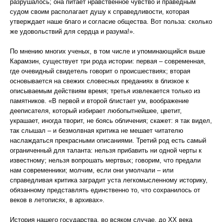
разрушалось; она питает нравственное чувство и праведным
судом своим располагает душу к справедливости, которая
утверждает наше благо и согласие общества. Вот польза: сколько
же удовольствий для сердца и разума!».
По мнению многих ученых, в том числе и упоминающийся выше
Карамзин, существует три рода истории: первая – современная,
где очевидный свидетель говорит о происшествиях; вторая
основывается на свежих словесных преданиях в близкое к
описываемым действиям время; третья извлекается только из
памятников. «В первой и второй блистает ум, воображение
дееписателя, который избирает любопытнейшее, цветит,
украшает, иногда творит, не боясь обличения; скажет: я так видел,
так слышал – и безмолвная критика не мешает читателю
наслаждаться прекрасными описаниями. Третий род есть самый
ограниченный для таланта: нельзя прибавить ни одной черты к
известному; нельзя вопрошать мертвых; говорим, что предали
нам современники; молчим, если они умолчали – или
справедливая критика заградит уста легкомысленному историку,
обязанному представлять единственно то, что сохранилось от
веков в летописях, в архивах».
История нашего государства, во всяком случае, до XX века