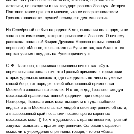
летописи, не находили в них государя равного Иоанну». Историк
Платонов также пришел к мнению, что «с совершеннолетием
Грозного начинается лучший период его деятельности».
Но Серебряный не был на родине 5 лет, выполняя волю царя, и не
знал о тех изменения, которые произошли с Иоаннам. О них ему
рассказал опальный боярин Дружина Морозов (вымышленный
персонаж). «Многое, князь стало на Руси не так, как было, с тех
пор как учинил государь на Руси опричнину!»
С. Ф. Платонов, о причинах опричнины пишет так: «Суть
опричнины состояла в том, что Грозный применил к территории
старых удельных княжеств, где находились вотчины служилых
князей-бояр, тот порядок, какой обыкновенный применялся
Москвой в завоеванных землях. И отец, и дед Грозного, следуя
московской правительственной традиции, при покорении
Новгорода, Пскова и иных мест выводили оттуда наиболее
видных и для Москвы опасных людей в свои внутренние области,
а в завоеванный край посылали поселенцев из коренных
московских мест. () То, что удавалось с врагом внешним, Грозный
задумал испытать с врагом внутренним». Соловьев старается
осмыслить учреждение опричнины, говоря, что она «была