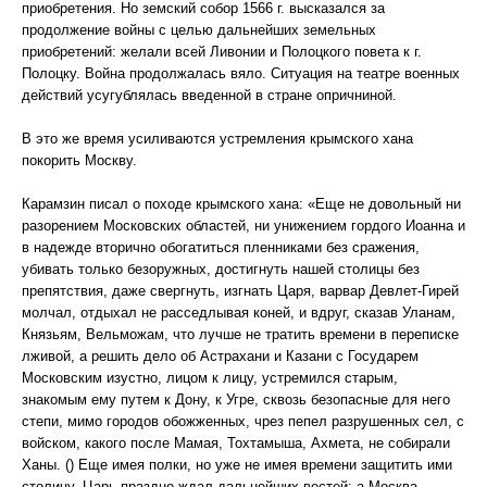
приобретения. Но земский собор 1566 г. высказался за
продолжение войны с целью дальнейших земельных
приобретений: желали всей Ливонии и Полоцкого повета к г.
Полоцку. Война продолжалась вяло. Ситуация на театре военных
действий усугублялась введенной в стране опричниной.
В это же время усиливаются устремления крымского хана
покорить Москву.
Карамзин писал о походе крымского хана: «Еще не довольный ни
разорением Московских областей, ни унижением гордого Иоанна и
в надежде вторично обогатиться пленниками без сражения,
убивать только безоружных, достигнуть нашей столицы без
препятствия, даже свергнуть, изгнать Царя, варвар Девлет-Гирей
молчал, отдыхал не расседлывая коней, и вдруг, сказав Уланам,
Князьям, Вельможам, что лучше не тратить времени в переписке
лживой, а решить дело об Астрахани и Казани с Государем
Московским изустно, лицом к лицу, устремился старым,
знакомым ему путем к Дону, к Угре, сквозь безопасные для него
степи, мимо городов обожженных, чрез пепел разрушенных сел, с
войском, какого после Мамая, Тохтамыша, Ахмета, не собирали
Ханы. () Еще имея полки, но уже не имея времени защитить ими
столицу, Царь праздно ждал дальнейших вестей; а Москва