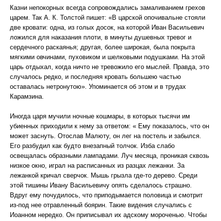
Казни непокорных всегда сопровождались замаливанием грехов
царем. Так А. К. Толстой пишет: «В царской опочивальне стояли
две кровати: одна, из голых досок, на которой Иван Васильевич
ложился для наказания плоти, в минуты душевных тревог и
сердечного раскаянья; другая, более широкая, была покрыта
мягкими овчинами, пуховиком и шелковыми подушками. На этой
царь отдыхал, когда ничто не тревожило его мыслей. Правда, это
случалось редко, и последняя кровать большею частью
оставалась нетронутою». Упоминается об этом и в трудах
Карамзина.
Иногда царя мучили ночные кошмары, в которых тысячи им
убиенных приходили к нему за ответом: « Ему показалось, что он
может заснуть. Отослав Малюту, он лег на постель и забылся.
Его разбудил как будто внезапный толчок. Изба слабо
освещалась образными лампадами. Луч месяца, проникая сквозь
низкое окно, играл на расписанных из разцах лежанки. За
лежанкой кричал сверчок. Мышь грызла где-то дерево. Среди
этой тишины Ивану Васильевичу опять сделалось страшно.
Вдруг ему почудилось, что приподымается половица и смотрит
из-под нее отравленный боярин. Такие видения случались с
Иоанном нередко. Он приписывал их адскому мороченью. Чтобы