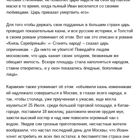
маски в то время, когда пьяный Иван веселился со своими
любимцами. Царь приказал умертвить его».
Для того чтобы держать свои подданных в большем страхе царь
проводил показательные казни, и все русские историки, и Толстой
в своем романе упоминают об этом. Вот как это описано в романе
«Князь Серебряный»: «- Сгонять народ! – сказал царь
опричникам. – Да никто не убоится! Поведайте людям
московским, что царь казнит своих злодеев, безвинным же
обещает милость. Вскоре площадь стала наполняться народом,
ставни отворились, и у окон показались бледные, боязливые
лица».
Карамзин также упоминает об этом: «объявили казнь изменникам:
ей надлежало совершиться в Москве, в глазах всего народа, и
так, чтобы столица, уже приученная к ужасам, еще могла
изумиться! 25 Июля, среди большой торговой площади, в Китае-
городе, поставили 18 виселиц; разложили многие орудия мук;
зажгли высокий костер и над ним повесили огромный чан с
водою. Увидев сии грозные приготовления, несчастные жители
вообразили, что настал последний день для Москвы; что Иоанн
хочет истребить их всех без остатка: в беспамятстве страха они