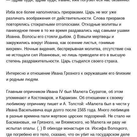
Изба все более наполнялась призраками. Царь не мог уже
различать воображения от действительности. Слова призраков
повторялись стократными отголосками. Отходные молитвы и
панихидное пение в то же время раздавались над самыми ушами
Иоанна. Волосы его стояли дыбом. () Взвыли мертвецы и
закружились вокруг Иоанна, как осенние листья, гонимые
вихрем». Ночные видения, беспрерывная молитва, отсутствие сна
не истощали сил Иоанновых, но лишь приводили его в высшую
степень раздражительности. Царь стыдился своего страха.
Интересно и отношение Ивана Грозного к окружавшим его близким
и родным людям.
Главным опричником Ивана IV был Малюта Скуратов, об этом
упоминают и Костомаров, и Карамзин. Об отношении к своему
любимому опричнику пишет и А. Толстой: «Малюта был в чести у
Ивана Васильевича еще долго после 1565 года. Много любимцев
в разные времена пали жертвою царских подозрений. Не стало ни
Басмановых, ни Грязного, ни Вяземского, но Малюта ни разу не
испытал опалы. (. ) В обиходе монастыря св. Иосифа Волоцкого,
где погребено его тело, сказано, что он убит на государском деле