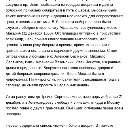
сосуды и пр. Всем прибывшим из городов дворянам и детям
боярским приказано собираться в путь с царем. Выбраны были
также некоторые из бояр и дворян московских для сопровождения
царя, с женами и детьми. В Успенском соборе велено было
служить обедню митрополиту Афанасию, заступившему место
Макария (31 декабря 1563). Отслушавши литургию в присутствии
всех бояр, царь принял благословение митрополита, дал
целовать свою руку боярам и прочим, присутствовавшим в
церкви; затем сел в сани с царицею и двумя сыновьями. С ним
отправились любимцы его: Алексей Басманов, Михайло
Салтыков, князь Афанасий Вяземский, Иван Чоботов, избранные
дьяки и придворные. Вооруженная толпа выборных дворян и
детей боярских сопровождала их. Все в Москве были в
недоумении. Ни митрополит, ни святители, съехавшиеся тогда в
столицу, не смели просить у царя объяснения».
Из-за распутицы до Троице-Сергиева монастыря царь добрался 21
декабря, а в Александрову слободу к 3 января, откуда в Москву
послал гонца с двумя грамотами. Обе были оглашены перед всем
народом.
Первая содержала список «измен» бояр и дворян. В грамоте