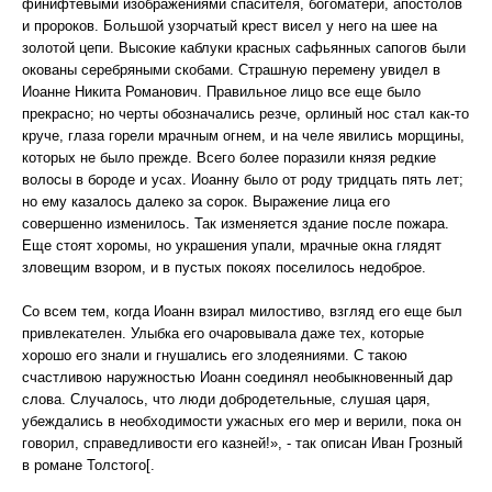
финифтевыми изображениями спасителя, богоматери, апостолов
и пророков. Большой узорчатый крест висел у него на шее на
золотой цепи. Высокие каблуки красных сафьянных сапогов были
окованы серебряными скобами. Страшную перемену увидел в
Иоанне Никита Романович. Правильное лицо все еще было
прекрасно; но черты обозначались резче, орлиный нос стал как-то
круче, глаза горели мрачным огнем, и на челе явились морщины,
которых не было прежде. Всего более поразили князя редкие
волосы в бороде и усах. Иоанну было от роду тридцать пять лет;
но ему казалось далеко за сорок. Выражение лица его
совершенно изменилось. Так изменяется здание после пожара.
Еще стоят хоромы, но украшения упали, мрачные окна глядят
зловещим взором, и в пустых покоях поселилось недоброе.
Со всем тем, когда Иоанн взирал милостиво, взгляд его еще был
привлекателен. Улыбка его очаровывала даже тех, которые
хорошо его знали и гнушались его злодеяниями. С такою
счастливою наружностью Иоанн соединял необыкновенный дар
слова. Случалось, что люди добродетельные, слушая царя,
убеждались в необходимости ужасных его мер и верили, пока он
говорил, справедливости его казней!», - так описан Иван Грозный
в романе Толстого[.