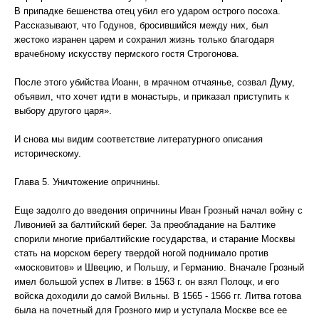
В припадке бешенства отец убил его ударом острого посоха.
Рассказывают, что Годунов, бросившийся между них, был
жестоко изранен царем и сохранил жизнь только благодаря
врачебному искусству пермского гостя Строгонова.
После этого убийства Иоанн, в мрачном отчаянье, созвал Думу,
объявил, что хочет идти в монастырь, и приказал приступить к
выбору другого царя».
И снова мы видим соответствие литературного описания
историческому.
Глава 5. Уничтожение опричнины.
Еще задолго до введения опричнины Иван Грозный начал войну с
Ливонией за балтийский берег. За преобладание на Балтике
спорили многие прибалтийские государства, и старание Москвы
стать на морском берегу твердой ногой поднимало против
«московитов» и Швецию, и Польшу, и Германию. Вначале Грозный
имел большой успех в Литве: в 1563 г. он взял Полоцк, и его
войска доходили до самой Вильны. В 1565 - 1566 гг. Литва готова
была на почетный для Грозного мир и уступала Москве все ее