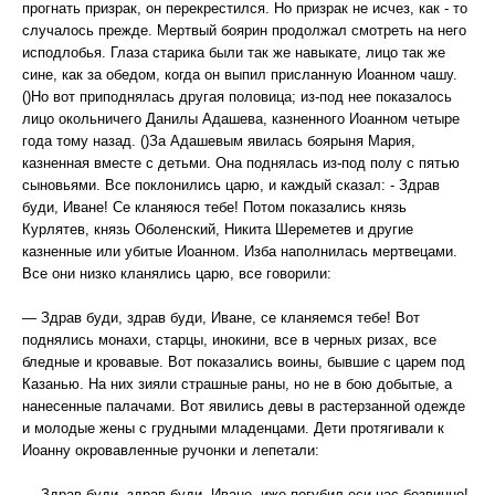
прогнать призрак, он перекрестился. Но призрак не исчез, как - то
случалось прежде. Мертвый боярин продолжал смотреть на него
исподлобья. Глаза старика были так же навыкате, лицо так же
сине, как за обедом, когда он выпил присланную Иоанном чашу.
()Но вот приподнялась другая половица; из-под нее показалось
лицо окольничего Данилы Адашева, казненного Иоанном четыре
года тому назад. ()За Адашевым явилась боярыня Мария,
казненная вместе с детьми. Она поднялась из-под полу с пятью
сыновьями. Все поклонились царю, и каждый сказал: - Здрав
буди, Иване! Се кланяюся тебе! Потом показались князь
Курлятев, князь Оболенский, Никита Шереметев и другие
казненные или убитые Иоанном. Изба наполнилась мертвецами.
Все они низко кланялись царю, все говорили:
— Здрав буди, здрав буди, Иване, се кланяемся тебе! Вот
поднялись монахи, старцы, инокини, все в черных ризах, все
бледные и кровавые. Вот показались воины, бывшие с царем под
Казанью. На них зияли страшные раны, но не в бою добытые, а
нанесенные палачами. Вот явились девы в растерзанной одежде
и молодые жены с грудными младенцами. Дети протягивали к
Иоанну окровавленные ручонки и лепетали:
— Здрав буди, здрав буди, Иване, иже погубил еси нас безвинно!