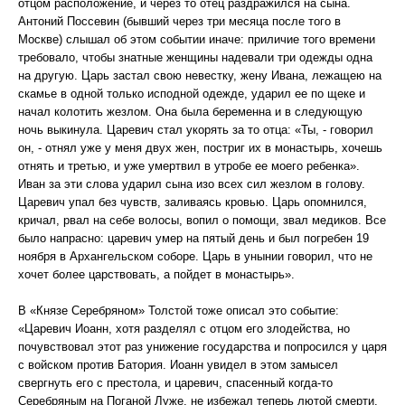
отцом расположение, и через то отец раздражился на сына.
Антоний Поссевин (бывший через три месяца после того в
Москве) слышал об этом событии иначе: приличие того времени
требовало, чтобы знатные женщины надевали три одежды одна
на другую. Царь застал свою невестку, жену Ивана, лежащею на
скамье в одной только исподной одежде, ударил ее по щеке и
начал колотить жезлом. Она была беременна и в следующую
ночь выкинула. Царевич стал укорять за то отца: «Ты, - говорил
он, - отнял уже у меня двух жен, постриг их в монастырь, хочешь
отнять и третью, и уже умертвил в утробе ее моего ребенка».
Иван за эти слова ударил сына изо всех сил жезлом в голову.
Царевич упал без чувств, заливаясь кровью. Царь опомнился,
кричал, рвал на себе волосы, вопил о помощи, звал медиков. Все
было напрасно: царевич умер на пятый день и был погребен 19
ноября в Архангельском соборе. Царь в унынии говорил, что не
хочет более царствовать, а пойдет в монастырь».
В «Князе Серебряном» Толстой тоже описал это событие:
«Царевич Иоанн, хотя разделял с отцом его злодейства, но
почувствовал этот раз унижение государства и попросился у царя
с войском против Батория. Иоанн увидел в этом замысел
свергнуть его с престола, и царевич, спасенный когда-то
Серебряным на Поганой Луже, не избежал теперь лютой смерти.