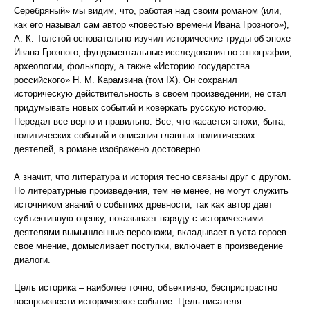
Серебряный» мы видим, что, работая над своим романом (или,
как его называл сам автор «повестью времени Ивана Грозного»),
А. К. Толстой основательно изучил исторические труды об эпохе
Ивана Грозного, фундаментальные исследования по этнографии,
археологии, фольклору, а также «Историю государства
российского» Н. М. Карамзина (том IX). Он сохранил
историческую действительность в своем произведении, не стал
придумывать новых событий и коверкать русскую историю.
Передал все верно и правильно. Все, что касается эпохи, быта,
политических событий и описания главных политических
деятелей, в романе изображено достоверно.
А значит, что литература и история тесно связаны друг с другом.
Но литературные произведения, тем не менее, не могут служить
источником знаний о событиях древности, так как автор дает
субъективную оценку, показывает наряду с историческими
деятелями вымышленные персонажи, вкладывает в уста героев
свое мнение, домысливает поступки, включает в произведение
диалоги.
Цель историка – наиболее точно, объективно, беспристрастно
воспроизвести историческое событие. Цель писателя –