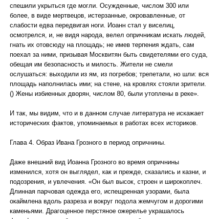
спешили укрыться где могли. Осужденные, числом 300 или
более, в виде мертвецов, истерзанные, окровавленные, от
слабости едва передвигая ноги. Иоанн стал у виселиц,
осмотрелся, и, не видя народа, велел опричникам искать людей,
гнать их отовсюду на площадь; не имев терпения ждать, сам
поехал за ними, призывая Москвитян быть свидетелями его суда,
обещая им безопасность и милость. Жители не смели
ослушаться: выходили из ям, из погребов; трепетали, но шли: вся
площадь наполнилась ими; на стене, на кровлях стояли зрители.
() Жены избиенных дворян, числом 80, были утоплены в реке».
И так, мы видим, что и в данном случае литература не искажает
исторических фактов, упоминаемых в работах всех историков.
Глава 4. Образ Ивана Грозного в период опричнины.
Даже внешний вид Иоанна Грозного во время опричнины
изменился, хотя он выглядел, как и прежде, сказались и казни, и
подозрения, и увлечения. «Он был высок, строен и широкоплеч.
Длинная парчовая одежда его, испещренная узорами, была
окаймлена вдоль разреза и вокруг подола жемчугом и дорогими
каменьями. Драгоценное перстяное ожерелье украшалось