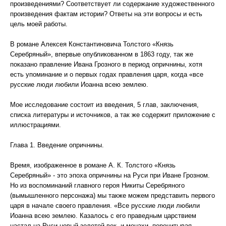
произведениями? Соответствует ли содержание художественного
произведения фактам истории? Ответы на эти вопросы и есть
цель моей работы.
В романе Алексея Константиновича Толстого «Князь
Серебряный», впервые опубликованном в 1863 году, так же
показано правление Ивана Грозного в период опричнины, хотя
есть упоминание и о первых годах правления царя, когда «все
русские люди любили Иоанна всею землею.
Мое исследование состоит из введения, 5 глав, заключения,
списка литературы и источников, а так же содержит приложение с
иллюстрациями.
Глава 1. Введение опричнины.
Время, изображенное в романе А. К. Толстого «Князь
Серебряный» - это эпоха опричнины на Руси при Иване Грозном.
Но из воспоминаний главного героя Никиты Серебряного
(вымышленного персонажа) мы также можем представить первого
царя в начале своего правления. «Все русские люди любили
Иоанна всею землею. Казалось с его праведным царствием
настал на Руси новый золотой век, и монахи, перечитывая