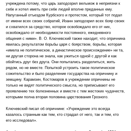
учреждена потому, что царь заподозрил вельмож в неприязни к
себе и хотел иметь при себе людей вполне преданных ему.
Напуганный отъездом Курбского и протестом, который тот подал
от имени всех своих собратий, Иоанн заподозрил всех бояр своих
и схватился за средство, которое освобождало его от них,
освобождало от необходимости постоянного, ежедневного
общения с ними». В. О. Ключевский также находит, что опричнина
явилась результатом борьбы царя с боярством, борьбы, которая
«имела не политическое, а династическое происхождение» ни та,
ни другая сторона не знала, как ужиться одной с другой и как
обойтись друг без друга. Они попытались разделиться, жить
рядом, но не вместе. Попыткой устроить такое политическое
сожительство и было разделение государства на опричнину и
земщину. Карамзин, Костомаров в учреждении опричнины не
только не видят политического смысла, но приписывают его
проявлению тех болезненных и вместе с тем жестоких чудачеств,
которыми полна вторая половина царствования Грозного.
Ключевский писал об опричнине: «Учреждение это всегда
казалось странным как тем, кто страдал от него, так и тем, кто
его исследовал».