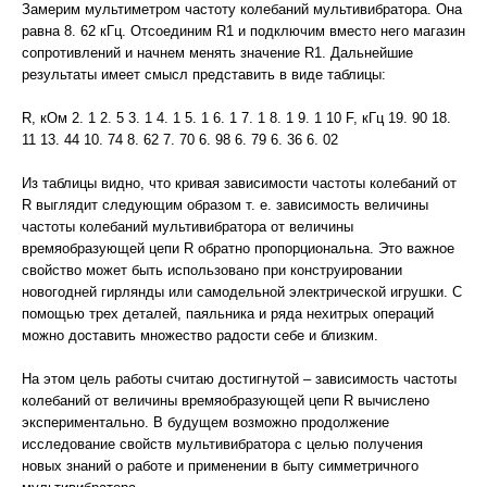
Замерим мультиметром частоту колебаний мультивибратора. Она
равна 8. 62 кГц. Отсоединим R1 и подключим вместо него магазин
сопротивлений и начнем менять значение R1. Дальнейшие
результаты имеет смысл представить в виде таблицы:
R, кОм 2. 1 2. 5 3. 1 4. 1 5. 1 6. 1 7. 1 8. 1 9. 1 10 F, кГц 19. 90 18.
11 13. 44 10. 74 8. 62 7. 70 6. 98 6. 79 6. 36 6. 02
Из таблицы видно, что кривая зависимости частоты колебаний от
R выглядит следующим образом т. е. зависимость величины
частоты колебаний мультивибратора от величины
времяобразующей цепи R обратно пропорциональна. Это важное
свойство может быть использовано при конструировании
новогодней гирлянды или самодельной электрической игрушки. С
помощью трех деталей, паяльника и ряда нехитрых операций
можно доставить множество радости себе и близким.
На этом цель работы считаю достигнутой – зависимость частоты
колебаний от величины времяобразующей цепи R вычислено
экспериментально. В будущем возможно продолжение
исследование свойств мультивибратора с целью получения
новых знаний о работе и применении в быту симметричного