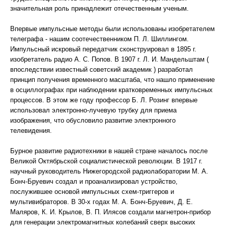
значительная роль принадлежит отечественным ученым.
Впервые импульсные методы были использованы изобретателем
телеграфа - нашим соотечественником П. Л. Шиллингом.
Импульсный искровый передатчик сконструировал в 1895 г.
изобретатель радио А. С. Попов. В 1907 г. Л. И. Мандельштам (
впоследствии известный советский академик ) разработал
принцип получения временного масштаба, что нашло применение
в осциллографах при наблюдении кратковременных импульсных
процессов. В этом же году профессор Б. Л. Розинг впервые
использовал электронно-лучевую трубку для приема
изображения, что обусловило развитие электронного
телевидения.
Бурное развитие радиотехники в нашей стране началось после
Великой Октябрьской социалистической революции. В 1917 г.
научный руководитель Нижегородской радиолаборатории М. А.
Бонч-Бруевич создал и проанализировал устройство,
послужившее основой импульсных схем-триггеров и
мультивибраторов. В 30-х годах М. А. Бонч-Бруевич, Д. Е.
Маляров, К. И. Крылов, В. П. Илясов создали магнетрон-прибор
для генерации электромагнитных колебаний сверх высоких