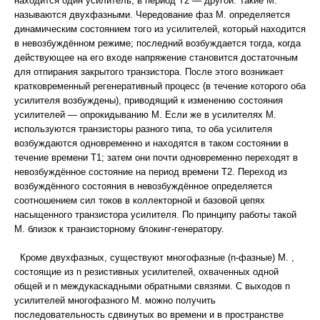
находится один усилитель, в период T2 — другой. Такие М.
называются двухфазными. Чередование фаз М. определяется
динамическим состоянием того из усилителей, который находится
в невозбуждённом режиме; последний возбуждается тогда, когда
действующее на его входе напряжение становится достаточным
для отпирания закрытого транзистора. После этого возникает
кратковременный регенеративный процесс (в течение которого оба
усилителя возбуждены), приводящий к изменению состояния
усилителей — опрокидыванию М. Если же в усилителях М.
используются транзисторы разного типа, то оба усилителя
возбуждаются одновременно и находятся в таком состоянии в
течение времени T1; затем они почти одновременно переходят в
невозбуждённое состояние на период времени Т2. Переход из
возбуждённого состояния в невозбуждённое определяется
соотношением сил токов в коллекторной и базовой цепях
насыщенного транзистора усилителя. По принципу работы такой
М. близок к транзисторному блокинг-генератору.
Кроме двухфазных, существуют многофазные (n-фазные) М. ,
состоящие из n резистивных усилителей, охваченных одной
общей и n междукаскадными обратными связями. С выходов n
усилителей многофазного М. можно получить
последовательность сдвинутых во времени и в пространстве