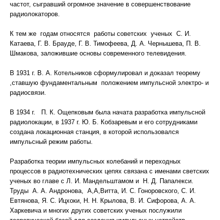
частот, сыгравший огромное значение в совершенствование
радиолокаторов.
К тем же годам относятся работы советских ученых С. И.
Катаева, Г. В. Брауде, Г. В. Тимофеева, Д. А. Чернышева, П. В.
Шмакова, заложившие основы современного телевидения.
В 1931 г. В. А. Котельников сформулировал и доказал теорему
,ставшую фундаментальным положением импульсной электро- и
радиосвязи.
В 1934 г. П. К. Ощепковым была начата разработка импульсной
радиолокации, в 1937 г. Ю. Б. Кобзаревым и его сотрудниками
создана локационная станция, в которой использовался
импульсный режим работы.
Разработка теории импульсных колебаний и переходных
процессов в радиотехнических цепях связана с именами светских
ученых во главе с Л. И. Мандельштамом и Н. Д. Папалекси.
Труды А. А. Андронова, А,А,Витта, И. С. Гоноровского, С. И.
Евтянова, Я. С. Ицхоки, Н. Н. Крылова, В. И. Сифорова, А. А.
Харкевича и многих других советских ученых послужили