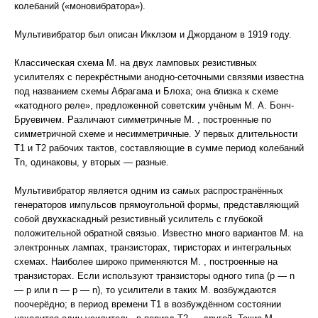
колебаний («моновибратора»).
Мультивибратор был описан Икклзом и Джорданом в 1919 году.
Классическая схема М. на двух ламповых резистивных
усилителях с перекрёстными анодно-сеточными связями известна
под названием схемы Абрагама и Блоха; она близка к схеме
«катодного реле», предложенной советским учёным М. А. Бонч-
Бруевичем. Различают симметричные М. , построенные по
симметричной схеме и несимметричные. У первых длительности
T1 и T2 рабочих тактов, составляющие в сумме период колебаний
Tn, одинаковы, у вторых — разные.
Мультивибратор является одним из самых распространённых
генераторов импульсов прямоугольной формы, представляющий
собой двухкаскадный резистивный усилитель с глубокой
положительной обратной связью. Известно много вариантов М. на
электронных лампах, транзисторах, тиристорах и интегральных
схемах. Наиболее широко применяются М. , построенные на
транзисторах. Если используют транзисторы одного типа (р — n
— р или n — p — n), то усилители в таких М. возбуждаются
поочерёдно; в период времени T1 в возбуждённом состоянии