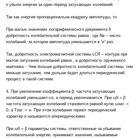
к убыли энергии за один период затухающих колебаний:
Так как энергия пропорциональна квадрату амплитуды, то
При малых значениях логарифмического декремента δ
добротность колебательной системы равна , где Ne – число
колебаний, за которое амплитуда уменьшается в “е” раз.
Так, добротность электромагнитной системы LCR – контура при
малом затухании колебаний равна , а добротность пружинного
маятника -. Чем больше добротность колебательной системы, тем
меньше затухание, тем дольше будет длиться периодический
процесс в такой системе.
4. При увеличении коэффициента β, частота затухающих
колебаний уменьшает-ся, а период увеличивается. При ω0 = β
частота затухающих колебаний становится равной нулю ωзат. =
0, а Тзат. = ∞. При этом колебания теряют периодический
характер и называются апериодическими.
При ω0 = β параметры системы, ответственные за убывание
колебательной энергии, принимают значения, называемые