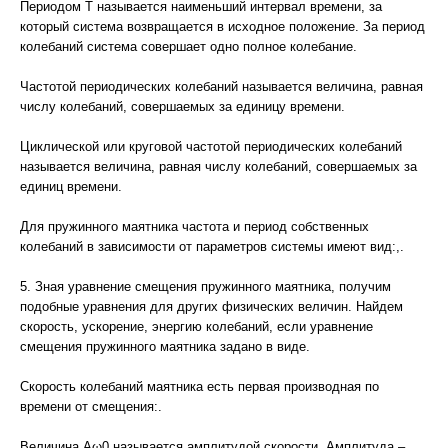
Периодом T называется наименьший интервал времени, за
который система возвращается в исходное положение. За период
колебаний система совершает одно полное колебание.
Частотой периодических колебаний называется величина, равная
числу колебаний, совершаемых за единицу времени.
Циклической или круговой частотой периодических колебаний
называется величина, равная числу колебаний, совершаемых за
единиц времени.
Для пружинного маятника частота и период собственных
колебаний в зависимости от параметров системы имеют вид:,.
5. Зная уравнение смещения пружинного маятника, получим
подобные уравнения для других физических величин. Найдем
скорость, ускорение, энергию колебаний, если уравнение
смещения пружинного маятника задано в виде.
Скорость колебаний маятника есть первая производная по
времени от смещения:.
Величина Аω0 называется амплитудой скорости. Амплитуда –