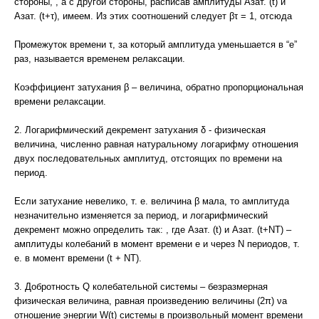
стороны, , а с другой стороны, расписав амплитуды Азат. (t) и
Азат. (t+τ), имеем. Из этих соотношений следует βτ = 1, отсюда
Промежуток времени τ, за который амплитуда уменьшается в “е”
раз, называется временем релаксации.
Коэффициент затухания β – величина, обратно пропорциональная
времени релаксации.
2. Логарифмический декремент затухания δ - физическая
величина, численно равная натуральному логарифму отношения
двух последовательных амплитуд, отстоящих по времени на
период.
Если затухание невелико, т. е. величина β мала, то амплитуда
незначительно изменяется за период, и логарифмический
декремент можно определить так: , где Азат. (t) и Азат. (t+NT) –
амплитуды колебаний в момент времени е и через N периодов, т.
е. в момент времени (t + NT).
3. Добротность Q колебательной системы – безразмерная
физическая величина, равная произведению величины (2π) νа
отношение энергии W(t) системы в произвольный момент времени