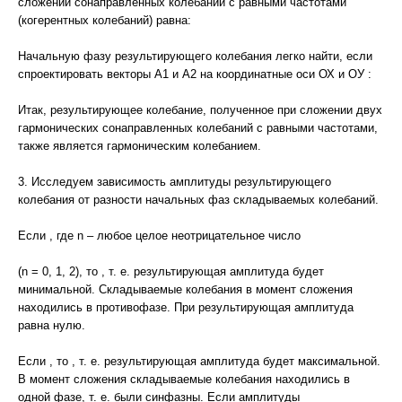
сложении сонаправленных колебаний с равными частотами
(когерентных колебаний) равна:
Начальную фазу результирующего колебания легко найти, если
спроектировать векторы А1 и А2 на координатные оси ОХ и ОУ :
Итак, результирующее колебание, полученное при сложении двух
гармонических сонаправленных колебаний с равными частотами,
также является гармоническим колебанием.
3. Исследуем зависимость амплитуды результирующего
колебания от разности начальных фаз складываемых колебаний.
Если , где n – любое целое неотрицательное число
(n = 0, 1, 2), то , т. е. результирующая амплитуда будет
минимальной. Складываемые колебания в момент сложения
находились в противофазе. При результирующая амплитуда
равна нулю.
Если , то , т. е. результирующая амплитуда будет максимальной.
В момент сложения складываемые колебания находились в
одной фазе, т. е. были синфазны. Если амплитуды