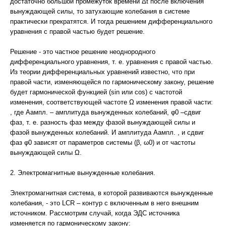
достаточно большой промежуток времени Δt после включения
вынуждающей силы, то затухающие колебания в системе
практически прекратятся. И тогда решением дифференциального
уравнения с правой частью будет решение.
Решение - это частное решение неоднородного
дифференциального уравнения, т. е. уравнения с правой частью.
Из теории дифференциальных уравнений известно, что при
правой части, изменяющейся по гармоническому закону, решение
будет гармонической функцией (sin или cos) с частотой
изменения, соответствующей частоте Ω изменения правой части:
, где Аампл. – амплитуда вынужденных колебаний, φ0 –сдвиг
фаз, т. е. разность фаз между фазой вынуждающей силы и
фазой вынужденных колебаний. И амплитуда Аампл. , и сдвиг
фаз φ0 зависят от параметров системы (β, ω0) и от частоты
вынуждающей силы Ω.
2. Электромагнитные вынужденные колебания.
Электромагнитная система, в которой развиваются вынужденные
колебания, - это LCR – контур с включенным в него внешним
источником. Рассмотрим случай, когда ЭДС источника
изменяется по гармоническому закону: