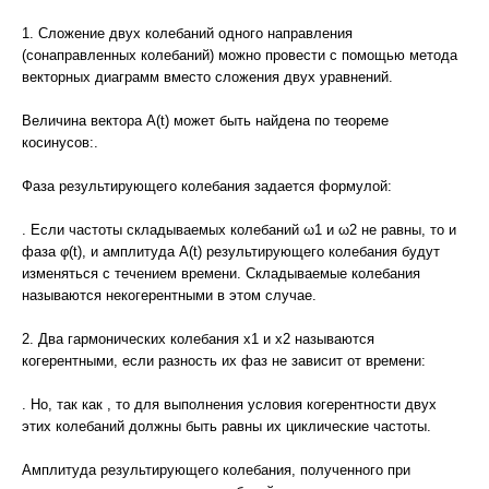
1. Сложение двух колебаний одного направления
(сонаправленных колебаний) можно провести с помощью метода
векторных диаграмм вместо сложения двух уравнений.
Величина вектора А(t) может быть найдена по теореме
косинусов:.
Фаза результирующего колебания задается формулой:
. Если частоты складываемых колебаний ω1 и ω2 не равны, то и
фаза φ(t), и амплитуда А(t) результирующего колебания будут
изменяться с течением времени. Складываемые колебания
называются некогерентными в этом случае.
2. Два гармонических колебания x1 и x2 называются
когерентными, если разность их фаз не зависит от времени:
. Но, так как , то для выполнения условия когерентности двух
этих колебаний должны быть равны их циклические частоты.
Амплитуда результирующего колебания, полученного при