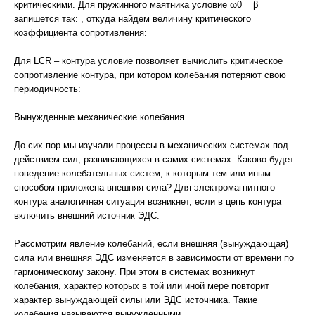
критическими. Для пружинного маятника условие ω0 = β
запишется так: , откуда найдем величину критического
коэффициента сопротивления:
Для LCR – контура условие позволяет вычислить критическое
сопротивление контура, при котором колебания потеряют свою
периодичность:
Вынужденные механические колебания
До сих пор мы изучали процессы в механических системах под
действием сил, развивающихся в самих системах. Каково будет
поведение колебательных систем, к которым тем или иным
способом приложена внешняя сила? Для электромагнитного
контура аналогичная ситуация возникнет, если в цепь контура
включить внешний источник ЭДС.
Рассмотрим явление колебаний, если внешняя (вынуждающая)
сила или внешняя ЭДС изменяется в зависимости от времени по
гармоническому закону. При этом в системах возникнут
колебания, характер которых в той или иной мере повторит
характер вынуждающей силы или ЭДС источника. Такие
колебания называются вынужденными.