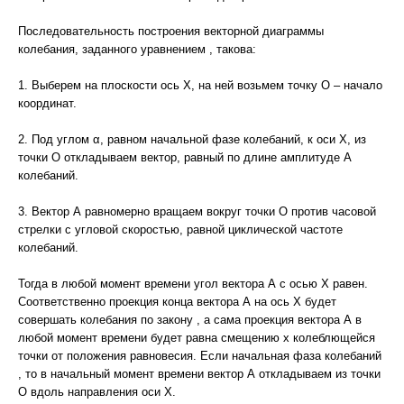
Последовательность построения векторной диаграммы
колебания, заданного уравнением , такова:
1. Выберем на плоскости ось Х, на ней возьмем точку О – начало
координат.
2. Под углом α, равном начальной фазе колебаний, к оси Х, из
точки О откладываем вектор, равный по длине амплитуде А
колебаний.
3. Вектор А равномерно вращаем вокруг точки О против часовой
стрелки с угловой скоростью, равной циклической частоте
колебаний.
Тогда в любой момент времени угол вектора А с осью Х равен.
Соответственно проекция конца вектора А на ось Х будет
совершать колебания по закону , а сама проекция вектора А в
любой момент времени будет равна смещению х колеблющейся
точки от положения равновесия. Если начальная фаза колебаний
, то в начальный момент времени вектор А откладываем из точки
О вдоль направления оси Х.