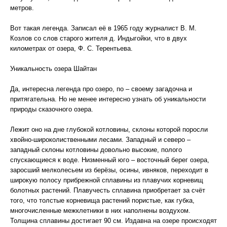
метров.
Вот такая легенда. Записал её в 1965 году журналист В. М.
Козлов со слов старого жителя д. Индыгойки, что в двух
километрах от озера, Ф. С. Терентьева.
Уникальность озера Шайтан
Да, интересна легенда про озеро, по – своему загадочна и
притягательна. Но не менее интересно узнать об уникальности
природы сказочного озера.
Лежит оно на дне глубокой котловины, склоны которой поросли
хвойно-широколиственными лесами. Западный и северо –
западный склоны котловины довольно высокие, полого
спускающиеся к воде. Низменный юго – восточный берег озера,
заросший мелколесьем из берёзы, осины, ивняков, переходит в
широкую полосу прибрежной сплавины из плавучих корневищ
болотных растений. Плавучесть сплавина приобретает за счёт
того, что толстые корневища растений пористые, как губка,
многочисленные межклетники в них наполнены воздухом.
Толщина сплавины достигает 90 см. Издавна на озере происходят