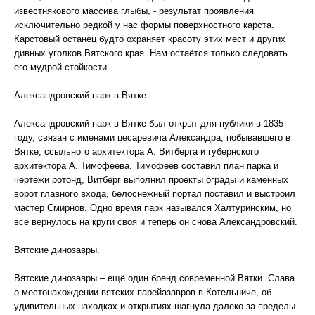
известнякового массива глыбы, - результат проявления
исключительно редкой у нас формы поверхностного карста.
Карстовый останец будто охраняет красоту этих мест и других
дивных уголков Вятского края. Нам остаётся только следовать
его мудрой стойкости.
Александровский парк в Вятке.
Александровский парк в Вятке был открыт для публики в 1835
году, связан с именами цесаревича Александра, побывавшего в
Вятке, ссыльного архитектора А. Витберга и губернского
архитектора А. Тимофеева. Тимофеев составил план парка и
чертежи ротонд, Витберг выполнил проекты ограды и каменных
ворот главного входа, белоснежный портал поставил и выстроил
мастер Смирнов. Одно время парк назывался Халтуринским, но
всё вернулось на круги своя и теперь он снова Александровский.
Вятские динозавры.
Вятские динозавры – ещё один бренд современной Вятки. Слава
о местонахождении вятских парейазавров в Котельниче, об
удивительных находках и открытиях шагнула далеко за пределы