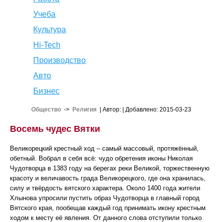
Учеба
Культура
Hi-Tech
Производство
Авто
Бизнес
Общество
->
Религия
| Автор:
| Добавлено: 2015-03-23
Восемь чудес Вятки
Великорецкий крестный ход – самый массовый, протяжённый,
обетный. Вобрал в себя всё: чудо обретения иконы Николая
Чудотворца в 1383 году на берегах реки Великой, торжественную
красоту и величавость града Великорецкого, где она хранилась,
силу и твёрдость вятского характера. Около 1400 года жители
Хлынова упросили пустить образ Чудотворца в главный город
Вятского края, пообещав каждый год принимать икону крестным
ходом к месту её явления. От данного слова отступили только