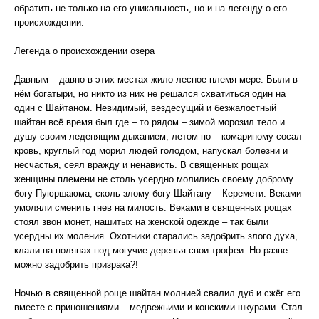
обратить не только на его уникальность, но и на легенду о его
происхождении.
Легенда о происхождении озера
Давным – давно в этих местах жило лесное племя мере. Были в
нём богатыри, но никто из них не решался схватиться один на
один с Шайтаном. Невидимый, вездесущий и безжалостный
шайтан всё время был где – то рядом – зимой морозил тело и
душу своим леденящим дыханием, летом по – комариному сосал
кровь, круглый год морил людей голодом, напускал болезни и
несчастья, сеял вражду и ненависть. В священных рощах
женщины племени не столь усердно молились своему доброму
богу Пуюршаюма, сколь злому богу Шайтану – Керемети. Веками
умоляли сменить гнев на милость. Веками в священных рощах
стоял звон монет, нашитых на женской одежде – так были
усердны их моления. Охотники старались задобрить злого духа,
клали на полянах под могучие деревья свои трофеи. Но разве
можно задобрить призрака?!
Ночью в священной роще шайтан молнией свалил дуб и сжёг его
вместе с приношениями – медвежьими и конскими шкурами. Стал