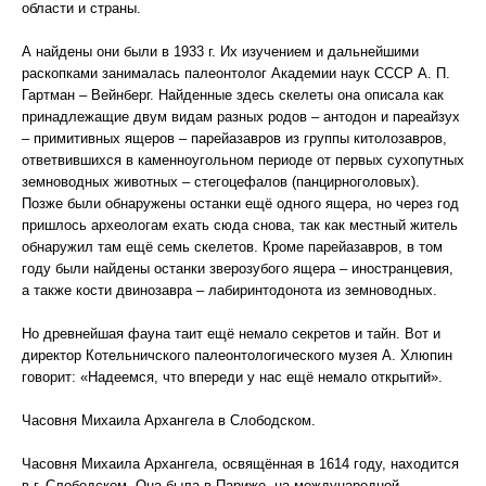
области и страны.
А найдены они были в 1933 г. Их изучением и дальнейшими
раскопками занималась палеонтолог Академии наук СССР А. П.
Гартман – Вейнберг. Найденные здесь скелеты она описала как
принадлежащие двум видам разных родов – антодон и пареайзух
– примитивных ящеров – парейазавров из группы китолозавров,
ответвившихся в каменноугольном периоде от первых сухопутных
земноводных животных – стегоцефалов (панцирноголовых).
Позже были обнаружены останки ещё одного ящера, но через год
пришлось археологам ехать сюда снова, так как местный житель
обнаружил там ещё семь скелетов. Кроме парейазавров, в том
году были найдены останки зверозубого ящера – иностранцевия,
а также кости двинозавра – лабиринтодонота из земноводных.
Но древнейшая фауна таит ещё немало секретов и тайн. Вот и
директор Котельничского палеонтологического музея А. Хлюпин
говорит: «Надеемся, что впереди у нас ещё немало открытий».
Часовня Михаила Архангела в Слободском.
Часовня Михаила Архангела, освящённая в 1614 году, находится
в г. Слободском. Она была в Париже, на международной