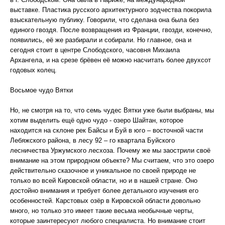
выставке. Пластика русского архитектурного зодчества покорила
взыскательную публику. Говорили, что сделана она была без
единого гвоздя. После возвращения из Франции, гвозди, конечно,
появились, её же разбирали и собирали. Но главное, она и
сегодня стоит в центре Слободского, часовня Михаила
Архангела, и на срезе брёвен её можно насчитать более двухсот
годовых колец.
Восьмое чудо Вятки
Но, не смотря на то, что семь чудес Вятки уже были выбраны, мы
хотим выделить ещё одно чудо - озеро Шайтан, которое
находится на склоне рек Байсы и Буй в юго – восточной части
Лебяжского района, в лесу 92 – го квартала Буйского
лесничества Уржумского лесхоза. Почему же мы заострили своё
внимание на этом природном объекте? Мы считаем, что это озеро
действительно сказочное и уникальное по своей природе не
только во всей Кировской области, но и в нашей стране. Оно
достойно внимания и требует более детального изучения его
особенностей. Карстовых озёр в Кировской области довольно
много, но только это имеет такие весьма необычные черты,
которые заинтересуют любого специалиста. Но внимание стоит