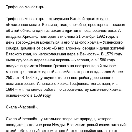
Трифонов монастырь.
Трифонов монастырь – жемчужина Вятской архитектуры.
«Блаженное место. Красиво, тихо, спокойно, просторно», - сказал
об этой обители один из архимандритов в позапрошлом веке. А
владыка Хрисанф повторил эти слова 21 октября 1992 года, в
день возрождения монастыря и его главного храма – Успенского
собора, добавив от себя: «В них вложены сердца и души жителей
Вятского края, их непоколебимая вера в Вечность». В 1579 году
была срублена деревянная церковь – часовня, а в 1580 году
получена грамота Иоанна Грозного на построение в Хлынове
монастыря, архитектурный ансамбль которого создавался более
250 лет. В 1589 году осуществлена постройка деревянного
шестишатрового Успенского храма Трифонова монастыря, и в
1684 – м г. начались работы по строительству каменного храма,
освящённого в 1689 году
Скала «Часовой».
Скала «Часовой» - уникальное творение природы, которое
находится в долине реки Немды. Восьмиметровый известняковый
столб, обточенный ветром и водой, отколовшийся когда–то от