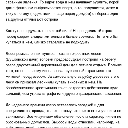
странные явления. То вдруг вода в нём начинает бурлить, порой
даже фонтаном выбрасывается вверх, а то, получается, даже в
тихую погоду (подметили – чаще перед дождём) от берега один
за другим отплывают острова
Как тут не подумать о нечистой силе! Непреодолимый страх
перед озером владел жителями в былые времена. Не то что бы
купаться в нём, близко старались не подходить.
Лесопромышленник Бушков – хозяин окрестных лесов
(Бушковской дачи) вопреки предрассудкам построил на берегу
озера двухэтажный деревянный дом для летнего отдыха. Больше
того, он по – своему использовал суеверный страх местных
жителей перед озером. За самовольную вырубку деревьев в его
лесу он приказал лесникам купать виновных в нём. На
богобоязненного крестьянина такая острастка действовала куда
сильней, чем угроза штрафа или другого гражданского наказания.
До недавнего времени озеро оставалось загадкой и для
специалистов, правда, только потому, что никто его изучением не
занимался. Все «научные» объяснения носили характер ничем не
обоснованных домыслов. Выбросы воды относили, например, на
счёт газов, якобы скапливающихся в торфяном дне озера, а