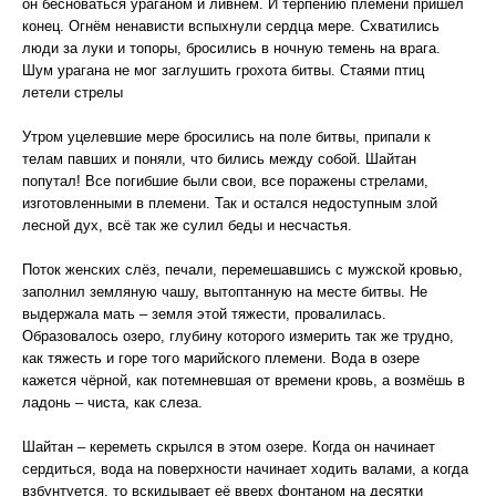
он бесноваться ураганом и ливнем. И терпению племени пришёл
конец. Огнём ненависти вспыхнули сердца мере. Схватились
люди за луки и топоры, бросились в ночную темень на врага.
Шум урагана не мог заглушить грохота битвы. Стаями птиц
летели стрелы
Утром уцелевшие мере бросились на поле битвы, припали к
телам павших и поняли, что бились между собой. Шайтан
попутал! Все погибшие были свои, все поражены стрелами,
изготовленными в племени. Так и остался недоступным злой
лесной дух, всё так же сулил беды и несчастья.
Поток женских слёз, печали, перемешавшись с мужской кровью,
заполнил земляную чашу, вытоптанную на месте битвы. Не
выдержала мать – земля этой тяжести, провалилась.
Образовалось озеро, глубину которого измерить так же трудно,
как тяжесть и горе того марийского племени. Вода в озере
кажется чёрной, как потемневшая от времени кровь, а возмёшь в
ладонь – чиста, как слеза.
Шайтан – кереметь скрылся в этом озере. Когда он начинает
сердиться, вода на поверхности начинает ходить валами, а когда
взбунтуется, то вскидывает её вверх фонтаном на десятки