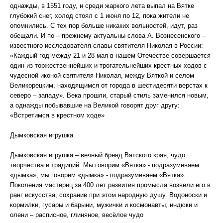
однажды, в 1551 году, и среди жаркого лета выпал на Вятке
глубокий снег, холод стоял с 1 июня по 12, пока жители не
опомнились. С тех пор больше никаких вольностей, идут, раз
обещали. И по – прежнему актуальны слова А. Вознесенского –
известного исследователя славы святителя Николая в России:
«Каждый год между 21 и 28 мая в нашем Отечестве совершается
один из торжественнейших и трогательнейших крестных ходов с
чудесной иконой святителя Николая, между Вяткой и селом
Великорецким, находящимся от города в шестидесяти верстах к
северо – западу». Века прошли, старый стиль заменился новым,
а однажды побывавшие на Великой говорят друг другу:
«Встретимся в крестном ходе»
Дымковская игрушка.
Дымковская игрушка – вечный бренд Вятского края, чудо
творчества и традиций. Мы говорим «Вятка» - подразумеваем
«дымка», мы говорим «дымка» - подразумеваем «Вятка».
Поколения мастериц за 400 лет развития промысла возвели его в
ранг искусства, сохранив при этом народную душу. Водоноски и
кормилки, гусары и барыни, мужички и космонавты, индюки и
олени – расписное, глиняное, весёлое чудо