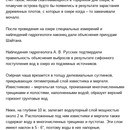
плавучие острова будто бы появились в результате зарастания
деревянных плотов, с которых в озере когда – то замачивали
мочало.
После проведения на озере специальных измерений и
наблюдений гидрогеологи наконец дали объяснения причудам
Шайтана.
Наблюдения гидрогеолога А. В. Русских подтвердили
правильность объяснения выбросов в результате сифонного
поступления вод в озеро из подземных источников.
Озёрная чаша врезается в толщу делювиальных суглинков,
прикрывающих пятиметровый слой известняка и мергеля.
Известняково – мергельгая толща, пронизанная многочисленными
трещинами и полостями, наполненными водой, образует верхний
горизонт грунтовых вод.
Ниже, на глубине 10 м, залегает водоупорный слой мощностью
около 2 м. Расположенные под ним известняки и мергели также
содержат воду в многочисленных трещинах и пустотах. Эти слои
имеют наклон в 5 - 6°, поэтому воды в них напорные,