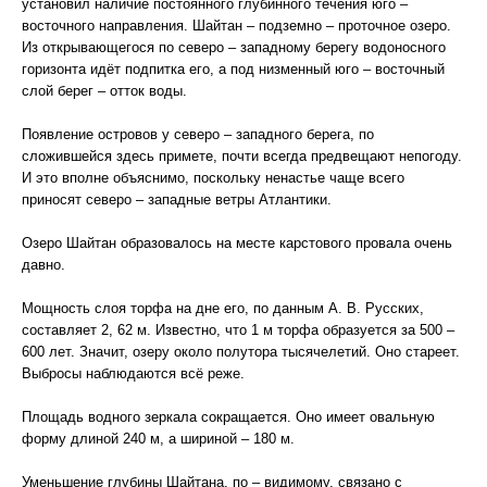
установил наличие постоянного глубинного течения юго –
восточного направления. Шайтан – подземно – проточное озеро.
Из открывающегося по северо – западному берегу водоносного
горизонта идёт подпитка его, а под низменный юго – восточный
слой берег – отток воды.
Появление островов у северо – западного берега, по
сложившейся здесь примете, почти всегда предвещают непогоду.
И это вполне объяснимо, поскольку ненастье чаще всего
приносят северо – западные ветры Атлантики.
Озеро Шайтан образовалось на месте карстового провала очень
давно.
Мощность слоя торфа на дне его, по данным А. В. Русских,
составляет 2, 62 м. Известно, что 1 м торфа образуется за 500 –
600 лет. Значит, озеру около полутора тысячелетий. Оно стареет.
Выбросы наблюдаются всё реже.
Площадь водного зеркала сокращается. Оно имеет овальную
форму длиной 240 м, а шириной – 180 м.
Уменьшение глубины Шайтана, по – видимому, связано с