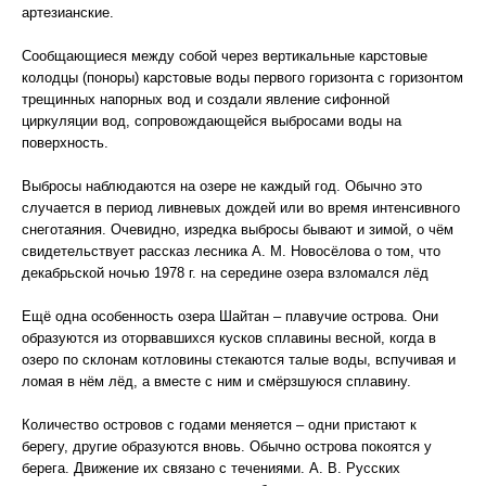
артезианские.
Сообщающиеся между собой через вертикальные карстовые
колодцы (поноры) карстовые воды первого горизонта с горизонтом
трещинных напорных вод и создали явление сифонной
циркуляции вод, сопровождающейся выбросами воды на
поверхность.
Выбросы наблюдаются на озере не каждый год. Обычно это
случается в период ливневых дождей или во время интенсивного
снеготаяния. Очевидно, изредка выбросы бывают и зимой, о чём
свидетельствует рассказ лесника А. М. Новосёлова о том, что
декабрьской ночью 1978 г. на середине озера взломался лёд
Ещё одна особенность озера Шайтан – плавучие острова. Они
образуются из оторвавшихся кусков сплавины весной, когда в
озеро по склонам котловины стекаются талые воды, вспучивая и
ломая в нём лёд, а вместе с ним и смёрзшуюся сплавину.
Количество островов с годами меняется – одни пристают к
берегу, другие образуются вновь. Обычно острова покоятся у
берега. Движение их связано с течениями. А. В. Русских