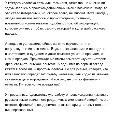
У каждого человека есть имя, фамилия, отчество, но многие ли
задумывались о происхождении своих имен? Возможно, кому- то
это стало интересным, но, скорее всего, не многим. Хотя иногда у
людей возникают вопросы о происхождении, значении,
правильном использовании подобных слов, об информации,
которую они несут, об их связи с историей и культурой русского
народа.
А ведь это увлекательнейшее занятие изучать то, что
сопутствует тебе всю жизнь. Ведь толкование имени пригодится
в настоящем, в будущем и даже поможет узнать о прошлом, о
жизни предков. Происхождение имени помогает изучать историю
древнего быта, обычаи, события. А ведь имя на первый взгляд
кажется всего лишь простым словом. Не зря ученые, говорят, что
имя зачастую определяет судьбу человека, имя - одно из звеньев
связанной цепи мироздания. И все это, не считая фамилий и
отчеств. Интересно, не правда ли?
Я провела исследовательскую работу о происхождении и жизни в
русском языке различного рода личных именований людей: имен,
отчеств, фамилий, псевдонимов, а также нарицательных слов, от
них образованных.