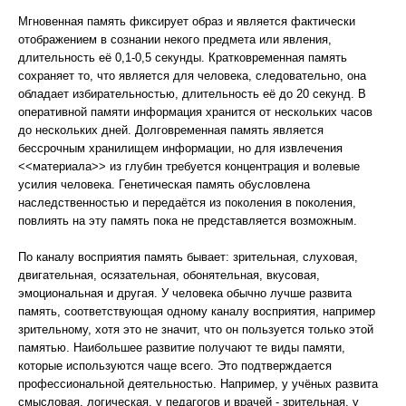
Мгновенная память фиксирует образ и является фактически
отображением в сознании некого предмета или явления,
длительность её 0,1-0,5 секунды. Кратковременная память
сохраняет то, что является для человека, следовательно, она
обладает избирательностью, длительность её до 20 секунд. В
оперативной памяти информация хранится от нескольких часов
до нескольких дней. Долговременная память является
бессрочным хранилищем информации, но для извлечения
<<материала>> из глубин требуется концентрация и волевые
усилия человека. Генетическая память обусловлена
наследственностью и передаётся из поколения в поколения,
повлиять на эту память пока не представляется возможным.
По каналу восприятия память бывает: зрительная, слуховая,
двигательная, осязательная, обонятельная, вкусовая,
эмоциональная и другая. У человека обычно лучше развита
память, соответствующая одному каналу восприятия, например
зрительному, хотя это не значит, что он пользуется только этой
памятью. Наибольшее развитие получают те виды памяти,
которые используются чаще всего. Это подтверждается
профессиональной деятельностью. Например, у учёных развита
смысловая, логическая, у педагогов и врачей - зрительная, у