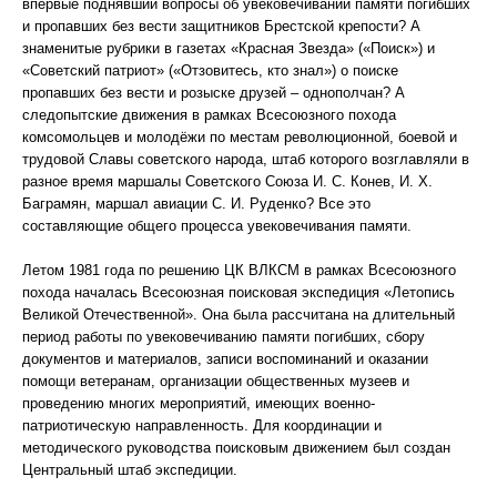
впервые поднявший вопросы об увековечивании памяти погибших
и пропавших без вести защитников Брестской крепости? А
знаменитые рубрики в газетах «Красная Звезда» («Поиск») и
«Советский патриот» («Отзовитесь, кто знал») о поиске
пропавших без вести и розыске друзей – однополчан? А
следопытские движения в рамках Всесоюзного похода
комсомольцев и молодёжи по местам революционной, боевой и
трудовой Славы советского народа, штаб которого возглавляли в
разное время маршалы Советского Союза И. С. Конев, И. Х.
Баграмян, маршал авиации С. И. Руденко? Все это
составляющие общего процесса увековечивания памяти.
Летом 1981 года по решению ЦК ВЛКСМ в рамках Всесоюзного
похода началась Всесоюзная поисковая экспедиция «Летопись
Великой Отечественной». Она была рассчитана на длительный
период работы по увековечиванию памяти погибших, сбору
документов и материалов, записи воспоминаний и оказании
помощи ветеранам, организации общественных музеев и
проведению многих мероприятий, имеющих военно-
патриотическую направленность. Для координации и
методического руководства поисковым движением был создан
Центральный штаб экспедиции.