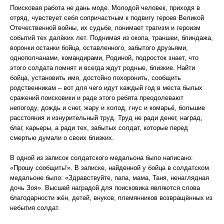
Поисковая работа не дань моде. Молодой человек, приходя в
отряд, чувствует себя сопричастным к подвигу героев Великой
Отечественной войны, их судьбе, понимает трагизм и героизм
событий тех далёких лет. Поднимая из окопа, траншеи, блиндажа,
воронки останки бойца, оставленного, забытого друзьями,
однополчанами, командирами, Родиной, подросток знает, что
этого солдата помнят и всегда ждут родные, близкие. Найти
бойца, установить имя, достойно похоронить, сообщить
родственникам – вот для чего идут каждый год в места былых
сражений поисковики и раде этого ребята преодолевают
непогоду, дождь и снег, жару и холод, гнус и комарьё, большие
расстояния и изнурительный труд. Труд не ради денег, наград,
благ, карьеры, а ради тех, забытых солдат, которые перед
смертью думали о своих близких.
В одной из записок солдатского медальона было написано:
«Прошу сообщить!». В записке, найденной у бойца в солдатском
медальоне было: «Здравствуйте, папа, мама, Таня, ненаглядная
дочь Зоя». Высшей наградой для поисковика являются слова
благодарности жён, детей, внуков, племянников возвращённых из
небытия солдат.