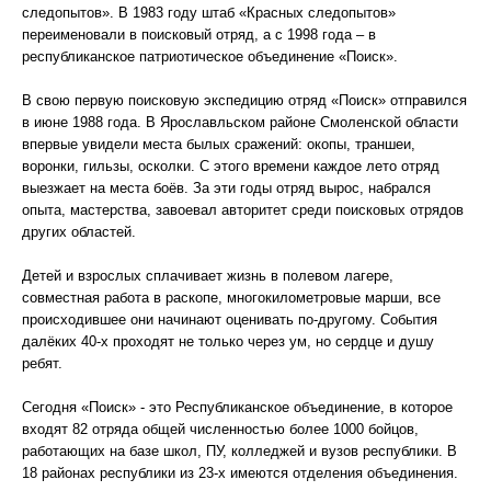
следопытов». В 1983 году штаб «Красных следопытов»
переименовали в поисковый отряд, а с 1998 года – в
республиканское патриотическое объединение «Поиск».
В свою первую поисковую экспедицию отряд «Поиск» отправился
в июне 1988 года. В Ярославльском районе Смоленской области
впервые увидели места былых сражений: окопы, траншеи,
воронки, гильзы, осколки. С этого времени каждое лето отряд
выезжает на места боёв. За эти годы отряд вырос, набрался
опыта, мастерства, завоевал авторитет среди поисковых отрядов
других областей.
Детей и взрослых сплачивает жизнь в полевом лагере,
совместная работа в раскопе, многокилометровые марши, все
происходившее они начинают оценивать по-другому. События
далёких 40-х проходят не только через ум, но сердце и душу
ребят.
Сегодня «Поиск» - это Республиканское объединение, в которое
входят 82 отряда общей численностью более 1000 бойцов,
работающих на базе школ, ПУ, колледжей и вузов республики. В
18 районах республики из 23-х имеются отделения объединения.