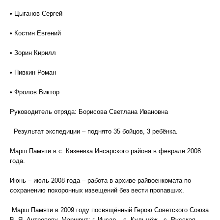
• Цыганов Сергей
• Костин Евгений
• Зорин Кирилл
• Пивкин Роман
• Фролов Виктор
Руководитель отряда: Борисова Светлана Ивановна
Результат экспедиции – поднято 35 бойцов, 3 ребёнка.
Марш Памяти в с. Казеевка Инсарского района в феврале 2008
года.
Июнь – июль 2008 года – работа в архиве райвоенкомата по
сохранению похоронных извещений без вести пропавших.
Марш Памяти в 2009 году посвящённый Герою Советского Союза
В. Я. Антропову. Маршрут: г. Инсар – с. Кульмёж - с. Русская