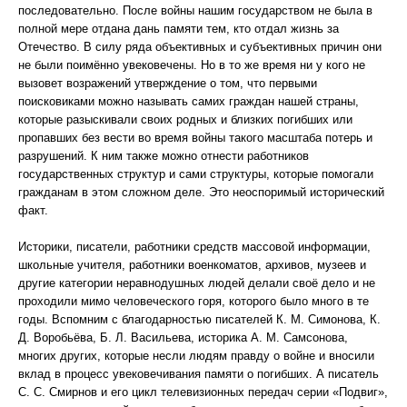
последовательно. После войны нашим государством не была в
полной мере отдана дань памяти тем, кто отдал жизнь за
Отечество. В силу ряда объективных и субъективных причин они
не были поимённо увековечены. Но в то же время ни у кого не
вызовет возражений утверждение о том, что первыми
поисковиками можно называть самих граждан нашей страны,
которые разыскивали своих родных и близких погибших или
пропавших без вести во время войны такого масштаба потерь и
разрушений. К ним также можно отнести работников
государственных структур и сами структуры, которые помогали
гражданам в этом сложном деле. Это неоспоримый исторический
факт.
Историки, писатели, работники средств массовой информации,
школьные учителя, работники военкоматов, архивов, музеев и
другие категории неравнодушных людей делали своё дело и не
проходили мимо человеческого горя, которого было много в те
годы. Вспомним с благодарностью писателей К. М. Симонова, К.
Д. Воробьёва, Б. Л. Васильева, историка А. М. Самсонова,
многих других, которые несли людям правду о войне и вносили
вклад в процесс увековечивания памяти о погибших. А писатель
С. С. Смирнов и его цикл телевизионных передач серии «Подвиг»,