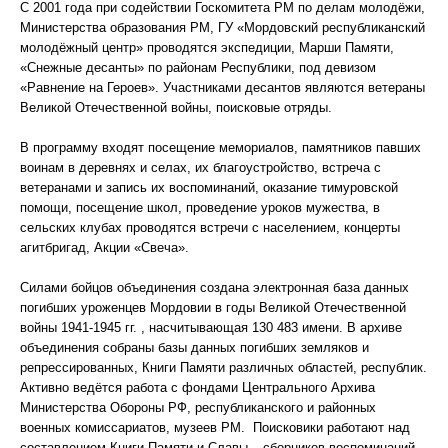
С 2001 года при содействии Госкомитета РМ по делам молодёжи,
Министерства образования РМ, ГУ «Мордовский республиканский
молодёжный центр» проводятся экспедиции, Марши Памяти,
«Снежные десанты» по районам Республики, под девизом
«Равнение на Героев». Участниками десантов являются ветераны
Великой Отечественной войны, поисковые отряды.
В программу входят посещение мемориалов, памятников павших
воинам в деревнях и селах, их благоустройство, встреча с
ветеранами и запись их воспоминаний, оказание тимуровской
помощи, посещение школ, проведение уроков мужества, в
сельских клубах проводятся встречи с населением, концерты
агитбригад, Акции «Свеча».
Силами бойцов объединения создана электронная база данных
погибших уроженцев Мордовии в годы Великой Отечественной
войны 1941-1945 гг. , насчитывающая 130 483 имени. В архиве
объединения собраны базы данных погибших земляков и
репрессированных, Книги Памяти различных областей, республик.
Активно ведётся работа с фондами Центрального Архива
Министерства Обороны РФ, республиканского и районных
военных комиссариатов, музеев РМ. Поисковики работают над
составлением Книги Памяти и Славы – сборников воспоминаний