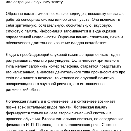
иллюстрации к скучному тексту.
Образная память имеет несколько подвидов, поскольку связана с
работой сенсорных систем или органов чувств. Она включает в
себя зрительную, осязательную, обонятельную, вкусовую,
слуховую память. Информация запоминается в виде образов
определенной модальности. Образная память спонтанна, гибка и
обеспечивает длительное хранение следов воздействия.
Люди с преобладающей слуховой памятью предпочитают один
раз услышать, чем сто раз увидеть. Если человек зрительного
типа желает запомнить номер телефона, старается представить
его написанным, а человек двигательного типа произносит его про
себя или пишет в воздухе, то человек со слуховой памятью
воспроизводит его звуковой рисунок, его интонационно-
ритмический образ.
Логическая память и в филогенезе, и в онтогенезе возникает
позже всех остальных видов памяти. Логическая память
формируется только на базе второй сигнальной системы в
процессе обучения. Вторая сигнальная система, по определению
физиолога И. П. Павлова, — это человеческая речь. Сложно
запомнить какой-либо материал без понимания, без логического