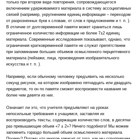
только при втором виде повторения, сопровождающегося
включением удерживаемого материала в систему ассоциативных
связей (например, укрупнением единиц информации – переходом
от разрозненных букв к словам, от слов к предложениям и т. п. ).
В отличие от долговременной памяти может храниться лишь
ограниченное количество информации не более 7±2 единиц
материала. Современные исследования показывают, однако, что
ограничения кратковременной памяти не служат препятствием
при запоминании больших объемов осмысленного перцептивного
материала (пейзажи, лица, произведения изобразительного
искусства и т. п. ).
Например, если обычному человеку предъявить на несколько
секунд рисунок, на котором изображено пятнадцать или двадцать
предметов, то он по памяти сможет воспроизвести названия не
более чем девяти из них.
Означает ли это, что учителя предъявляют на уроках
непосильные требования к учащимся, заставляя их
воспроизводить тексты, содержащие количество слов, в десятки
раз превышающие объем «7 ± 2»? Ничего подобного! Мы можем
запомнить гораздо больший объем осмысленного материала.
Почему? Потому что многое зависит от того, как мы сгруппируем