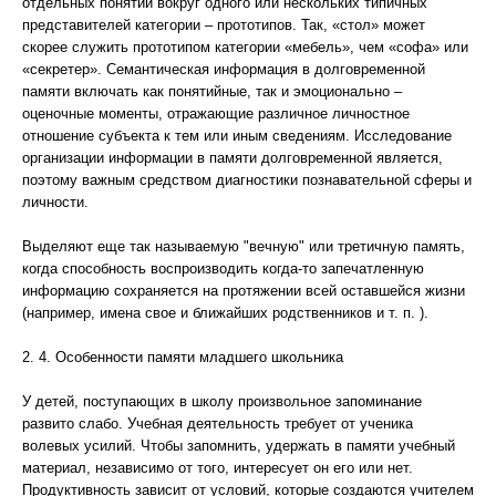
отдельных понятий вокруг одного или нескольких типичных
представителей категории – прототипов. Так, «стол» может
скорее служить прототипом категории «мебель», чем «софа» или
«секретер». Семантическая информация в долговременной
памяти включать как понятийные, так и эмоционально –
оценочные моменты, отражающие различное личностное
отношение субъекта к тем или иным сведениям. Исследование
организации информации в памяти долговременной является,
поэтому важным средством диагностики познавательной сферы и
личности.
Выделяют еще так называемую "вечную" или третичную память,
когда способность воспроизводить когда-то запечатленную
информацию сохраняется на протяжении всей оставшейся жизни
(например, имена свое и ближайших родственников и т. п. ).
2. 4. Особенности памяти младшего школьника
У детей, поступающих в школу произвольное запоминание
развито слабо. Учебная деятельность требует от ученика
волевых усилий. Чтобы запомнить, удержать в памяти учебный
материал, независимо от того, интересует он его или нет.
Продуктивность зависит от условий, которые создаются учителем