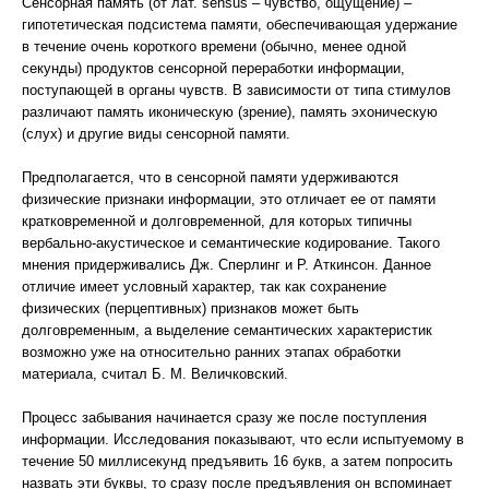
Сенсорная память (от лат. sensus – чувство, ощущение) –
гипотетическая подсистема памяти, обеспечивающая удержание
в течение очень короткого времени (обычно, менее одной
секунды) продуктов сенсорной переработки информации,
поступающей в органы чувств. В зависимости от типа стимулов
различают память иконическую (зрение), память эхоническую
(слух) и другие виды сенсорной памяти.
Предполагается, что в сенсорной памяти удерживаются
физические признаки информации, это отличает ее от памяти
кратковременной и долговременной, для которых типичны
вербально-акустическое и семантические кодирование. Такого
мнения придерживались Дж. Сперлинг и Р. Аткинсон. Данное
отличие имеет условный характер, так как сохранение
физических (перцептивных) признаков может быть
долговременным, а выделение семантических характеристик
возможно уже на относительно ранних этапах обработки
материала, считал Б. М. Величковский.
Процесс забывания начинается сразу же после поступления
информации. Исследования показывают, что если испытуемому в
течение 50 миллисекунд предъявить 16 букв, а затем попросить
назвать эти буквы, то сразу после предъявления он вспоминает