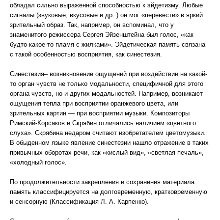
обладал сильно выраженной способностью к эйдетизму. Любые
сигналы (звуковые, вкусовые и др. ) он мог «перевести» в яркий
зрительный образ. Так, например, он вспоминал, что у
знаменитого режиссера Сергея Эйзенштейна был голос, «как
будто какое-то пламя с жилками». Эйдетическая память связана
с такой особенностью восприятия, как синестезия.
Синестезия– возникновение ощущений при воздействии на какой-
то орган чувств не только модальности, специфичной для этого
органа чувств, но и других модальностей. Например, возникают
ощущения тепла при восприятии оранжевого цвета, или
зрительных картин — при восприятии музыки. Композиторы
Римский-Корсаков и Скрябин отличались наличием «цветного
слуха». Скрябина недаром считают изобретателем цветомузыки.
В обыденном языке явление синестезии нашло отражение в таких
привычных оборотах речи, как «кислый вид», «светлая печаль»,
«холодный голос».
По продолжительности закрепления и сохранения материала
память классифицируется на долговременную, кратковременную
и сенсорную (Классификация Л. А. Карпенко).