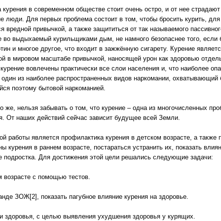
 курения в современном обществе стоит очень остро, и от нее страдают
е люди. Для первых проблема состоит в том, чтобы бросить курить, для 
ся вредной привычкой, а также защититься от так называемого пассивног
 во выдыхаемый курильщиками дым, не намного безопаснее того, если 
отин и многое другое, что входит в зажжённую сигарету. Курение являет
ой в мировом масштабе привычкой, наносящей урон как здоровью отдель
 курение вовлечены практически все слои населения и, что наиболее о
 один из наиболее распространенных видов наркомании, охватывающий
ся поэтому бытовой наркоманией.
но же, нельзя забывать о том, что курение – одна из многочисленных п
я. От наших действий сейчас зависит будущее всей Земли.
й работы является профилактика курения в детском возрасте, а также
ны курения в раннем возрасте, постараться устранить их, показать влиян
е подростка. Для достижения этой цели решались следующие задачи:
м возрасте с помощью тестов.
нде ЗОЖ[2], показать пагубное влияние курения на здоровье.
и здоровья, с целью выявления ухудшения здоровья у курящих.