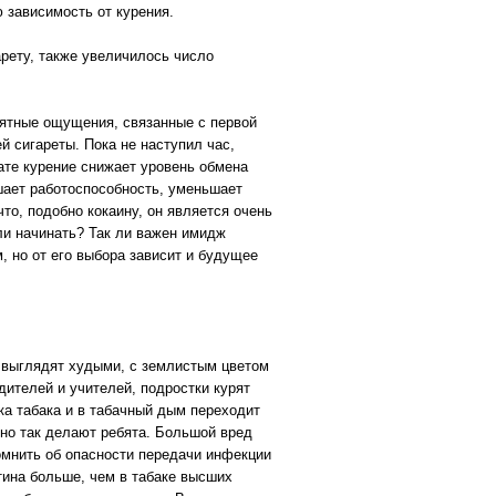
 зависимость от курения.
арету, также увеличилось число
риятные ощущения, связанные с первой
й сигареты. Пока не наступил час,
тате курение снижает уровень обмена
шает работоспособность, уменьшает
что, подобно кокаину, он является очень
ли начинать? Так ли важен имидж
, но от его выбора зависит и будущее
и выглядят худыми, с землистым цветом
дителей и учителей, подростки курят
ка табака и в табачный дым переходит
но так делают ребята. Большой вред
помнить об опасности передачи инфекции
тина больше, чем в табаке высших