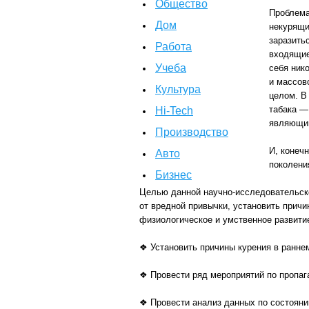
Общество
Проблема
Дом
некурящи
заразить
Работа
входящие
Учеба
себя ник
и массов
Культура
целом. В
табака —
Hi-Tech
являющий
Производство
И, конеч
Авто
поколени
Бизнес
Целью данной научно-исследовательско
от вредной привычки, установить причи
физиологическое и умственное развити
❖ Установить причины курения в ранне
❖ Провести ряд мероприятий по пропага
❖ Провести анализ данных по состояни