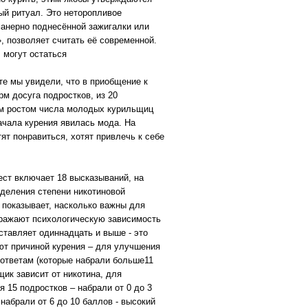
ый ритуал. Это неторопливое
манерно поднесённой зажигалки или
, позволяет считать её современной.
 могут остаться
те мы увидели, что в приобщение к
м досуга подростков, из 20
лым ростом числа молодых курильщиц
ачала курения явилась мода. На
тят понравиться, хотят привлечь к себе
ест включает 18 высказываний, на
еделения степени никотиновой
 показывает, насколько важны для
отражают психологическую зависимость
ставляет одиннадцать и выше - это
ют причиной курения – для улучшения
 ответам (которые набрали больше11
щик зависит от никотина, для
15 подростков – набрали от 0 до 3
 набрали от 6 до 10 баллов - высокий