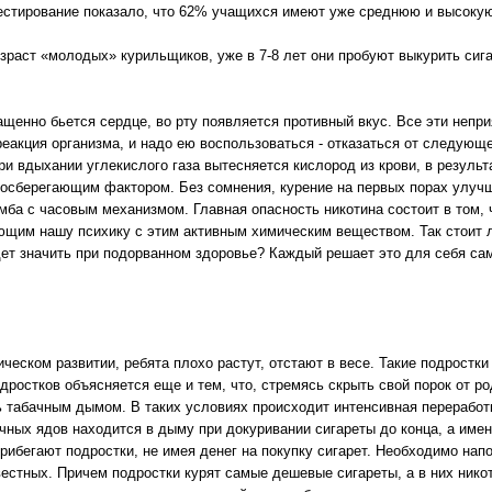
тестирование показало, что 62% учащихся имеют уже среднюю и высокую
озраст «молодых» курильщиков, уже в 7-8 лет они пробуют выкурить сиг
ащенно бьется сердце, во рту появляется противный вкус. Все эти неп
реакция организма, и надо ею воспользоваться - отказаться от следующе
При вдыхании углекислого газа вытесняется кислород из крови, в резуль
ергосберегающим фактором. Без сомнения, курение на первых порах улуч
омба с часовым механизмом. Главная опасность никотина состоит в том, 
ающим нашу психику с этим активным химическим веществом. Так стоит 
удет значить при подорванном здоровье? Каждый решает это для себя сам
ческом развитии, ребята плохо растут, отстают в весе. Такие подростк
дростков объясняется еще и тем, что, стремясь скрыть свой порок от ро
ь табачным дымом. В таких условиях происходит интенсивная переработ
ных ядов находится в дыму при докуривании сигареты до конца, а имен
прибегают подростки, не имея денег на покупку сигарет. Необходимо на
вестных. Причем подростки курят самые дешевые сигареты, а в них нико