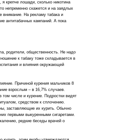
, я крепче лошади, сколько никотина
это непременно скажется и на заядлых
е внимание. На рекламу табака и
ние антитабачных кампаний. А пока
ла, родители, общественность. Не надо
тношение к табаку тоже складывается в
воспитания и влияния окружающей
лияние. Причиной курения мальчиков 8
ание взрослым – в 16,7% случаев.
 том числе и курение. Подростки видят
ритуалом, средством к сплочению.
ины, заставляющие их курить. Обычно
 них первыми выкуренными сигаретами.
ожалению, редкие беседы врачей о
о курить, этим якобы утверждаются