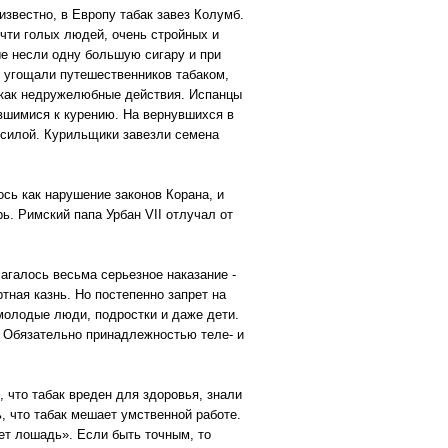
звестно, в Европу табак завез Колумб.
чти голых людей, очень стройных и
ые несли одну большую сигару и при
ы угощали путешественников табаком,
и как недружелюбные действия. Испанцы
ившимися к курению. На вернувшихся в
й силой. Курильщики завезли семена
сь как нарушение законов Корана, и
ь. Римский папа Урбан VII отлучал от
лагалось весьма серьезное наказание -
тная казнь. Но постепенно запрет на
молодые люди, подростки и даже дети.
. Обязательно принадлежностью теле- и
, что табак вреден для здоровья, знали
, что табак мешает умственной работе.
ет лошадь». Если быть точным, то