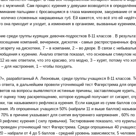
е с мужчиной. Сам процесс курения у девушки возводится в определённ
зминание пальцами с бросающимся в глаза маникюром, закуривание от 
 колечко сложенных накрашенных губ. Ей кажется, что всё это ей «идёт»
о она приходит и уходит, а изменения в организме, вызванные курением,
ие среди группы курящих девочек-подростков 8-11 классов . В результа
посещение компаний, вечеринок, дискотек - самых распространенных фор
игарету на дискотеке, 7 – в компании, 2 – во дворе. В связи с небыва
общения к курению. Анализ ответов показал, что основным стимулом н
2 из них ответили, что это красиво, это модно, 3 – курят, потому что хо
2 – для настроения, 1 – чтобы похудеть.
», разработанный А. Леоновым, среди группы учащихся 8-11 классов. Т
в ответа, в дальнейшем провели уточняющий тест Фагерстрема для опр
тветов на вопросы выявляются истинные причины, заставляющие курить,
ют оценку тому раскрепощению, которое курящий получает от сигарет, 
чки, так называемого рефлекса курения. Если каждая из сумм баллов со
рения. Из опрошенных учащихся 50% (набрали 11 и выше баллов) называ
 70% в причине указывают для снятия внутреннего напряжения , 60% по
 рефлекс курения ( силу привычки). Тестирование показало, что куриль
проведен уточняющий тест Фагерстрема. Среди опрошенных 40 учащихся 
20 – набрали от 4 до 5 баллов - средний уровень зависимости, 5 человек