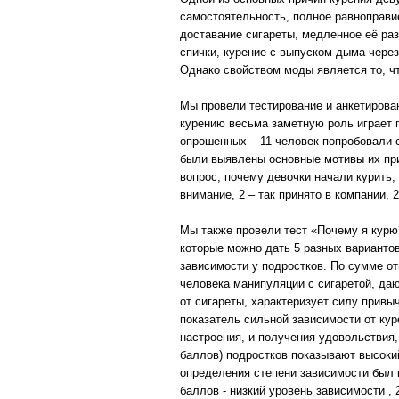
самостоятельность, полное равноправи
доставание сигареты, медленное её ра
спички, курение с выпуском дыма через
Однако свойством моды является то, чт
Мы провели тестирование и анкетирован
курению весьма заметную роль играет 
опрошенных – 11 человек попробовали с
были выявлены основные мотивы их при
вопрос, почему девочки начали курить, 1
внимание, 2 – так принято в компании, 
Мы также провели тест «Почему я курю?
которые можно дать 5 разных варианто
зависимости у подростков. По сумме о
человека манипуляции с сигаретой, да
от сигареты, характеризует силу привы
показатель сильной зависимости от ку
настроения, и получения удовольствия,
баллов) подростков показывают высокий
определения степени зависимости был 
баллов - низкий уровень зависимости , 