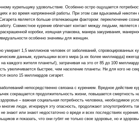
ному курильщику удовольствие. Особенно остро ощущается потребност
циях и во время напряженной работы. При этом сам вдыхаемый никотин н
 Сигарета является больше отвлекающим фактором: переключение созна
аботу. Совместное курение облегчает контакт между людьми, является
 раскрашенной коробки, изящная упаковка, манера закуривания, манерн
ивидуальности особенно значимы для женщин.
дно умирает 1,5 миллионов человек от заболеваний, спровоцированных 
ическим данным, курильщики всего мира (а их более миллиарда) ежегод
т на каждого жителя планеты!), затрачивая на это от 85 до 100 миллиар
есть увеличивается быстрее, чем население планеты. Ни для кого не сек
тся около 15 миллиардов сигарет.
заболеваний непосредственно связана с курением. Вредное действие кур
вычек сокращается продолжительность жизни, повышается смертность н
 здоровье – важная социальная потребность человека, необходимое усл
ко многие люди, игнорируя эту опасность, продолжают злоупотреблять 
 не знают или знают недостаточно о вреде и всех последствиях курения
щиков и показать, что они губят не только свое здоровье, но и здоров