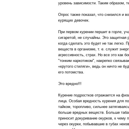
уровень зависимости. Таким образом, 
Опрос также показал, что снизился и в
курящих девочек.
При первом курении першит в горле, уч
сигаретой, не случайны. Это защитная 
когда сделать это будет не так легко. 
веществ в организме, т. е. служит эн
агрессивность, страх. Но все это как б
"тонким наркотиком", накрепко связыв
«крутого стиляги», ведь он ничто не б
его потомства.
Это вредно!!!
Курение подростков отражается на физи
лица. Особая вредность курения для по
тайком, торопливо, сильнее затягиваяс
больше вредных веществ. Больше табач
приносит докуривание окурков, к чему 
через окурки, побывавшие в губах неиз