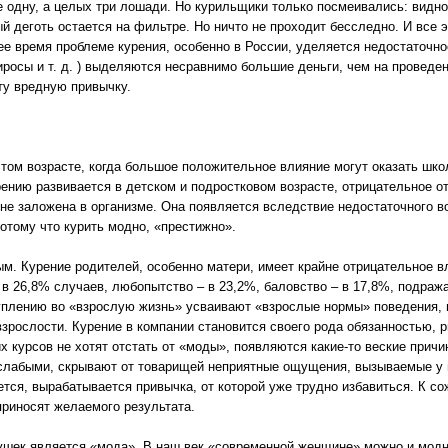
е одну, а целых три лошади. Но курильщики только посмеивались: видно
ый деготь остается на фильтре. Но ничто не проходит бесследно. И все 
ее время проблеме курения, особенно в России, уделяется недостаточно
пиросы и т. д. ) выделяются несравнимо большие деньги, чем на проведе
ту вредную привычку.
 том возрасте, когда большое положительное влияние могут оказать шко
урению развивается в детском и подростковом возрасте, отрицательное о
ь не заложена в организме. Она появляется вследствие недостаточного 
потому что курить модно, «престижно».
м. Курение родителей, особенно матери, имеет крайне отрицательное в
 в 26,8% случаев, любопытство – в 23,2%, баловство – в 17,8%, подраж
туплению во «взрослую жизнь» усваивают «взрослые нормы» поведения, в
взрослости. Курение в компании становится своего рода обязанностью, 
 курсов не хотят отстать от «моды», появляются какие-то веские прич
я слабыми, скрывают от товарищей неприятные ощущения, вызываемые у
тся, вырабатывается привычка, от которой уже трудно избавиться. К с
приносят желаемого результата.
ушек является «мода». В наш век «современной женщине» можно и модн