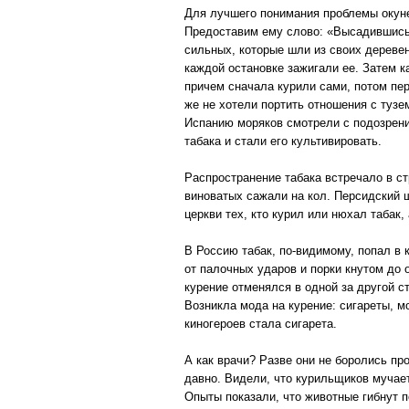
Для лучшего понимания проблемы окуне
Предоставим ему слово: «Высадившись 
сильных, которые шли из своих деревен
каждой остановке зажигали ее. Затем к
причем сначала курили сами, потом пе
же не хотели портить отношения с туз
Испанию моряков смотрели с подозрение
табака и стали его культивировать.
Распространение табака встречало в ст
виноватых сажали на кол. Персидский ш
церкви тех, кто курил или нюхал табак
В Россию табак, по-видимому, попал в 
от палочных ударов и порки кнутом до 
курение отменялся в одной за другой 
Возникла мода на курение: сигареты, 
киногероев стала сигарета.
А как врачи? Разве они не боролись про
давно. Видели, что курильщиков мучае
Опыты показали, что животные гибнут п