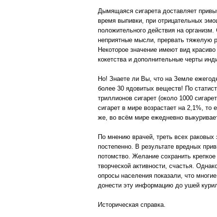
Дымящаяся сигарета доставляет привыч
время выпивки, при отрицательных эмо
положительного действия на организм.
неприятные мысли, прервать тяжелую р
Некоторое значение имеют вид красиво
кокетства и дополнительные черты инд
Но! Знаете ли Вы, что на Земле ежего
более 30 ядовитых веществ! По статист
триллионов сигарет (около 1000 сигаре
сигарет в мире возрастает на 2,1%, то 
же, во всём мире ежедневно выкуривае
По мнению врачей, треть всех раковых 
постепенно. В результате вредных при
потомство. Желание сохранить крепкое
творческой активности, счастья. Одна
опросы населения показали, что многие
донести эту информацию до ушей куриль
Историческая справка.