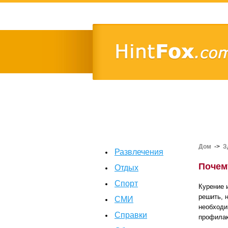
Дом
->
З
Развлечения
Почем
Отдых
Спорт
Курение 
решить, н
СМИ
необходи
Справки
профилак