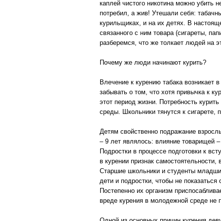
каплей чистого никотина можно убить н
потребил, а жив! Утешали себя: табачн
курильщиках, и на их детях. В настоящ
связанного с ним товара (сигареты, па
разберемся, что же толкает людей на э
Почему же люди начинают курить?
Влечение к курению табака возникает в
забывать о том, что хотя привычка к к
этот период жизни. Потребность курит
среды. Школьники тянутся к сигарете, 
Детям свойственно подражание взрослы
– 9 лет являлось: влияние товарищей –
Подростки в процессе подготовки к вс
в курении признак самостоятельности, 
Старшие школьники и студенты младших
дети и подростки, чтобы не показатьс
Постепенно их организм приспосабливае
вреде курения в молодежной среде не 
Одной из основных причин курения дев