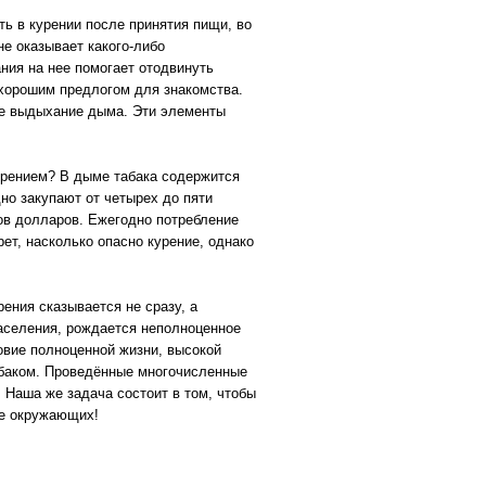
ь в курении после принятия пищи, во
е оказывает какого-либо
ния на нее помогает отодвинуть
 хорошим предлогом для знакомства.
ое выдыхание дыма. Эти элементы
курением? В дыме табака содержится
но закупают от четырех до пяти
дов долларов. Ежегодно потребление
рет, насколько опасно курение, однако
ения сказывается не сразу, а
аселения, рождается неполноценное
овие полноценной жизни, высокой
табаком. Проведённые многочисленные
. Наша же задача состоит в том, чтобы
ье окружающих!