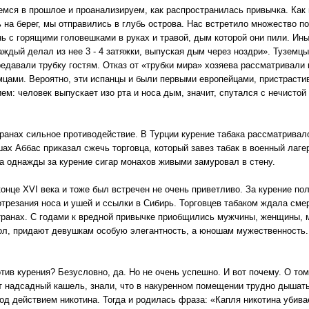
мся в прошлое и проанализируем, как распространилась привычка. Как и
на берег, мы отправились в глубь острова. Нас встретило множество по
ь с горящими головешками в руках и травой, дым которой они пили. Ин
аждый делал из нее 3 - 4 затяжки, выпуская дым через ноздри». Туземц
редавали трубку гостям. Отказ от «трубки мира» хозяева рассматривал
емцами. Вероятно, эти испанцы и были первыми европейцами, пристраст
м: человек выпускает изо рта и носа дым, значит, спутался с нечисто
ранах сильное противодействие. В Турции курение табака рассматривало
ах Аббас приказал сжечь торговца, который завез табак в военный лагер
, а однажды за курение сигар монахов живыми замуровал в стену.
конце XVI века и тоже был встречен не очень приветливо. За курение по
отрезания носа и ушей и ссылки в Сибирь. Торговцев табаком ждала смер
странах. С годами к вредной привычке приобщились мужчины, женщины, 
мол, придают девушкам особую элегантность, а юношам мужественность
тив курения? Безусловно, да. Но не очень успешно. И вот почему. О том
т надсадный кашель, знали, что в накуренном помещении трудно дышать
од действием никотина. Тогда и родилась фраза: «Капля никотина убива