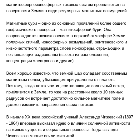
магнитосферноионосферных токовых систем проявляются на
поверхности Земли в виде регулярных магнитных возмущений.
Магнитные бури – одно из основных проявлений более общего
геофизического процесса – магнитосферной бури. Она
сопровождается возникновением в верхней атмосфере Земли
полярных сияний, ионосферных возмущений, рентгеновского и
низкочастотного параметра слоёв ионосферы, отражающих и
поглощающих радиоволны (высота их расположения,
концентрация электронов и другие).
Всем хорошо известно, что земной шар обладает собственным
магнитным полем, убывающем при удалении от планеты.
Поэтому, когда поток частиц составляющих солнечный ветер,
приблизится к Земле, то уже на расстоянии около 10 земных
радиусов он встречает достаточно сильное магнитное поле и
должен изменить направления своих потоков.
В начале XX века российский ученый Александр Чижевский (1897
- 1964) впервые высказал идею о влиянии солнечной активности
на живых существ и социальные процессы. Тогда взгляды
Чижевского многие сочли мистикой.