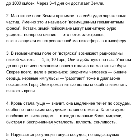
до 1000 км/сек. Через 3–4 дня он достигает Земли.
2. Магнитное поле Земли принимает на себя удар заряженных
частиц. Именно это и называют “возмущенным геомагнитным
фоном”. Кстати, зимой пойковчане могут магнитную бурю
увидеть: полярное сияние — это поток электронов,
высыпающихся из потревоженной магнитосферы в атмосферу.
3. В геомагнитном поле от “встряски” возникают радиоволны
низкой частоты — 1, 5, 10 Герц. Они и действуют на нас. Ученым
до конца не ясен механизм нашего отклика на магнитные бури.
Скорее всего, дело в резонансе: биоритмы человека — биение
сердца, нервные импульсы — “работают” тоже в диапазоне
нескольких Герц. Электромагнитные волны способны изменить
вязкость крови.
4. Кровь стала гуще — значит, она медленнее течет по сосудам,
особенно тоненьким сосудикам головного мозга. Клетки хуже
снабжаются кислородом — отсюда головные боли, мигрени,
быстрая и беспричинная усталость, вялость, сонливость.
5. Нарушается регуляция тонуса сосудов, непредсказуемо