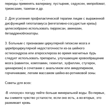
периоды применять валериану, пустырник, седуксен, мепробомат,
триоксазин, тазепан и др.
2. Для усиления профилактической терапии лицам с выраженной
дисфункцией гипоталамуса (вегетативно-сосудистые кризы)
целесообразно использовать пирроксан, аминазин,
бетаадреноблокаторы.
3. Больным с признаками циркулярной гипоксии мозга и
цереброциркулярной недостаточности из-за шейного
остеохондроза или атеросклероза во время магнитных бурь
следует использовать препараты, улучшающие кровообращение
мозга (кавинтон, компламин, гизентал, эуфиллин, стугерон,
циннаризин) в сочетании с анальгином или амидопирином,
горчичниками, легким массажем шейно-во-ротниковой зоны.
Советы для всех:
-В «плохую» погоду пейте больше минеральной воды. Во-первых,
вы снимете чувство усталости, если оно есть, а во-вторых, это
разжижает кровь