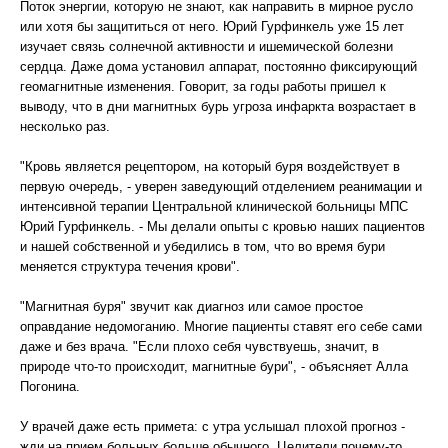
Поток энергии, которую не знают, как направить в мирное русло
или хотя бы защититься от него. Юрий Гурфинкель уже 15 лет
изучает связь солнечной активности и ишемической болезни
сердца. Даже дома установил аппарат, постоянно фиксирующий
геомагнитные изменения. Говорит, за годы работы пришел к
выводу, что в дни магнитных бурь угроза инфаркта возрастает в
несколько раз.
"Кровь является рецептором, на который буря воздействует в
первую очередь, - уверен заведующий отделением реанимации и
интенсивной терапии Центральной клинической больницы МПС
Юрий Гурфинкель. - Мы делали опыты с кровью наших пациентов
и нашей собственной и убедились в том, что во время бури
меняется структура течения крови".
"Магнитная буря" звучит как диагноз или самое простое
оправдание недомоганию. Многие пациенты ставят его себе сами
даже и без врача. "Если плохо себя чувствуешь, значит, в
природе что-то происходит, магнитные бури", - объясняет Алла
Погонина.
У врачей даже есть примета: с утра услышал плохой прогноз -
жди на прием больных больше обычного. Целители почему-то