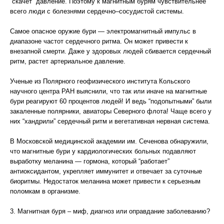
“скачет” давление. Поэтому к магнитным бурям чувствительнее
всего люди с болезнями сердечно–сосудистой системы.
Самое опасное оружие бури — электромагнитный импульс в
диапазоне частот сердечного ритма. Он может привести к
внезапной смерти. Даже у здоровых людей сбивается сердечный
ритм, растет артериальное давление.
Ученые из Полярного геофизического института Кольского
научного центра РАН выяснили, что так или иначе на магнитные
бури реагируют 60 процентов людей! И ведь “подопытными” были
закаленные полярники, авиаторы Северного флота! Чаще всего у
них “хандрили” сердечный ритм и вегетативная нервная система.
В Московской медицинской академии им. Сеченова обнаружили,
что магнитные бури у кардиологических больных подавляют
выработку меланина — гормона, который “работает”
антиоксидантом, укрепляет иммунитет и отвечает за суточные
биоритмы. Недостаток меланина может привести к серьезным
поломкам в организме.
3. Магнитная буря – миф, диагноз или оправдание заболеванию?