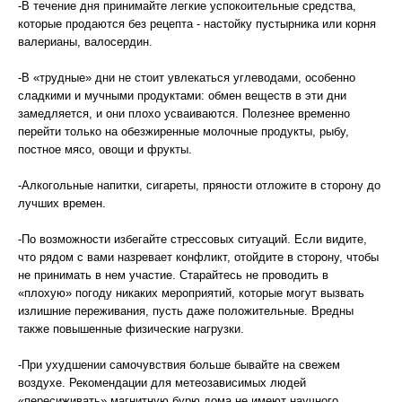
-В течение дня принимайте легкие успокоительные средства,
которые продаются без рецепта - настойку пустырника или корня
валерианы, валосердин.
-В «трудные» дни не стоит увлекаться углеводами, особенно
сладкими и мучными продуктами: обмен веществ в эти дни
замедляется, и они плохо усваиваются. Полезнее временно
перейти только на обезжиренные молочные продукты, рыбу,
постное мясо, овощи и фрукты.
-Алкогольные напитки, сигареты, пряности отложите в сторону до
лучших времен.
-По возможности избегайте стрессовых ситуаций. Если видите,
что рядом с вами назревает конфликт, отойдите в сторону, чтобы
не принимать в нем участие. Старайтесь не проводить в
«плохую» погоду никаких мероприятий, которые могут вызвать
излишние переживания, пусть даже положительные. Вредны
также повышенные физические нагрузки.
-При ухудшении самочувствия больше бывайте на свежем
воздухе. Рекомендации для метеозависимых людей
«пересиживать» магнитную бурю дома не имеют научного