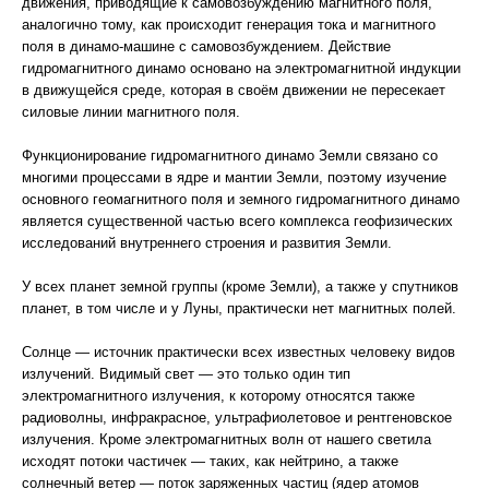
движения, приводящие к самовозбуждению магнитного поля,
аналогично тому, как происходит генерация тока и магнитного
поля в динамо-машине с самовозбуждением. Действие
гидромагнитного динамо основано на электромагнитной индукции
в движущейся среде, которая в своём движении не пересекает
силовые линии магнитного поля.
Функционирование гидромагнитного динамо Земли связано со
многими процессами в ядре и мантии Земли, поэтому изучение
основного геомагнитного поля и земного гидромагнитного динамо
является существенной частью всего комплекса геофизических
исследований внутреннего строения и развития Земли.
У всех планет земной группы (кроме Земли), а также у спутников
планет, в том числе и у Луны, практически нет магнитных полей.
Солнце — источник практически всех известных человеку видов
излучений. Видимый свет — это только один тип
электромагнитного излучения, к которому относятся также
радиоволны, инфракрасное, ультрафиолетовое и рентгеновское
излучения. Кроме электромагнитных волн от нашего светила
исходят потоки частичек — таких, как нейтрино, а также
солнечный ветер — поток заряженных частиц (ядер атомов