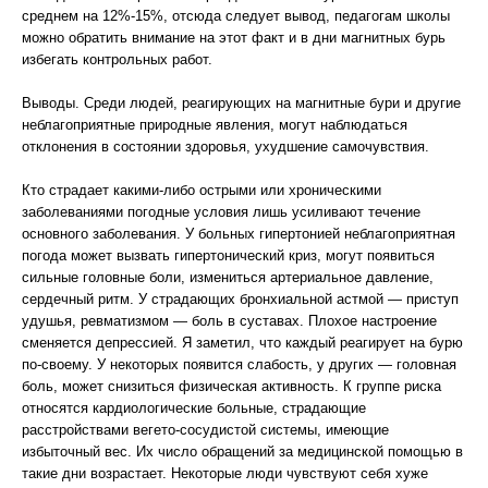
среднем на 12%-15%, отсюда следует вывод, педагогам школы
можно обратить внимание на этот факт и в дни магнитных бурь
избегать контрольных работ.
Выводы. Среди людей, реагирующих на магнитные бури и другие
неблагоприятные природные явления, могут наблюдаться
отклонения в состоянии здоровья, ухудшение самочувствия.
Кто страдает какими-либо острыми или хроническими
заболеваниями погодные условия лишь усиливают течение
основного заболевания. У больных гипертонией неблагоприятная
погода может вызвать гипертонический криз, могут появиться
сильные головные боли, измениться артериальное давление,
сердечный ритм. У страдающих бронхиальной астмой — приступ
удушья, ревматизмом — боль в суставах. Плохое настроение
сменяется депрессией. Я заметил, что каждый реагирует на бурю
по-своему. У некоторых появится слабость, у других — головная
боль, может снизиться физическая активность. К группе риска
относятся кардиологические больные, страдающие
расстройствами вегето-сосудистой системы, имеющие
избыточный вес. Их число обращений за медицинской помощью в
такие дни возрастает. Некоторые люди чувствуют себя хуже