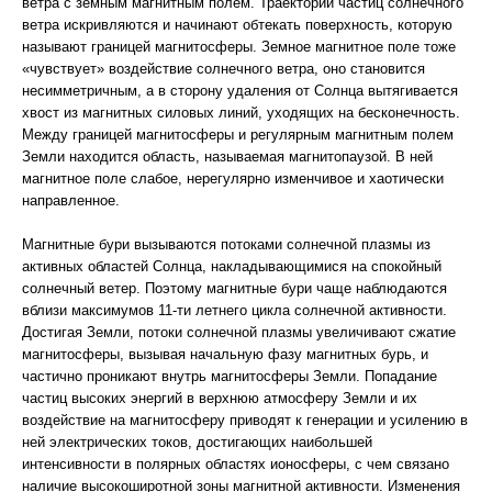
ветра с земным магнитным полем. Траектории частиц солнечного
ветра искривляются и начинают обтекать поверхность, которую
называют границей магнитосферы. Земное магнитное поле тоже
«чувствует» воздействие солнечного ветра, оно становится
несимметричным, а в сторону удаления от Солнца вытягивается
хвост из магнитных силовых линий, уходящих на бесконечность.
Между границей магнитосферы и регулярным магнитным полем
Земли находится область, называемая магнитопаузой. В ней
магнитное поле слабое, нерегулярно изменчивое и хаотически
направленное.
Магнитные бури вызываются потоками солнечной плазмы из
активных областей Солнца, накладывающимися на спокойный
солнечный ветер. Поэтому магнитные бури чаще наблюдаются
вблизи максимумов 11-ти летнего цикла солнечной активности.
Достигая Земли, потоки солнечной плазмы увеличивают сжатие
магнитосферы, вызывая начальную фазу магнитных бурь, и
частично проникают внутрь магнитосферы Земли. Попадание
частиц высоких энергий в верхнюю атмосферу Земли и их
воздействие на магнитосферу приводят к генерации и усилению в
ней электрических токов, достигающих наибольшей
интенсивности в полярных областях ионосферы, с чем связано
наличие высокоширотной зоны магнитной активности. Изменения