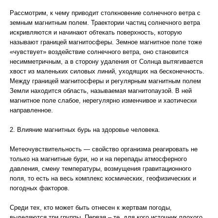
Рассмотрим, к чему приводит столкновение солнечного ветра с
земным магнитным полем. Траектории частиц солнечного ветра
искривляются и начинают обтекать поверхность, которую
называют границей магнитосферы. Земное магнитное поле тоже
«чувствует» воздействие солнечного ветра, оно становится
несимметричным, а в сторону удаления от Солнца вытягивается
хвост из маленьких силовых линий, уходящих на бесконечность.
Между границей магнитосферы и регулярным магнитным полем
Земли находится область, называемая магнитопаузой. В ней
магнитное поле слабое, нерегулярно изменчивое и хаотически
направленное.
2. Влияние магнитных бурь на здоровье человека.
Метеочувствительность — свойство организма реагировать не
только на магнитные бури, но и на перепады атмосферного
давления, смену температуры, возмущения гравитационного
поля, то есть на весь комплекс космических, геофизических и
погодных факторов.
Среди тех, кто может быть отнесен к жертвам погоды,
выделяются три группы. Первая – те, для кого источник плохого