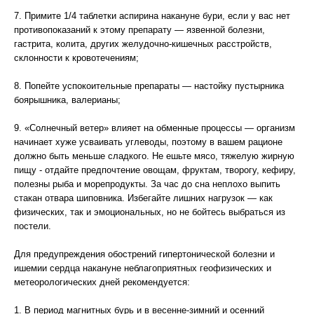
7. Примите 1/4 таблетки аспирина накануне бури, если у вас нет
противопоказаний к этому препарату — язвенной болезни,
гастрита, колита, других желудочно-кишечных расстройств,
склонности к кровотечениям;
8. Попейте успокоительные препараты — настойку пустырника
боярышника, валерианы;
9. «Солнечный ветер» влияет на обменные процессы — организм
начинает хуже усваивать углеводы, поэтому в вашем рационе
должно быть меньше сладкого. Не ешьте мясо, тяжелую жирную
пищу - отдайте предпочтение овощам, фруктам, творогу, кефиру,
полезны рыба и морепродукты. За час до сна неплохо выпить
стакан отвара шиповника. Избегайте лишних нагрузок — как
физических, так и эмоциональных, но не бойтесь выбраться из
постели.
Для предупреждения обострений гипертонической болезни и
ишемии сердца накануне неблагоприятных геофизических и
метеорологических дней рекомендуется:
1. В период магнитных бурь и в весенне-зимний и осенний