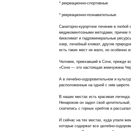
* рекреационно-спортивные
* рекреационно-познавательные.
Санаторно-курортное лечение в любой 
медикоментозными методами, причем п
биоклимат и гидроминеральные ресурсы
озер, лечебный климат, другие природ
есть таких мест не мало, но особенно 
Человек, приехавший в Сочи, прежде вс
«Сочи — это настоящая жемчужина Черн
А в лечебно-оздоровительном и культу
расположенные на одной с ним широте.
В наших местах есть красивая легенда.
Ненароком он задел свой целительный,
скатились с горных хребтов и рассыпа
И сейчас на тех местах, куда упали ж
которые содержат все целебно-оздоров