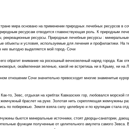
стране мира основано на применении природных лечебных ресурсов в со
риродным ресурсам отводится главенствующая роль. К природным леч
, рекреационные ресурсы. Природные лечебные ресурсы : минеральные 
ные объекты и условия, используемые для лечения и профилактики. На т
из них выгодно выделяется мой город- Сочи
его обратит внимание на роскошный вечнозеленый наряд города. Как отм
оморья, окаймленная зеленью, какой не встретишь ни в Крыму, ни на Л
рном отношении Сочи значительно превосходит многие знаменитые куро
 Как-то, Зевс, отдыхая на хребтах Кавказских гор, любовался морской г
 жемчужный браслет на руке. Золотая нить скрепляющая жемчужины разо
лись по побережью. Земля взяла силу целебную и по крупицам стала от
емчужины бьются минеральные источники, стоят дворцы-санатории, даю
ительные функции полученные от целительного амулета самого Зевса. В