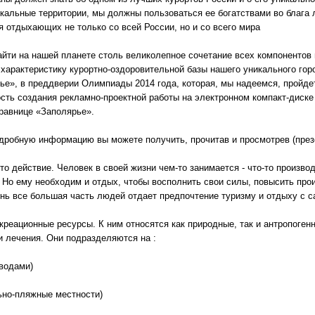
икальные территории, мы должны пользоваться ее богатствами во блага 
я отдыхающих не только со всей России, но и со всего мира
айти на нашей планете столь великолепное сочетание всех компонентов п
характеристику курортно-оздоровительной базы нашего уникального гор
ье», в преддверии Олимпиады 2014 года, которая, мы надеемся, пройдет
сть создания рекламно-проектной работы на электронном компакт-диске
равнице «Заполярье».
дробную информацию вы можете получить, прочитав и просмотрев (презе
то действие. Человек в своей жизни чем-то занимается - что-то производ
. Но ему необходим и отдых, чтобы восполнить свои силы, повысить про
нь все большая часть людей отдает предпочтение туризму и отдыху с с
реационные ресурсы. К ним относятся как природные, так и антропоген
и лечения. Они подразделяются на :
 водами)
ьно-пляжные местности)