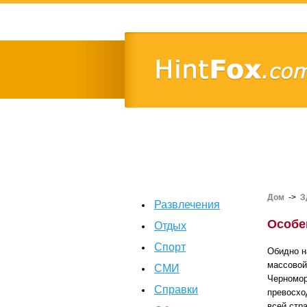
Дом
->
З
Развлечения
Особе
Отдых
Спорт
Обидно н
массовой
СМИ
Черномор
Справки
превосхо
всей стр