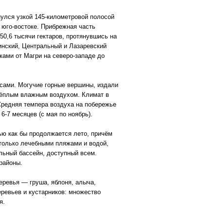
улся узкой 145-километровой полосой
 юго-востоке. Прибрежная часть
50,6 тысячи гектаров, протянувшись на
тинский, Центральный и Лазаревский
ами от Магри на северо-западе до
есами. Могучие горные вершины, издали
 тёплым влажным воздухом. Климат в
Средняя темпера воздуха на побережье
6-7 месяцев (с мая по ноябрь).
ью как бы продолжается лето, причём
 только лечебными пляжами и водой,
льный бассейн, доступный всем.
районы.
еревья — груша, яблоня, алыча,
еревьев и кустарников: множество
я.