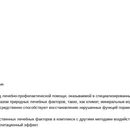
ия
д лечебно-профилактической помощи, оказываемой в специализированн
азом природных лечебных факторов, таких, как климат, минеральные вод
осредственно способствуют восстановлению нарушенных функций пораже
ственных лечебных факторов в комплексе с другими методами воздейств
илитационный эффект.