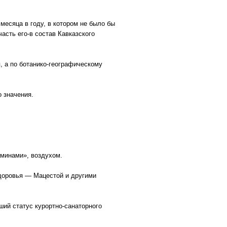
месяца в году, в котором не было бы
асть его-в состав Кавказского
, а по ботанико-географическому
 значения.
минами», воздухом.
доровья — Мацестой и другими
ший статус курортно-санаторного