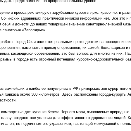
сь дать представление, на профессиональном уровне
дение и пресса рекламируют зарубежные курорты ярко, красочно, в раз
 Сочинских здравницах практически никакой информации нет. Все это и
 себя и донести до наших товарищей значение санаторно-лечебной базы
е санатория «Заполярье».
 работы. Город Сочи является реальным претендентом на проведение зи
мероприятия, намечается приезд спортсменов, их семей, болельщиков и п
иями, касающихся соревнований, это был вопрос для многих из них. Наш
ограммы в городе есть огромный потенциал курортно-оздоровительной ба
из важнейших и наиболее популярных в РФ приморских зон курортного л
я Кавказа около 300 километров. Здесь расположены города-курорты Ан
естности.
 комфортные для купания берега Черного моря, живописные природные
 славу, создают все условия для эффективного оздоровления людей. К
игинален, но подлинным его украшением, настоящей жемчужиной с полн