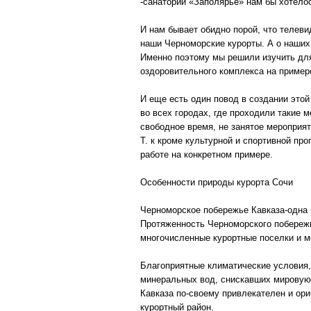
-санатории «Заполярье» нам бы хотело
И нам бывает обидно порой, что телеви
наши Черноморские курорты. А о наших
Именно поэтому мы решили изучить для
оздоровительного комплекса на пример
И еще есть один повод в создании этой
во всех городах, где проходили такие 
свободное время, не занятое мероприят
Т. к кроме культурной и спортивной пр
работе на конкретном примере.
Особенности природы курорта Сочи
Черноморское побережье Кавказа-одна 
Протяженность Черноморского побережь
многочисленные курортные поселки и м
Благоприятные климатические условия,
минеральных вод, снискавших мировую
Кавказа по-своему привлекателен и ор
курортный район.