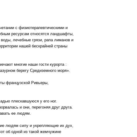
четании с физиотерапевтическими и
ебным ресурсам относятся ландшафты,
воды, лечебные грязи, рапа лиманов и
ерритории нашей бескрайней страны
ечают многие наши гости курорта :
азурном берегу Средиземного моря».
рты французской Ривьеры,
ладью плескавшуюся у его ног.
рвалась и они, перегоняя друг друга.
давать ее людям.
щие людям силу и укрепляющие их дух,
от об одной из такой жемчужине