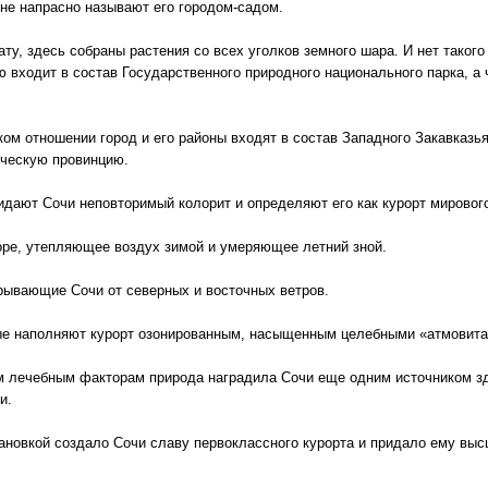
 не напрасно называют его городом-садом.
ту, здесь собраны растения со всех уголков земного шара. И нет такого 
ю входит в состав Государственного природного национального парка, а ч
ком отношении город и его районы входят в состав Западного Закавказья
ческую провинцию.
идают Сочи неповторимый колорит и определяют его как курорт мирового
оре, утепляющее воздух зимой и умеряющее летний зной.
рывающие Сочи от северных и восточных ветров.
рые наполняют курорт озонированным, насыщенным целебными «атмовита
м лечебным факторам природа наградила Сочи еще одним источником з
и.
ановкой создало Сочи славу первоклассного курорта и придало ему выс