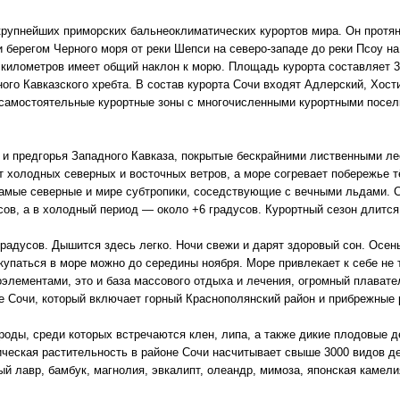
крупнейших приморских бальнеоклиматических курортов мира. Он протян
берегом Черного моря от реки Шепси на северо-западе до реки Псоу на
 километров имеет общий наклон к морю. Площадь курорта составляет 3
вного Кавказского хребта. В состав курорта Сочи входят Адлерский, Хос
самостоятельные курортные зоны с многочисленными курортными поселк
 и предгорья Западного Кавказа, покрытые бескрайними лиственными л
т холодных северных и восточных ветров, а море согревает побережье
самые северные и мире субтропики, соседствующие с вечными льдами. 
сов, а в холодный период — около +6 градусов. Курортный сезон длится 
градусов. Дышится здесь легко. Ночи свежи и дарят здоровый сон. Осен
купаться в море можно до середины ноября. Море привлекает к себе не
лементами, это и база массового отдыха и лечения, огромный плавате
е Сочи, который включает горный Краснополянский район и прибрежные 
роды, среди которых встречаются клен, липа, а также дикие плодовые д
ическая растительность в районе Сочи насчитывает свыше 3000 видов д
ый лавр, бамбук, магнолия, эвкалипт, олеандр, мимоза, японская камели