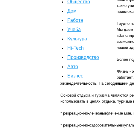
Общество
такие ун
Дом
привлека
Работа
Трудно н
Учеба
Мы даем 
«Заполяр
Культура
возможно
нашей зд
Hi-Tech
Производство
Более по
Авто
Жизнь - э
Бизнес
работает
жизнедеятельность. На сегодняшний де
Основой отдыха и туризма являются рек
использовать в целях отдыха, туризма 
* рекреационно-лечебные(лечение мин.
* рекреационно-оздоровительные(купал