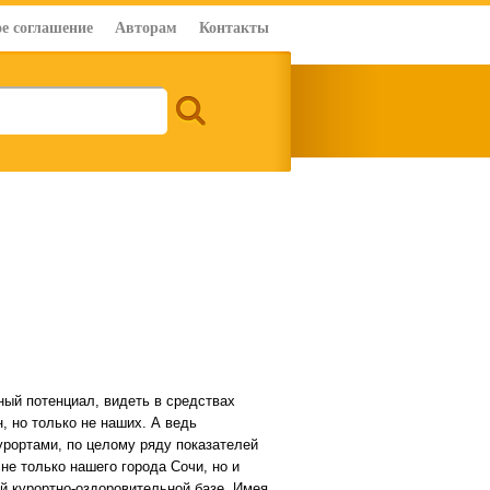
е соглашение
Авторам
Контакты
ый потенциал, видеть в средствах
 но только не наших. А ведь
урортами, по целому ряду показателей
е только нашего города Сочи, но и
ой курортно-оздоровительной базе. Имея