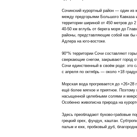
Сочинский курортный район — один из 
между предгорьями Большого Кавказа и 
территории шириной от 450 метров до 2
40-50 км вглубь от берега моря до Гла
районы, представляющие собой как бы 
Адлера на юго-востоке.
90°% территории Сочи составляют горы
сверкающие снегом, закрывают город о
Сочи единственный в своём роде: это 
с апреля по октябрь — около +18 граду
Морская вода прогревается до +26+28 
ещё более мягкое и приятное. Поэтому 
насыщенной целебными солями и микроэ
Особенно живописна природа на курорт
Здесь преобладают буково-грабовые по
грецкий орех, фундук, каштан. Субтроп
пальм и юкк, пробковый дуб, благородн