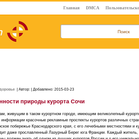
Главная
DMCA
Пользовательско
доровье
| Автор:
| Добавлено: 2015-03-23
нности природы курорта Сочи
ам, живущим в таком курортном городе, имеющим великолепный курортн
 информации красочные рекламные проспекты курортов различных стран,
ское побережье Краснодарского края, с его лечебными местностями и к
дит даже прославленный Лазурный Берег юга Франции. Каждый житель, н
аны должен знать об одном из лучших курортов России и о его уникальн