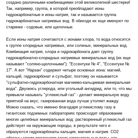
создано различными комбинациями этой великолепной шестерки!
Так, например, группа, в которой преобладают ионы
гидрокарбонатные и ионы натрия, так и называется группа
гидрокарбонатных натриевых вод. В обиходе их еще именуют по
старинке - содовые, или щелочные.
Если ионы натрия сочетаются с ионами хлора, то вода относится
к группе хлоридных натриевых, или соленых, минеральных вод.
Комбинация натрия, хлора и гидрокарбоната дает группу
гидрокарбонатно-хлоридных натриевых минеральных вод (их еще
называют "соляно-щелочными"): "Ессентуки № 4", "Ессентуки №
17". А вот "Нарзан" содержит четыре основных иона: магний,
кальций, гидрокарбонат и сульфат, поэтому он называется
"сульфатно-гидрокарбонатная магниево-кальциевая минеральная
вода". Двуокись углерода, или угольный ангидрид, или то, что мы
привыкли называть "углекислый газ" - делает минеральную воду
приятной на вкус; газированная вода лучше утоляет жажду.
Можно сказать, что именно благодаря углекислому газу в
гигантских подземных лабораториях происходит образование
многих целебных минеральных вод: растворенный углекислый газ
действует на окружающие породы, в результате чего и
образуются гидрокарбонаты кальция, магния и натрия. СО2
обязаны своим рождением такие замечательные воды, как