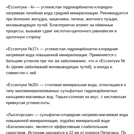
«Ессентуки - 4» — углекислая гидрокарбонатно-хлоридно-
натриевая лечебная вода средней минерализации. Рекомендуется
при болезнях желудка, кишечника, печени, желчного пузыря,
мочевыводящих путей. Благоприятно влияет на обменные
процессы, вызывая сдвиг кислотно-щелочного равновесия в
щелочную сторону.
«Ессентуки №17» — углекислая гидрокарбонатно-хлоридная
натриевая вода повышенной минерализации. Применяется с
большим успехом при тех же заболеваниях, что и «Ессентуки №
4» (кроме заболеваний мочевыводящих путей), а иногда и
совместно с ней.
«Ессентуки №20» — столовая минеральная вода, относящаяся к
типу маломинерализованных сульфатных гидрокарбонатных
кальциево-магниевых вод. Горько-соленая на вкус, с кисловатым
привкусом углекислоты.
«Лысогорская» — сульфатно-хлоридная натриево-магниевая вода
повышенной минерализации, подобно минеральной воде
«Баталинская», является эффективным слабительным
средством. Источник находится в 22 км от курорта Пятигорск. По