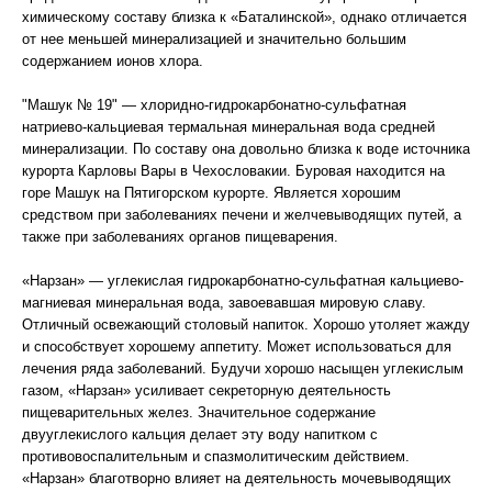
химическому составу близка к «Баталинской», однако отличается
от нее меньшей минерализацией и значительно большим
содержанием ионов хлора.
"Машук № 19" — хлоридно-гидрокарбонатно-сульфатная
натриево-кальциевая термальная минеральная вода средней
минерализации. По составу она довольно близка к воде источника
курорта Карловы Вары в Чехословакии. Буровая находится на
горе Машук на Пятигорском курорте. Является хорошим
средством при заболеваниях печени и желчевыводящих путей, а
также при заболеваниях органов пищеварения.
«Нарзан» — углекислая гидрокарбонатно-сульфатная кальциево-
магниевая минеральная вода, завоевавшая мировую славу.
Отличный освежающий столовый напиток. Хорошо утоляет жажду
и способствует хорошему аппетиту. Может использоваться для
лечения ряда заболеваний. Будучи хорошо насыщен углекислым
газом, «Нарзан» усиливает секреторную деятельность
пищеварительных желез. Значительное содержание
двууглекислого кальция делает эту воду напитком с
противовоспалительным и спазмолитическим действием.
«Нарзан» благотворно влияет на деятельность мочевыводящих