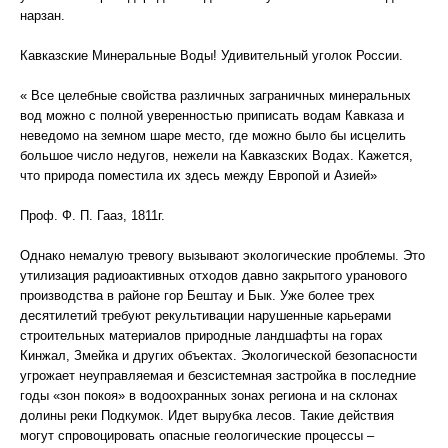
нарзан.
Кавказские Минеральные Воды! Удивительный уголок России.
« Все целебные свойства различных заграничных минеральных
вод можно с полной уверенностью приписать водам Кавказа и
неведомо на земном шаре место, где можно было бы исцелить
большое число недугов, нежели на Кавказских Водах. Кажется,
что природа поместила их здесь между Европой и Азией»
Проф. Ф. П. Гааз, 1811г.
Однако немалую тревогу вызывают экологические проблемы. Это
утилизация радиоактивных отходов давно закрытого уранового
производства в районе гор Бештау и Бык. Уже более трех
десятилетий требуют рекультивации нарушенные карьерами
строительных материалов природные ландшафты на горах
Кинжал, Змейка и других объектах. Экологической безопасности
угрожает неуправляемая и безсистемная застройка в последние
годы «зон покоя» в водоохранных зонах региона и на склонах
долины реки Подкумок. Идет вырубка лесов. Такие действия
могут спровоцировать опасные геологические процессы –