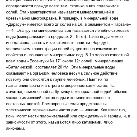
определяются прежде всего тем, сколько в них содержится
солей. Эта характеристика называется минерализацией и
чрезвычайно многообразна. К примеру, в минеральной воде
«Дарасун» имеется всего 2г солей на 1л, в знаменитом «Нарзане»
— 4г. Эта группа минеральных вод называется лечебно-столовые
воды (минерализация в пределах 2—8 г/л). Такие воды можно
иногда использовать и как столовые напитки. Наряду с
увеличением концентрации солей существенно изменяются
свойства и назначение минеральных вод. В 1л хорошо известной
всем воды «Ессентуки № 17" около 12г солей, минерализация
«Баталинской» составляет 20 г/л. Эти минеральные воды
оказывают на организм человека весьма сильное действие,
поэтому они относятся к группе лечебных. Пьют их по
назначению врача и в строго оговоренном количестве. На
этикетке, приклеенной на бутылку с минеральной водой, обычно
указан химический состав воды и количество основных
составных частей. Растворенные соли представлены
электрически заряженными частицами — ионами. Как известно,
ионы могут нести положительный или отрицательный заряды, и, в
зависимости от этого, называются либо катионами, либо
анионами.