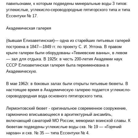
павильонами, к которым подведены минеральные воды 3 типов:
углекислые, углекисло-сероводородные пятигорского типа и типа
Ессентуки № 17.
Академическая галерея
(бывшая Елизаветинская)— одна из старейших питьевых галерей
построена в 1847—1849 гг. по проекту С. И. Уптона. В правом
крыле галереи были оборудованы «Тевиевские ванны», в левом
— зал для отдыха. В 1925г. в честь 200-летия Академии наук
СССР Елизаветинская галерея была переименована в
Академическую.
В мае 1962г. в боковых залах были открыты питьевые бюветы. В
настоящее время в Академическую галерею подается углекисло-
сероводородная вода основного пятигорского типа.
Лермонтовский бювет - оригинальное современное сооружение,
гармонично вписывающееся в архитектурный ансамбль,
включающий санаторий МО России, мемориал воинской славы. К
бюветам подведены углекислые воды скв. № 19 — «Горячий
нарзан» и скв. № 35 — типа Ессентуки № 4.