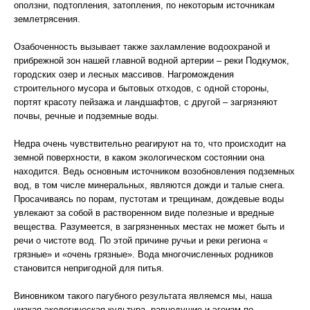
оползни, подтопления, затопления, по некоторым источникам
землетрясения.
Озабоченность вызывает также захламление водоохраной и
прибрежной зон нашей главной водной артерии – реки Подкумок,
городских озер и лесных массивов. Нагромождения
строительного мусора и бытовых отходов, с одной стороны,
портят красоту пейзажа и ландшафтов, с другой – загрязняют
почвы, речные и подземные воды.
Недра очень чувствительно реагируют на то, что происходит на
земной поверхности, в каком экологическом состоянии она
находится. Ведь основным источником возобновления подземных
вод, в том числе минеральных, являются дожди и талые снега.
Просачиваясь по порам, пустотам и трещинам, дождевые воды
увлекают за собой в растворенном виде полезные и вредные
вещества. Разумеется, в загрязненных местах не может быть и
речи о чистоте вод. По этой причине ручьи и реки региона «
грязные» и «очень грязные». Вода многочисленных родников
становится непригодной для питья.
Виновником такого пагубного результата являемся мы, наша
низкая экологическая культура, равнодушие и эгоизм по