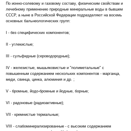
По ионно-солевому и газовому составу, физическим свойствам и
лечебному применению природные минеральные воды в бывшем
СССР, а ныне в Российской Федерации подразделяют на восемь
основных бальнеологических групп:
I - без специфических компонентов;
II - углекислые;
III - сульфидные (сероводородные);
IV - железистые, мышьяковистые и "полиметальные" с
повышенным содержанием нескольких компонентов - марганца,
меди, свинца, цинка, алюминия и др. ;
V - бромные, йодо-бромные и йодные, борные;
VI - радоновые (радиоактивные);
VII - кремнистые термальные;
VIII - слабоминерализированные - с высоким содержанием