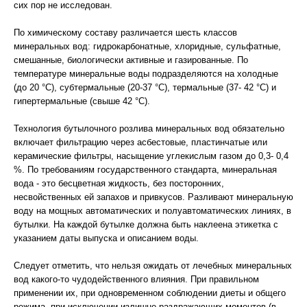
сих пор не исследован.
По химическому составу различается шесть классов
минеральных вод: гидрокарбонатные, хлоридные, сульфатные,
смешанные, биологически активные и газированные. По
температуре минеральные воды подразделяются на холодные
(до 20 °С), субтермальные (20-37 °С), термальные (37- 42 °С) и
гипертермальные (свыше 42 °С).
Технология бутылочного розлива минеральных вод обязательно
включает фильтрацию через асбестовые, пластинчатые или
керамические фильтры, насыщение углекислым газом до 0,3- 0,4
%. По требованиям государственного стандарта, минеральная
вода - это бесцветная жидкость, без посторонних,
несвойственных ей запахов и привкусов. Разливают минеральную
воду на мощных автоматических и полуавтоматических линиях, в
бутылки. На каждой бутылке должна быть наклеена этикетка с
указанием даты выпуска и описанием воды.
Следует отметить, что нельзя ожидать от лечебных минеральных
вод какого-то чудодейственного влияния. При правильном
применении их, при одновременном соблюдении диеты и общего
режима, при исключении излишне раздражающих моментов (в