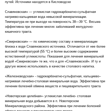
путей. Источники находятся в Кисловодске
Славяновская» — углекислая гидрокарбонатно-сульфатная
натриево-кальциевая вода невысокой минерализации.
Температура ее при выходе на поверхность 38—39 °С. Весьма
эффективна при лечении многих заболеваний желудочно-
кишечного тракта.
«Смирновская» — по химическому составу и минерализации
близка к воде Славяновского источника. Отличается от нее более
высокой температурой (55 °С) и более высоким содержанием
естественной углекислоты. Показания для лечения минеральной
водой «Смирновская» те же, что и для «Славяновской». И ту и
другую можно использовать в качестве столового напитка.
«Железноводская» - гидрокарбонатно-сульфатная, кальциево–
натриевая лечебно-столовая минеральная вода. Эффективна при
лечении болезней обмена веществ и пищеварительного тракта
«Новотерская целебная»- углекислая лечебно- столовая
минеральная вода добывается в п. Новотерском
Минераловодского района. Эффективна при лечении болезней
обмена веществ и пищеварительного тракта.