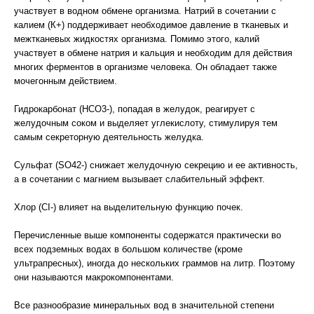
участвует в водном обмене организма. Натрий в сочетании с
калием (К+) поддерживает необходимое давление в тканевых и
межтканевых жидкостях организма. Помимо этого, калий
участвует в обмене натрия и кальция и необходим для действия
многих ферментов в организме человека. Он обладает также
мочегонным действием.
Гидрокарбонат (НСО3-), попадая в желудок, реагирует с
желудочным соком и выделяет углекислоту, стимулируя тем
самым секреторную деятельность желудка.
Сульфат (SО42-) снижает желудочную секрецию и ее активность,
а в сочетании с магнием вызывает слабительный эффект.
Хлор (CI-) влияет на выделительную функцию почек.
Перечисленные выше компоненты содержатся практически во
всех подземных водах в большом количестве (кроме
ультрапресных), иногда до нескольких граммов на литр. Поэтому
они называются макрокомпонентами.
Все разнообразие минеральных вод в значительной степени