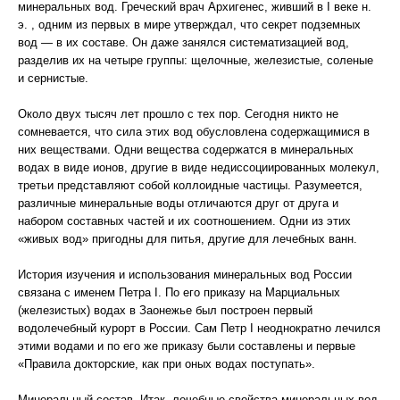
минеральных вод. Греческий врач Архигенес, живший в I веке н.
э. , одним из первых в мире утверждал, что секрет подземных
вод — в их составе. Он даже занялся систематизацией вод,
разделив их на четыре группы: щелочные, железистые, соленые
и сернистые.
Около двух тысяч лет прошло с тех пор. Сегодня никто не
сомневается, что сила этих вод обусловлена содержащимися в
них веществами. Одни вещества содержатся в минеральных
водах в виде ионов, другие в виде недиссоциированных молекул,
третьи представляют собой коллоидные частицы. Разумеется,
различные минеральные воды отличаются друг от друга и
набором составных частей и их соотношением. Одни из этих
«живых вод» пригодны для питья, другие для лечебных ванн.
История изучения и использования минеральных вод России
связана с именем Петра I. По его приказу на Марциальных
(железистых) водах в Заонежье был построен первый
водолечебный курорт в России. Сам Петр I неоднократно лечился
этими водами и по его же приказу были составлены и первые
«Правила докторские, как при оных водах поступать».
Минеральный состав. Итак, лечебные свойства минеральных вод