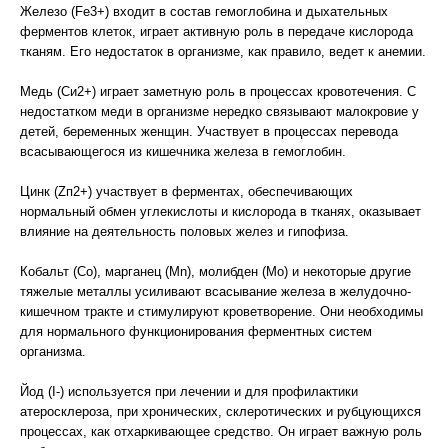
Железо (Fе3+) входит в состав гемоглобина и дыхательных
ферментов клеток, играет активную роль в передаче кислорода
тканям. Его недостаток в организме, как правило, ведет к анемии.
Медь (Си2+) играет заметную роль в процессах кровотечения. С
недостатком меди в организме нередко связывают малокровие у
детей, беременных женщин. Участвует в процессах перевода
всасывающегося из кишечника железа в гемоглобин.
Цинк (Zп2+) участвует в ферментах, обеспечивающих
нормальный обмен углекислоты и кислорода в тканях, оказывает
влияние на деятельность половых желез и гипофиза.
Кобальт (Со), марганец (Мn), молибден (Мо) и некоторые другие
тяжелые металлы усиливают всасывание железа в желудочно-
кишечном тракте и стимулируют кроветворение. Они необходимы
для нормального функционирования ферментных систем
организма.
Йод (I-) используется при лечении и для профилактики
атеросклероза, при хронических, склеротических и рубцующихся
процессах, как отхаркивающее средство. Он играет важную роль