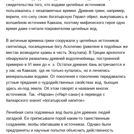
свидетельства того, что водами целебных источников
пользовались с незапамятных времен. Древние греки, например,
верили, что силу свою богатырскую Геракл обрел, выкупавшись в
волшебном источнике Кавказа, поэтому мифического героя одно
время даже считали покровителем целебных вод.
В античные времена греки сооружали у целебных источников
святилища, посвященные богу Асклепию (римляне в подобных же
местах возводили храмы в честь Эскулапа). В Греции археологи
обнаружили развалины древней водолечебницы, построенной
примерно в VI веке до н. э. Остатки древних бань встречаются и
у нас на Кавказе, где не только купались, но и лечились
минеральными водами. От поколения к поколению передавались
устные предания о чудодейственных свойствах вод, бьющих
здесь из-под земли. Об этом говорят и названия многих
источников. Так, «Нарзан» («Нарт-сана») в переводе с
балкарского значит «богатырский напиток».
Лечебная сила подземных вод была для древних людей
загадкой. Ее приписывали порой каким-то таинственным
созданиям, якобы обитавшим в источниках. Однако были
предприняты и научные попытки объяснить действенность