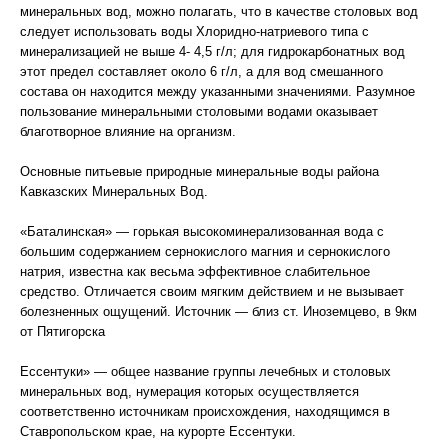
минеральных вод, можно полагать, что в качестве столовых вод
следует использовать воды Хлоридно-натриевого типа с
минерализацией не выше 4- 4,5 г/л; для гидрокарбонатных вод
этот предел составляет около 6 г/л, а для вод смешанного
состава он находится между указанными значениями. Разумное
пользование минеральными столовыми водами оказывает
благотворное влияние на организм.
Основные питьевые природные минеральные воды района
Кавказских Минеральных Вод.
«Баталинская» — горькая высокоминерализованная вода с
большим содержанием сернокислого магния и сернокислого
натрия, известна как весьма эффективное слабительное
средство. Отличается своим мягким действием и не вызывает
болезненных ощущений. Источник — близ ст. Иноземцево, в 9км
от Пятигорска
Ессентуки» — общее название группы лечебных и столовых
минеральных вод, нумерация которых осуществляется
соответственно источникам происхождения, находящимся в
Ставропольском крае, на курорте Ессентуки.