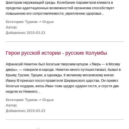
факторам окружающей среды. Колебание параметров климата в
пределах адаптационных возможностей организма способствует
повышению его сопротивляемости, укреплению здоровья...
Категория:
Туризм
->
Отдых
Автор:
Добавлено: 2015-03-23
Герои русской истории - русские Колумбы
Афанасий Никитин был богатым тверским купцом. «Тверь — в Москву
дверь», — говорили в народе. Никитин много путешествовал, бывал в
Крыму, Грузии, Турции, а однажды. К великому московскому князю
Ивану III приехал посол правителя Ширванского царства. Он привез
богатые подарки, князь Иван тоже щедро одарил гостя, и спустя две
недели из Нижнего...
Категория:
Туризм
->
Отдых
Автор:
Добавлено: 2015-03-23