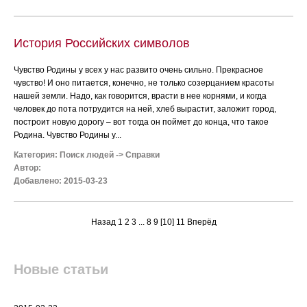
История Российских символов
Чувство Родины у всех у нас развито очень сильно. Прекрасное
чувство! И оно питается, конечно, не только созерцанием красоты
нашей земли. Надо, как говорится, врасти в нее корнями, и когда
человек до пота потрудится на ней, хлеб вырастит, заложит город,
построит новую дорогу – вот тогда он поймет до конца, что такое
Родина. Чувство Родины у...
Категория:
Поиск людей
->
Справки
Автор:
Добавлено: 2015-03-23
Назад
1
2
3
...
8
9
[10]
11
Вперёд
Новые статьи