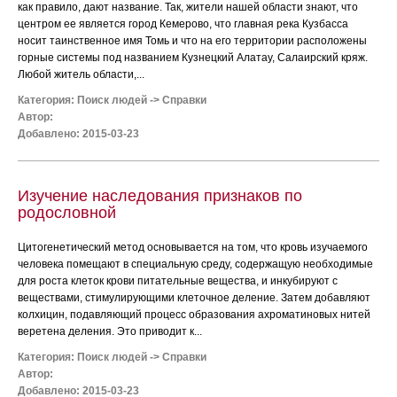
как правило, дают название. Так, жители нашей области знают, что
центром ее является город Кемерово, что главная река Кузбасса
носит таинственное имя Томь и что на его территории расположены
горные системы под названием Кузнецкий Алатау, Салаирский кряж.
Любой житель области,...
Категория:
Поиск людей
->
Справки
Автор:
Добавлено: 2015-03-23
Изучение наследования признаков по
родословной
Цитогенетический метод основывается на том, что кровь изучаемого
человека помещают в специальную среду, содержащую необходимые
для роста клеток крови питательные вещества, и инкубируют с
веществами, стимулирующими клеточное деление. Затем добавляют
колхицин, подавляющий процесс образования ахроматиновых нитей
веретена деления. Это приводит к...
Категория:
Поиск людей
->
Справки
Автор:
Добавлено: 2015-03-23