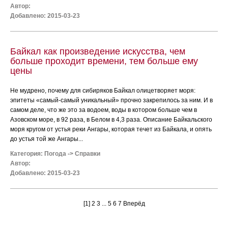
Автор:
Добавлено: 2015-03-23
Байкал как произведение искусства, чем
больше проходит времени, тем больше ему
цены
Не мудрено, почему для сибиряков Байкал олицетворяет моря:
эпитеты «самый-самый уникальный» прочно закрепилось за ним. И в
самом деле, что же это за водоем, воды в котором больше чем в
Азовском море, в 92 раза, в Белом в 4,3 раза. Описание Байкальского
моря кругом от устья реки Ангары, которая течет из Байкала, и опять
до устья той же Ангары...
Категория:
Погода
->
Справки
Автор:
Добавлено: 2015-03-23
[1]
2
3
...
5
6
7
Вперёд