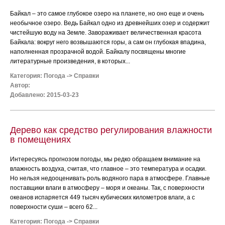
Байкал – это самое глубокое озеро на планете, но оно еще и очень
необычное озеро. Ведь Байкал одно из древнейших озер и содержит
чистейшую воду на Земле. Завораживает величественная красота
Байкала: вокруг него возвышаются горы, а сам он глубокая впадина,
наполненная прозрачной водой. Байкалу посвящены многие
литературные произведения, в которых...
Категория:
Погода
->
Справки
Автор:
Добавлено: 2015-03-23
Дерево как средство регулирования влажности
в помещениях
Интересуясь прогнозом погоды, мы редко обращаем внимание на
влажность воздуха, считая, что главное – это температура и осадки.
Но нельзя недооценивать роль водяного пара в атмосфере. Главные
поставщики влаги в атмосферу – моря и океаны. Так, с поверхности
океанов испаряется 449 тысяч кубических километров влаги, а с
поверхности суши – всего 62...
Категория:
Погода
->
Справки