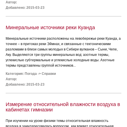
Автор:
Добавлено: 2015-03-23
Минеральные источники реки Куанда
Минеральные источники расположены на левобережье реки Куанда, а
точнее – в притоках реки Эймнах, и связанные с тектоническими
разломами в близи самых молодых в Сибири вулканов – Сыни, Чепе,
Аку. Выделяются три группы минеральных вод: азотные термы,
углекислые субтермальные и углекислые холодные воды. Азотные
термы представлены группой источников...
Категория:
Погода
->
Справки
Автор:
Добавлено: 2015-03-23
Измерение относительной влажности воздуха в
кабинетах гимназии
При изучении на уроке физики темы относительная влажность
воздуха я заинтересовалась вопросом , как влияет относительная