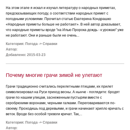
На этом этапе я искал и изучал литературу о народных приметах,
предсказывающих погоду, о соответствии народных примет с
погодными условиями. Прочитал статью Екатерина Кондрашко
«Народные приметы больше не работают». В ней автор доказывает,
что народные приметы вроде "на Илью Пророка дождь - к урожаю" уже
не работают. Они и раньше были не очень...
Категория:
Погода
->
Справки
Автор:
Добавлено: 2015-03-23
Почему многие грачи зимой не улетают
Грачи традиционно считались перелетными птицами, их прилет
символизировал на Руси приход весны. А нынче - поглядите: бродят
грачи по нашим улицам, заснеженным пустырям вместе с
серобрюхими воронами, черными галками. Переговариваются по-
своему. Проходишь под деревьями, и грачи начинают хрипло кричать с
веток. Вроде без особой тревоги кричат. Так,...
Категория:
Погода
->
Справки
Автор: