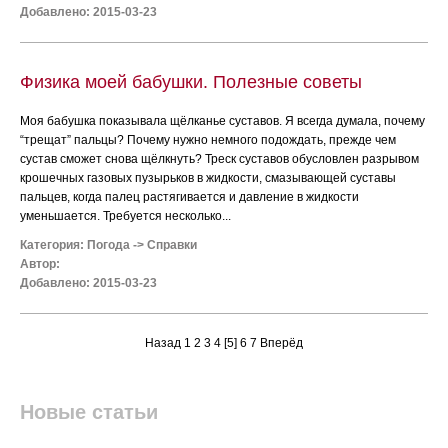
Добавлено: 2015-03-23
Физика моей бабушки. Полезные советы
Моя бабушка показывала щёлканье суставов. Я всегда думала, почему
“трещат” пальцы? Почему нужно немного подождать, прежде чем
сустав сможет снова щёлкнуть? Треск суставов обусловлен разрывом
крошечных газовых пузырьков в жидкости, смазывающей суставы
пальцев, когда палец растягивается и давление в жидкости
уменьшается. Требуется несколько...
Категория:
Погода
->
Справки
Автор:
Добавлено: 2015-03-23
Назад
1
2
3
4
[5]
6
7
Вперёд
Новые статьи