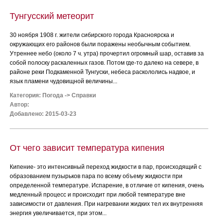
Тунгусский метеорит
30 ноября 1908 г. жители сибирского города Красноярска и
окружающих его районов были поражены необычным событием.
Утреннее небо (около 7 ч. утра) прочертил огромный шар, оставив за
собой полоску раскаленных газов. Потом где-то далеко на севере, в
районе реки Подкаменной Тунгуски, небеса раскололись надвое, и
язык пламени чудовищной величины...
Категория:
Погода
->
Справки
Автор:
Добавлено: 2015-03-23
От чего зависит температура кипения
Кипение- это интенсивный переход жидкости в пар, происходящий с
образованием пузырьков пара по всему объему жидкости при
определенной температуре. Испарение, в отличие от кипения, очень
медленный процесс и происходит при любой температуре вне
зависимости от давления. При нагревании жидких тел их внутренняя
энергия увеличивается, при этом...