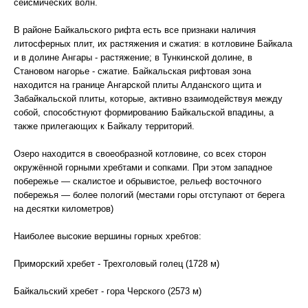
сейсмических волн.
В районе Байкальского рифта есть все признаки наличия
литосферных плит, их растяжения и сжатия: в котловине Байкала
и в долине Ангары - растяжение; в Тункинской долине, в
Становом нагорье - сжатие. Байкальская рифтовая зона
находится на границе Ангарской плиты Алданского щита и
Забайкальской плиты, которые, активно взаимодействуя между
собой, способстнуют формированию Байкальской впадины, а
также прилегающих к Байкалу территорий.
Озеро находится в своеобразной котловине, со всех сторон
окружённой горными хребтами и сопками. При этом западное
побережье — скалистое и обрывистое, рельеф восточного
побережья — более пологий (местами горы отступают от берега
на десятки километров)
Наиболее высокие вершины горных хребтов:
Приморский хребет - Трехголовый голец (1728 м)
Байкальский хребет - гора Черского (2573 м)