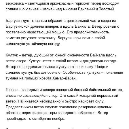
верховика – светящийся ярко-красный горизонт перед восходом
солнца и облачная «шапка» над мысами Бакланий и Толстый.
Баргузин дует главным образом в центральной части озера из
Баргузинской долины поперек и вдоль Байкала. Ветер ровный с
постепенно нарастающей мощью. Его продолжительность
заметно уступает верховику. Баргузин приносит с собой
солнечную устойчивую погоду.
Култук – ветер, дующий от южной оконечности Байкала вдоль
всего озера. Култук несет с собой шторм и дождливую погоду.
Ветер по продолжительности уступает верховику. Чаще и
сильнее култук бывает осенью. Особенность култука – появление
тумана на гольцах хребта Хамар-Дабан.
Горная – западные и северо-западный боковой байкальский ветер,
внезапно срывающийся с гор. Это самый коварный порывистый
ветер. Начинается неожиданно и быстро набирает силу.
Предвестником ветра служит появление разорвано-кучевых
облаков, перетекающих горы западного побережья. Ветер
преобладает с октября по ноябрь.