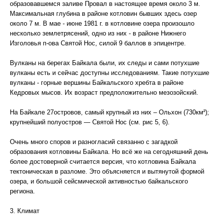
образовавшемся заливе Провал в настоящее время около 3 м.
Максимальная глубина в районе котловин бывших здесь озер
около 7 м. В мае - июне 1981 г. в котловине озера произошло
несколько землетрясений, одно из них - в районе Нижнего
Изголовья п-ова Святой Нос, силой 9 баллов в эпицентре.
Вулканы на берегах Байкала были, их следы и сами потухшие
вулканы есть и сейчас доступны исследованиям. Такие потухшие
вулканы - горные вершины Байкальского хребта в районе
Кедровых мысов. Их возраст предположительно мезозойский.
На Байкале 27островов, самый крупный из них – Ольхон (730км²);
крупнейший полуостров — Святой Нос (см. рис 5, 6).
Очень много споров и разногласий связанно с загадкой
образования котловины Байкала. Но всё же на сегодняшний день
более достоверной считается версия, что котловина Байкала
тектоническая в разломе. Это объясняется и вытянутой формой
озера, и большой сейсмической активностью байкальского
региона.
3. Климат