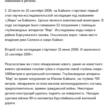
изменений в регионе.
С 20 июля по 10 сентября 2008г. на Байкале стартовал первый
этап научно-исследовательской экспедиции под названием
«„Миры“ на Байкале». Целью являлся комплексный мониторинг. В
ходе экспедиции было совершено 52 погружения с помощью
глубоководных аппаратов "Мир". Исследованы воды озера в
районе Баргузинского залива, Ольхонских ворот, также место
впадения реки Селенга в озеро Байкал.
Второй этап экспедиции стартовал 15 июня 2009г. И закончился
15 сентября 2009 г.
Результатами же стало обнаружение нового, ранее не известного
живого организма голубая губка и открытие новой глубины озера -
1680метров в центральной котловине. Глубоководные аппараты
"Мир" во время погружения на Южном Байкале, на глубине 700
метров, обнаружили остатки вагонов железнодорожного состава,
предположительно, времен гражданской войны. Некоторые
детали конструкций удалось поднять на поверхность. Находка
сделана вблизи 90-го километра Кругобайкальской железной
дороги.