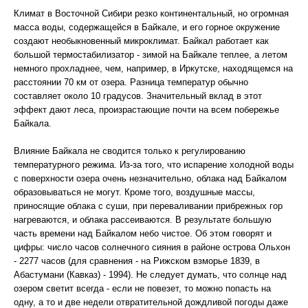
Климат в Восточной Сибири резко континентальный, но огромная
масса воды, содержащейся в Байкале, и его горное окружение
создают необыкновенный микроклимат. Байкал работает как
большой термостабилизатор - зимой на Байкале теплее, а летом
немного прохладнее, чем, например, в Иркутске, находящемся на
расстоянии 70 км от озера. Разница температур обычно
составляет около 10 градусов. Значительный вклад в этот
эффект дают леса, произрастающие почти на всем побережье
Байкала.
Влияние Байкала не сводится только к регулированию
температурного режима. Из-за того, что испарение холодной воды
с поверхности озера очень незначительно, облака над Байкалом
образовываться не могут. Кроме того, воздушные массы,
приносящие облака с суши, при переваливании прибрежных гор
нагреваются, и облака рассеиваются. В результате большую
часть времени над Байкалом небо чистое. Об этом говорят и
цифры: число часов солнечного сияния в районе острова Ольхон
- 2277 часов (для сравнения - на Рижском взморье 1839, в
Абастумани (Кавказ) - 1994). Не следует думать, что солнце над
озером светит всегда - если не повезет, то можно попасть на
одну, а то и две недели отвратительной дождливой погоды даже