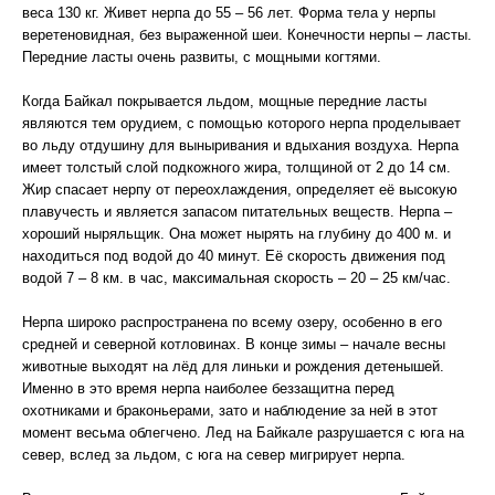
веса 130 кг. Живет нерпа до 55 – 56 лет. Форма тела у нерпы
веретеновидная, без выраженной шеи. Конечности нерпы – ласты.
Передние ласты очень развиты, с мощными когтями.
Когда Байкал покрывается льдом, мощные передние ласты
являются тем орудием, с помощью которого нерпа проделывает
во льду отдушину для выныривания и вдыхания воздуха. Нерпа
имеет толстый слой подкожного жира, толщиной от 2 до 14 см.
Жир спасает нерпу от переохлаждения, определяет её высокую
плавучесть и является запасом питательных веществ. Нерпа –
хороший ныряльщик. Она может нырять на глубину до 400 м. и
находиться под водой до 40 минут. Её скорость движения под
водой 7 – 8 км. в час, максимальная скорость – 20 – 25 км/час.
Нерпа широко распространена по всему озеру, особенно в его
средней и северной котловинах. В конце зимы – начале весны
животные выходят на лёд для линьки и рождения детенышей.
Именно в это время нерпа наиболее беззащитна перед
охотниками и браконьерами, зато и наблюдение за ней в этот
момент весьма облегчено. Лед на Байкале разрушается с юга на
север, вслед за льдом, с юга на север мигрирует нерпа.