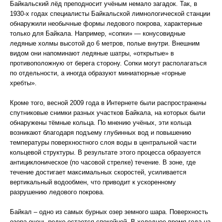
Байкальский лёд преподносит учёным немало загадок. Так, в
1930-х годах специалисты Байкальской лимнологической станции
обнаружили необычные формы ледового покрова, характерные
только для Байкала. Например, «сопки» — конусовидные
ледяные холмы высотой до 6 метров, полые внутри. Внешним
видом они напоминают ледяные шатры, «открытые» в
противоположную от берега сторону. Сопки могут располагаться
по отдельности, а иногда образуют миниатюрные «горные
хребты».
Кроме того, весной 2009 года в Интернете были распространены
спутниковые снимки разных участков Байкала, на которых были
обнаружены тёмные кольца. По мнению учёных, эти кольца
возникают благодаря подъему глубинных вод и повышению
температуры поверхностного слоя воды в центральной части
кольцевой структуры. В результате этого процесса образуется
антициклоническое (по часовой стрелке) течение. В зоне, где
течение достигает максимальных скоростей, усиливается
вертикальный водообмен, что приводит к ускоренному
разрушению ледового покрова.
Байкал – одно из самых бурных озер земного шара. Поверхность
озера очень редко остается спокойной. В холодное время года на