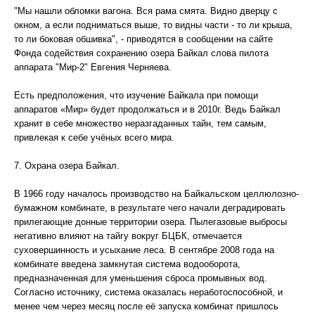
"Мы нашли обломки вагона. Вся рама смята. Видно дверцу с
окном, а если подниматься выше, то видны части - то ли крыша,
то ли боковая обшивка", - приводятся в сообщении на сайте
Фонда содействия сохранению озера Байкал слова пилота
аппарата "Мир-2" Евгения Черняева.
Есть предположения, что изучение Байкала при помощи
аппаратов «Мир» будет продолжаться и в 2010г. Ведь Байкал
хранит в себе множество неразгаданных тайн, тем самым,
привлекая к себе учёных всего мира.
7. Охрана озера Байкал.
В 1966 году началось производство на Байкальском целлюлозно-
бумажном комбинате, в результате чего начали деградировать
прилегающие донные территории озера. Пылегазовые выбросы
негативно влияют на тайгу вокруг БЦБК, отмечается
суховершинность и усыхание леса. В сентябре 2008 года на
комбинате введена замкнутая система водооборота,
предназначенная для уменьшения сброса промывных вод.
Согласно источнику, система оказалась неработоспособной, и
менее чем через месяц после её запуска комбинат пришлось