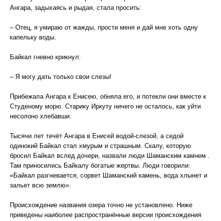
Ангара, задыхаясь и рыдая, стала просить:
– Отец, я умираю от жажды, прости меня и дай мне хоть одну
капельку воды.
Байкал гневно крикнул:
– Я могу дать только свои слезы!
Прибежала Ангара к Енисею, обняла его, и потекли они вместе к
Студеному морю. Старику Иркуту ничего не осталось, как уйти
несолоно хлебавши.
Тысячи лет течёт Ангара в Енисей водой-слезой, а седой
одинокий Байкал стал хмурым и страшным. Скалу, которую
бросил Байкал вслед дочери, назвали люди Шаманским камнем .
Там приносились Байкалу богатые жертвы. Люди говорили:
«Байкал разгневается, сорвет Шаманский камень, вода хлынет и
зальет всю землю».
Происхождение названия озера точно не установлено. Ниже
приведены наиболее распространённые версии происхождения