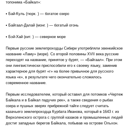
топонима «Байкал»:
• Бай-Куль (тюрк. ) — богатое озеро
• Байгаал-Далай (монг. ) — богатый огонь
• Бэй-Хай (кит. ) — северное море
Первые русские землепроходцы Сибири употребляли эвенкийское
название «Ламу» (море). Со второй половины XVII века русские
переходят на название, принятое у бурят, — «Байгаал». При этом
они лингвистически приспособили его к своему языку, заменив
характерное для бурят «г» на более привычное для русского
языка «к», в результате чего окончательно сложилось
современное название.
Первым исследователем, который оставил для потомков «Чертеж
Байкала и в Байкал падучих рек», а также сведения о рыбах
озера и пушных зверях прибрежной тайги следует считать
казачьего землепроходца Курбата Иванова, который в 1643 г. из
Верхоленского острога с группой казаков и промышленных людей
достиг западных берегов Байкала, побывав на острове Ольхон.