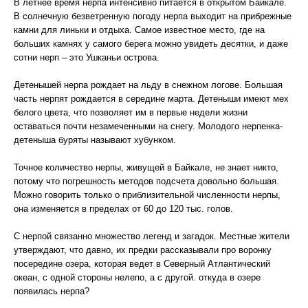
В летнее время нерпа интенсивно питается в открытом Байкале.
В солнечную безветренную погоду нерпа выходит на прибрежные
камни для линьки и отдыха. Самое известное место, где на
больших камнях у самого берега можно увидеть десятки, и даже
сотни нерп – это Ушканьи острова.
Детенышей нерпа рождает на льду в снежном логове. Большая
часть нерпят рождается в середине марта. Детеныши имеют мех
белого цвета, что позволяет им в первые недели жизни
оставаться почти незамеченными на снегу. Молодого нерпенка-
детеныша буряты называют хубунком.
Точное количество нерпы, живущей в Байкале, не знает никто,
потому что погрешность методов подсчета довольно большая.
Можно говорить только о приблизительной численности нерпы,
она изменяется в пределах от 60 до 120 тыс. голов.
С нерпой связанно множество легенд и загадок. Местные жители
утверждают, что давно, их предки рассказывали про воронку
посередине озера, которая ведет в Северный Атлантический
океан, с одной стороны нелепо, а с другой. откуда в озере
появилась нерпа?