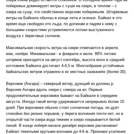
побережье доминируют ветры с суши на озеро, в теплом – с
озера на сушу, что свойственно морским побережьям. Штормовые
ветры на Байкале обычны в конце лета и осенью. Байкал в это
время еще свободен ото льда, по долинам и падям к нему с
большими скоростями устремляются потоки выстуженного
воздуха с береговых склонов.
Максимальная скорость ветра на озере отмечается в апреле,
мае, ноябре. Минимальная - в феврале и июле. 80% летних
штормов приходится на август-сентябрь, высота волн в средней
котловине Байкала достигает 4-4,5 м. Многообразие устойчивых
байкальских ветров отражено в их местных названиях (более 30).
Верховик (Ангара) – северный ветер, дующий из долины р.
Верхняя Ангара вдоль озера с севера на юг. Первые
продолжительные верховики бывают на Байкале в середине
августа. Иногда такой ветер удерживается непрерывно более 10
дней. При верховике обычно стоит солнечная погода, он дует
спокойно без резких порывов, у берега волнения почти нет, но в
открытой части озера вода темнее и озеро покрывается белой
пеной. В конце нобяря-начале декабря верховик раскачивает
Байкал тяжелыми крутыми волнами до 4-6 м. Признаки усиления