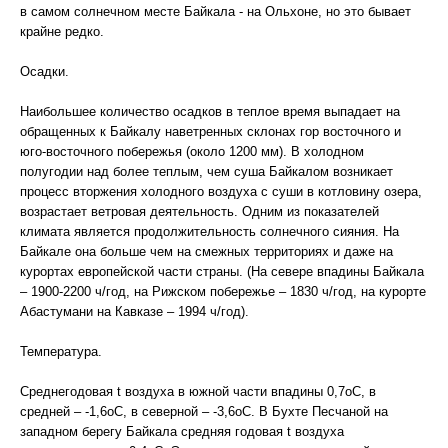
в самом солнечном месте Байкала - на Ольхоне, но это бывает
крайне редко.
Осадки.
Наибольшее количество осадков в теплое время выпадает на
обращенных к Байкалу наветренных склонах гор восточного и
юго-восточного побережья (около 1200 мм). В холодном
полугодии над более теплым, чем суша Байкалом возникает
процесс вторжения холодного воздуха с суши в котловину озера,
возрастает ветровая деятельность. Одним из показателей
климата является продолжительность солнечного сияния. На
Байкале она больше чем на смежных территориях и даже на
курортах европейской части страны. (На севере впадины Байкала
– 1900-2200 ч/год, на Рижском побережье – 1830 ч/год, на курорте
Абастумани на Кавказе – 1994 ч/год).
Температура.
Среднегодовая t воздуха в южной части впадины 0,7оС, в
средней – -1,6оС, в северной – -3,6оС. В Бухте Песчаной на
западном берегу Байкала средняя годовая t воздуха