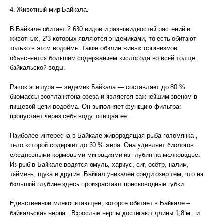
4. Животный мир Байкала.
В Байкале обитает 2 630 видов и разновидностей растений и
животных, 2/3 которых являются эндемиками, то есть обитают
только в этом водоёме. Такое обилие живых организмов
объясняется большим содержанием кислорода во всей толще
байкальской воды.
Рачок эпишура — эндемик Байкала — составляет до 80 %
биомассы зоопланктона озера и является важнейшим звеном в
пищевой цепи водоёма. Он выполняет функцию фильтра:
пропускает через себя воду, очищая её.
Наиболее интересна в Байкале живородящая рыба голомянка ,
тело которой содержит до 30 % жира. Она удивляет биологов
ежедневными кормовыми миграциями из глубин на мелководье.
Из рыб в Байкале водятся омуль, хариус, сиг, осётр, налим,
таймень, щука и другие. Байкал уникален среди озёр тем, что на
большой глубине здесь произрастают пресноводные губки.
Единственное млекопитающее, которое обитает в Байкале –
байкальская нерпа . Взрослые нерпы достигают длины 1,8 м. и