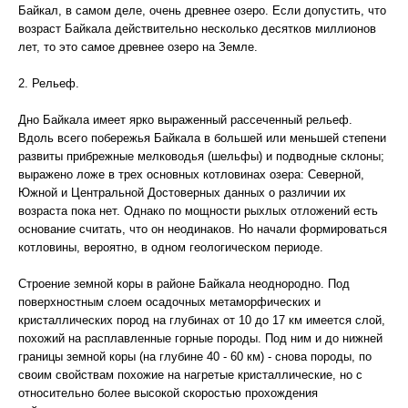
Байкал, в самом деле, очень древнее озеро. Если допустить, что
возраст Байкала действительно несколько десятков миллионов
лет, то это самое древнее озеро на Земле.
2. Рельеф.
Дно Байкала имеет ярко выраженный рассеченный рельеф.
Вдоль всего побережья Байкала в большей или меньшей степени
развиты прибрежные мелководья (шельфы) и подводные склоны;
выражено ложе в трех основных котловинах озера: Северной,
Южной и Центральной Достоверных данных о различии их
возраста пока нет. Однако по мощности рыхлых отложений есть
основание считать, что он неодинаков. Но начали формироваться
котловины, вероятно, в одном геологическом периоде.
Строение земной коры в районе Байкала неоднородно. Под
поверхностным слоем осадочных метаморфических и
кристаллических пород на глубинах от 10 до 17 км имеется слой,
похожий на расплавленные горные породы. Под ним и до нижней
границы земной коры (на глубине 40 - 60 км) - снова породы, по
своим свойствам похожие на нагретые кристаллические, но с
относительно более высокой скоростью прохождения