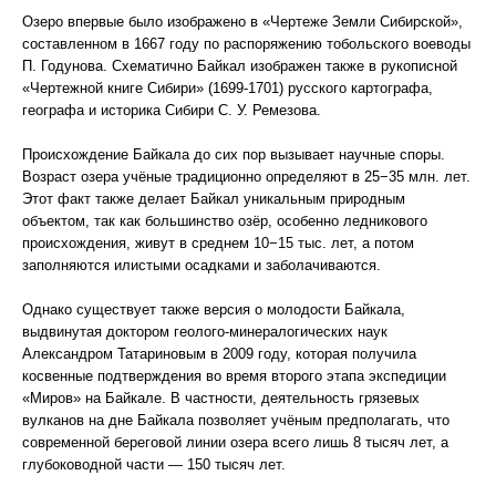
Озеро впервые было изображено в «Чертеже Земли Сибирской»,
составленном в 1667 году по распоряжению тобольского воеводы
П. Годунова. Схематично Байкал изображен также в рукописной
«Чертежной книге Сибири» (1699-1701) русского картографа,
географа и историка Сибири С. У. Ремезова.
Происхождение Байкала до сих пор вызывает научные споры.
Возраст озера учёные традиционно определяют в 25−35 млн. лет.
Этот факт также делает Байкал уникальным природным
объектом, так как большинство озёр, особенно ледникового
происхождения, живут в среднем 10−15 тыс. лет, а потом
заполняются илистыми осадками и заболачиваются.
Однако существует также версия о молодости Байкала,
выдвинутая доктором геолого-минералогических наук
Александром Татариновым в 2009 году, которая получила
косвенные подтверждения во время второго этапа экспедиции
«Миров» на Байкале. В частности, деятельность грязевых
вулканов на дне Байкала позволяет учёным предполагать, что
современной береговой линии озера всего лишь 8 тысяч лет, а
глубоководной части — 150 тысяч лет.