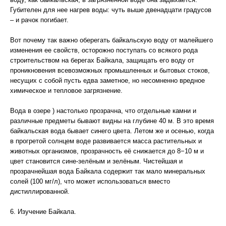
Губителен для нее нагрев воды: чуть выше двенадцати градусов
– и рачок погибает.
Вот почему так важно оберегать байкальскую воду от малейшего
изменения ее свойств, осторожно поступать со всякого рода
строительством на берегах Байкала, защищать его воду от
проникновения всевозможных промышленных и бытовых стоков,
несущих с собой пусть едва заметное, но несомненно вредное
химическое и тепловое загрязнение.
Вода в озере ) настолько прозрачна, что отдельные камни и
различные предметы бывают видны на глубине 40 м. В это время
байкальская вода бывает синего цвета. Летом же и осенью, когда
в прогретой солнцем воде развивается масса растительных и
животных организмов, прозрачность её снижается до 8−10 м и
цвет становится сине-зелёным и зелёным. Чистейшая и
прозрачнейшая вода Байкала содержит так мало минеральных
солей (100 мг/л), что может использоваться вместо
дистиллированной.
6. Изучение Байкала.