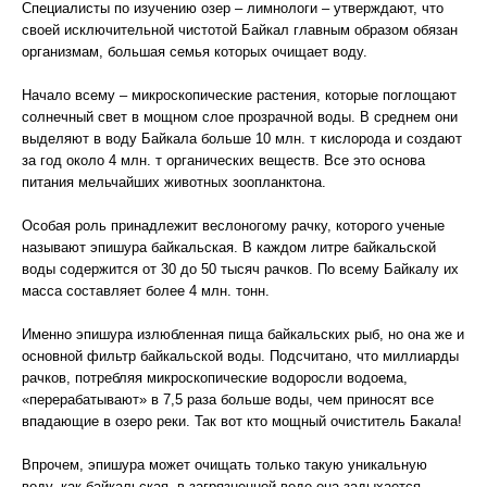
Специалисты по изучению озер – лимнологи – утверждают, что
своей исключительной чистотой Байкал главным образом обязан
организмам, большая семья которых очищает воду.
Начало всему – микроскопические растения, которые поглощают
солнечный свет в мощном слое прозрачной воды. В среднем они
выделяют в воду Байкала больше 10 млн. т кислорода и создают
за год около 4 млн. т органических веществ. Все это основа
питания мельчайших животных зоопланктона.
Особая роль принадлежит веслоногому рачку, которого ученые
называют эпишура байкальская. В каждом литре байкальской
воды содержится от 30 до 50 тысяч рачков. По всему Байкалу их
масса составляет более 4 млн. тонн.
Именно эпишура излюбленная пища байкальских рыб, но она же и
основной фильтр байкальской воды. Подсчитано, что миллиарды
рачков, потребляя микроскопические водоросли водоема,
«перерабатывают» в 7,5 раза больше воды, чем приносят все
впадающие в озеро реки. Так вот кто мощный очиститель Бакала!
Впрочем, эпишура может очищать только такую уникальную
воду, как байкальская, в загрязненной воде она задыхается.