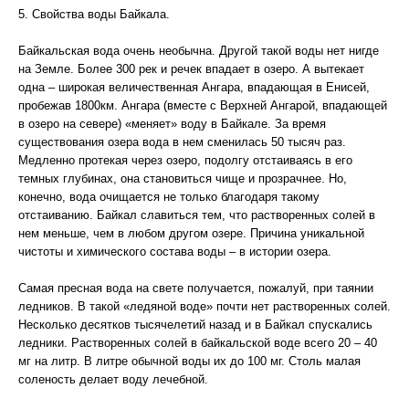
5. Свойства воды Байкала.
Байкальская вода очень необычна. Другой такой воды нет нигде
на Земле. Более 300 рек и речек впадает в озеро. А вытекает
одна – широкая величественная Ангара, впадающая в Енисей,
пробежав 1800км. Ангара (вместе с Верхней Ангарой, впадающей
в озеро на севере) «меняет» воду в Байкале. За время
существования озера вода в нем сменилась 50 тысяч раз.
Медленно протекая через озеро, подолгу отстаиваясь в его
темных глубинах, она становиться чище и прозрачнее. Но,
конечно, вода очищается не только благодаря такому
отстаиванию. Байкал славиться тем, что растворенных солей в
нем меньше, чем в любом другом озере. Причина уникальной
чистоты и химического состава воды – в истории озера.
Самая пресная вода на свете получается, пожалуй, при таянии
ледников. В такой «ледяной воде» почти нет растворенных солей.
Несколько десятков тысячелетий назад и в Байкал спускались
ледники. Растворенных солей в байкальской воде всего 20 – 40
мг на литр. В литре обычной воды их до 100 мг. Столь малая
соленость делает воду лечебной.