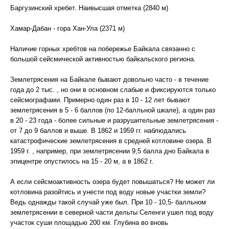
Баргузинский хребет. Наивысшая отметка (2840 м)
Хамар-Дабан - гора Хан-Ула (2371 м)
Наличие горных хребтов на побережье Байкала связанно с
большой сейсмической активностью байкальского региона.
Землетрясения на Байкале бывают довольно часто - в течение
года до 2 тыс. , но они в основном слабые и фиксируются только
сейсмографами. Примерно один раз в 10 - 12 лет бывают
землетрясения в 5 - 6 баллов (по 12-балльной шкале), а один раз
в 20 - 23 года - более сильные и разрушительные землетрясения -
от 7 до 9 баллов и выше. В 1862 и 1959 гг. наблюдались
катастрофические землетрясения в средней котловине озера. В
1959 г. , например, при землетрясении 9,5 балла дно Байкала в
эпицентре опустилось на 15 - 20 м, а в 1862 г.
А если сейсмоактивность озера будет повышаться? Не может ли
котловина разойтись и унести под воду новые участки земли?
Ведь однажды такой случай уже был. При 10 - 10,5- балльном
землетрясении в северной части дельты Селенги ушел под воду
участок суши площадью 200 км. Глубина во вновь