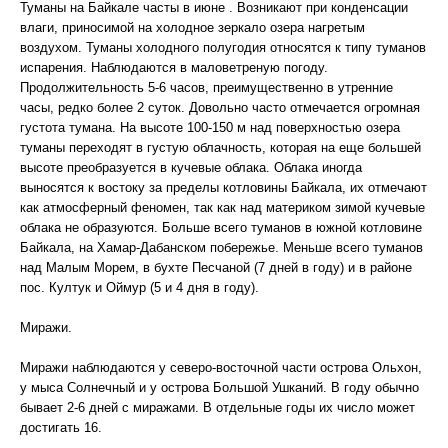
Туманы на Байкале часты в июне . Возникают при конденсации
влаги, приносимой на холодное зеркало озера нагретым
воздухом. Туманы холодного полугодия относятся к типу туманов
испарения. Наблюдаются в маловетреную погоду.
Продолжительность 5-6 часов, преимущественно в утренние
часы, редко более 2 суток. Довольно часто отмечается огромная
густота тумана. На высоте 100-150 м над поверхностью озера
туманы переходят в густую облачность, которая на еще большей
высоте преобразуется в кучевые облака. Облака иногда
выносятся к востоку за пределы котловины Байкала, их отмечают
как атмосферный феномен, так как над материком зимой кучевые
облака не образуются. Больше всего туманов в южной котловине
Байкала, на Хамар-Дабанском побережье. Меньше всего туманов
над Малым Морем, в бухте Песчаной (7 дней в году) и в районе
пос. Култук и Оймур (5 и 4 дня в году).
Миражи.
Миражи наблюдаются у северо-восточной части острова Ольхон,
у мыса Солнечный и у острова Большой Ушканий. В году обычно
бывает 2-6 дней с миражами. В отдельные годы их число может
достигать 16.