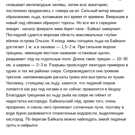
сковывает мелководные заливы, затем всю акваторию,
постепенно продвигаясь с севера на юг. Сильный ветер мешает
образованию льда, взламывая его время от времени. Вмерзшие в
новый лед обломки образуют торосы. Но все же к середине
января - началу февраля зима берет свое - Байкал замерзает.
Последней сдается морозам область максимальных глубин
вблизи острова Ольхон. К концу зимы толщина льда на Байкале
достигает 1 м, а в заливах — 1,5−2 м. При сильном морозе
трещины, имеющие местное название «становые щели»,
разрывают лёд на отдельные поля. Длина таких трещин — 10−30
км, а ширина — 2−3 м. Разрывы происходят ежегодно примерно в
одних и тех же районах озера. Сопровождаются они громким
треском, напоминающим раскаты грома или выстрелы из пушек.
Человеку, стоящему на льду, кажется, что ледяной покров
лопается как раз под ногами и он сейчас провалится в бездну.
Благодаря трещинам во льду рыба на озере не гибнет от
недостатка кислорода. Байкальский лёд, кроме того, очень
прозрачен, и сквозь него проникают солнечные лучи, поэтому в
воде бурно развиваются планктонные водоросли, выделяющие
кислород. По берегам Байкала можно наблюдать зимой ледяные
гроты и набрызги.