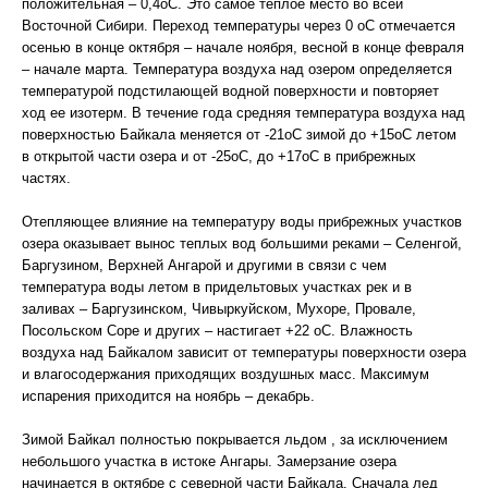
положительная – 0,4оС. Это самое теплое место во всей
Восточной Сибири. Переход температуры через 0 оС отмечается
осенью в конце октября – начале ноября, весной в конце февраля
– начале марта. Температура воздуха над озером определяется
температурой подстилающей водной поверхности и повторяет
ход ее изотерм. В течение года средняя температура воздуха над
поверхностью Байкала меняется от -21оС зимой до +15оС летом
в открытой части озера и от -25оС, до +17оС в прибрежных
частях.
Отепляющее влияние на температуру воды прибрежных участков
озера оказывает вынос теплых вод большими реками – Селенгой,
Баргузином, Верхней Ангарой и другими в связи с чем
температура воды летом в придельтовых участках рек и в
заливах – Баргузинском, Чивыркуйском, Мухоре, Провале,
Посольском Соре и других – настигает +22 оС. Влажность
воздуха над Байкалом зависит от температуры поверхности озера
и влагосодержания приходящих воздушных масс. Максимум
испарения приходится на ноябрь – декабрь.
Зимой Байкал полностью покрывается льдом , за исключением
небольшого участка в истоке Ангары. Замерзание озера
начинается в октябре с северной части Байкала. Сначала лед