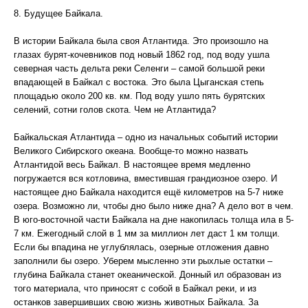
8. Будущее Байкала.
В истории Байкала была своя Атлантида. Это произошло на
глазах бурят-кочевников под новый 1862 год, под воду ушла
северная часть дельта реки Селенги – самой большой реки
впадающей в Байкал с востока. Это была Цыганская степь
площадью около 200 кв. км. Под воду ушло пять бурятских
селений, сотни голов скота. Чем не Атлантида?
Байкальская Атлантида – одно из начальных событий истории
Великого Сибирского океана. Вообще-то можно назвать
Атлантидой весь Байкал. В настоящее время медленно
погружается вся котловина, вместившая грандиозное озеро. И
настоящее дно Байкала находится ещё километров на 5-7 ниже
озера. Возможно ли, чтобы дно было ниже дна? А дело вот в чем.
В юго-восточной части Байкала на дне накопилась толща ила в 5-
7 км. Ежегодный слой в 1 мм за миллион лет даст 1 км толщи.
Если бы впадина не углублялась, озерные отложения давно
заполнили бы озеро. Уберем мысленно эти рыхлые остатки –
глубина Байкала станет океанической. Донный ил образован из
того материала, что приносят с собой в Байкал реки, и из
останков завершивших свою жизнь животных Байкала. За