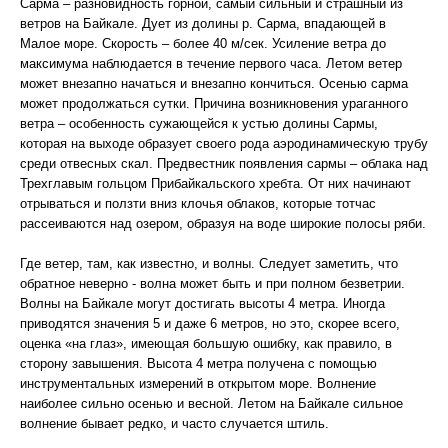
Сарма – разновидность горной, самый сильный и страшный из
ветров на Байкале. Дует из долины р. Сарма, впадающей в
Малое море. Скорость – более 40 м/сек. Усиление ветра до
максимума наблюдается в течение первого часа. Летом ветер
может внезапно начаться и внезапно кончиться. Осенью сарма
может продолжаться сутки. Причина возникновения ураганного
ветра – особенность сужающейся к устью долины Сармы,
которая на выходе образует своего рода аэродинамическую трубу
среди отвесных скал. Предвестник появления сармы – облака над
Трехглавым гольцом Прибайкальского хребта. От них начинают
отрываться и ползти вниз клочья облаков, которые тотчас
рассеиваются над озером, образуя на воде широкие полосы ряби.
Где ветер, там, как известно, и волны. Следует заметить, что
обратное неверно - волна может быть и при полном безветрии.
Волны на Байкале могут достигать высоты 4 метра. Иногда
приводятся значения 5 и даже 6 метров, но это, скорее всего,
оценка «на глаз», имеющая большую ошибку, как правило, в
сторону завышения. Высота 4 метра получена с помощью
инструментальных измерений в открытом море. Волнение
наиболее сильно осенью и весной. Летом на Байкале сильное
волнение бывает редко, и часто случается штиль.