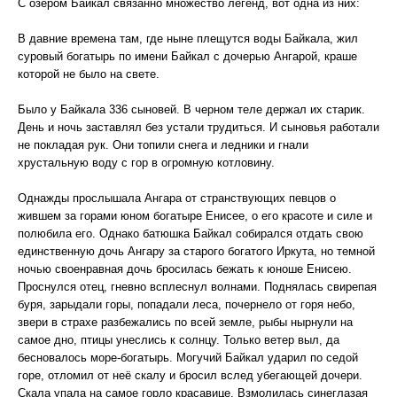
С озером Байкал связанно множество легенд, вот одна из них:
В давние времена там, где ныне плещутся воды Байкала, жил
суровый богатырь по имени Байкал с дочерью Ангарой, краше
которой не было на свете.
Было у Байкала 336 сыновей. В черном теле держал их старик.
День и ночь заставлял без устали трудиться. И сыновья работали
не покладая рук. Они топили снега и ледники и гнали
хрустальную воду с гор в огромную котловину.
Однажды прослышала Ангара от странствующих певцов о
жившем за горами юном богатыре Енисее, о его красоте и силе и
полюбила его. Однако батюшка Байкал собирался отдать свою
единственную дочь Ангару за старого богатого Иркута, но темной
ночью своенравная дочь бросилась бежать к юноше Енисею.
Проснулся отец, гневно всплеснул волнами. Поднялась свирепая
буря, зарыдали горы, попадали леса, почернело от горя небо,
звери в страхе разбежались по всей земле, рыбы нырнули на
самое дно, птицы унеслись к солнцу. Только ветер выл, да
бесновалось море-богатырь. Могучий Байкал ударил по седой
горе, отломил от неё скалу и бросил вслед убегающей дочери.
Скала упала на самое горло красавице. Взмолилась синеглазая