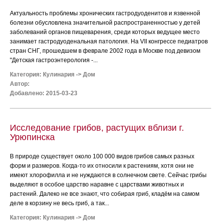
Актуальность проблемы хронических гастродуоденитов и язвенной
болезни обусловлена значительной распространенностью у детей
заболеваний органов пищеварения, среди которых ведущее место
занимает гастродуоденальная патология. На VII конгрессе педиатров
стран СНГ, прошедшем в феврале 2002 года в Москве под девизом
"Детская гастроэнтерология -...
Категория:
Кулинария
->
Дом
Автор:
Добавлено: 2015-03-23
Исследование грибов, растущих вблизи г.
Урюпинска
В природе существует около 100 000 видов грибов самых разных
форм и размеров. Когда-то их относили к растениям, хотя они не
имеют хлорофилла и не нуждаются в солнечном свете. Сейчас грибы
выделяют в особое царство наравне с царствами животных и
растений. Далеко не все знают, что собирая гриб, кладём на самом
деле в корзину не весь гриб, а так...
Категория:
Кулинария
->
Дом