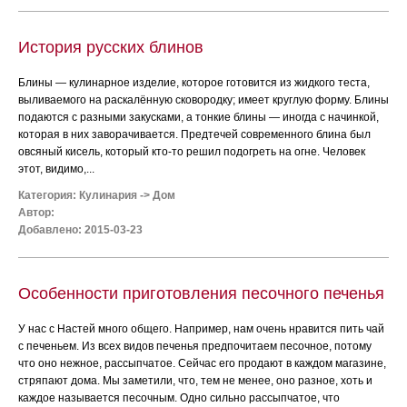
История русских блинов
Блины — кулинарное изделие, которое готовится из жидкого теста,
выливаемого на раскалённую сковородку; имеет круглую форму. Блины
подаются с разными закусками, а тонкие блины — иногда с начинкой,
которая в них заворачивается. Предтечей современного блина был
овсяный кисель, который кто-то решил подогреть на огне. Человек
этот, видимо,...
Категория:
Кулинария
->
Дом
Автор:
Добавлено: 2015-03-23
Особенности приготовления песочного печенья
У нас с Настей много общего. Например, нам очень нравится пить чай
с печеньем. Из всех видов печенья предпочитаем песочное, потому
что оно нежное, рассыпчатое. Сейчас его продают в каждом магазине,
стряпают дома. Мы заметили, что, тем не менее, оно разное, хоть и
каждое называется песочным. Одно сильно рассыпчатое, что