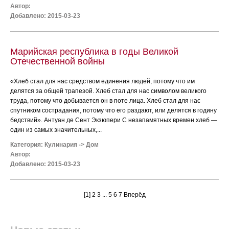
Автор:
Добавлено: 2015-03-23
Марийская республика в годы Великой
Отечественной войны
«Хлеб стал для нас средством единения людей, потому что им
делятся за общей трапезой. Хлеб стал для нас символом великого
труда, потому что добывается он в поте лица. Хлеб стал для нас
спутником сострадания, потому что его раздают, или делятся в годину
бедствий». Антуан де Сент Экзюпери С незапамятных времен хлеб —
один из самых значительных,...
Категория:
Кулинария
->
Дом
Автор:
Добавлено: 2015-03-23
[1]
2
3
...
5
6
7
Вперёд