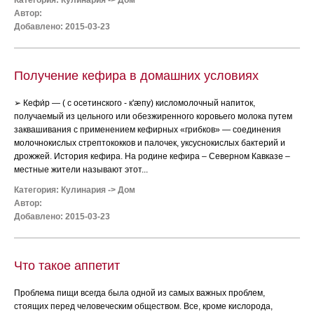
Категория:
Кулинария
->
Дом
Автор:
Добавлено: 2015-03-23
Получение кефира в домашних условиях
➢ Кефи́р — ( с осетинского - к'æпу) кисломолочный напиток,
получаемый из цельного или обезжиренного коровьего молока путем
заквашивания с применением кефирных «грибков» — соединения
молочнокислых стрептококков и палочек, уксуснокислых бактерий и
дрожжей. История кефира. На родине кефира – Северном Кавказе –
местные жители называют этот...
Категория:
Кулинария
->
Дом
Автор:
Добавлено: 2015-03-23
Что такое аппетит
Проблема пищи всегда была одной из самых важных проблем,
стоящих перед человеческим обществом. Все, кроме кислорода,