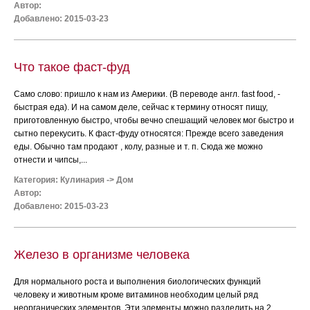
Автор:
Добавлено: 2015-03-23
Что такое фаст-фуд
Само слово: пришло к нам из Америки. (В переводе англ. fast food, -
быстрая еда). И на самом деле, сейчас к термину относят пищу,
приготовленную быстро, чтобы вечно спешащий человек мог быстро и
сытно перекусить. К фаст-фуду относятся: Прежде всего заведения
еды. Обычно там продают , колу, разные и т. п. Сюда же можно
отнести и чипсы,...
Категория:
Кулинария
->
Дом
Автор:
Добавлено: 2015-03-23
Железо в организме человека
Для нормального роста и выполнения биологических функций
человеку и животным кроме витаминов необходим целый ряд
неорганических элементов. Эти элементы можно разделить на 2