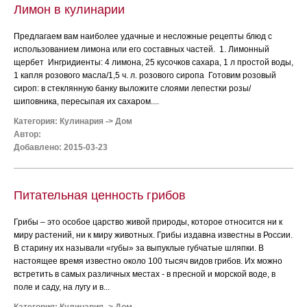
Лимон в кулинарии
Предлагаем вам наиболее удачные и несложные рецепты блюд с
использованием лимона или его составных частей. 1. Лимонный
щербет Ингридиенты: 4 лимона, 25 кусочков сахара, 1 л простой воды,
1 капля розового масла/1,5 ч. л. розового сиропа Готовим розовый
сироп: в стеклянную банку выложите слоями лепестки розы/
шиповника, пересыпая их сахаром....
Категория:
Кулинария
->
Дом
Автор:
Добавлено: 2015-03-23
Питательная ценность грибов
Грибы – это особое царство живой природы, которое относится ни к
миру растений, ни к миру животных. Грибы издавна известны в России.
В старину их называли «губы» за выпуклые губчатые шляпки. В
настоящее время известно около 100 тысяч видов грибов. Их можно
встретить в самых различных местах - в пресной и морской воде, в
поле и саду, на лугу и в...