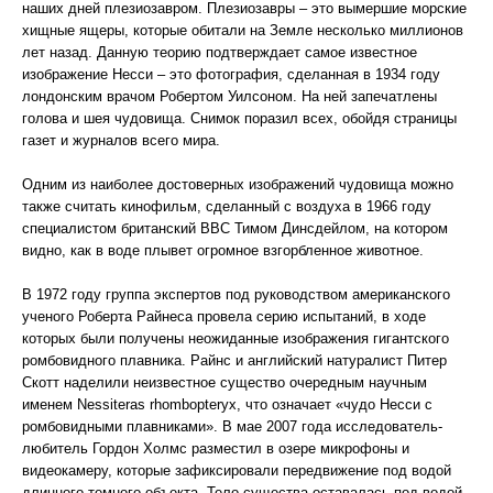
наших дней плезиозавром. Плезиозавры – это вымершие морские
хищные ящеры, которые обитали на Земле несколько миллионов
лет назад. Данную теорию подтверждает самое известное
изображение Несси – это фотография, сделанная в 1934 году
лондонским врачом Робертом Уилсоном. На ней запечатлены
голова и шея чудовища. Снимок поразил всех, обойдя страницы
газет и журналов всего мира.
Одним из наиболее достоверных изображений чудовища можно
также считать кинофильм, сделанный с воздуха в 1966 году
специалистом британский ВВС Тимом Динсдейлом, на котором
видно, как в воде плывет огромное взгорбленное животное.
В 1972 году группа экспертов под руководством американского
ученого Роберта Райнеса провела серию испытаний, в ходе
которых были получены неожиданные изображения гигантского
ромбовидного плавника. Райнс и английский натуралист Питер
Скотт наделили неизвестное существо очередным научным
именем Nessiteras rhombopteryx, что означает «чудо Несси с
ромбовидными плавниками». В мае 2007 года исследователь-
любитель Гордон Холмс разместил в озере микрофоны и
видеокамеру, которые зафиксировали передвижение под водой
длинного темного объекта. Тело существа оставалась под водой,