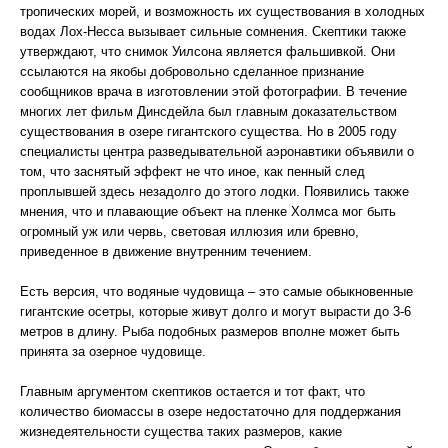
тропических морей, и возможность их существования в холодных
водах Лох-Несса вызывает сильные сомнения. Скептики также
утверждают, что снимок Уилсона является фальшивкой. Они
ссылаются на якобы добровольно сделанное признание
сообщников врача в изготовлении этой фотографии. В течение
многих лет фильм Динсдейла был главным доказательством
существования в озере гигантского существа. Но в 2005 году
специалисты центра разведывательной аэронавтики объявили о
том, что заснятый эффект не что иное, как пенный след
проплывшей здесь незадолго до этого лодки. Появились также
мнения, что и плавающие объект на пленке Холмса мог быть
огромный уж или червь, световая иллюзия или бревно,
приведенное в движение внутренним течением.
Есть версия, что водяные чудовища – это самые обыкновенные
гигантские осетры, которые живут долго и могут вырасти до 3-6
метров в длину. Рыба подобных размеров вполне может быть
принята за озерное чудовище.
Главным аргументом скептиков остается и тот факт, что
количество биомассы в озере недостаточно для поддержания
жизнедеятельности существа таких размеров, какие