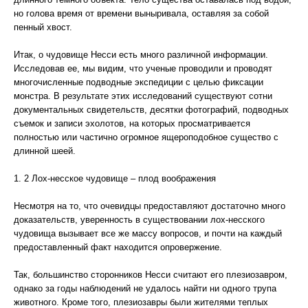
но голова время от времени выныривала, оставляя за собой
пенный хвост.
Итак, о чудовище Несси есть много различной информации.
Исследовав ее, мы видим, что ученые проводили и проводят
многочисленные подводные экспедиции с целью фиксации
монстра. В результате этих исследований существуют сотни
документальных свидетельств, десятки фотографий, подводных
съемок и записи эхолотов, на которых просматривается
полностью или частично огромное ящероподобное существо с
длинной шеей.
1. 2 Лох-несское чудовище – плод воображения
Несмотря на то, что очевидцы предоставляют достаточно много
доказательств, уверенность в существовании лох-несского
чудовища вызывает все же массу вопросов, и почти на каждый
предоставленный факт находится опровержение.
Так, большинство сторонников Несси считают его плезиозавром,
однако за годы наблюдений не удалось найти ни одного трупа
животного. Кроме того, плезиозавры были жителями теплых