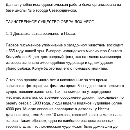
Данная учебно-исследовательская работа была организована на
базе школы № 6 города Северодвинска.
ТАИНСТВЕННОЕ СУЩЕСТВО ОЗЕРА ЛОХ-НЕСС
1. 1 Доказательства реальности Несси.
Первое письменное упоминание о загадочном животном восходит
к 565 году нашей эры. Биограф ирландского миссионера Святого
Колумба сообщает достоверный факт, как на глазах миссионера
из озера выползло змееподобное чудовище и одним ударом
убило рыбака. Колумба отогнал его с помощью молитвы.
С тех пор прошло много лет и накопленные за это время
зарисовки, фотографии, фильмы вроде бы подкрепляют версию о
существовании животного. Так, например, по утверждению
местных жителей, со времени сооружения дороги, проходящей по
берегу озера с 1933 года, люди видели водяное чудовище более
4000 раз. Многие описания совпадают в деталях: у Несси
длинная шея, тело более 10 метров, короткий хвост и маленькая
голова. Таким образом, одна из наиболее распространенных
теорий гласит, что лох-несское чудо может быть дожившим до