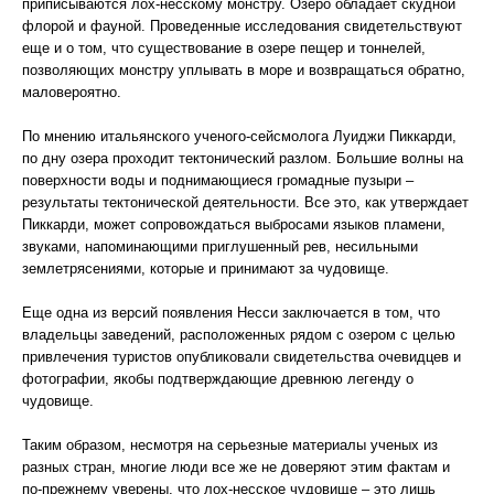
приписываются лох-несскому монстру. Озеро обладает скудной
флорой и фауной. Проведенные исследования свидетельствуют
еще и о том, что существование в озере пещер и тоннелей,
позволяющих монстру уплывать в море и возвращаться обратно,
маловероятно.
По мнению итальянского ученого-сейсмолога Луиджи Пиккарди,
по дну озера проходит тектонический разлом. Большие волны на
поверхности воды и поднимающиеся громадные пузыри –
результаты тектонической деятельности. Все это, как утверждает
Пиккарди, может сопровождаться выбросами языков пламени,
звуками, напоминающими приглушенный рев, несильными
землетрясениями, которые и принимают за чудовище.
Еще одна из версий появления Несси заключается в том, что
владельцы заведений, расположенных рядом с озером с целью
привлечения туристов опубликовали свидетельства очевидцев и
фотографии, якобы подтверждающие древнюю легенду о
чудовище.
Таким образом, несмотря на серьезные материалы ученых из
разных стран, многие люди все же не доверяют этим фактам и
по-прежнему уверены, что лох-несское чудовище – это лишь