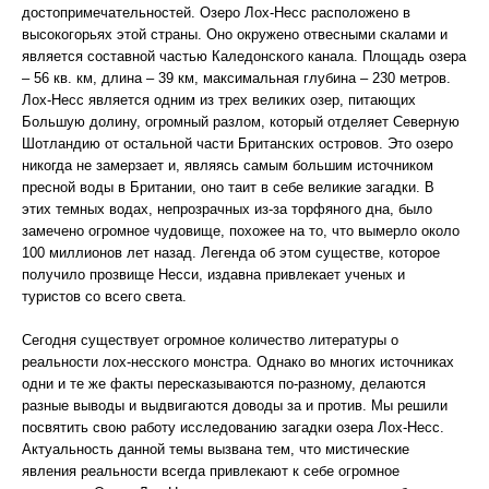
достопримечательностей. Озеро Лох-Несс расположено в
высокогорьях этой страны. Оно окружено отвесными скалами и
является составной частью Каледонского канала. Площадь озера
– 56 кв. км, длина – 39 км, максимальная глубина – 230 метров.
Лох-Несс является одним из трех великих озер, питающих
Большую долину, огромный разлом, который отделяет Северную
Шотландию от остальной части Британских островов. Это озеро
никогда не замерзает и, являясь самым большим источником
пресной воды в Британии, оно таит в себе великие загадки. В
этих темных водах, непрозрачных из-за торфяного дна, было
замечено огромное чудовище, похожее на то, что вымерло около
100 миллионов лет назад. Легенда об этом существе, которое
получило прозвище Несси, издавна привлекает ученых и
туристов со всего света.
Сегодня существует огромное количество литературы о
реальности лох-несского монстра. Однако во многих источниках
одни и те же факты пересказываются по-разному, делаются
разные выводы и выдвигаются доводы за и против. Мы решили
посвятить свою работу исследованию загадки озера Лох-Несс.
Актуальность данной темы вызвана тем, что мистические
явления реальности всегда привлекают к себе огромное