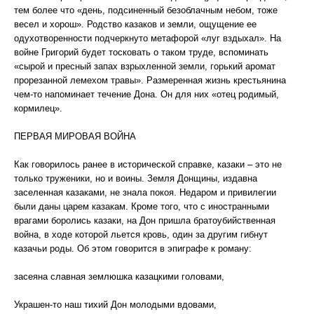
тем более что «день, подсиненный безоблачным небом, тоже
весел и хорош». Родство казаков и земли, ощущение ее
одухотворенности подчеркнуто метафорой «луг вздыхал». На
войне Григорий будет тосковать о таком труде, вспоминать
«сырой и пресный запах взрыхленной земли, горький аромат
прорезанной лемехом травы». Размеренная жизнь крестьянина
чем-то напоминает течение Дона. Он для них «отец родимый,
кормилец».
ПЕРВАЯ МИРОВАЯ ВОЙНА
Как говорилось ранее в исторической справке, казаки – это не
только труженики, но и воины. Земля Донщины, издавна
заселенная казаками, не знала покоя. Недаром и привилегии
были даны царем казакам. Кроме того, что с иностранными
врагами боролись казаки, на Дон пришла братоубийственная
война, в ходе которой льется кровь, один за другим гибнут
казачьи роды. Об этом говорится в эпиграфе к роману:
засеяна славная землюшка казацкими головами,
Украшен-то наш тихий Дон молодыми вдовами,