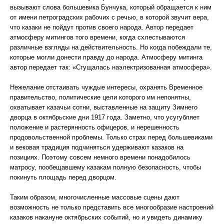
вызывают слова большевика Бунчука, который обращается к ним
от имени петроградских рабочих с речью, в которой звучит вера,
что казаки не пойдут против своего народа. Автор передает
атмосферу митингов того времени, когда схлестываются
различные взгляды на действительность. Но когда побеждали те,
которые могли донести правду до народа. Атмосферу митинга
автор передает так: «Сгущалась наэлектризованная атмосфера».
Нежелание отстаивать чуждые интересы, охранять Временное
правительство, политические цели которого им непонятны,
охватывает казачьи сотни, выставленные на защиту Зимнего
дворца в октябрьские дни 1917 года. Заметно, что усугубляет
положение и растерянность офицеров, и нерешенность
продовольственной проблемы. Только страх перед большевиками
и вековая традиция подчиняться удерживают казаков на
позициях. Поэтому совсем немного времени понадобилось
матросу, пообещавшему казакам полную безопасность, чтобы
покинуть площадь перед дворцом.
Таким образом, многочисленные массовые сцены дают
возможность не только представить все многообразие настроений
казаков накануне октябрьских событий, но и увидеть динамику