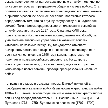
веков: привлечение их на государственную службу, подчинение
их своим интересам, превращение общин в казачье войско. Эта
политика привела к постепенному превращению вольных казаков
в привилегированное военное сословие, положение которого
определялось тем, что за службу государству оно наделялось
землей. Такая форма средневекового пользования землей за
службу сохранялась до 1917 года. С начала XVIII века
правительство России начинает последовательную борьбу за
уничтожение автономии управления в казачьих войсках.
Опираясь на казачью верхушку, государство отменяет
выборность атаманов и старшин, постепенно превращая их в
военных чиновников, а в 1796 году казачья аристократия
получает и права российского дворянства. Государство
использует казачество для своих целей, одна из которых —
колонизация новых земель, проводя преобразования казачьих
войск:
- упраздняя старые и создавая новые. Важной причиной для
преобразования казачьих войск были мощные крестьянские войны
XVII—XVIII веков, всколыхнувшие низы казачества: крестьянские
войны под предводительством С. Т. Разина (1667—1671) и Е. И.
Пугачева (1773—1775), Булавинское восстание (1707—1709).