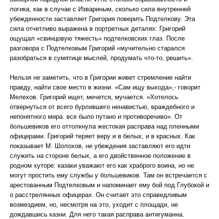
логика, как в случае с Извариным, сколько сила внутренней
убежденности заставляет Григория поверить Подтелкову. Эта
сила отчетливо выражена в портретных деталях: Григорий
ощущал «свинцовую тяжесть» подтелковских глаз. После
разговора с Подтелковым Григорий «мучительно старался
разобраться в сумятице мыслей, продумать что-то, решить».
Нельзя не заметить, что в Григории живет стремление найти
правду, найти свое место в жизни. «Сам ищу выхода»,- говорит
Мелехов. Григорий ищет, мечется, мучается. «Хотелось
отвернуться от всего бурлившего ненавистью, враждебного и
непонятного мира. все было путано и противоречиво». От
большевиков его оттолкнула жестокая расправа над пленными
офицерами. Григорий теряет веру и в белых, и в красных. Как
показывает М. Шолохов, не убеждения заставляют его идти
служить на стороне белых, а его двойственное положение в
родном хуторе: казаки уважают его как храброго воина, но не
могут простить ему службы у большевиков. Там он встречается с
арестованным Подтелковым и напоминает ему бой под Глубокой и
о расстрелянных офицерах. Он считает это справедливым
возмездием, но, несмотря на это, уходит с площади, не
дождавшись казни. Для него такая расправа антигуманна.