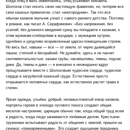
Когда отец и мать обвенчались, отец усыновил Михаила,
Шолохов стал носить свою настоящую фамилию, но, потеряв все
свои казачьи привилегии, стал «иногородним». Так что все
обычаи казаков мальчик узнал с самого раннего детства. Поэтому
в романе, как писал А. Серафимович: «Без напряжения, без
усилий, без длинного введения сразу вы попадаете к казакам, к
этим мужикам-хлеборобам в мундире, с мужицким нутром,
однобоко и уродливо искривленным царско-помещичьим строем.
Но весь быт, навыки — все — от земли, от черно дымящейся
пашни, степной и бескрайней. Не думайте, здесь и не пахнет
сентиментальностью: казаки грубы, насмешливы, темны, подчас
дики. Да, темны и дики — и внезапно и неожиданно вдруг
прощупываете вместе с Шолоховым чудесное сердце, чудесное
сердце в загрубелой казачьей груди. Естественно просто
открывается человечье сердце, как естественно растет трава в
степи».
Яркая одежда, улыбки, добрый, незамысловатый юмор казаков,
портреты героев в эпизоде лугового покоса создают общее
веселое настроение, царящее обычно там, когда общий труд всем
в радость, когда люди занимаются любимым делом. Крестьяне-
труженики испытывают радость от общения с землей, пришли на
сенокос «принаряженными». Это создает ощущение праздника,