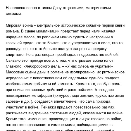
Наполнена волна в тихом Дону отцовскими, материнскими
слезами.
Мировая война – центральное историческое событие первой книги
романа. В сцене мобилизации предстает перед нами казачья
народная масса, по репликам можно судить о настроении в
казачьей среде: кто-то боится, кто-с уверенностью в силе, кто-то
равнодушен, кого-то больше волнует запрет на продажу
спиртного. Но в разговорах преобладает недовольство войной.
Связано это, прежде всего, с тем, что отрывает война их от
главного, хлеборобского дела. – «У нас хлеба не убратые!»
Массовые сцены даны в романе не изолированно, их ритмическое
чередование с повествованием об отдельных судьбах придает
изображаемым событиям объемность. Кроме того, особую роль
при описании военных действий играют пейзажи. Благодаря
неожиданным метафорам («хмурое лицо земли», «рукастые алые
зарева» и др. ), создается впечатление, что сама природа
участвует в войне. Пейзажи придают повествованию размах,
раскрывают внутреннее состояние людей, оказавшихся на войне.
Кроме того, изменения, происходящие в лицах казаков на войне,
автор тоже сравнивает с изменениями, наблюдающимися в
природе. «казаки. напоминали стебли скошенной, вянущей и