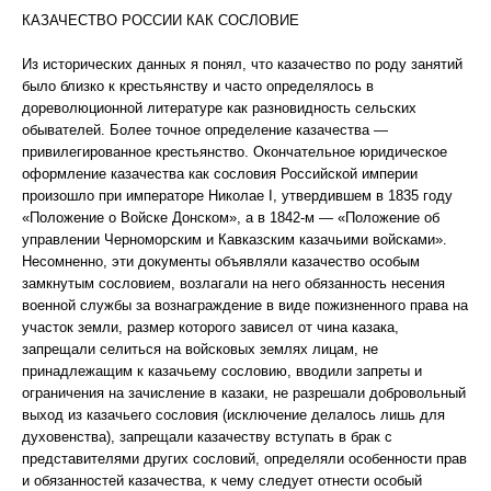
КАЗАЧЕСТВО РОССИИ КАК СОСЛОВИЕ
Из исторических данных я понял, что казачество по роду занятий
было близко к крестьянству и часто определялось в
дореволюционной литературе как разновидность сельских
обывателей. Более точное определение казачества —
привилегированное крестьянство. Окончательное юридическое
оформление казачества как сословия Российской империи
произошло при императоре Николае I, утвердившем в 1835 году
«Положение о Войске Донском», а в 1842-м — «Положение об
управлении Черноморским и Кавказским казачьими войсками».
Несомненно, эти документы объявляли казачество особым
замкнутым сословием, возлагали на него обязанность несения
военной службы за вознаграждение в виде пожизненного права на
участок земли, размер которого зависел от чина казака,
запрещали селиться на войсковых землях лицам, не
принадлежащим к казачьему сословию, вводили запреты и
ограничения на зачисление в казаки, не разрешали добровольный
выход из казачьего сословия (исключение делалось лишь для
духовенства), запрещали казачеству вступать в брак с
представителями других сословий, определяли особенности прав
и обязанностей казачества, к чему следует отнести особый