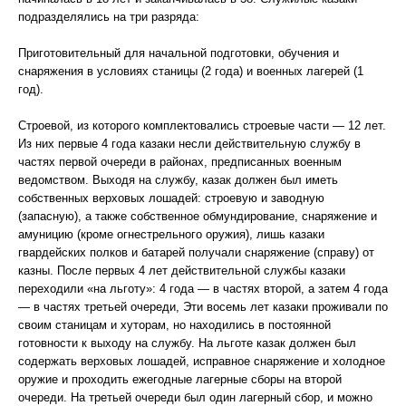
подразделялись на три разряда:
Приготовительный для начальной подготовки, обучения и
снаряжения в условиях станицы (2 года) и военных лагерей (1
год).
Строевой, из которого комплектовались строевые части — 12 лет.
Из них первые 4 года казаки несли действительную службу в
частях первой очереди в районах, предписанных военным
ведомством. Выходя на службу, казак должен был иметь
собственных верховых лошадей: строевую и заводную
(запасную), а также собственное обмундирование, снаряжение и
амуницию (кроме огнестрельного оружия), лишь казаки
гвардейских полков и батарей получали снаряжение (справу) от
казны. После первых 4 лет действительной службы казаки
переходили «на льготу»: 4 года — в частях второй, а затем 4 года
— в частях третьей очереди, Эти восемь лет казаки проживали по
своим станицам и хуторам, но находились в постоянной
готовности к выходу на службу. На льготе казак должен был
содержать верховых лошадей, исправное снаряжение и холодное
оружие и проходить ежегодные лагерные сборы на второй
очереди. На третьей очереди был один лагерный сбор, и можно