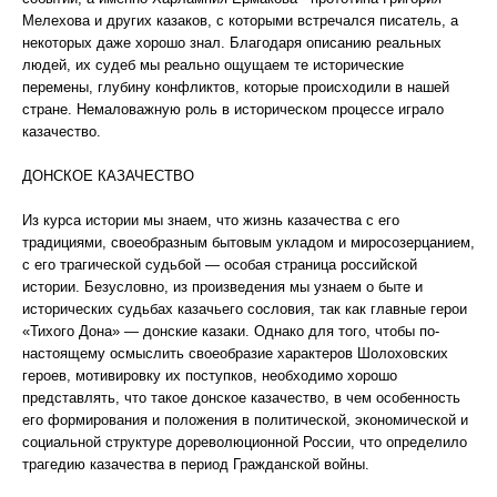
Мелехова и других казаков, с которыми встречался писатель, а
некоторых даже хорошо знал. Благодаря описанию реальных
людей, их судеб мы реально ощущаем те исторические
перемены, глубину конфликтов, которые происходили в нашей
стране. Немаловажную роль в историческом процессе играло
казачество.
ДОНСКОЕ КАЗАЧЕСТВО
Из курса истории мы знаем, что жизнь казачества с его
традициями, своеобразным бытовым укладом и миросозерцанием,
с его трагической судьбой — особая страница российской
истории. Безусловно, из произведения мы узнаем о быте и
исторических судьбах казачьего сословия, так как главные герои
«Тихого Дона» — донские казаки. Однако для того, чтобы по-
настоящему осмыслить своеобразие характеров Шолоховских
героев, мотивировку их поступков, необходимо хорошо
представлять, что такое донское казачество, в чем особенность
его формирования и положения в политической, экономической и
социальной структуре дореволюционной России, что определило
трагедию казачества в период Гражданской войны.