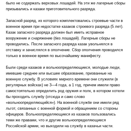
было не содержать верховых лошадей. На эти же лагерные сборы
призывались и казаки приготовительного разряда.
Запасной разряд, из которого комплектовались строевые части в
военное время при недостатке казаков строевого разряда (5 лет).
Казак запасного разряда должен был иметь исправное
вооружение и снаряжение (без лошадей). Лагерные сборы не
проводились. После запасного разряда казак увольнялся в
отставку и зачислялся в ополчение. Сбор ополчения проводился
только в военное время по высочайшему манифесту.
Были среди казаков и вольноопределяющиеся, молодые люди,
имевшие среднее или высшее образование, призванные на
военную службу. В условиях мирного времени они служили (в
регулярных войсках) не 3—4 года, а 1 год, причем имели право
самостоятельно определить род оружия и полк, в котором хотели
бы проходить службу (отсюда и само слово
«вольноопределяющийся»). На военной службе они имели ряд
льгот, связанных с военной формой и обращением со стороны
офицеров. Вольноопределяющиеся из казаков пользовались
теми же правами, что и другие вольноопределяющиеся
Российской армии, но выходили на службу в казачьи части.