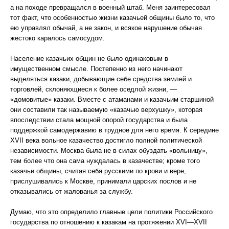
а на походе превращался в военный штаб. Меня заинтересовал
тот факт, что особенностью жизни казачьей общины было то, что
ею управлял обычай, а не закон, и всякое нарушение обычая
жестоко каралось самосудом.
Население казачьих общин не было одинаковым в
имущественном смысле. Постепенно из него начинают
выделяться казаки, добывающие себе средства землей и
торговлей, склоняющиеся к более оседлой жизни, —
«домовитые» казаки. Вместе с атаманами и казачьим старшиной
они составили так называемую «казачью верхушку», которая
впоследствии стала мощной опорой государства и была
поддержкой самодержавию в трудное для него время. К середине
XVII века вольное казачество достигло полной политической
независимости. Москва была не в силах обуздать «вольницу»,
тем более что она сама нуждалась в казачестве; кроме того
казачьи общины, считая себя русскими по крови и вере,
прислушивались к Москве, принимали царских послов и не
отказывались от жалованья за службу.
Думаю, что это определило главные цели политики Российского
государства по отношению к казакам на протяжении XVI—XVII