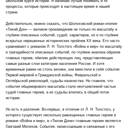
школьном курсе истории. Я начинаю лучше понимать и те
процессы, которые происходят в настоящее время в нашей
стране.
Действительно, можно сказать, что Шолоховский роман-эпопея
«Тихий Дон» — великое произведение не только по масштабу и
глубине описанных событий, судеб, характеров, но и по глубине
вскрытых нерешенных исторических проблем XX века. Его часто
сравнивают с романом Л. Н. Толстого «Война и мир» по масштабу
и трагедийности описанных событий, по глубине анализа образов
главных героев, обилию действующих лиц, представляющих
самые разные слои категории населения России. И хотя
временные рамки не столь велики, они вместили в себя события
Первой мировой и Гражданской войны, Февральской и
Октябрьской революций, судьбы казачества. Но главное, что
события общемирового масштаба стали неотъемлемой частью
судеб главных героев, а их судьбы влились в общий поток
истории.
Но есть и различия. Во-первых, в отличие от Л. Н. Толстого, у
которого существует несколько равноценных главных героев в
романе «Война и мир», в «Тихом Доне» главным героем является
Григорий Мелехов. События, происходящие и связанные с его