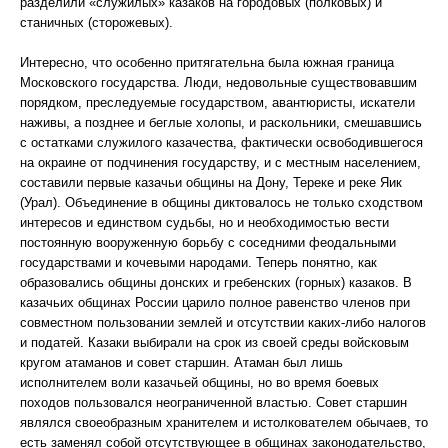
разделили «служилых» казаков на городовых (полковых) и
станичных (сторожевых).
Интересно, что особенно притягательна была южная граница
Московского государства. Люди, недовольные существовавшим
порядком, преследуемые государством, авантюристы, искатели
наживы, а позднее и беглые холопы, и раскольники, смешавшись
с остатками служилого казачества, фактически освободившегося
на окраине от подчинения государству, и с местным населением,
составили первые казачьи общины на Дону, Тереке и реке Яик
(Урал). Объединение в общины диктовалось не только сходством
интересов и единством судьбы, но и необходимостью вести
постоянную вооруженную борьбу с соседними феодальными
государствами и кочевыми народами. Теперь понятно, как
образовались общины донских и гребенских (горных) казаков. В
казачьих общинах России царило полное равенство членов при
совместном пользовании землей и отсутствии каких-либо налогов
и податей. Казаки выбирали на срок из своей среды войсковым
кругом атаманов и совет старшин. Атаман был лишь
исполнителем воли казачьей общины, но во время боевых
походов пользовался неограниченной властью. Совет старшин
являлся своеобразным хранителем и истолкователем обычаев, то
есть заменял собой отсутствующее в общинах законодательство,