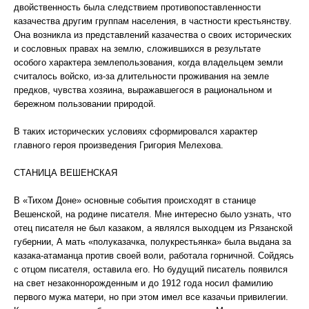
двойственность была следствием противопоставленности
казачества другим группам населения, в частности крестьянству.
Она возникла из представлений казачества о своих исторических
и сословных правах на землю, сложившихся в результате
особого характера землепользования, когда владельцем земли
считалось войско, из-за длительности проживания на земле
предков, чувства хозяина, выражавшегося в рациональном и
бережном пользовании природой.
В таких исторических условиях сформировался характер
главного героя произведения Григория Мелехова.
СТАНИЦА ВЕШЕНСКАЯ
В «Тихом Доне» основные события происходят в станице
Вешенской, на родине писателя. Мне интересно было узнать, что
отец писателя не был казаком, а являлся выходцем из Рязанской
губернии, А мать «полуказачка, полукрестьянка» была выдана за
казака-атаманца против своей воли, работала горничной. Сойдясь
с отцом писателя, оставила его. Но будущий писатель появился
на свет незаконнорожденным и до 1912 года носил фамилию
первого мужа матери, но при этом имел все казачьи привилегии.