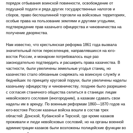
порядок отбывания воинской повинности, освобождение от
подушной подати и ряда других государственных налогов и
сборов, право беспошлинной торговли на войсковых территориях,
особые права на пользование землями и другими угодьями,
подтверждение прав казачьего офицерства и чиновничества на
получение дворянства.
Нам известно, что крестьянская реформа 1861 года вызвала
значительный поток переселенцев, направлявшихся на юго-
восток России, и монархии потребовалось еще раз
законодательно подтвердить и расширить права казачества. В
частности, были увеличены земельные угодья станиц, но
казачество стало обязанным снаряжать на воинскую службу и
беднейших по принципу круговой поруки, были увеличены наделы
казачьему офицерству и чиновничеству, позднее было разрешено
с согласия станичного общества селиться в станицах лицам
невойскового сословия (иногородним), а казакам сдавать свои
наделы им в аренду. По военным реформам 1860—1870 годов на
юго-востоке России казачьи войска вошли в состав трех
областей: Донской, Кубанской и Терской, где кроме казаков
проживали и люди невойсковых сословий, но на органы военной
администрации казаков были возложены полицейские функции во