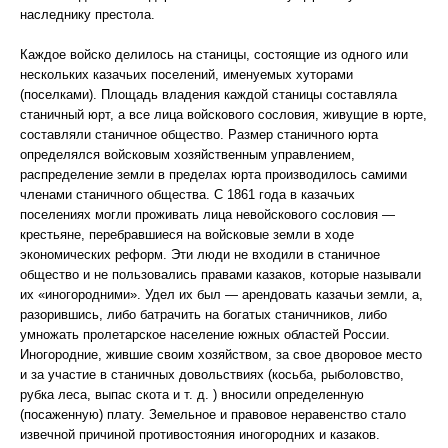
наследнику престола.
Каждое войско делилось на станицы, состоящие из одного или
нескольких казачьих поселений, именуемых хуторами
(поселками). Площадь владения каждой станицы составляла
станичный юрт, а все лица войскового сословия, живущие в юрте,
составляли станичное общество. Размер станичного юрта
определялся войсковым хозяйственным управлением,
распределение земли в пределах юрта производилось самими
членами станичного общества. С 1861 года в казачьих
поселениях могли проживать лица невойскового сословия —
крестьяне, перебравшиеся на войсковые земли в ходе
экономических реформ. Эти люди не входили в станичное
общество и не пользовались правами казаков, которые называли
их «иногородними». Удел их был — арендовать казачьи земли, а,
разорившись, либо батрачить на богатых станичников, либо
умножать пролетарское население южных областей России.
Иногородние, жившие своим хозяйством, за свое дворовое место
и за участие в станичных довольствиях (косьба, рыболовство,
рубка леса, выпас скота и т. д. ) вносили определенную
(посаженную) плату. Земельное и правовое неравенство стало
извечной причиной противостояния иногородних и казаков.