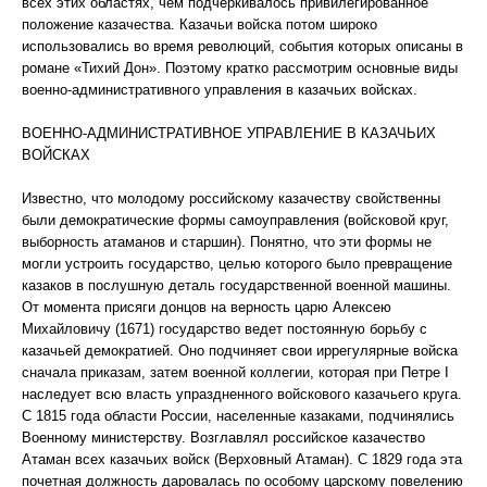
всех этих областях, чем подчеркивалось привилегированное
положение казачества. Казачьи войска потом широко
использовались во время революций, события которых описаны в
романе «Тихий Дон». Поэтому кратко рассмотрим основные виды
военно-административного управления в казачьих войсках.
ВОЕННО-АДМИНИСТРАТИВНОЕ УПРАВЛЕНИЕ В КАЗАЧЬИХ
ВОЙСКАХ
Известно, что молодому российскому казачеству свойственны
были демократические формы самоуправления (войсковой круг,
выборность атаманов и старшин). Понятно, что эти формы не
могли устроить государство, целью которого было превращение
казаков в послушную деталь государственной военной машины.
От момента присяги донцов на верность царю Алексею
Михайловичу (1671) государство ведет постоянную борьбу с
казачьей демократией. Оно подчиняет свои иррегулярные войска
сначала приказам, затем военной коллегии, которая при Петре I
наследует всю власть упраздненного войскового казачьего круга.
С 1815 года области России, населенные казаками, подчинялись
Военному министерству. Возглавлял российское казачество
Атаман всех казачьих войск (Верховный Атаман). С 1829 года эта
почетная должность даровалась по особому царскому повелению