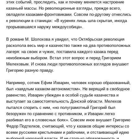
этих событий, проследить, как и почему меняется настроение
казачьей массы. Но революционные взгляды, прежде всего,
овладели казаками-фронтовиками. Совсем по-другому отнеслись
к революции в станицах: «В куренях лишь шла скрытая, иногда
прорывавшаяся наружу междоусобица».
В романе М. Шолохова я увидел, что Октябрьская революция
расколола весь мир и казачество также на два противоположных
лагеря: на своих и чужих, поставила каждого казака перед
неизбежным выбором. Встал этот вопрос и перед Григорием
Мелеховым. И снова люди противоположных взглядов внушают
Григорию разную правду.
Например, сотник Ефим Изварин, человек хорошо образованный,
был «заядлым казаком-автономистом». Не верящий в свободное
равенство, Изварин убежден в особой судьбе казачества и
выступает за самостоятельность Донской области. Мелехов
пытался спорить с ним, «но полуграмотный Григорий был
безоружен по сравнению с противником, и Изварин легко
разбивал его в словесных боях». Совсем иное внушает Григорию
Федор Подтелков, считающий, что у казаков общие интересы со
всеми русскими крестьянами и рабочими, и отстаивающий идею
выборной народной власти. И не столько образованность и