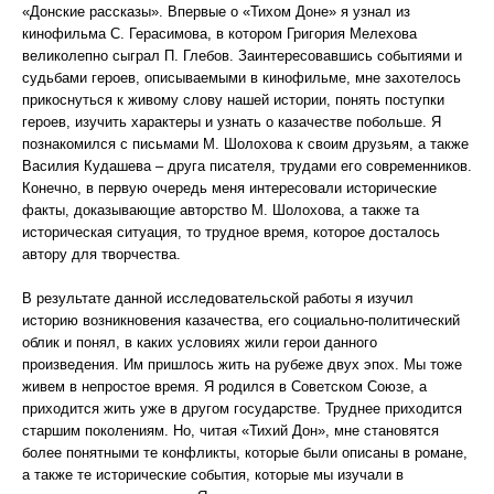
«Донские рассказы». Впервые о «Тихом Доне» я узнал из
кинофильма С. Герасимова, в котором Григория Мелехова
великолепно сыграл П. Глебов. Заинтересовавшись событиями и
судьбами героев, описываемыми в кинофильме, мне захотелось
прикоснуться к живому слову нашей истории, понять поступки
героев, изучить характеры и узнать о казачестве побольше. Я
познакомился с письмами М. Шолохова к своим друзьям, а также
Василия Кудашева – друга писателя, трудами его современников.
Конечно, в первую очередь меня интересовали исторические
факты, доказывающие авторство М. Шолохова, а также та
историческая ситуация, то трудное время, которое досталось
автору для творчества.
В результате данной исследовательской работы я изучил
историю возникновения казачества, его социально-политический
облик и понял, в каких условиях жили герои данного
произведения. Им пришлось жить на рубеже двух эпох. Мы тоже
живем в непростое время. Я родился в Советском Союзе, а
приходится жить уже в другом государстве. Труднее приходится
старшим поколениям. Но, читая «Тихий Дон», мне становятся
более понятными те конфликты, которые были описаны в романе,
а также те исторические события, которые мы изучали в