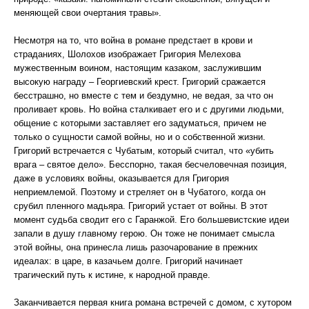
меняющей свои очертания травы».
Несмотря на то, что война в романе предстает в крови и
страданиях, Шолохов изображает Григория Мелехова
мужественным воином, настоящим казаком, заслужившим
высокую награду – Георгиевский крест. Григорий сражается
бесстрашно, но вместе с тем и бездумно, не ведая, за что он
проливает кровь. Но война сталкивает его и с другими людьми,
общение с которыми заставляет его задуматься, причем не
только о сущности самой войны, но и о собственной жизни.
Григорий встречается с Чубатым, который считал, что «убить
врага – святое дело». Бесспорно, такая бесчеловечная позиция,
даже в условиях войны, оказывается для Григория
неприемлемой. Поэтому и стреляет он в Чубатого, когда он
срубил пленного мадьяра. Григорий устает от войны. В этот
момент судьба сводит его с Гаранжой. Его большевистские идеи
запали в душу главному герою. Он тоже не понимает смысла
этой войны, она принесла лишь разочарование в прежних
идеалах: в царе, в казачьем долге. Григорий начинает
трагический путь к истине, к народной правде.
Заканчивается первая книга романа встречей с домом, с хутором