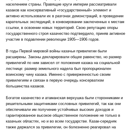
населением страны. Правящие круги империи рассматривали
казаков как консервативный «государственный» элемент и
активно использовали их в разгонах демонстраций, в проведении
карательных экспедиций, в конвоировании заключенных к местам
ссылки, в освоении новых территорий. Свою репутацию опоры
государственного строя казачество подтвердило, приняв активное
участие в подавлении революции 1905—1906 годов.
В годы Первой мировой войны казачьи привилегии были
расширены. Законы декларировали общее равенство, но размер
привилегий по ним зависел от положения казака на социальной
лестнице: размер земельного надела был пропорционален
воинскому чину казака. Именно с приверженностью своим
привилегиям и связан в первую очередь консерватизм
большинства казаков.
Богатое казачество и атаманская верхушка были сторонниками и
решительными защитниками сословных привилегий, так как они
обеспечивали им получение устойчивых высоких доходов и
гарантированное высокое общественное положение не только в
казачьих областях, но и во всем государстве. Казак-середняк
также держался за привилегии, он болезненно реагировал на