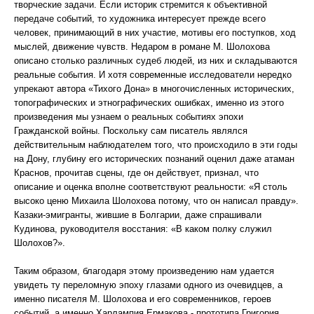
творческие задачи. Если историк стремится к объективной
передаче событий, то художника интересует прежде всего
человек, принимающий в них участие, мотивы его поступков, ход
мыслей, движение чувств. Недаром в романе М. Шолохова
описано столько различных судеб людей, из них и складываются
реальные события. И хотя современные исследователи нередко
упрекают автора «Тихого Дона» в многочисленных исторических,
топографических и этнографических ошибках, именно из этого
произведения мы узнаем о реальных событиях эпохи
Гражданской войны. Поскольку сам писатель являлся
действительным наблюдателем того, что происходило в эти годы
на Дону, глубину его исторических познаний оценил даже атаман
Краснов, прочитав сцены, где он действует, признал, что
описание и оценка вполне соответствуют реальности: «Я столь
высоко ценю Михаила Шолохова потому, что он написал правду».
Казаки-эмигранты, жившие в Болгарии, даже спрашивали
Кудинова, руководителя восстания: «В каком полку служил
Шолохов?».
Таким образом, благодаря этому произведению нам удается
увидеть ту переломную эпоху глазами одного из очевидцев, а
именно писателя М. Шолохова и его современников, героев
событий, а именно Харлампия Ермакова - прототипа Григория