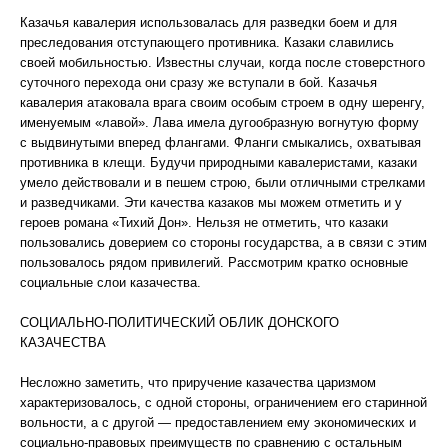
Казачья кавалерия использовалась для разведки боем и для
преследования отступающего противника. Казаки славились
своей мобильностью. Известны случаи, когда после стоверстного
суточного перехода они сразу же вступали в бой. Казачья
кавалерия атаковала врага своим особым строем в одну шеренгу,
именуемым «лавой». Лава имела дугообразную вогнутую форму
с выдвинутыми вперед флангами. Фланги смыкались, охватывая
противника в клещи. Будучи природными кавалеристами, казаки
умело действовали и в пешем строю, были отличными стрелками
и разведчиками. Эти качества казаков мы можем отметить и у
героев романа «Тихий Дон». Нельзя не отметить, что казаки
пользовались доверием со стороны государства, а в связи с этим
пользовалось рядом привилегий. Рассмотрим кратко основные
социальные слои казачества.
СОЦИАЛЬНО-ПОЛИТИЧЕСКИЙ ОБЛИК ДОНСКОГО
КАЗАЧЕСТВА
Несложно заметить, что приручение казачества царизмом
характеризовалось, с одной стороны, ограничением его старинной
вольности, а с другой — предоставлением ему экономических и
социально-правовых преимуществ по сравнению с остальным