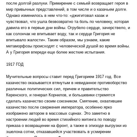
после долгой разлуки. Примирение с семьей возвращает героя в
мир привычных представлений, в том числе и о казачьем долге.
Однако изменилось в нем что-то: «джигитовал казак и
чувствовал, что ушла безвозвратно та боль по человеку, которая
давила его в первые дни войны. Огрубело сердце, зачерствело, и
как солончак не впитывает воду, так и сердце Григория не
впитывало жалости». Таким образом, мы узнаем, какие
метаморфозы происходят с человеческой душой во время войны.
А у Григория впереди еще более жесткие испытания.
1917 ГОД
Мучительные вопросы ставит перед Григорием 1917 год. Все
казачество оказывается втянутым в невиданное противоборство
различных политических сил, причем и правительство
Керенского, и генерал Корнилов, и большевики стремятся
сделать казачество своим союзником. Смятение, охватившее
казачество после свержения императора, особенно ярко
изображено автором в массовых сценах. Это заметно в
настроении людей во время стихийного митинга по поводу
приказа о возвращении на фронт, а также в эпизоде выгрузки из
эшелона сотни, отказавшейся участвовать в усмирении