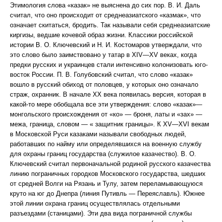
Этимология слова «казак» не выяснена до сих пор. В. И. Даль
считал, что оно происходит от среднеазиатского «казмак», что
означает скитаться, бродить. Так называли себя среднеазиатские
киргизы, ведшие кочевой образ жизни. Классики российской
истории В. О. Ключевский и Н. И. Костомаров утверждали, что
это слово было заимствовано у татар в XIV—XV веках, когда
предки русских и украинцев стали интенсивно колонизовать юго-
восток России. П. В. Голубовский считал, что слово «казак»
вошло в русский обиход от половцев, у которых оно означало
страж, охранник. В начале XX века появилась версия, которая в
какой-то мере обобщала все эти утверждения: слово «казак»—
монгольского происхождения от «ко» — броня, латы и «зах» —
межа, граница, словом — « защитник границы». К XV—XVI векам
в Московской Руси казаками называли свободных людей,
работавших по найму или определявшихся на военную службу
для охраны границ государства (служилое казачество). В. О.
Ключевский считал первоначальной родиной русского казачества
линию пограничных городков Московского государства, шедших
от средней Волги на Рязань и Тулу, затем переламывающуюся
круто на юг до Днепра (линия Путивль — Переяславль). Южнее
этой линии охрана границ осуществлялась отдельными
разъездами (станицами). Эти два вида пограничной службы