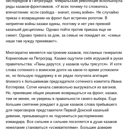
беспорядков в Петрограде. Февральская революция всколыхнула
ряды казаков-фронтовиков. «У всех почему-то сложилось
впечатление: если свобода - значит, конец войне». Не случайно
приказ о возвращении на фронт был встречен ропотом. В
неприятии войны казаки едины, поэтому и нет уже прежней
казачьей дисциплины. Однако пойти против приказа еще не
смеют. Однако тревога за дом, за семью не покидает их: «семьи
наши там нужду принимают».
Многократно меняется настроение казаков, посланных генералом
Корниловым на Петроград. Казаки ощутили себя игрушкой в руках
правительства: «Паны дерутся, у казаков чубы трясутся». И хотя
слова сотенного о воинском долге на какое-то время успокоили
их, но большую поддержку в их рядах получила агитация
близкого к большевикам председателя сотенного комитета Ивана
Котлярова. Сотня начала самовольно выгружаться из вагонов.
Но, принявшие общее решение возвращаться на фронт, казаки,
тем не менее, не уверены в правильности своего выбора. Еще
большее смятение рождают в душе казаков слова прибывшего
для переговоров представителя Первой Донской казачьей
дивизии, призывающего их подчиниться распоряжению
командира. Все сильнее и сильнее поселяется в душе казаков
нежелание становиться «усмирителями». Большее доверие