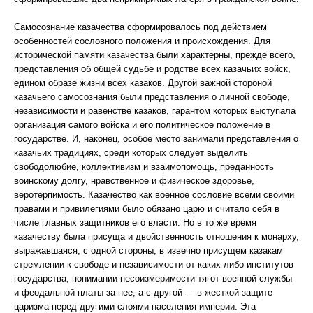
Самосознание казачества сформировалось под действием
особенностей сословного положения и происхождения. Для
исторической памяти казачества были характерны, прежде всего,
представления об общей судьбе и родстве всех казачьих войск,
едином образе жизни всех казаков. Другой важной стороной
казачьего самосознания были представления о личной свободе,
независимости и равенстве казаков, гарантом которых выступала
организация самого войска и его политическое положение в
государстве. И, наконец, особое место занимали представления о
казачьих традициях, среди которых следует выделить
свободолюбие, коллективизм и взаимопомощь, преданность
воинскому долгу, нравственное и физическое здоровье,
веротерпимость. Казачество как военное сословие всеми своими
правами и привилегиями было обязано царю и считало себя в
числе главных защитников его власти. Но в то же время
казачеству была присуща и двойственность отношения к монарху,
выражавшаяся, с одной стороны, в извечно присущем казакам
стремлении к свободе и независимости от каких-либо институтов
государства, понимании несоизмеримости тягот военной службы
и феодальной платы за нее, а с другой — в жесткой защите
царизма перед другими слоями населения империи. Эта