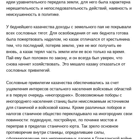
идеи уравнительного передела земли, для него была характерна
нерешительность и непоследовательность действий, наивность и
неискушенность в политике.
У беднейшего казачества доходы с земельного пая не покрывали
всех сословных тягот. Для освобождения от них беднота готова
была пожертвовать наделом, но казак отличался от крестьянина
тем, что последний, потеряв землю, уже не мог получить ее
вновь, а казак терял часть земли или ее всю только на время.
Пай ему был положен по закону, и он всегда был уверен, что
снова начнет хозяйствовать. Это мешало казаку отказаться от
сословных привилегий.
Сословные привилегии казачества обеспечивались за счет
ущемления интересов остального населения войсковых областей
и в первую очередь «иногородних». Всевозможные поборы с
иногороднего населения станиц были неиссякаемым источником
для станичной и войсковой казны. Кроме различных поборов и
налогов станичное общество перекладывало на иногородних свои
повинности: подводную, постройную, по починке мостов и
переправ в пределах станичного юрта. Так зрело основное
противоречие внутри станицы, определившее силы,
сформировавшие два непримиримых лагеря в Гражданской войне.