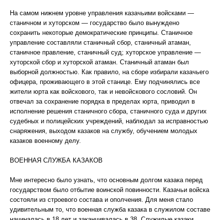
На самом нижнем уровне управления казачьими войсками —
станичном и хуторском — государство было вынуждено
сохранить некоторые демократические принципы. Станичное
управление составляли станичный сбор, станичный атаман,
станичное правление, станичный суд; хуторское управление —
хуторской сбор и хуторской атаман. Станичный атаман был
выборной должностью. Как правило, на сборе избирали казачьего
офицера, проживающего в этой станице. Ему подчинялись все
жители юрта как войскового, так и невойскового сословий. Он
отвечал за сохранение порядка в пределах юрта, приводил в
исполнение решения станичного сбора, станичного суда и других
судебных и полицейских учреждений, наблюдал за исправностью
снаряжения, выходом казаков на службу, обучением молодых
казаков военному делу.
ВОЕННАЯ СЛУЖБА КАЗАКОВ
Мне интересно было узнать, что основным долгом казака перед
государством было отбытие воинской повинности. Казачьи войска
состояли из строевого состава и ополчения. Для меня стало
удивительным то, что военная служба казака в служилом составе
начиналась в 18 лет и заканчивалась в 38. Служилые казаки