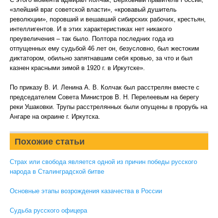
«злейший враг советской власти», «кровавый душитель
революции», поровший и вешавший сибирских рабочих, крестьян,
интеллигентов. И в этих характеристиках нет никакого
преувеличения – так было. Полтора последних года из
отпущенных ему судьбой 46 лет он, безусловно, был жестоким
диктатором, обильно запятнавшим себя кровью, за что и был
казнен красными зимой в 1920 г. в Иркутске».
По приказу В. И. Ленина А. В. Колчак был расстрелян вместе с
председателем Совета Министров В. Н. Перелеевым на берегу
реки Ушаковки. Трупы расстрелянных были опущены в прорубь на
Ангаре на окраине г. Иркутска.
Похожие статьи
Страх или свобода является одной из причин победы русского
народа в Сталинградской битве
Основные этапы возрождения казачества в России
Судьба русского офицера