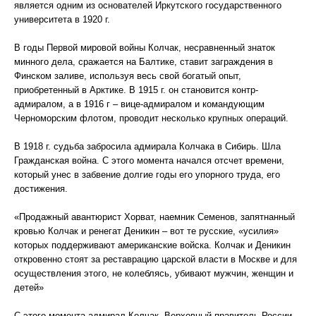
является одним из основателей Иркутского государственного
университета в 1920 г.
В годы Первой мировой войны Колчак, несравненный знаток
минного дела, сражается на Балтике, ставит заграждения в
Финском заливе, используя весь свой богатый опыт,
приобретенный в Арктике. В 1915 г. он становится контр-
адмиралом, а в 1916 г – вице-адмиралом и командующим
Черноморским флотом, проводит несколько крупных операций.
В 1918 г. судьба забросила адмирала Колчака в Сибирь. Шла
Гражданская война. С этого момента начался отсчет времени,
который унес в забвение долгие годы его упорного труда, его
достижения.
«Продажный авантюрист Хорват, наемник Семенов, запятнанный
кровью Колчак и ренегат Деникин – вот те русские, «усилия»
которых поддерживают американские войска. Колчак и Деникин
откровенно стоят за реставрацию царской власти в Москве и для
осуществления этого, не колеблясь, убивают мужчин, женщин и
детей»
С этого момента адмирал Колчак, Верховный правитель России,