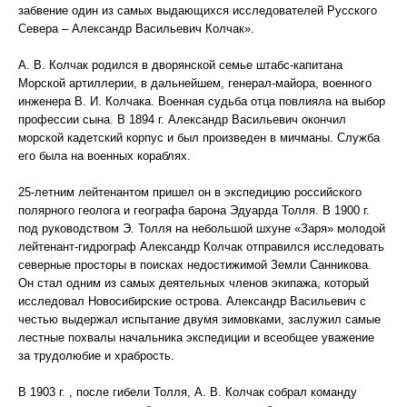
забвение один из самых выдающихся исследователей Русского
Севера – Александр Васильевич Колчак».
А. В. Колчак родился в дворянской семье штабс-капитана
Морской артиллерии, в дальнейшем, генерал-майора, военного
инженера В. И. Колчака. Военная судьба отца повлияла на выбор
профессии сына. В 1894 г. Александр Васильевич окончил
морской кадетский корпус и был произведен в мичманы. Служба
его была на военных кораблях.
25-летним лейтенантом пришел он в экспедицию российского
полярного геолога и географа барона Эдуарда Толля. В 1900 г.
под руководством Э. Толля на небольшой шхуне «Заря» молодой
лейтенант-гидрограф Александр Колчак отправился исследовать
северные просторы в поисках недостижимой Земли Санникова.
Он стал одним из самых деятельных членов экипажа, который
исследовал Новосибирские острова. Александр Васильевич с
честью выдержал испытание двумя зимовками, заслужил самые
лестные похвалы начальника экспедиции и всеобщее уважение
за трудолюбие и храбрость.
В 1903 г. , после гибели Толля, А. В. Колчак собрал команду