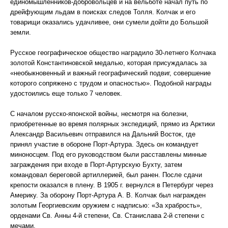
единомышленников-добровольцев и на вельботе начал путь по
дрейфующим льдам в поисках следов Толля. Колчак и его
товарищи оказались удачливее, они сумели дойти до Большой
земли.
Русское географическое общество наградило 30-летнего Колчака
золотой Константиновской медалью, которая присуждалась за
«необыкновенный и важный географический подвиг, совершение
которого сопряжено с трудом и опасностью». Подобной награды
удостоились еще только 7 человек.
С началом русско-японской войны, несмотря на болезни,
приобретенные во время полярных экспедиций, прямо из Арктики
Александр Васильевич отправился на Дальний Восток, где
принял участие в обороне Порт-Артура. Здесь он командует
миноносцем. Под его руководством были расставлены минные
заграждения при входе в Порт-Артурскую Бухту, затем
командовал береговой артиллерией, был ранен. После сдачи
крепости оказался в плену. В 1905 г. вернулся в Петербург через
Америку. За оборону Порт-Артура А. В. Колчак был награжден
золотым Георгиевским оружием с надписью: «За храбрость»,
орденами Св. Анны 4-й степени, Св. Станислава 2-й степени с
мечами.