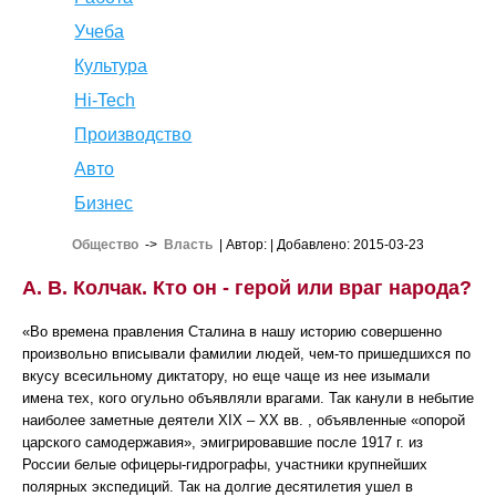
Учеба
Культура
Hi-Tech
Производство
Авто
Бизнес
Общество
->
Власть
| Автор:
| Добавлено: 2015-03-23
А. В. Колчак. Кто он - герой или враг народа?
«Во времена правления Сталина в нашу историю совершенно
произвольно вписывали фамилии людей, чем-то пришедшихся по
вкусу всесильному диктатору, но еще чаще из нее изымали
имена тех, кого огульно объявляли врагами. Так канули в небытие
наиболее заметные деятели XIX – XX вв. , объявленные «опорой
царского самодержавия», эмигрировавшие после 1917 г. из
России белые офицеры-гидрографы, участники крупнейших
полярных экспедиций. Так на долгие десятилетия ушел в