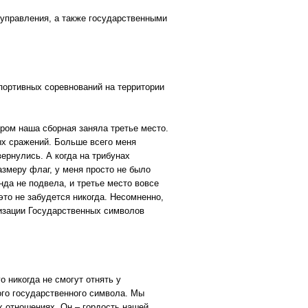
оуправления, а также государственными
портивных соревнований на территории
ором наша сборная заняла третье место.
ых сражений. Больше всего меня
ернулись. А когда на трибунах
азмеру флаг, у меня просто не было
да не подвела, и третье место вовсе
это не забудется никогда. Несомненно,
изации Государственных символов
о никогда не смогут отнять у
того государственного символа. Мы
х отношениях. Он – гордость нашей