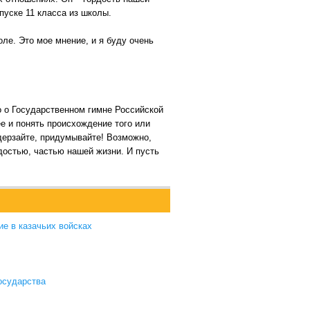
пуске 11 класса из школы.
ле. Это мое мнение, и я буду очень
го о Государственном гимне Российской
е и понять происхождение того или
 дерзайте, придумывайте! Возможно,
достью, частью нашей жизни. И пусть
е в казачьих войсках
государства