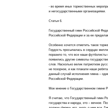
- во время иных торжественных меропр
и негосударственными организациями.
Статья 6.
Государственный гимн Российской Феде
Российской Федерации и за ее пределам
Особенно хочется отметить такое торже
Гордость просыпалась в сердцах милли
поразило то, что все наши футболисты 
появились другие символы государствен
слов. Насколько велик патриотизм русс
не позорное, и как плакали наши ребят
данный случай исполнения гимна – оди
Российской Федерации.
Мое мнение о Государственном гимне Р
Я считаю, что Государственный гимн Рос
государства и народа, это – вечное. П
должны беречь его, знать о нем все. Г