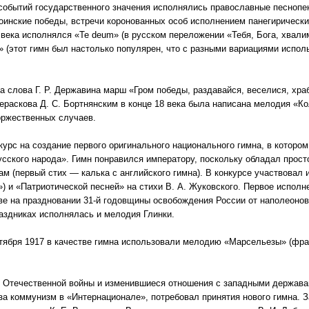
 событий государственного значения исполнялись православные песнопе
воинские победы, встречи коронованных особ исполнением панегирическ
9 века исполнялся «Te deum» (в русском переложении «Тебя, Бога, хвал
» (этот гимн был настолько популярен, что с разными вариациями испол
на слова Г. Р. Державина марш «Гром победы, раздавайся, веселися, хра
ераскова Д. С. Бортнянским в конце 18 века была написана мелодия «Ко
ржественных случаев.
курс на создание первого оригинального национального гимна, в котором
сского народа». Гимн понравился императору, поскольку обладал прос
м (первый стих — калька с английского гимна). В конкурсе участвовал и
) и «Патриотической песней» на стихи В. А. Жуковского. Первое исполн
ве на праздновании 31-й годовщины освобождения России от наполеоно
аздниках исполнялась и мелодия Глинки.
тября 1917 в качестве гимна использовали мелодию «Марсельезы» (фра
 Отечественной войны и изменившиеся отношения с западными держава
а коммунизм в «Интернационале», потребовал принятия нового гимна. 