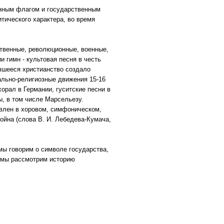
енным флагом и государственным
тического характера, во время
ственные, революционные, военные,
и гимн - культовая песня в честь
вшееся христианство создало
льно-религиозные движения 15-16
орал в Германии, гуситские песни в
, в том числе Марсельезу.
авлен в хоровом, симфоническом,
ойна (слова В. И. Лебедева-Кумача,
 мы говорим о символе государства,
ь мы рассмотрим историю