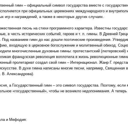
твенный гимн – официальный символ государства вместе с государств
Исполняется при официальных церемониях международного и внутриполи
ых игр и награждений, а также в некоторых других случаях.
оржественная песнь на стихи программного характера. Известны государ
ые, в честь исторических событий, героев и т. п. гимны. В Древней Греци
. Под названием гимн до нас дошли поэтические произведения. Утверди
фию, входящую в церковное богослужение и молитвенный обиход. Социа
родили многочисленные духовные гимны: протестантский (лютеровский) х
еликая французская революция воплотила в жизнь революционные гимны
онный пролетариат создал свой гимн – Интернационал. Жанр Г. предст
искусстве. В духе гимна написаны многие песни, например, Священная в
. В. Александрова).
есня, а Государственный гимн – это символ государства. Поэтому, если
ельное «государственный», чтобы не возникло недопонимания. А тепер
лла и Мефодия: