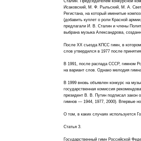
Сталин. Председателем конкурсной коми
Исаковский, М. Ф. Рыльский, М. А. Свет
Регистана, на который именитые композ
(добавить куплет о роли Красной армии,
предлагали И. В. Сталин и члены Поли
выбрана музыка Александрова, созданна
После XX съезда КПСС гимн, в котором
слов утвердился в 1977 после приняти
В 1991, после распада СССР, гимном Р
на вариант слов. Однако мелодия гимн
В 1999 вновь объявлен конкурс на музы
государственная комиссия рекомендова
президент В. В. Путин подписал закон 
гимнов — 1944, 1977, 2000). Впервые н
О том, в каких случаях используется Г
Статья 3.
Государственный гимн Российской Феде