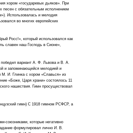
ния хором «государевых дьяков». При
их песен с обязательным исполнением
им»). Использовалась и мелодия
ьзовался во многих европейских
брый Росс!», который использовался как
ль славен наш Господь в Сионе»,
 победил вариант А. Ф. Львова и В. А.
той и запоминающейся мелодией и
 М. И. Глинка с хором «Славься» из
ение «Боже, Царя храни» состоялось 11
вского нашествия. Гимн просуществовал
нцузский гимн) С 1918 гимном РСФСР, а
ми-союзниками, которые негативно
Задание формулировал лично И. В.