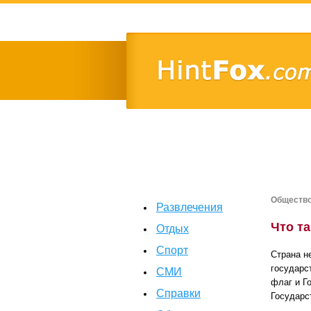
Обществ
Развлечения
Что т
Отдых
Спорт
Страна н
государс
СМИ
флаг и Г
Справки
Государс