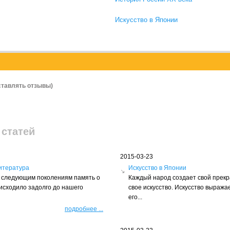
Искусство в Японии
ставлять отзывы)
 статей
2015-03-23
итература
Искусство в Японии
ть следующим поколениям память о
Каждый народ создает свой прек
оисходило задолго до нашего
свое искусство. Искусство выражае
его...
подробнее
...