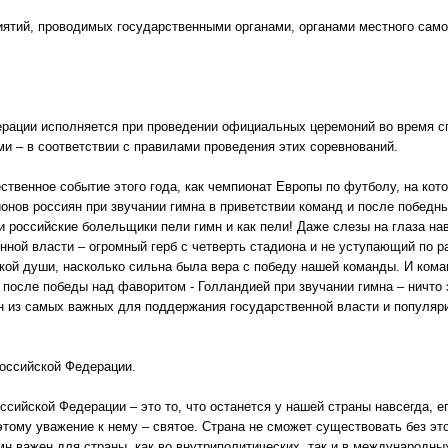
иятий, проводимых государственными органами, органами местного сам
рации исполняется при проведении официальных церемоний во время с
и – в соответствии с правилами проведения этих соревнований.
ственное событие этого года, как чемпионат Европы по футболу, на кот
онов россиян при звучании гимна в приветствии команд и после победн
и российские болельщики пели гимн и как пели! Даже слезы на глаза нав
ной власти – огромный герб с четверть стадиона и не уступающий по р
кой души, насколько сильна была вера с победу нашей команды. И коман
а после победы над фаворитом - Голландией при звучании гимна – ничто 
н из самых важных для поддержания государственной власти и популяр
оссийской Федерации.
сийской Федерации – это то, что останется у нашей страны навсегда, ег
оэтому уважение к нему – святое. Страна не сможет существовать без э
имн важен для страны, как во внутриполитических, так и в международны