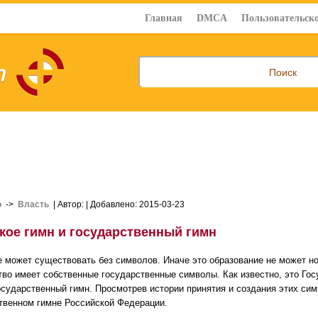
Главная
DMCA
Пользовательско
о
->
Власть
| Автор:
| Добавлено: 2015-03-23
акое гимн и государственный гимн
е может существовать без символов. Иначе это образование не может но
тво имеет собственные государственные символы. Как известно, это Го
осударственный гимн. Просмотрев истории принятия и создания этих сим
твенном гимне Российской Федерации.