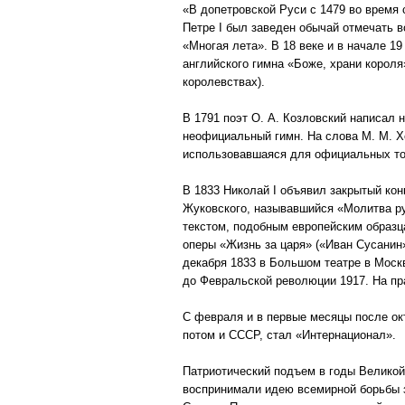
«В допетровской Руси с 1479 во время
Петре I был заведен обычай отмечать 
«Многая лета». В 18 веке и в начале 1
английского гимна «Боже, храни короля
королевствах).
В 1791 поэт О. А. Козловский написал 
неофициальный гимн. На слова М. М. Х
использовавшаяся для официальных то
В 1833 Николай I объявил закрытый кон
Жуковского, называвшийся «Молитва ру
текстом, подобным европейским образца
оперы «Жизнь за царя» («Иван Сусанин»
декабря 1833 в Большом театре в Моск
до Февральской революции 1917. На пр
С февраля и в первые месяцы после ок
потом и СССР, стал «Интернационал».
Патриотический подъем в годы Великой
воспринимали идею всемирной борьбы з