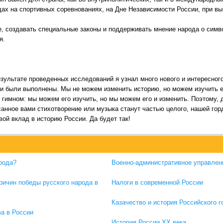
ах на спортивных соревнованиях, на Дне Независимости России, при вы
е, создавать специальные законы и поддерживать мнение народа о симво
я.
результате проведенных исследований я узнал много нового и интересно
и были выполнены. Мы не можем изменить историю, но можем изучить е
с гимном: мы можем его изучить, но мы можем его и изменить. Поэтому,
санное вами стихотворение или музыка станут частью целого, нашей гор
свой вклад в историю России. Да будет так!
арода?
Военно-административное управлени
ричин победы русского народа в
Налоги в современной России
Казачество и история Российского 
а в России
История России XX века