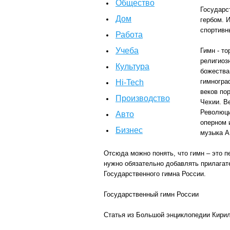
Общество
Государс
Дом
гербом. 
спортивн
Работа
Учеба
Гимн - т
религиозн
Культура
божества
гимногра
Hi-Tech
веков по
Производство
Чехии. В
Революци
Авто
оперном 
Бизнес
музыка А
Отсюда можно понять, что гимн – это п
нужно обязательно добавлять прилагат
Государственного гимна России.
Государственный гимн России
Статья из Большой энциклопедии Кири