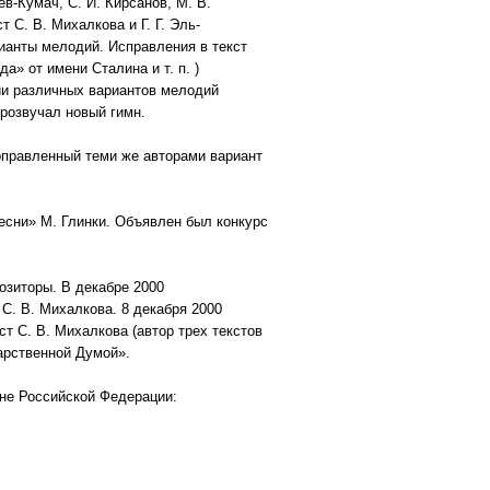
в-Кумач, С. И. Кирсанов, М. В.
т С. В. Михалкова и Г. Г. Эль-
рианты мелодий. Исправления в текст
а» от имени Сталина и т. п. )
ии различных вариантов мелодий
прозвучал новый гимн.
оправленный теми же авторами вариант
есни» М. Глинки. Объявлен был конкурс
озиторы. В декабре 2000
С. В. Михалкова. 8 декабря 2000
ст С. В. Михалкова (автор трех текстов
дарственной Думой».
мне Российской Федерации: