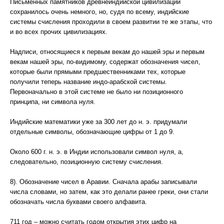
Письменных памятников древнеиндийской цивилизации
сохранилось очень немного, но, судя по всему, индийские
системы счисления проходили в своем развитии те же этапы, что
и во всех прочих цивилизациях.
Надписи, относящиеся к первым векам до нашей эры и первым
векам нашей эры, по-видимому, содержат обозначения чисел,
которые были прямыми предшественниками тех, которые
получили теперь название индо-арабской системы.
Первоначально в этой системе не было ни позиционного
принципа, ни символа нуля.
Индийские математики уже за 300 лет до н. э. придумали
отдельные символы, обозначающие цифры от 1 до 9.
Около 600 г. н. э. в Индии использовали символ нуля, а,
следовательно, позиционную систему счисления.
8). Обозначение чисел в Аравии. Сначала арабы записывали
числа словами, но затем, как это делали ранее греки, они стали
обозначать числа буквами своего алфавита.
711 год – можно считать годом открытия этих цифр на