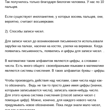
Так получилось только благодаря биологии человека. У нас по 10
пальцев.
Если существуют инопланетяне, у которых восемь пальцев, они,
вероятно, считают восьмерками.
2). Способы записи чисел.
Для записи чисел до возникновения письменности использовали
зарубки на палках, насечки на костях, узелки на веревках. Когда
появилась письменность, появились и цифры для записи чисел. .
В математике таким алфавитом являются цифры, а словами –
числа. Есть много общего: своеобразными языками в математике
являются системы счисления. В таких алфавитах буквы – цифры.
Чтобы производить действия над числами, сами числа надо как-
то обозначать . Ведь не так-то просто даже имея цифры (значки,
которыми записываются числа), записать какое-нибудь число.
Для этого нужна система счисления (способ записи чисел с
помощью цифр). Можно, конечно, для каждого нового числа
придумывать новое обозначение. Пока люди знали мало чисел,
они так и поступали. .