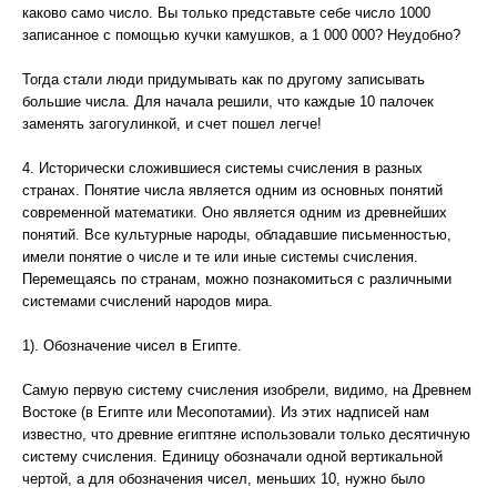
каково само число. Вы только представьте себе число 1000
записанное с помощью кучки камушков, а 1 000 000? Неудобно?
Тогда стали люди придумывать как по другому записывать
большие числа. Для начала решили, что каждые 10 палочек
заменять загогулинкой, и счет пошел легче!
4. Исторически сложившиеся системы счисления в разных
странах. Понятие числа является одним из основных понятий
современной математики. Оно является одним из древнейших
понятий. Все культурные народы, обладавшие письменностью,
имели понятие о числе и те или иные системы счисления.
Перемещаясь по странам, можно познакомиться с различными
системами счислений народов мира.
1). Обозначение чисел в Египте.
Самую первую систему счисления изобрели, видимо, на Древнем
Востоке (в Египте или Месопотамии). Из этих надписей нам
известно, что древние египтяне использовали только десятичную
систему счисления. Единицу обозначали одной вертикальной
чертой, а для обозначения чисел, меньших 10, нужно было