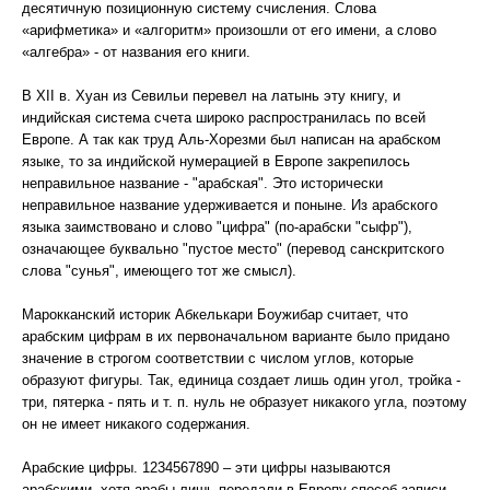
десятичную позиционную систему счисления. Слова
«арифметика» и «алгоритм» произошли от его имени, а слово
«алгебра» - от названия его книги.
В XII в. Хуан из Севильи перевел на латынь эту книгу, и
индийская система счета широко распространилась по всей
Европе. А так как труд Аль-Хорезми был написан на арабском
языке, то за индийской нумерацией в Европе закрепилось
неправильное название - "арабская". Это исторически
неправильное название удерживается и поныне. Из арабского
языка заимствовано и слово "цифра" (по-арабски "сыфр"),
означающее буквально "пустое место" (перевод санскритского
слова "сунья", имеющего тот же смысл).
Марокканский историк Абкелькари Боужибар считает, что
арабским цифрам в их первоначальном варианте было придано
значение в строгом соответствии с числом углов, которые
образуют фигуры. Так, единица создает лишь один угол, тройка -
три, пятерка - пять и т. п. нуль не образует никакого угла, поэтому
он не имеет никакого содержания.
Арабские цифры. 1234567890 – эти цифры называются
арабскими, хотя арабы лишь передали в Европу способ записи