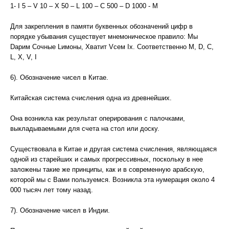
1- I 5 – V 10 – X 50 – L 100 – C 500 – D 1000 - M
Для закрепления в памяти буквенных обозначений цифр в
порядке убывания существует мнемоническое правило: Мы
Dарим Сочные Lимоны, Хватит Vсем Iх. Соответственно M, D, C,
L, X, V, I
6). Обозначение чисел в Китае.
Китайская система счисления одна из древнейших.
Она возникла как результат оперирования с палочками,
выкладываемыми для счета на стол или доску.
Существовала в Китае и другая система счисления, являющаяся
одной из старейших и самых прогрессивных, поскольку в нее
заложены такие же принципы, как и в современную арабскую,
которой мы с Вами пользуемся. Возникла эта нумерация около 4
000 тысяч лет тому назад.
7). Обозначение чисел в Индии.