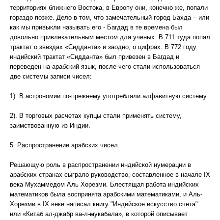
территориях ближнего Востока, в Европу они, конечно же, попали
гораздо позже. Дело в том, что замечательный город Бахда – или
как мы привыкли называть его - Багдад в те времена был
довольно привлекательным местом для ученых. В 711 туда попал
трактат о звёздах «Сидданта» и заодно, о цифрах. В 772 году
индийский трактат «Сидданта» был привезен в Багдад и
переведен на арабский язык, после чего стали использоваться
две системы записи чисел:
1). В астрономии по-прежнему употребляли алфавитную систему.
2). В торговых расчетах купцы стали применять систему,
заимствованную из Индии.
5. Распространение арабских чисел.
Решающую роль в распространении индийской нумерации в
арабских странах сыграло руководство, составленное в начале IX
века Мухаммедом Аль Хорезми. Блестящая работа индийских
математиков была воспринята арабскими математиками, и Аль-
Хорезми в IX веке написал книгу "Индийское искусство счета"
или «Китаб ал-джабр ва-л-мукабала», в которой описывает