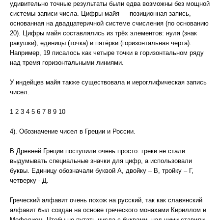
удивительно точные результаты были едва возможны без мощной
системы записи числа. Цифры майя — позиционная запись,
основанная на двадцатеричной системе счисления (по основанию
20). Цифры майя составлялись из трёх элементов: нуля (знак
ракушки), единицы (точка) и пятёрки (горизонтальная черта).
Например, 19 писалось как четыре точки в горизонтальном ряду
над тремя горизонтальными линиями.
У индейцев майя также существовала и иероглифическая запись
чисел.
1 2 3 4 5 6 7 8 9 10
4). Обозначение чисел в Греции и России.
В Древней Греции поступили очень просто: греки не стали
выдумывать специальные значки для цифр, а использовали
буквы. Единицу обозначали буквой А, двойку – В, тройку – Г,
четверку - Д.
Греческий алфавит очень похож на русский, так как славянский
алфавит был создан на основе греческого монахами Кириллом и
Мефодием. Чтобы не путать числа с буквами, над ними ставили