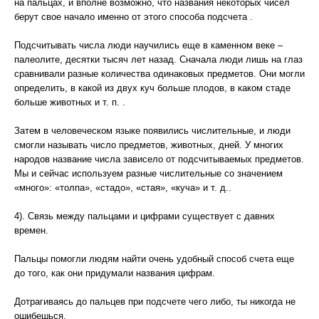
на пальцах, и вполне возможно, что названия некоторых чисел
берут свое начало именно от этого способа подсчета .
Подсчитывать числа люди научились еще в каменном веке –
палеолите, десятки тысяч лет назад. Сначала люди лишь на глаз
сравнивали разные количества одинаковых предметов. Они могли
определить, в какой из двух куч больше плодов, в каком стаде
больше животных и т. п. .
Затем в человеческом языке появились числительные, и люди
смогли называть число предметов, животных, дней. У многих
народов название числа зависело от подсчитываемых предметов.
Мы и сейчас используем разные числительные со значением
«много»: «толпа», «стадо», «стая», «куча» и т. д..
4). Связь между пальцами и цифрами существует с давних
времен.
Пальцы помогли людям найти очень удобный способ счета еще
до того, как они придумали названия цифрам.
Дотрагиваясь до пальцев при подсчете чего либо, ты никогда не
ошибешься.