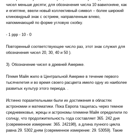
чисел меньше десяти; для обозначения числа 10 вавилоняне, как
и египтяне, ввели новый коллективный символ – более широкий
клиновидный знак с острием, направленным влево,
напоминающий по форме угловую скобку.
- 1 ррр - 10 - 0
Повторенный соответствующее число раз, этот знак служил для
обозначения чисел 20, 30, 40 и 50 ).
3). Обозначение чисел в древней Америке.
Племя Майя жило в Центральной Америке в течение первого
тысячелетия и во время своего расцвета имело одну из наиболее
развитых культур этого периода. .
Истинно поразительными были их достижения в областях
астрономии и математики. Пока Европа тащилась через темное
средневековье, жрецы и астрономы племени Майя определили по
солнцу, что продолжительность года составляет 365. 242 дня
(современное измерение: 365. 242198), а длина лунного цикла
равна 29. 5302 дням (современное измерение: 29. 53059). Такие