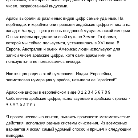
чисел, разработанный индусами.
Арабы выбрали из различных видов цифр самые удачные. На
верблюдах и кораблях они привезли индийские цифры и числа на
запад в Багдад – центр вновь созданной мусульманской империи.
От них цифры продолжили свой путь по Земле. Та форма,
которой мы сейчас пользуемся, установилась в XVI веке. В
Европе, Австралии и обеих Америках люди используют для
записи чисел арабские цифры, хотя сами арабы ими не
пользуются и не пользовались никогда.
Настоящая родина этой нумерации - Индия. Европейцы,
заимствовав нумерацию у арабов, называли ее "арабской".
Арабские цифры в европейском виде 0 1 2 3 4 5 6 7 8 9
Собственно арабские цифры, используемые в арабских странах ٠
١ ٢ ٣ ٤ ٥ ٦ ٧ ٨ ٩..
Я провел несколько опытов, пытаясь произвести математические
действия, используя разные системы счисления. Из возможных
вариантов я искал самый удобный способ и пришел к следующим
выводам.