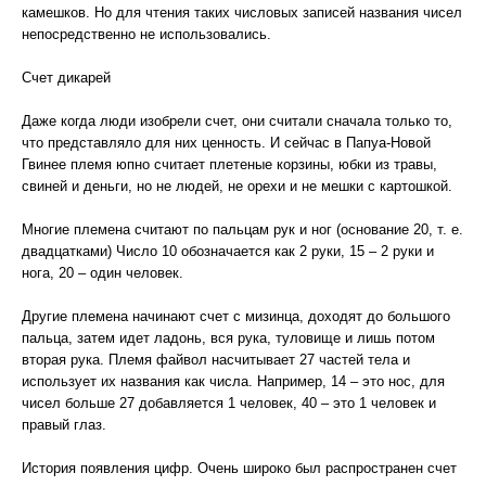
камешков. Но для чтения таких числовых записей названия чисел
непосредственно не использовались.
Счет дикарей
Даже когда люди изобрели счет, они считали сначала только то,
что представляло для них ценность. И сейчас в Папуа-Новой
Гвинее племя юпно считает плетеные корзины, юбки из травы,
свиней и деньги, но не людей, не орехи и не мешки с картошкой.
Многие племена считают по пальцам рук и ног (основание 20, т. е.
двадцатками) Число 10 обозначается как 2 руки, 15 – 2 руки и
нога, 20 – один человек.
Другие племена начинают счет с мизинца, доходят до большого
пальца, затем идет ладонь, вся рука, туловище и лишь потом
вторая рука. Племя файвол насчитывает 27 частей тела и
использует их названия как числа. Например, 14 – это нос, для
чисел больше 27 добавляется 1 человек, 40 – это 1 человек и
правый глаз.
История появления цифр. Очень широко был распространен счет