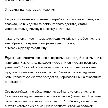
3). Единичная система счисления.
Нецивилизованными племена, потребности которых в счете, как
правило, не выходили за рамки первого десятка, стали
использовать единичную систему счисления.
Такая система чисел называется единичной, т. к. любое число в
ней образуется путем повторения одного знака,
символизирующего единицу.
Единичная система счисления первобытных людей не забыта и в
наши дни. Как узнать, на каком курсе учится курсант военного
училища? Сосчитайте, сколько полосок нашито на рукаве его
мундира. О количестве самолетов сбитых асом в воздушных
боях, говорит количество звездочек, нарисованных на фюзеляже
его самолета.
Это простейшая, но абсолютно неудобная система счисления.
Основана на единственной цифре - единице (палочке). Позволяет
записывать только натуральные числа. Чтобы представить число
в этой системе счисления нужно записать столько палочек,