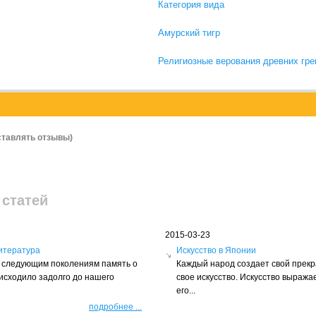
Категория вида
Амурский тигр
Религиозные верования древних гре
ставлять отзывы)
 статей
2015-03-23
итература
Искусство в Японии
ть следующим поколениям память о
Каждый народ создает свой прек
оисходило задолго до нашего
свое искусство. Искусство выражае
его...
подробнее
...