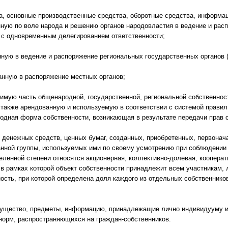
а, основные производственные средства, оборотные средства, информа
ную по воле народа и решению органов народовластия в ведение и рас
 с одновременным делегированием ответственности;
ную в ведение и распоряжение региональных государственных органов 
нную в распоряжение местных органов;
мую часть общенародной, государственной, региональной собственнос
 также арендованную и используемую в соответствии с системой правил
водная форма собственности, возникающая в результате передачи прав 
 денежных средств, ценных бумаг, созданных, приобретенных, первон
анной группы, используемых ими по своему усмотрению при соблюдении
еленной степени относятся акционерная, коллективно-долевая, коопера
в рамках которой объект собственности принадлежит всем участникам, 
ость, при которой определена доля каждого из отдельных собственников
ущество, предметы, информацию, принадлежащие лично индивидууму и
норм, распространяющихся на граждан-собственников.