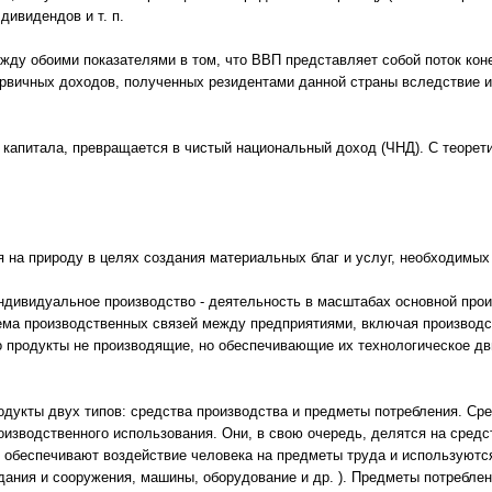
дивидендов и т. п.
жду обоими показателями в том, что ВВП представляет собой поток коне
ервичных доходов, полученных резидентами данной страны вследствие и
 капитала, превращается в чистый национальный доход (ЧНД). С теорет
я на природу в целях создания материальных благ и услуг, необходимых
ндивидуальное производство - деятельность в масштабах основной про
ема производственных связей между предприятиями, включая производс
о продукты не производящие, но обеспечивающие их технологическое дви
одукты двух типов: средства производства и предметы потребления. Сре
оизводственного использования. Они, в свою очередь, делятся на средс
е обеспечивают воздействие человека на предметы труда и используются
здания и сооружения, машины, оборудование и др. ). Предметы потреблен