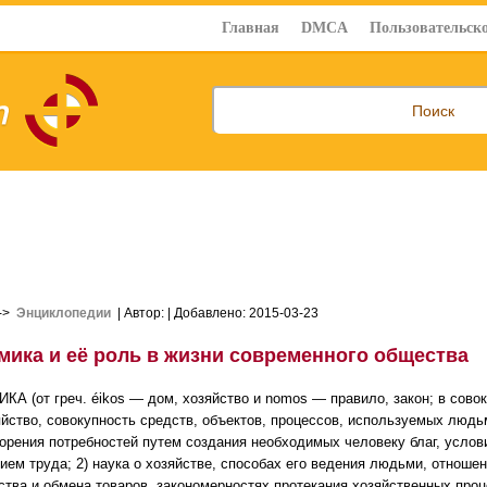
Главная
DMCA
Пользовательско
->
Энциклопедии
| Автор:
| Добавлено: 2015-03-23
мика и её роль в жизни современного общества
А (от греч. éikos — дом, хозяйство и nomos — правило, закон; в сово
яйство, совокупность средств, объектов, процессов, используемых людь
орения потребностей путем создания необходимых человеку благ, услов
ием труда; 2) наука о хозяйстве, способах его ведения людьми, отнош
ства и обмена товаров, закономерностях протекания хозяйственных проц