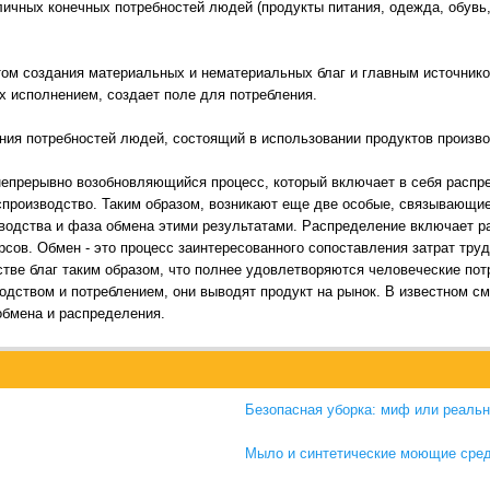
ичных конечных потребностей людей (продукты питания, одежда, обувь,
том создания материальных и нематериальных благ и главным источник
 исполнением, создает поле для потребления.
ения потребностей людей, состоящий в использовании продуктов произво
непрерывно возобновляющийся процесс, который включает в себя распр
воспроизводство. Таким образом, возникают еще две особые, связывающи
водства и фаза обмена этими результатами. Распределение включает р
рсов. Обмен - это процесс заинтересованного сопоставления затрат труд
тве благ таким образом, что полнее удовлетворяются человеческие пот
одством и потреблением, они выводят продукт на рынок. В известном 
обмена и распределения.
Безопасная уборка: миф или реальн
Мыло и синтетические моющие сред