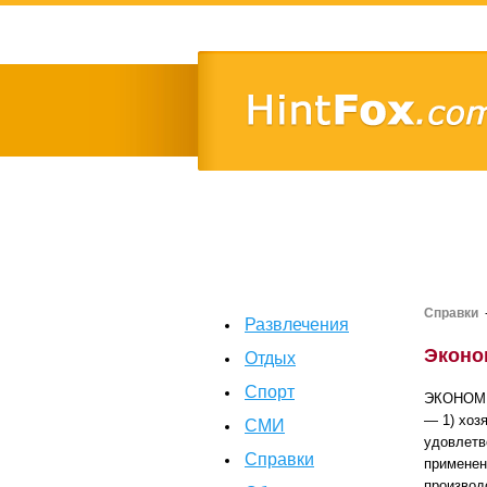
Справки
Развлечения
Эконо
Отдых
Спорт
ЭКОНОМИК
— 1) хоз
СМИ
удовлетв
Справки
применен
производ