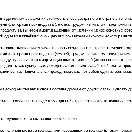
 в денежном выражении стоимость вновь созданного в стране в течение
еми факторами производства (землёй, трудом, капиталом, предпринима
продукту за вычетом амортизационных отчислений (износ основных сред
ой один из важнейших обобщающих показателей экономического развити
нежном выражении стоимость вновь созданного в стране в течение года
еми факторами производства (землей, трудом, капиталом, предпринима
продукту за вычетом амортизационных отчислений (износ основных средс
ределять как сумму всех доходов за год в виде заработной платы, про
ельной ренты. Национальный доход представляет собой один из важней
й доход учитывает в своем составе доходы от других стран и уплату д
дов, полученных резидентами данной страны за соответствующий пери
 следующее количественное соотношение
, полученных из-за границы или переданных за границу (к таким первы