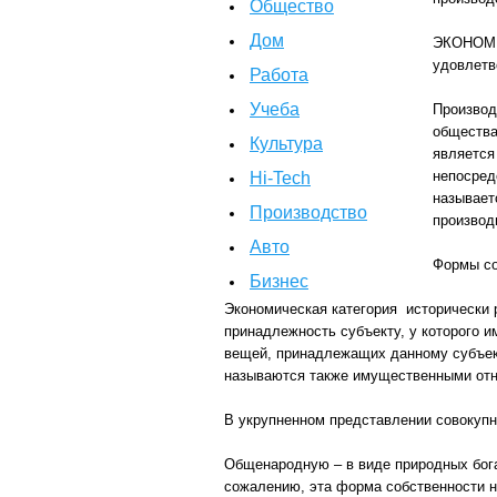
Общество
Дом
ЭКОНОМИК
удовлетв
Работа
Учеба
Производ
общества
Культура
является
непосред
Hi-Tech
называет
Производство
производ
Авто
Формы со
Бизнес
Экономическая категория исторически
принадлежность субъекту, у которого 
вещей, принадлежащих данному субъект
называются также имущественными от
В укрупненном представлении совокупн
Общенародную – в виде природных бога
сожалению, эта форма собственности н