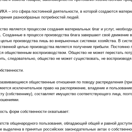
А – это сфера постоянной деятельности, в которой создаются матери
орения разнообразных потребностей людей.
ство является процессом создания материальных благ и услуг, необход
. Созданные в процессе производства блага завершают своё движение в
 целью производства лишь во внерыночных системах хозяйства. В систе
ственной целью производства является получение прибыли. Постоянно
ся общественным воспроизводством. Общество не может перестать потр
ить, следовательно, общество не может существовать, не воспроизводя
бственности.
 развивающиеся общественные отношения по поводу распределения (пр
имеется исключительное право на распоряжение, владение и пользование
у (собственнику), составляет имущество соответствующего лица, поэт
ношениями.
ость форм собственности охватывает:
тств общенародного пользования, обладающей общей и равной доступн
е выделена в принятых российских законодательных актах о собственно