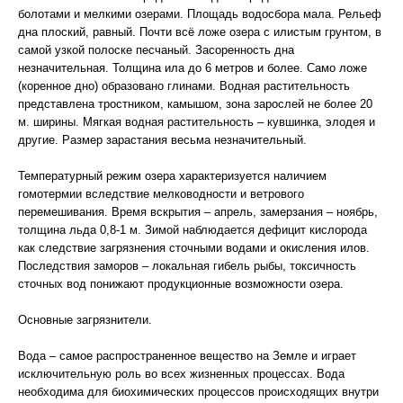
болотами и мелкими озерами. Площадь водосбора мала. Рельеф
дна плоский, равный. Почти всё ложе озера с илистым грунтом, в
самой узкой полоске песчаный. Засоренность дна
незначительная. Толщина ила до 6 метров и более. Само ложе
(коренное дно) образовано глинами. Водная растительность
представлена тростником, камышом, зона зарослей не более 20
м. ширины. Мягкая водная растительность – кувшинка, элодея и
другие. Размер зарастания весьма незначительный.
Температурный режим озера характеризуется наличием
гомотермии вследствие мелководности и ветрового
перемешивания. Время вскрытия – апрель, замерзания – ноябрь,
толщина льда 0,8-1 м. Зимой наблюдается дефицит кислорода
как следствие загрязнения сточными водами и окисления илов.
Последствия заморов – локальная гибель рыбы, токсичность
сточных вод понижают продукционные возможности озера.
Основные загрязнители.
Вода – самое распространенное вещество на Земле и играет
исключительную роль во всех жизненных процессах. Вода
необходима для биохимических процессов происходящих внутри