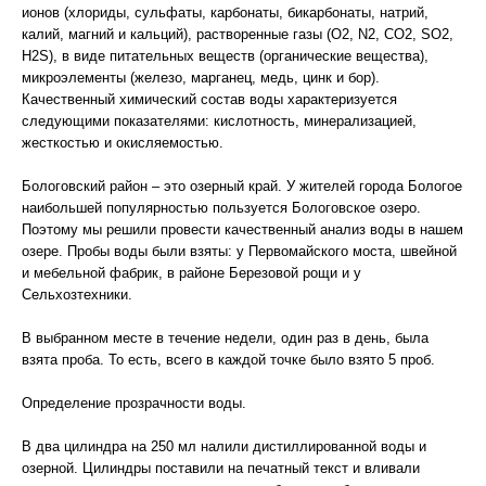
ионов (хлориды, сульфаты, карбонаты, бикарбонаты, натрий,
калий, магний и кальций), растворенные газы (O2, N2, CO2, SO2,
H2S), в виде питательных веществ (органические вещества),
микроэлементы (железо, марганец, медь, цинк и бор).
Качественный химический состав воды характеризуется
следующими показателями: кислотность, минерализацией,
жесткостью и окисляемостью.
Бологовский район – это озерный край. У жителей города Бологое
наибольшей популярностью пользуется Бологовское озеро.
Поэтому мы решили провести качественный анализ воды в нашем
озере. Пробы воды были взяты: у Первомайского моста, швейной
и мебельной фабрик, в районе Березовой рощи и у
Сельхозтехники.
В выбранном месте в течение недели, один раз в день, была
взята проба. То есть, всего в каждой точке было взято 5 проб.
Определение прозрачности воды.
В два цилиндра на 250 мл налили дистиллированной воды и
озерной. Цилиндры поставили на печатный текст и вливали