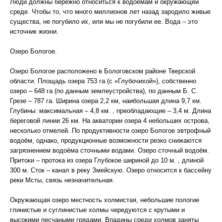
Люди должны бережно относиться к водоемам и окружающей
среде. Чтобы то, что много миллионов лет назад зародило живые
существа, не погубило их, или мы не погубили ее. Вода – это
источник жизни.
Озеро Бологое.
Озеро Бологое расположено в Бологовском районе Тверской
области. Площадь озера 753 га (с «Глубочихой»), собственно
озеро – 648 га (по данным землеустройства), по данным Б. С.
Грезе – 787 га. Ширина озера 2,2 км, наибольшая длина 9,7 км.
Глубины: максимальная – 4,8 км. , преобладающие – 3,4 м. Длина
береговой линии 26 км. На акватории озера 4 небольших острова,
несколько отмелей. По продуктивности озеро Бологое эвтрофный
водоём, однако, продукционные возможности резко снижаются
загрязнением водоёма сточными водами. Озеро сточный водоём.
Притоки – протока из озера Глубокое шириной до 10 м. , длиной
300 м. Сток – канал в реку Змейскую. Озеро относится к бассейну
реки Мсты, связь незначительная.
Окружающая озеро местность холмистая, небольшие пологие
глинистые и суглинистые холмы чередуются с крутыми и
высокими песчаными грядами. Впадины среди холмов заняты