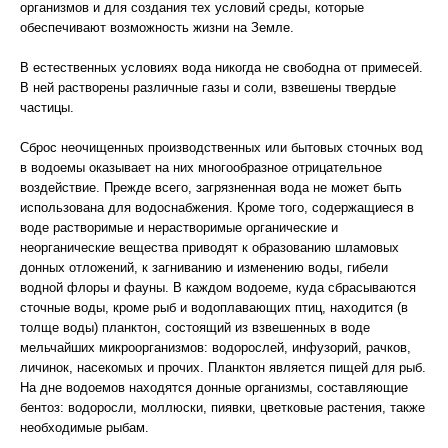
организмов и для создания тех условий среды, которые
обеспечивают возможность жизни на Земле.
В естественных условиях вода никогда не свободна от примесей.
В ней растворены различные газы и соли, взвешены твердые
частицы.
Сброс неочищенных производственных или бытовых сточных вод
в водоемы оказывает на них многообразное отрицательное
воздействие. Прежде всего, загрязненная вода не может быть
использована для водоснабжения. Кроме того, содержащиеся в
воде растворимые и нерастворимые органические и
неорганические вещества приводят к образованию шламовых
донных отложений, к загниванию и изменению воды, гибели
водной флоры и фауны. В каждом водоеме, куда сбрасываются
сточные воды, кроме рыб и водоплавающих птиц, находится (в
толще воды) планктон, состоящий из взвешенных в воде
мельчайших микроорганизмов: водорослей, инфузорий, рачков,
личинок, насекомых и прочих. Планктон является пищей для рыб.
На дне водоемов находятся донные организмы, составляющие
бентоз: водоросли, моллюски, пиявки, цветковые растения, также
необходимые рыбам.