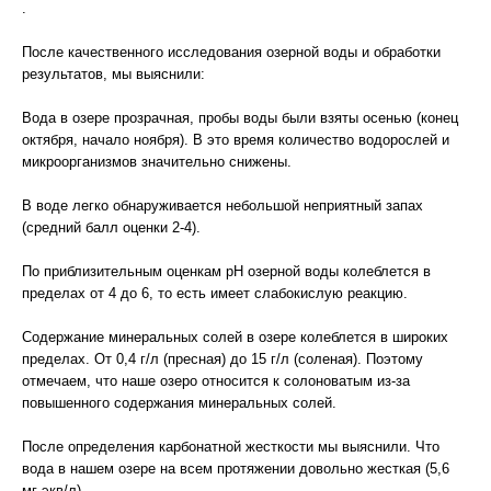
.
После качественного исследования озерной воды и обработки
результатов, мы выяснили:
Вода в озере прозрачная, пробы воды были взяты осенью (конец
октября, начало ноября). В это время количество водорослей и
микроорганизмов значительно снижены.
В воде легко обнаруживается небольшой неприятный запах
(средний балл оценки 2-4).
По приблизительным оценкам pH озерной воды колеблется в
пределах от 4 до 6, то есть имеет слабокислую реакцию.
Содержание минеральных солей в озере колеблется в широких
пределах. От 0,4 г/л (пресная) до 15 г/л (соленая). Поэтому
отмечаем, что наше озеро относится к солоноватым из-за
повышенного содержания минеральных солей.
После определения карбонатной жесткости мы выяснили. Что
вода в нашем озере на всем протяжении довольно жесткая (5,6
мг-экв/л).