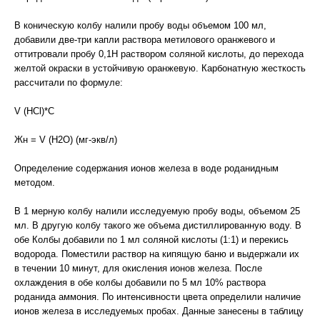
В коническую колбу налили пробу воды объемом 100 мл,
добавили две-три капли раствора метилового оранжевого и
оттитровали пробу 0,1Н раствором соляной кислоты, до перехода
желтой окраски в устойчивую оранжевую. Карбонатную жесткость
рассчитали по формуле:
V (HCl)*C
Жн = V (H2O) (мг-экв/л)
Определение содержания ионов железа в воде роданидным
методом.
В 1 мерную колбу налили исследуемую пробу воды, объемом 25
мл. В другую колбу такого же объема дистиллированную воду. В
обе Колбы добавили по 1 мл соляной кислоты (1:1) и перекись
водорода. Поместили раствор на кипящую баню и выдержали их
в течении 10 минут, для окисления ионов железа. После
охлаждения в обе колбы добавили по 5 мл 10% раствора
роданида аммония. По интенсивности цвета определили наличие
ионов железа в исследуемых пробах. Данные занесены в таблицу