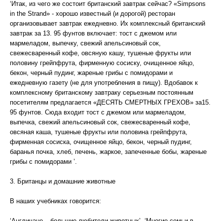
‘Итак, из чего же состоит британский завтрак сейчас? «Simpsons
in the Strand» - хорошо известный (и дорогой) ресторан
организовывает завтрак ежедневно. Их комплексный британский
завтрак за 13. 95 фунтов включает: тост с джемом или
мармеладом, выпечку, свежий апельсиновый сок,
свежесваренный кофе, овсяную кашу, тушеные фрукты или
половину грейпфрута, фирменную сосиску, очищенное яйцо,
бекон, черный пудинг, жареные грибы с помидорами и
ежедневную газету (не для употребления в пищу). Вдобавок к
комплексному британскому завтраку серьезным постоянным
посетителям предлагается «ДЕСЯТЬ СМЕРТНЫХ ГРЕХОВ» за15.
95 фунтов. Сюда входит тост с джемом или мармеладом,
выпечка, свежий апельсиновый сок, свежесваренный кофе,
овсяная каша, тушеные фрукты или половина грейпфрута,
фирменная сосиска, очищенное яйцо, бекон, черный пудинг,
баранья почка, хлеб, печень, жаркое, запеченные бобы, жареные
грибы с помидорами ’.
3. Британцы и домашние животные
В наших учебниках говорится:
‘Англичане – большие любители животных’, ‘Многие семьи в