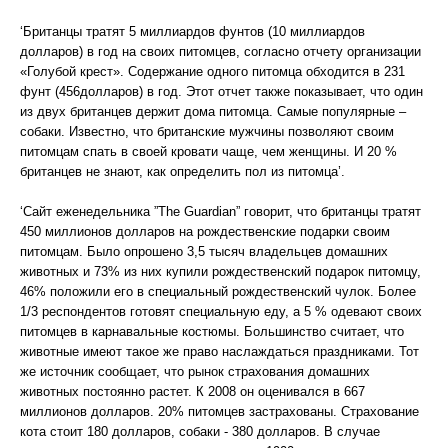
‘Британцы тратят 5 миллиардов фунтов (10 миллиардов
долларов) в год на своих питомцев, согласно отчету организации
«Голубой крест». Содержание одного питомца обходится в 231
фунт (456долларов) в год. Этот отчет также показывает, что один
из двух британцев держит дома питомца. Самые популярные –
собаки. Известно, что британские мужчины позволяют своим
питомцам спать в своей кровати чаще, чем женщины. И 20 %
британцев не знают, как определить пол из питомца’.
‘Сайт еженедельника ”The Guardian” говорит, что британцы тратят
450 миллионов долларов на рождественские подарки своим
питомцам. Было опрошено 3,5 тысяч владельцев домашних
животных и 73% из них купили рождественский подарок питомцу,
46% положили его в специальный рождественский чулок. Более
1/3 респондентов готовят специальную еду, а 5 % одевают своих
питомцев в карнавальные костюмы. Большинство считает, что
животные имеют такое же право наслаждаться праздниками. Тот
же источник сообщает, что рынок страхования домашних
животных постоянно растет. К 2008 он оценивался в 667
миллионов долларов. 20% питомцев застрахованы. Страхование
кота стоит 180 долларов, собаки - 380 долларов. В случае