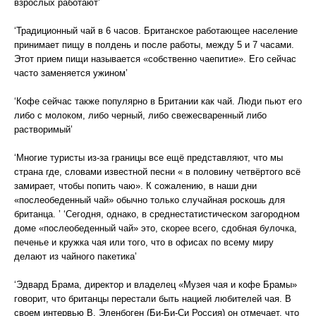
взрослых работают’
‘Традиционный чай в 6 часов. Британское работающее население
принимает пищу в полдень и после работы, между 5 и 7 часами.
Этот прием пищи называется «собственно чаепитие». Его сейчас
часто заменяется ужином’
‘Кофе сейчас также популярно в Британии как чай. Люди пьют его
либо с молоком, либо черный, либо свежесваренный либо
растворимый’
‘Многие туристы из-за границы все ещё представляют, что мы
страна где, словами известной песни « в половину четвёртого всё
замирает, чтобы попить чаю». К сожалению, в наши дни
«послеобеденный чай» обычно только случайная роскошь для
британца. ’ ‘Сегодня, однако, в среднестатистическом загородном
доме «послеобеденный чай» это, скорее всего, сдобная булочка,
печенье и кружка чая или того, что в офисах по всему миру
делают из чайного пакетика’
‘Эдвард Брама, директор и владелец «Музея чая и кофе Брамы»
говорит, что британцы перестали быть нацией любителей чая. В
своем интервью В. Эленбоген (Би-Би-Си Россия) он отмечает, что