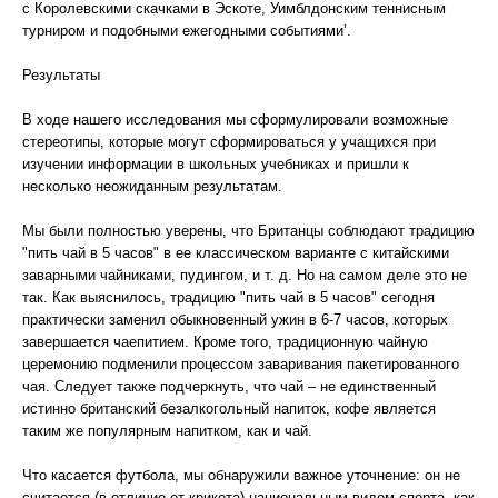
с Королевскими скачками в Эскоте, Уимблдонским теннисным
турниром и подобными ежегодными событиями’.
Результаты
В ходе нашего исследования мы сформулировали возможные
стереотипы, которые могут сформироваться у учащихся при
изучении информации в школьных учебниках и пришли к
несколько неожиданным результатам.
Мы были полностью уверены, что Британцы соблюдают традицию
"пить чай в 5 часов" в ее классическом варианте с китайскими
заварными чайниками, пудингом, и т. д. Но на самом деле это не
так. Как выяснилось, традицию "пить чай в 5 часов" сегодня
практически заменил обыкновенный ужин в 6-7 часов, которых
завершается чаепитием. Кроме того, традиционную чайную
церемонию подменили процессом заваривания пакетированного
чая. Следует также подчеркнуть, что чай – не единственный
истинно британский безалкогольный напиток, кофе является
таким же популярным напитком, как и чай.
Что касается футбола, мы обнаружили важное уточнение: он не
считается (в отличие от крикета) национальным видом спорта, как