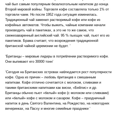
чай был самым популярным безалкогольным напитком до конца
Второй мировой войны. Торговля кофе составляла только 1% от
торговли чаем. Но после 1952 года ситуация изменилась.
Традиционный чай заменил растворимый кофе или кофе из
кофейных автоматов. Чтобы выжить, чайные компании начали
производить чай в пакетиках, а это не то же самое, что
свежезаваренный английский чай. 95 % пьющих чай, пьют его из
пакетиков. Брама считает, что возрождения традиционной
британской чайной церемонии не будет. ’
‘Британцы – мировые лидеры в потреблении растворимого кофе.
Они выпивают его 30000 тонн’
‘Сегодня на Британских островах наблюдается рост популярности
кофе. Одна из причин – любовь британцев к смешанным
напиткам. Кофе отлично сочетается с молоком, сливками и
такими британскими напитками как виски, «Бейлис» и др.
Британцы обычно пьют «белый» кофе (с молоком или сливками)
или «белый» кофе с молоком и сахаром. Кофе – праздничный
напиток в день Святого Валентина, на Рождество, на новогодних
вечеринках, на Пасху и многие семейные праздники ’