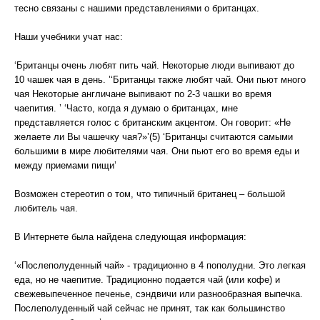
тесно связаны с нашими представлениями о британцах.
Наши учебники учат нас:
‘Британцы очень любят пить чай. Некоторые люди выпивают до
10 чашек чая в день. ’‘Британцы также любят чай. Они пьют много
чая Некоторые англичане выпивают по 2-3 чашки во время
чаепития. ’ ‘Часто, когда я думаю о британцах, мне
представляется голос с британским акцентом. Он говорит: «Не
желаете ли Вы чашечку чая?»’(5) ‘Британцы считаются самыми
большими в мире любителями чая. Они пьют его во время еды и
между приемами пищи’
Возможен стереотип о том, что типичный британец – большой
любитель чая.
В Интернете была найдена следующая информация:
‘«Послеполуденный чай» - традиционно в 4 пополудни. Это легкая
еда, но не чаепитие. Традиционно подается чай (или кофе) и
свежевыпеченное печенье, сэндвичи или разнообразная выпечка.
Послеполуденный чай сейчас не принят, так как большинство