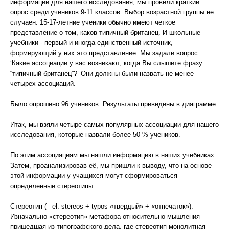
информации для нашего исследования, мы провели краткий
опрос среди учеников 9-11 классов. Выбор возрастной группы не
случаен. 15-17-летние ученики обычно имеют четкое
представление о том, каков типичный британец. И школьные
учебники - первый и иногда единственный источник,
формирующий у них это представление. Мы задали вопрос:
‘Какие ассоциации у вас возникают, когда Вы слышите фразу
“типичный британец”?’ Они должны были назвать не менее
четырех ассоциаций.
Было опрошено 96 учеников. Результаты приведены в диаграмме.
Итак, мы взяли четыре самых популярных ассоциации для нашего
исследования, которые назвали более 50 % учеников.
По этим ассоциациям мы нашли информацию в наших учебниках.
Затем, проанализировав её, мы пришли к выводу, что на основе
этой информации у учащихся могут сформироваться
определенные стереотипы.
Стереотип ( _el. stereos + typos «твердый» + «отпечаток»).
Изначально «стереотип» метафора относительно мышления
пришедшая из типографского дела, где стереотип монолитная