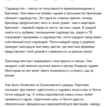
‘Садоводство – третье по популярности времяпровождение в
Британии. Она известна своими садами и большинство британцев
обожают садоводство. Это одна из главных причин, почему
британцы предпочитают жить в своих домах, чем в квартирах.
Британия – мировой лидер по числу частных садов. В каждой
газете есть рубрика, посвященная садоводству, радио и ТВ
показывают программы о садоводстве, почти каждый город имеет
собственный клуб садоводов. Почти каждый город и деревня
проводят ежегодную выставку цветов, где местные фермеры
представляют свой урожай и соревнуются за разные призы’.
‘Британцы мечтают выращивать свои фрукты и овощи. Они
ожидают собственного кусочка земли в центре Лондона годами.
Некоторым из них везет иметь возможность устроить сад на
крыше’.
‘Как было объявлено из Букингемского дворца, Королева
посещает фестиваль «цветочного и садового искусства» в Челси
почти каждый год. А члены королевской семьи очень любят
заниматься садом. «Цветочное шоу» в Челси одно из
обязательных официальных мероприятий для британцев, наряду