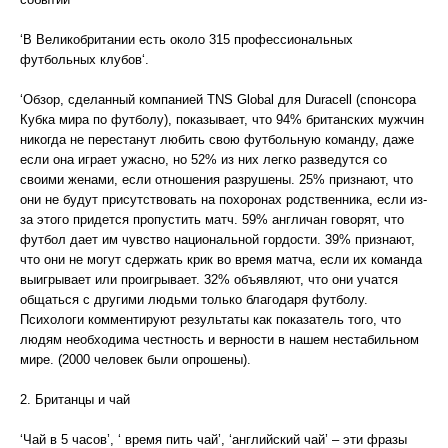
‘В Великобритании есть около 315 профессиональных
футбольных клубов‘.
‘Обзор, сделанный компанией TNS Global для Duracell (спонсора
Кубка мира по футболу), показывает, что 94% британских мужчин
никогда не перестанут любить свою футбольную команду, даже
если она играет ужасно, но 52% из них легко разведутся со
своими женами, если отношения разрушены. 25% признают, что
они не будут присутствовать на похоронах родственника, если из-
за этого придется пропустить матч. 59% англичан говорят, что
футбол дает им чувство национальной гордости. 39% признают,
что они не могут сдержать крик во время матча, если их команда
выигрывает или проигрывает. 32% объявляют, что они учатся
общаться с другими людьми только благодаря футболу.
Психологи комментируют результаты как показатель того, что
людям необходима честность и верности в нашем нестабильном
мире. (2000 человек были опрошены).
2. Британцы и чай
‘Чай в 5 часов’, ‘ время пить чай’, ‘английский чай’ – эти фразы