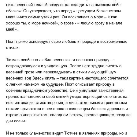
пить весенний теплый воздух» да «следить на высоком небе
облака». Он утверждает, что перед « цветущим блаженством
мая» ничто самые утехи рая. Он восклицает о море – « как
хорошо ты, о море ночное!», о грозе - « люблю грозу в начале
мая!».
Поэт прямо исповедует свою любовь к природе в восторженных
стихах.
Тютчев особенно любил весеннюю и осеннюю природу –
возрождающуюся и увядающую. После него трудно писать о
весенней грозе или перекладывать в стихи ликующий шум
весенних вод Здесь опять – таки картина настоящего сочетается
с легким намеком на будущее. Поэт описывает природу в
осеннем праздничном убранстве. Ее « умильная таинственная
прелесть» наложила свой мягкий умиротворяющий отпечаток на
всю интонацию стихотворения, и лишь отдельными тревожными
нотами врываются в нее слова о «зловещем блеске» деревьев и
строки о «порывистом, холодном ветре», предвещающем поздние
дни осени.
И не только блаженство видит Тютчев в явлениях природы, но и