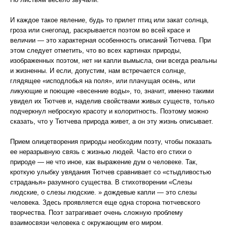
И каждое такое явление, будь то прилет птиц или закат солнца,
гроза или снегопад, раскрывается поэтом во всей красе и
величии — это характерная особенность описаний Тютчева. При
этом следует отметить, что во всех картинах природы,
изображенных поэтом, нет ни капли вымысла, они всегда реальны
и жизненны. И если, допустим, нам встречается солнце,
глядящее «исподлобья на поля», или плачущая осень, или
ликующие и поющие «весенние воды», то, значит, именно такими
увидел их Тютчев и, наделив свойствами живых существ, только
подчеркнул неброскую красоту и колоритность. Поэтому можно
сказать, что у Тютчева природа живет, а он эту жизнь описывает.
Прием олицетворения природы необходим поэту, чтобы показать
ее неразрывную связь с жизнью людей. Часто его стихи о
природе — не что иное, как выражение дум о человеке. Так,
кроткую улыбку увядания Тютчев сравнивает со «стыдливостью
страданья» разумного существа. В стихотворении «Слезы
людские, о слезы людские. » дождевые капли — это слезы
человека. Здесь проявляется еще одна сторона тютчевского
творчества. Поэт затрагивает очень сложную проблему
взаимосвязи человека с окружающим его миром.