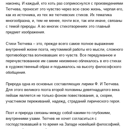
наконец. И каждый, кто хоть раз соприкоснулся с произведениями
Тютчева, проносит это чувство через всю свою жизнь, черпая его,
как из источника, из тех же тютчевских стихов. Их тематика
многообразна, и, тем не менее, почти все, так или иначе, связаны
с темой природы. А во многих стихотворениях это главный
предмет изображения.
Стихи Тютчева – это, прежде всего самое полное выражение
внутренней жизни поэта, неутомимой работы его мысли, сложного
противоборства волновавших его чувств. Все передуманное и
перечувствованное им самим неизменно облекалось в его стихах
в художественный образ и подымалось на высоту философского
обобщения.
Природа одна из основных составляющих лирики Ф. И Тютчева.
Для этого великого поэта второй половины девятнадцатого века
пейзаж является не только фоном повествования, а, скорее,
участником переживаний, надежд, страданий лирического героя.
Поэт и природа связаны между собой какими-то глубокими,
внутренними узами. Тютчев не хочет согласиться с
господствовавшей в то время на Западе новейшей философией,