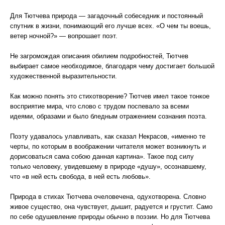
Для Тютчева природа — загадочный собеседник и постоянный
спутник в жизни, понимающий его лучше всех. «О чем ты воешь,
ветер ночной?» — вопрошает поэт.
Не загромождая описания обилием подробностей, Тютчев
выбирает самое необходимое, благодаря чему достигает большой
художественной выразительности.
Как можно понять это стихотворение? Тютчев имел такое тонкое
восприятие мира, что слово с трудом поспевало за всеми
идеями, образами и было бледным отражением сознания поэта.
Поэту удавалось улавливать, как сказал Некрасов, «именно те
черты, по которым в воображении читателя может возникнуть и
дорисоваться сама собою данная картина». Такое под силу
только человеку, увидевшему в природе «душу», осознавшему,
что «в ней есть свобода, в ней есть любовь».
Природа в стихах Тютчева очеловечена, одухотворена. Словно
живое существо, она чувствует, дышит, радуется и грустит. Само
по себе одушевление природы обычно в поэзии. Но для Тютчева