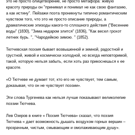
это не просто олицетворение, не просто метафора: живую
красоту природы он "принимал и понимал не как свою фантазию,
а как истину". Пейзажи поэта проникнуты типично романтическим
чувством того, что это не просто описание природы, а
драматические эпизоды какого-то сплошного действия ("Весенние
воды" (1830), "Зима недаром злится" (1836), "Как весел грохот
летних бурь. ", "Чародейкою зимою. " (1852).
Тютчевская поэзия бывает возвышенной и земной, радостной и
грустной, живой и космически холодной, но всегда неповторимой,
такой, которую нельзя забыть, если хоть раз прикоснешься к ее
красоте.
«О Тютчеве не думает тот, кто его не чувствует, тем самым,
доказывая, что он не чувствует поэзии».
Эти слова Тургенева как нельзя лучше показывают великолепие
поэзии Тютчева.
Лев Озеров в книге « Поэзия Тютчева» сказал, что поэзия
Тютчева « дает возможность дышать воздухом горных вершин –
прозрачным, чистым, смывающим и омолаживающим душу».