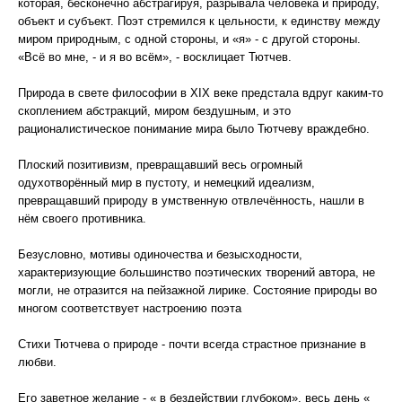
которая, бесконечно абстрагируя, разрывала человека и природу,
объект и субъект. Поэт стремился к цельности, к единству между
миром природным, с одной стороны, и «я» - с другой стороны.
«Всё во мне, - и я во всём», - восклицает Тютчев.
Природа в свете философии в XIX веке предстала вдруг каким-то
скоплением абстракций, миром бездушным, и это
рационалистическое понимание мира было Тютчеву враждебно.
Плоский позитивизм, превращавший весь огромный
одухотворённый мир в пустоту, и немецкий идеализм,
превращавший природу в умственную отвлечённость, нашли в
нём своего противника.
Безусловно, мотивы одиночества и безысходности,
характеризующие большинство поэтических творений автора, не
могли, не отразится на пейзажной лирике. Состояние природы во
многом соответствует настроению поэта
Стихи Тютчева о природе - почти всегда страстное признание в
любви.
Его заветное желание - « в бездействии глубоком», весь день «