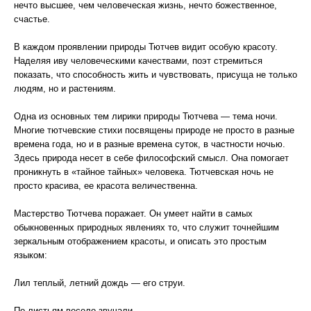
нечто высшее, чем человеческая жизнь, нечто божественное,
счастье.
В каждом проявлении природы Тютчев видит особую красоту.
Наделяя иву человеческими качествами, поэт стремиться
показать, что способность жить и чувствовать, присуща не только
людям, но и растениям.
Одна из основных тем лирики природы Тютчева — тема ночи.
Многие тютчевские стихи посвящены природе не просто в разные
времена года, но и в разные времена суток, в частности ночью.
Здесь природа несет в себе философский смысл. Она помогает
проникнуть в «тайное тайных» человека. Тютчевская ночь не
просто красива, ее красота величественна.
Мастерство Тютчева поражает. Он умеет найти в самых
обыкновенных природных явлениях то, что служит точнейшим
зеркальным отображением красоты, и описать это простым
языком:
Лил теплый, летний дождь — его струи.
По листьям весело звучали.