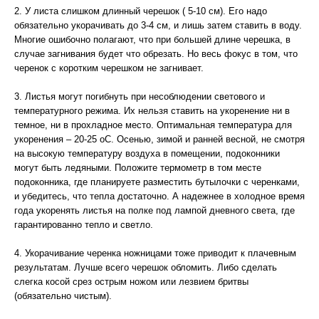
2. У листа слишком длинный черешок ( 5-10 см). Его надо
обязательно укорачивать до 3-4 см, и лишь затем ставить в воду.
Многие ошибочно полагают, что при большей длине черешка, в
случае загнивания будет что обрезать. Но весь фокус в том, что
черенок с коротким черешком не загнивает.
3. Листья могут погибнуть при несоблюдении светового и
температурного режима. Их нельзя ставить на укоренение ни в
темное, ни в прохладное место. Оптимальная температура для
укоренения – 20-25 оC. Осенью, зимой и ранней весной, не смотря
на высокую температуру воздуха в помещении, подоконники
могут быть ледяными. Положите термометр в том месте
подоконника, где планируете разместить бутылочки с черенками,
и убедитесь, что тепла достаточно. А надежнее в холодное время
года укоренять листья на полке под лампой дневного света, где
гарантированно тепло и светло.
4. Укорачивание черенка ножницами тоже приводит к плачевным
результатам. Лучше всего черешок обломить. Либо сделать
слегка косой срез острым ножом или лезвием бритвы
(обязательно чистым).