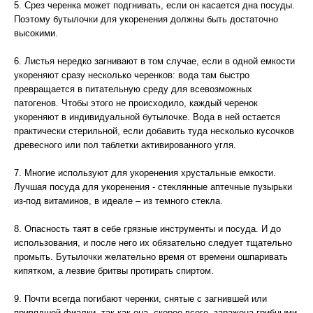
5. Срез черенка может подгнивать, если он касается дна посуды.
Поэтому бутылочки для укоренения должны быть достаточно
высокими.
6. Листья нередко загнивают в том случае, если в одной емкости
укореняют сразу несколько черенков: вода там быстро
превращается в питательную среду для всевозможных
патогенов. Чтобы этого не происходило, каждый черенок
укореняют в индивидуальной бутылочке. Вода в ней остается
практически стерильной, если добавить туда несколько кусочков
древесного или пол таблетки активированного угля.
7. Многие используют для укоренения хрустальные емкости.
Лучшая посуда для укоренения - стеклянные аптечные пузырьки
из-под витаминов, в идеале – из темного стекла.
8. Опасность таят в себе грязные инструменты и посуда. И до
использования, и после него их обязательно следует тщательно
промыть. Бутылочки желательно время от времени ошпаривать
кипятком, а лезвие бритвы протирать спиртом.
9. Почти всегда погибают черенки, снятые с загнившей или
привядшей фиалки, так как она, скорее всего, заражена грибными