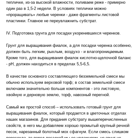
тепличке, из-за высокой влажности, поливаем реже - примерно
один раз в 1,5-2 недели. В условиях теплички можно
«проращивать» любые черенки - даже фрагменты листовой
пластинки. Главное не переувлажнить субстрат.
IV. Подготовка грунта для посадки укоренившихся черенков.
Грунт для выращивания фиалок, а для посадки черенка особенно,
должен быть легким, рыхлым, воздухо - и влагопроницаемым.
Кроме того, для выращивания фиалок кислотно-щелочной баланс
- рН, должен находиться в пределах 5,5-6,5.
В качестве основного составляющего безземельной смеси мы
обычно используем верховой торф; в состав земельной смеси
включаем значительно больше компонентов - это листовую,
хвойную и дерновую землю, торф, навозный перегной.
Самый же простой способ – использовать готовый грунт для
выращивания фиалок, который продается в цветочных отделах
наших магазинов. Для придания субстрату вышеперечисленных
свойств, в него мы добавляем хорошо промытый крупный речной
песок, нарезанный болотный мох сфагнум. Если смесь слишком
пересохла, то перед посадкой мы ее увлажняем, но грунт не