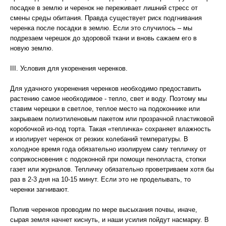
посадке в землю и черенок не переживает лишний стресс от
смены среды обитания. Правда существует риск подгнивания
черенка после посадки в землю. Если это случилось – мы
подрезаем черешок до здоровой ткани и вновь сажаем его в
новую землю.
III. Условия для укоренения черенков.
Для удачного укоренения черенков необходимо предоставить
растению самое необходимое - тепло, свет и воду. Поэтому мы
ставим черешки в светлое, теплое место на подоконнике или
закрываем полиэтиленовым пакетом или прозрачной пластиковой
коробочкой из-под торта. Такая «тепличка» сохраняет влажность
и изолирует черенок от резких колебаний температуры. В
холодное время года обязательно изолируем саму тепличку от
соприкосновения с подоконной при помощи пенопласта, стопки
газет или журналов. Тепличку обязательно проветриваем хотя бы
раз в 2-3 дня на 10-15 минут. Если это не проделывать, то
черенки загнивают.
Полив черенков проводим по мере высыхания почвы, иначе,
сырая земля начнет киснуть, и наши усилия пойдут насмарку. В