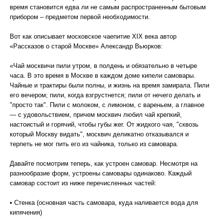
время становится едва ли не самым распространенным бытовым
прибором – предметом первой необходимости.
Вот как описывает московское чаепитие XIX века автор
«Рассказов о старой Москве» Александр Вьюрков:
«Чай москвичи пили утром, в полдень и обязательно в четыре
часа. В это время в Москве в каждом доме кипели самовары.
Чайные и трактиры были полны, и жизнь на время замирала. Пили
его вечером; пили, когда взгрустнется; пили от нечего делать и
"просто так". Пили с молоком, с лимоном, с вареньем, а главное
— с удовольствием, причем москвич любил чай крепкий,
настоистый и горячий, чтобы губы жег. От жидкого чая, "сквозь
который Москву видать", москвич деликатно отказывался и
терпеть не мог пить его из чайника, только из самовара.
Давайте посмотрим теперь, как устроен самовар. Несмотря на
разнообразие форм, устроены самовары одинаково. Каждый
самовар состоит из ниже перечисленных частей:
• Стенка (основная часть самовара, куда наливается вода для
кипячения)