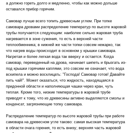
а должно гореть долго и медленно, чтобы как можно дольше
оставался прибор горячим.
Самовар лучше всего топить древесным углем. При топке
самовара дровами распределение температур по высоте жаровой
трубы получается следующим: наиболее сильно жаровая труба
нагревается в зоне сужения, то есть в верхней части
теплообменника; в нижней же части топки совсем нежарко, так
что нагрев воды происходит в основном у крышки самовара.
Нагретая и более легкая вода так вверху и остается. Когда
самовар, переведенный на дрова, начинает шипеть и брызгать из-
под крышки горячими каплями, это совсем не означает, что вода
вскипела и можно восклицать: "Господа! Самовар готов! Давайте
пить чай!". Может оказаться, что жидкость, находящаяся в
придонной области и наполняющая чашки через кран, чуть
теплая. Кроме того, низкие температуры в жаровой трубе
приводят к тому, что из древесины активно выделяются смолы и
конденсат, загрязняющие топку самовара.
Распределение температур по высоте жаровой трубы при работе
самовара на древесном угле таково: самая высокая температура
в области очага горения, то есть внизу; верхняя часть жаровой