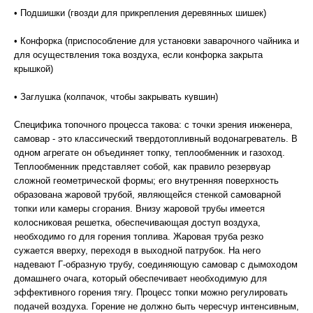
• Подшишки (гвозди для прикрепления деревянных шишек)
• Конфорка (приспособление для установки заварочного чайника и
для осуществления тока воздуха, если конфорка закрыта
крышкой)
• Заглушка (колпачок, чтобы закрывать кувшин)
Специфика топочного процесса такова: с точки зрения инженера,
самовар - это классический твердотопливный водонагреватель. В
одном агрегате он объединяет топку, теплообменник и газоход.
Теплообменник представляет собой, как правило резервуар
сложной геометрической формы; его внутренняя поверхность
образована жаровой трубой, являющейся стенкой самоварной
топки или камеры сгорания. Внизу жаровой трубы имеется
колосниковая решетка, обеспечивающая доступ воздуха,
необходимо го для горения топлива. Жаровая труба резко
сужается вверху, переходя в выходной патрубок. На него
надевают Г-образную трубу, соединяющую самовар с дымоходом
домашнего очага, который обеспечивает необходимую для
эффективного горения тягу. Процесс топки можно регулировать
подачей воздуха. Горение не должно быть чересчур интенсивным,