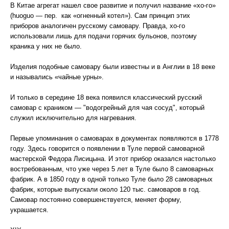
В Китае агрегат нашел свое развитие и получил название «хо-го»
(huoguo — пер. как «огненный котел»). Сам принцип этих
приборов аналогичен русскому самовару. Правда, хо-го
использовали лишь для подачи горячих бульонов, поэтому
краника у них не было.
Изделия подобные самовару были известны и в Англии в 18 веке
и назывались «чайные урны».
И только в середине 18 века появился классический русский
самовар с краником — "водогрейный для чая сосуд", который
служил исключительно для нагревания.
Первые упоминания о самоварах в документах появляются в 1778
году. Здесь говорится о появлении в Туле первой самоварной
мастерской Федора Лисицына. И этот прибор оказался настолько
востребованным, что уже через 5 лет в Туле было 8 самоварных
фабрик. А в 1850 году в одной только Туле было 28 самоварных
фабрик, которые выпускали около 120 тыс. самоваров в год.
Самовар постоянно совершенствуется, меняет форму,
украшается.