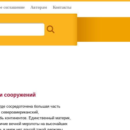
е соглашение
Авторам
Контакты
 и сооружений
где сосредоточена большая часть
 североамериканский,
бь континентов. Единственный материк,
личие вечной мерзлоты на высочайших
ь в мире нет другой такой державы,