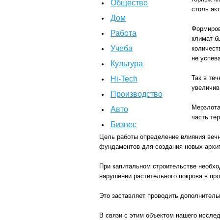
Общество
столь ак
Дом
Формиров
Работа
климат б
Учеба
количест
не успев
Культура
Так в те
Hi-Tech
увеличив
Производство
Мерзлота
Авто
часть те
Бизнес
Цель работы определение влияния веч
фундаментов для создания новых архит
При капитальном строительстве необхо
нарушении растительного покрова в про
Это заставляет проводить дополнительн
В связи с этим объектом нашего иссле