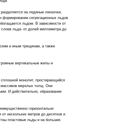
олщи.
 разделяется на ледяные линзочки,
ри формировании сегрегационных льдов
обогащается льдом. В зависимости от
 слоев льда- от долей миллиметра до
ским и иным трещинам, а также
огромные вертикальные жилы и
ет сплошной монолит, простирающийся
е массивов мерзлых толщ. Они
ми. И действительно, образование
реимущественно горизонтально
 от нескольких метров до десятков и
естны пластовые льды и на больших