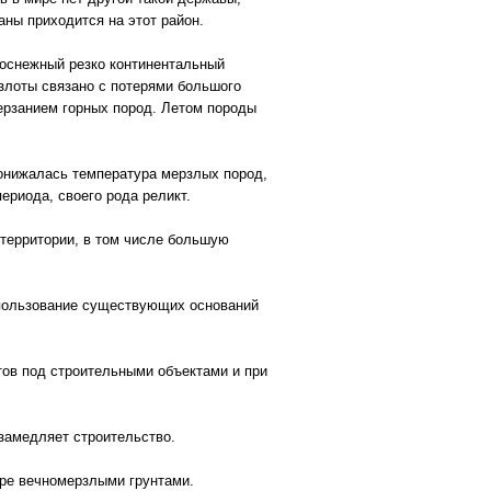
аны приходится на этот район.
оснежный резко континентальный
злоты связано с потерями большого
ерзанием горных пород. Летом породы
Понижалась температура мерзлых пород,
ериода, своего рода реликт.
территории, в том числе большую
спользование существующих оснований
тов под строительными объектами и при
 замедляет строительство.
ере вечномерзлыми грунтами.