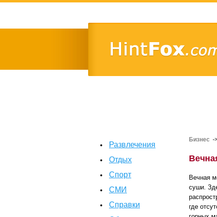
Бизнес
-
Развлечения
Вечна
Отдых
Спорт
Вечная м
суши. Зд
СМИ
распрост
Справки
где отсу
горных м