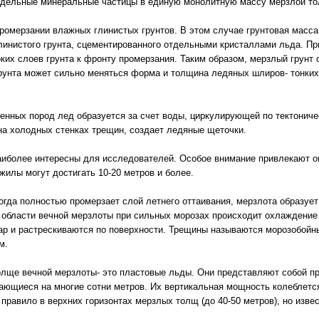
отдельные минеральные частицы в единую монолитную массу мерзлой т
ромерзании влажных глинистых грунтов. В этом случае грунтовая масса
линистого грунта, сцементированного отдельными кристаллами льда. П
ких слоев грунта к фронту промерзания. Таким образом, мерзлый грунт 
грунта может сильно меняться форма и толщина ледяных шлиров- тонких
енных пород лед образуется за счет воды, циркулирующей по тектониче
 на холодных стенках трещин, создает ледяные щеточки.
аиболее интересны для исследователей. Особое внимание привлекают 
илы могут достигать 10-20 метров и более.
когда полностью промерзает слой летнего оттаивания, мерзлота образу
В области вечной мерзлоты при сильных морозах происходит охлаждени
р и растрескиваются по поверхности. Трещины называются морозобойны
м.
олще вечной мерзлоты- это пластовые льды. Они представляют собой п
ающиеся на многие сотни метров. Их вертикальная мощность колеблется
 правило в верхних горизонтах мерзлых толщ (до 40-50 метров), но изв