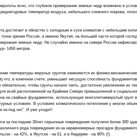
мерзлоты ясно, что глубокое промерзание земных недр возможно в услов
реднегодовых температур воздуха, небольшого снежного покрова, пло
та достигает в областях с холодным и сухи климатом с небольшим колич
 точки зрения Россия, а именно Якутия, на большей части которой госпо
омерзания земных недр. Не случайно именно на севере России зафикси
ур- 1450 метров.
ении температуры мерзлых грунтов изменяются их физико-механические
ям),что, в конечном счете, уменьшает несущую способность фундаменто
е обязательно, чтобы грунты начали таять, достаточно увеличения их т
для всей расположенной на Крайнем Севере промышленной и социально
на на свайных фундаментах, использующих многолетнемерзлый грунт в 
урных условиях. В условиях климатического потепления у многих объек
 из-под ног". И уже уходит!
унта за последние 30лет серьезные повреждения получили более 300 здан
различного рода повреждения из-за неравномерных просадок фундамент
ке - на 42%, в Якутске - на 61, и в Амдерме - на 90% (!).