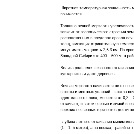
Широтная температурная зональность м
понижается.
Толщина вечной мерзлоты увеличивается
зависит от геологического строения зе
расположенных в пределах ареала вечно
толщ, имеющих отрицательную температ
могут иметь мощность 2,5-3 км. По ср
Западной Сибири это 400 – 600 м, в рай
Велика роль слоя сезонного оттаивания
кустарников и даже деревьев.
Вечная мерзлота начинается не от пов
высоты и местных условий – состав поч
«деятельного слоя», меняется от 0,2 – 
оттаивает, и затем осенью и зимой вно
верхних почвенных горизонтов достигает
Глубина летнего оттаивания минимальна
(1 – 1. 5 метра), а на песках, гравийно