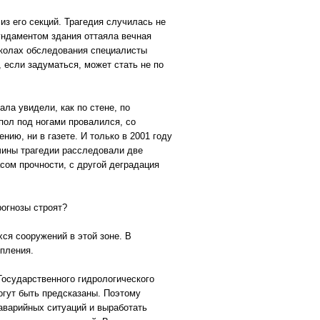
из его секций. Трагедия случилась не
фундаментом здания оттаяла вечная
околах обследования специалисты
 если задуматься, может стать не по
ла увидели, как по стене, по
пол под ногами провалился, со
ию, ни в газете. И только в 2001 году
чины трагедии расследовали две
асом прочности, с другой деградация
рогнозы строят?
ся сооружений в этой зоне. В
пления.
Государственного гидрологического
могут быть предсказаны. Поэтому
аварийных ситуаций и выработать