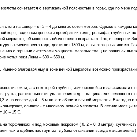
ерзлоты сочетается с вертикальной поясностью в горах, где по мере п
 с юга на север – от 3 – 4 до многих сотен метров. Однако в каждом 
мной коры, водонасыщенности промёрзших толщ, рельефа, глубинных поток
й мерзлоты, её мощность обычно резко возрастает. Так, в северном За
уру в течении всего года, достигает 1300 м, а высокогорных частях П
авнению с горными системами мощность мерзлых толщ на равнинах выгл
оне устья реки Лены – 600 – 650 м.
. Именно благодаря ему в зоне вечной мерзлоты возможно произрастания
ерхности земли, а с некоторой глубины, изменяющейся в зависимости от
в грунта, растительности, увлажнения и др. Толщина слоя сезонного отта
0,3 м на севере до 4 – 5 м на юге области вечной мерзлоты. Ежегодно в
вь замерзает, сливаясь с массивом вечной мерзлоты. В летние месяцы т
 10 – 15 С.
 на торфяниках и под моховым покровом ( 0. 2 – 0. 3 метра), суглинис
- галичных и щебнистых грунтах глубина оттаивания всегда максимальна ( 