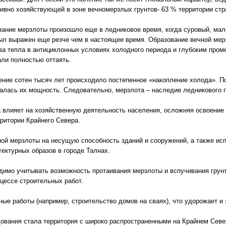
тивно хозяйствующей в зоне вечномерзлых грунтов- 63 % территории стр
ание мерзлоты произошло еще в ледниковое время, когда суровый, мал
ыл выражен еще резче чем в настоящее время. Образование вечной мер
ва тепла в антициклонных условиях холодного периода и глубоким пром
али полностью оттаять.
чение сотен тысяч лет происходило постепенное «накопление холода». 
алась их мощность. Следовательно, мерзлота – наследие ледникового п
 влияет на хозяйственную деятельность населения, осложняя освоение 
рритории Крайнего Севера.
ной мерзлоты на несущую способность зданий и сооружений, а также и
ектурных образов в городе Талнах.
димо учитывать возможность протаивания мерзлоты и вспучивания грун
цессе строительных работ.
ые работы (например, строительство домов на сваях), что удорожает и
дования стала территория с широко распространенными на Крайнем Сев