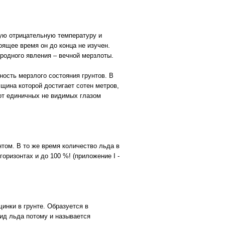
ную отрицательную температуру и
ящее время он до конца не изучен.
иродного явления – вечной мерзлоты.
ность мерзлого состояния грунтов. В
лщина которой достигает сотен метров,
от единичных не видимых глазом
том. В то же время количество льда в
оризонтах и до 100 %! (приложение I -
инки в грунте. Образуется в
вид льда потому и называется