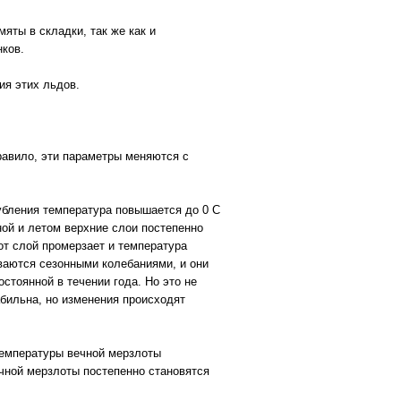
яты в складки, так же как и
нков.
ия этих льдов.
равило, эти параметры меняются с
бления температура повышается до 0 С
ной и летом верхние слои постепенно
от слой промерзает и температура
ваются сезонными колебаниями, и они
стоянной в течении года. Но это не
абильна, но изменения происходят
температуры вечной мерзлоты
чной мерзлоты постепенно становятся