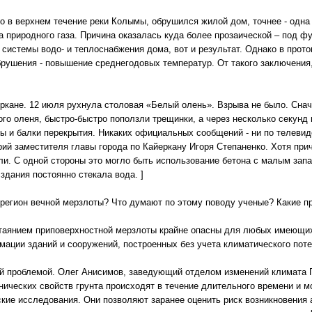
то в верхнем течение реки Колымы, обрушился жилой дом, точнее - одна 
ва природного газа. Причина оказалась куда более прозаической – под 
 системы водо- и теплоснабжения дома, вот и результат. Однако в прот
рушения - повышение среднегодовых температур. От такого заключения,
ркане. 12 июля рухнула столовая «Белый олень». Взрыва не было. Снача
о оленя, быстро-быстро поползли трещинки, а через несколько секунд 
 и балки перекрытия. Никаких официальных сообщений - ни по телевиден
рий заместителя главы города по Кайеркану Игоря Степаненко. Хотя при
или. С одной стороны это могло быть использование бетона с малым зап
 здания постоянно стекала вода. ]
 регион вечной мерзлоты? Что думают по этому поводу ученые? Какие п
 таянием приповерхностной мерзлоты крайне опасны для любых имеющих
ации зданий и сооружений, построенных без учета климатического поте
ой проблемой. Олег Анисимов, заведующий отделом изменений климата 
анических свойств грунта происходят в течение длительного времени и 
кие исследования. Они позволяют заранее оценить риск возникновения 