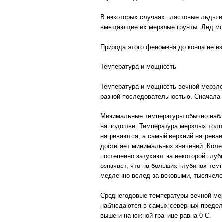
В некоторых случаях пластовые льды и
вмещающие их мерзлые грунты. Лед мож
Природа этого феномена до конца не из
Температура и мощность
Температура и мощность вечной мерзло
разной последовательностью. Сначала 
Минимальные температуры обычно набл
на подошве. Температура мерзлых толщ 
нагреваются, а самый верхний нагревае
достигает минимальных значений. Коле
постепенно затухают на некоторой глуб
означает, что на больших глубинах тем
медленно вслед за вековыми, тысячел
Среднегодовые температуры вечной мер
наблюдаются в самых северных предела
выше и на южной границе равна 0 С.