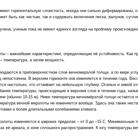
меют горизонтальную слоистость, иногда они сильно деформированы, см
ет быть как чистым, так и содержать включения песка, валунов, сугли
учена, ученые пока не имеют единого взгляда на проблему происхожден
ты – важнейшие характеристики, определяющие её устойчивость. Как п
– температура, а затем мощность.
юдаются в приповерхностном слое вечномерзлой толщи, а по мере углу
непостоянна. В верхнем горизонте она изменяется в течении года. Вес
тся настолько, что оттаивает на небольшую глубину. Осенью и зимой эт
бания температуры, происходящие в верхнем слое в течении года, назы
ине (обычно 10-15 м). Ниже температура вечномёрзлой толщи остается по
пература вечной мерзлоты не изменяется вообще. Здесь она также нест
етними и более длительными колебаниями климата.
злоты изменяются в широких пределах – от 0 до –15 С. Минимальные 
х её ареала, в зоне сплошного распространения. К югу температуры ве