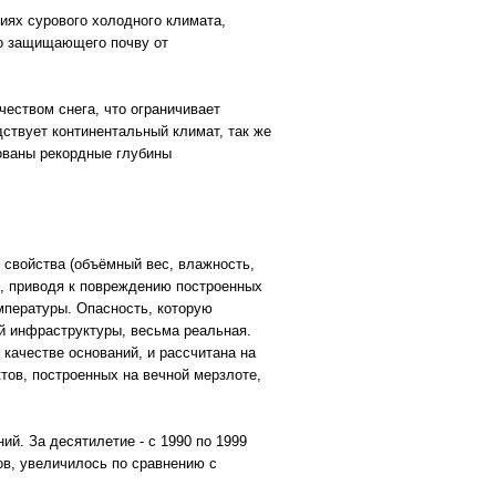
иях сурового холодного климата,
хо защищающего почву от
еством снега, что ограничивает
дствует континентальный климат, так же
рованы рекордные глубины
 свойства (объёмный вес, влажность,
в, приводя к повреждению построенных
емпературы. Опасность, которую
й инфраструктуры, весьма реальная.
качестве оснований, и рассчитана на
тов, построенных на вечной мерзлоте,
ий. За десятилетие - с 1990 по 1999
ов, увеличилось по сравнению с