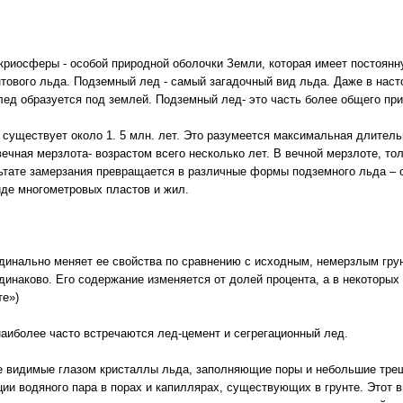
 криосферы - особой природной оболочки Земли, которая имеет постоян
тового льда. Подземный лед - самый загадочный вид льда. Даже в насто
 лед образуется под землей. Подземный лед- это часть более общего пр
 существует около 1. 5 млн. лет. Это разумеется максимальная длитель
ечная мерзлота- возрастом всего несколько лет. В вечной мерзлоте, то
льтате замерзания превращается в различные формы подземного льда – 
иде многометровых пластов и жил.
динально меняет ее свойства по сравнению с исходным, немерзлым грун
инаково. Его содержание изменяется от долей процента, а в некоторых г
те»)
аиболее часто встречаются лед-цемент и сегрегационный лед.
не видимые глазом кристаллы льда, заполняющие поры и небольшие трещ
ии водяного пара в порах и капиллярах, существующих в грунте. Этот 