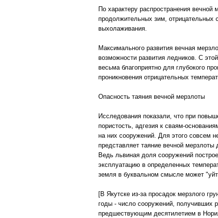
По характеру распространения вечной 
продолжительных зим, отрицательных с
выхолаживания.
Максимального развития вечная мерзло
возможности развития ледников. С этой
весьма благоприятно для глубокого пр
проникновения отрицательных температ
Опасность таяния вечной мерзлоты
Исследования показали, что при повыш
пористость, адгезия к сваям-основани
на них сооружений. Для этого совсем н
представляет таяние вечной мерзлоты 
Ведь львиная доля сооружений построе
эксплуатацию в определенных температ
земля в буквальном смысле может "уйти
[В Якутске из-за просадок мерзлого гр
годы - число сооружений, получивших 
предшествующим десятилетием в Норильс