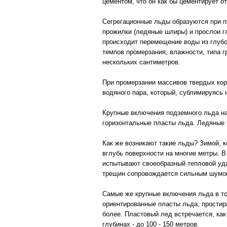
цементом, что он как бы цементирует 
Сегрегационные льды образуются при п
прожилки (ледяные шлиры) и прослои г
происходит перемещение воды из глубо
темпов промерзания, влажности, типа 
нескольких сантиметров.
При промерзании массивов твердых кор
водяного пара, который, сублимируясь
Крупные включения подземного льда н
горизонтальные пласты льда. Ледяные ж
Как же возникают такие льды? Зимой, 
вглубь поверхности на многие метры. 
испытывают своеобразный тепловой уда
трещин сопровождается сильным шумо
Самые же крупные включения льда в т
ориентированные пласты льда, простир
более. Пластовый лед встречается, как
глубинах - до 100 - 150 метров.