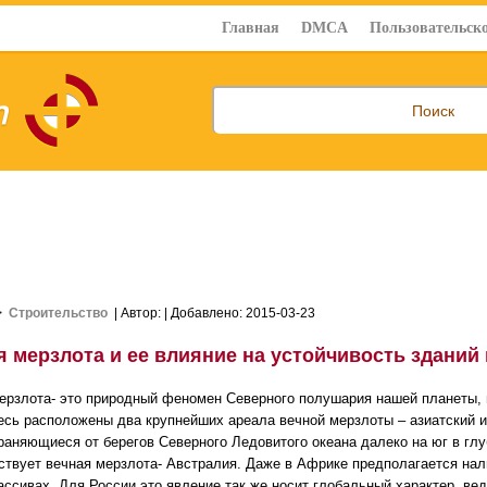
Главная
DMCA
Пользовательско
>
Строительство
| Автор:
| Добавлено: 2015-03-23
я мерзлота и ее влияние на устойчивость зданий
ерзлота- это природный феномен Северного полушария нашей планеты, 
есь расположены два крупнейших ареала вечной мерзлоты – азиатский и
раняющиеся от берегов Северного Ледовитого океана далеко на юг в глу
тствует вечная мерзлота- Австралия. Даже в Африке предполагается на
ассивах. Для России это явление так же носит глобальный характер, вед