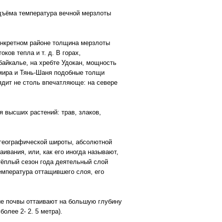
одъёма температура вечной мерзлоты
конкретном районе толщина мерзлоты
ов тепла и т. д. В горах,
байкалье, на хребте Удокан, мощность
амира и Тянь-Шаня подобные толщи
ядит не столь впечатляюще: на севере
 высших растений: трав, злаков,
 географической широты, абсолютной
ивания, или, как его иногда называют,
 тёплый сезон года деятельный слой
емпература оттащившего слоя, его
тые почвы оттаивают на большую глубину
более 2- 2. 5 метра).