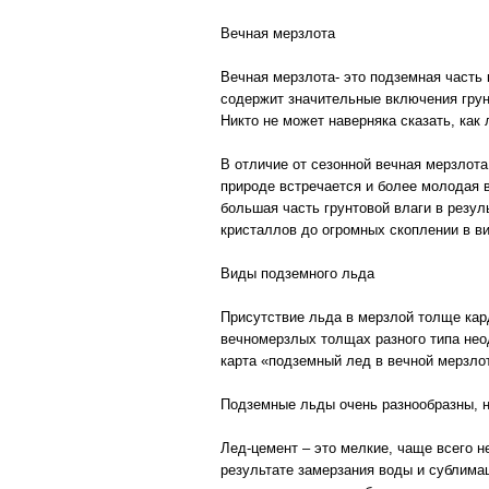
Вечная мерзлота
Вечная мерзлота- это подземная часть
содержит значительные включения грун
Никто не может наверняка сказать, как
В отличие от сезонной вечная мерзлота
природе встречается и более молодая в
большая часть грунтовой влаги в резу
кристаллов до огромных скоплении в в
Виды подземного льда
Присутствие льда в мерзлой толще кар
вечномерзлых толщах разного типа неод
карта «подземный лед в вечной мерзло
Подземные льды очень разнообразны, н
Лед-цемент – это мелкие, чаще всего 
результате замерзания воды и сублимац