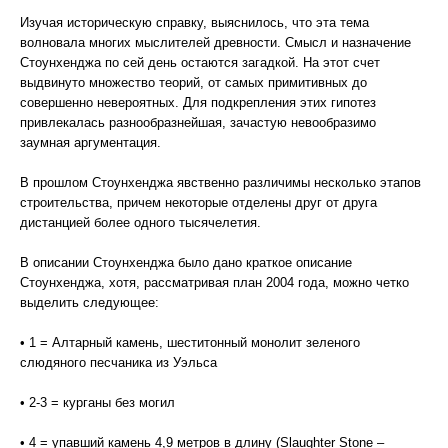
Изучая историческую справку, выяснилось, что эта тема
волновала многих мыслителей древности. Смысл и назначение
Стоунхенджа по сей день остаются загадкой. На этот счет
выдвинуто множество теорий, от самых примитивных до
совершенно невероятных. Для подкрепления этих гипотез
привлекалась разнообразнейшая, зачастую невообразимо
заумная аргументация.
В прошлом Стоунхенджа явственно различимы несколько этапов
строительства, причем некоторые отделены друг от друга
дистанцией более одного тысячелетия.
В описании Стоунхенджа было дано краткое описание
Стоунхенджа, хотя, рассматривая план 2004 года, можно четко
выделить следующее:
• 1 = Алтарный камень, шеститонный монолит зеленого
слюдяного песчаника из Уэльса
• 2-3 = курганы без могил
• 4 = упавший камень 4,9 метров в длину (Slaughter Stone –