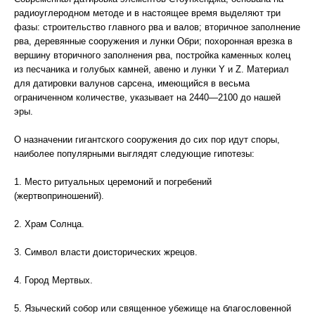
радиоуглеродном методе и в настоящее время выделяют три
фазы: строительство главного рва и валов; вторичное заполнение
рва, деревянные сооружения и лунки Обри; похоронная врезка в
вершину вторичного заполнения рва, постройка каменных колец
из песчаника и голубых камней, авеню и лунки Y и Z. Материал
для датировки валунов сарсена, имеющийся в весьма
ограниченном количестве, указывает на 2440—2100 до нашей
эры.
О назначении гигантского сооружения до сих пор идут споры,
наиболее популярными выглядят следующие гипотезы:
1. Место ритуальных церемоний и погребений
(жертвоприношений).
2. Храм Солнца.
3. Символ власти доисторических жрецов.
4. Город Мертвых.
5. Языческий собор или священное убежище на благословенной