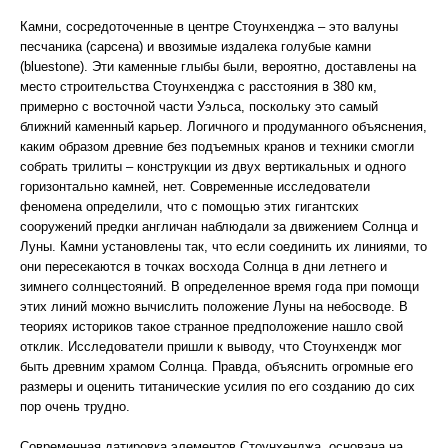
Камни, сосредоточенные в центре Стоунхенджа – это валуны
песчаника (сарсена) и ввозимые издалека голубые камни
(bluestone). Эти каменные глыбы были, вероятно, доставлены на
место строительства Стоунхенджа с расстояния в 380 км,
примерно с восточной части Уэльса, поскольку это самый
ближний каменный карьер. Логичного и продуманного объяснения,
каким образом древние без подъемных кранов и техники смогли
собрать трилиты – конструкции из двух вертикальных и одного
горизонтально камней, нет. Современные исследователи
феномена определили, что с помощью этих гигантских
сооружений предки англичан наблюдали за движением Солнца и
Луны. Камни установлены так, что если соединить их линиями, то
они пересекаются в точках восхода Солнца в дни летнего и
зимнего солнцестояний. В определенное время года при помощи
этих линий можно вычислить положение Луны на небосводе. В
теориях историков такое странное предположение нашло свой
отклик. Исследователи пришли к выводу, что Стоунхендж мог
быть древним храмом Солнца. Правда, объяснить огромные его
размеры и оценить титанические усилия по его созданию до сих
пор очень трудно.
Современная датировка элементов Стоунхенджа, основана на