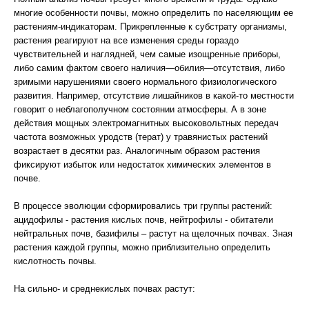
многие особенности почвы, можно определить по населяющим ее
растениям-индикаторам. Прикрепленные к субстрату организмы,
растения реагируют на все изменения среды гораздо
чувствительней и наглядней, чем самые изощренные приборы,
либо самим фактом своего наличия—обилия—отсутствия, либо
зримыми нарушениями своего нормального физиологического
развития. Например, отсутствие лишайников в какой-то местности
говорит о неблагополучном состоянии атмосферы. А в зоне
действия мощных электромагнитных высоковольтных передач
частота возможных уродств (терат) у травянистых растений
возрастает в десятки раз. Аналогичным образом растения
фиксируют избыток или недостаток химических элементов в
почве.
В процессе эволюции сформировались три группы растений:
ацидофилы - растения кислых почв, нейтрофилы - обитатели
нейтральных почв, базифилы – растут на щелочных почвах. Зная
растения каждой группы, можно приблизительно определить
кислотность почвы.
На сильно- и среднекислых почвах растут: