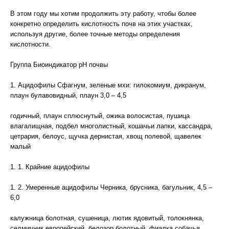
В этом году мы хотим продолжить эту работу, чтобы более
конкретно определить кислотность почв на этих участках,
используя другие, более точные методы определения
кислотности.
Группа Биоиндикатор рН почвы
1. Ацидофилы Сфагнум, зеленые мхи: гилокомиум, дикранум,
плаун булавовидный, плаун 3,0 – 4,5
годичный, плаун сплюснутый, ожика волосистая, пушица
влагалищная, подбел многолистный, кошачьи лапки, кассандра,
цетрария, белоус, щучка дернистая, хвощ полевой, щавелек
малый
1. 1. Крайние ацидофилы
1. 2. Умеренные ацидофилы Черника, брусника, багульник, 4,5 –
6,0
калужница болотная, сушеница, лютик ядовитый, толокнянка,
седмичник европейский, белозор болотный, фиалка собачья,