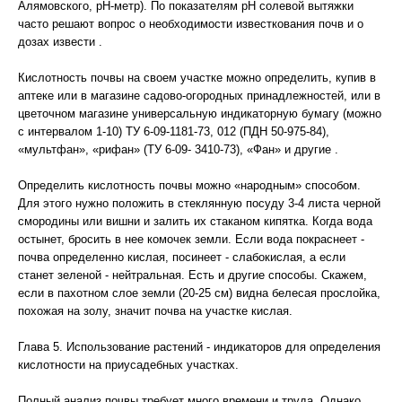
Алямовского, рН-метр). По показателям рН солевой вытяжки
часто решают вопрос о необходимости известкования почв и о
дозах извести .
Кислотность почвы на своем участке можно определить, купив в
аптеке или в магазине садово-огородных принадлежностей, или в
цветочном магазине универсальную индикаторную бумагу (можно
с интервалом 1-10) ТУ 6-09-1181-73, 012 (ПДН 50-975-84),
«мультфан», «рифан» (ТУ 6-09- 3410-73), «Фан» и другие .
Определить кислотность почвы можно «народным» способом.
Для этого нужно положить в стеклянную посуду 3-4 листа черной
смородины или вишни и залить их стаканом кипятка. Когда вода
остынет, бросить в нее комочек земли. Если вода покраснеет -
почва определенно кислая, посинеет - слабокислая, а если
станет зеленой - нейтральная. Есть и другие способы. Скажем,
если в пахотном слое земли (20-25 см) видна белесая прослойка,
похожая на золу, значит почва на участке кислая.
Глава 5. Использование растений - индикаторов для определения
кислотности на приусадебных участках.
Полный анализ почвы требует много времени и труда. Однако