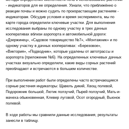
- индикаторов для ее определения. Узнали, что приближённо о
реакции почвы и можно судить по произрастающим растениям -
индикаторам. Обсудив условия и время эксперимента, мы по
карте города определили ключевые участки. Для выполнения
исследования выбраны по одному участку в трех дачных
кооперативах вблизи аэропорта и автомобильной дороги:
«Дзержинец», «Садовое товарищество №7», «Монтажник» и по
одному участку в дачных кооперативах: «Березовое»,
«Виктория», «Подводник», которые удалены от автотрассы и
аэропорта (приложение №6). На определенных ключевых дачных
участках визуально определили, какие виды сорных растений
преобладают и встречаются в большем количестве.
При выполнении работ были определены часто встречающиеся
сорные растения индикаторы: Щавель дикий, Хвощ полевой,
Подорожник большой, Лютик ползучий, Пырей ползучий, Мать-и-
мачеха обыкновенная, Клевер луговой, Осот огородный, Вьюнок
полевой.
В ходе работы мы сравнили данные исследования, результаты
занесли в таблицу.