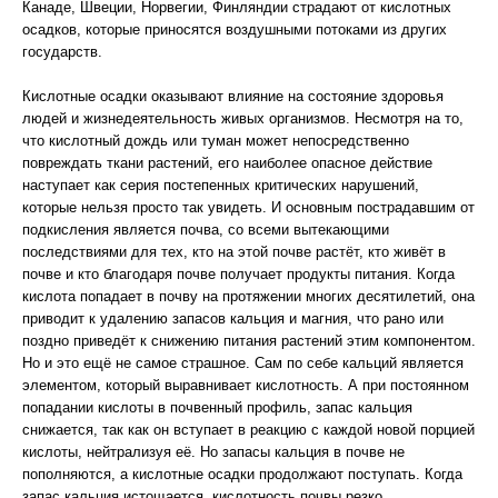
Канаде, Швеции, Норвегии, Финляндии страдают от кислотных
осадков, которые приносятся воздушными потоками из других
государств.
Кислотные осадки оказывают влияние на состояние здоровья
людей и жизнедеятельность живых организмов. Несмотря на то,
что кислотный дождь или туман может непосредственно
повреждать ткани растений, его наиболее опасное действие
наступает как серия постепенных критических нарушений,
которые нельзя просто так увидеть. И основным пострадавшим от
подкисления является почва, со всеми вытекающими
последствиями для тех, кто на этой почве растёт, кто живёт в
почве и кто благодаря почве получает продукты питания. Когда
кислота попадает в почву на протяжении многих десятилетий, она
приводит к удалению запасов кальция и магния, что рано или
поздно приведёт к снижению питания растений этим компонентом.
Но и это ещё не самое страшное. Сам по себе кальций является
элементом, который выравнивает кислотность. А при постоянном
попадании кислоты в почвенный профиль, запас кальция
снижается, так как он вступает в реакцию с каждой новой порцией
кислоты, нейтрализуя её. Но запасы кальция в почве не
пополняются, а кислотные осадки продолжают поступать. Когда
запас кальция истощается, кислотность почвы резко