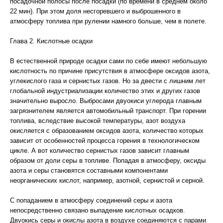
посадочной полосы после посадки (по времени в среднем около
22 мин). При этом доля несгоревшего и выброшенного в
атмосферу топлива при рулении намного больше, чем в полете.
Глава 2. Кислотные осадки
В естественной природе осадки сами по себе имеют небольшую
кислотность по причине присутствия в атмосфере оксидов азота,
углекислого газа и сернистых газов. Но за двести с лишним лет
глобальной индустриализации количество этих и других газов
значительно выросло. Выбросами двуокиси углерода главным
загрязнителем является автомобильный транспорт. При горении
топлива, вследствие высокой температуры, азот воздуха
окисляется с образованием оксидов азота, количество которых
зависит от особенностей процесса горения в технологическом
цикле. А вот количество сернистых газов зависит главным
образом от доли серы в топливе. Попадая в атмосферу, оксиды
азота и серы становятся составными компонентами
неорганических кислот, например, азотной, сернистой и серной.
С попаданием в атмосферу соединений серы и азота
непосредственно связано выпадение кислотных осадков.
Двуокись серы и окислы азота в воздухе соединяются с парами