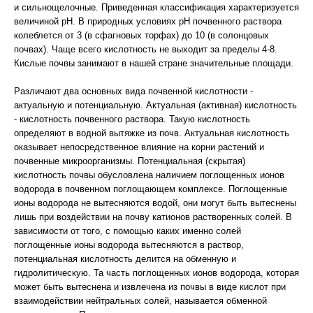
и сильнощелочные. Приведенная классификация характеризуется
величиной рН. В природных условиях рН почвенного раствора
колеблется от 3 (в сфагновых торфах) до 10 (в солонцовых
почвах). Чаще всего кислотность не выходит за пределы 4-8.
Кислые почвы занимают в нашей стране значительные площади.
Различают два основных вида почвенной кислотности -
актуальную и потенциальную. Актуальная (активная) кислотность
- кислотность почвенного раствора. Такую кислотность
определяют в водной вытяжке из почв. Актуальная кислотность
оказывает непосредственное влияние на корни растений и
почвенные микроорганизмы. Потенциальная (скрытая)
кислотность почвы обусловлена наличием поглощенных ионов
водорода в почвенном поглощающем комплексе. Поглощенные
ионы водорода не вытесняются водой, они могут быть вытеснены
лишь при воздействии на почву катионов растворенных солей. В
зависимости от того, с помощью каких именно солей
поглощенные ионы водорода вытесняются в раствор,
потенциальная кислотность делится на обменную и
гидролитическую. Та часть поглощенных ионов водорода, которая
может быть вытеснена и извлечена из почвы в виде кислот при
взаимодействии нейтральных солей, называется обменной