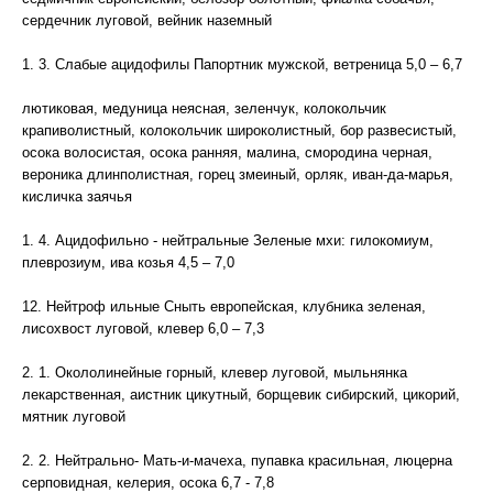
сердечник луговой, вейник наземный
1. 3. Слабые ацидофилы Папортник мужской, ветреница 5,0 – 6,7
лютиковая, медуница неясная, зеленчук, колокольчик
крапиволистный, колокольчик широколистный, бор развесистый,
осока волосистая, осока ранняя, малина, смородина черная,
вероника длинполистная, горец змеиный, орляк, иван-да-марья,
кисличка заячья
1. 4. Ацидофильно - нейтральные Зеленые мхи: гилокомиум,
плеврозиум, ива козья 4,5 – 7,0
12. Нейтроф ильные Сныть европейская, клубника зеленая,
лисохвост луговой, клевер 6,0 – 7,3
2. 1. Окололинейные горный, клевер луговой, мыльнянка
лекарственная, аистник цикутный, борщевик сибирский, цикорий,
мятник луговой
2. 2. Нейтрально- Мать-и-мачеха, пупавка красильная, люцерна
серповидная, келерия, осока 6,7 - 7,8