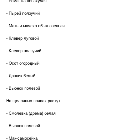
- Ромашка непахучая
- Пырей ползучий
- Мать-и-мачеха обыкновенная
- Клевер луговой
- Клевер ползучий
- Осот огородный
- Донник белый
- Вьюнок полевой
На щелочных почвах растут:
- Смолевка (дрема) белая
- Вьюнок полевой
- Мак-самосейка