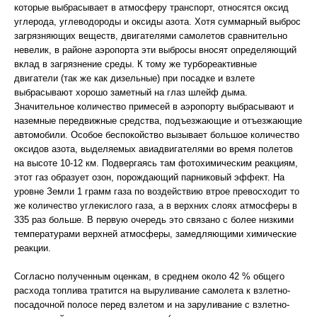
которые выбрасывает в атмосферу транспорт, относятся оксид
углерода, углеводороды и оксиды азота. Хотя суммарный выброс
загрязняющих веществ, двигателями самолетов сравнительно
невелик, в районе аэропорта эти выбросы вносят определяющий
вклад в загрязнение среды. К тому же турбореактивные
двигатели (так же как дизельные) при посадке и взлете
выбрасывают хорошо заметный на глаз шлейф дыма.
Значительное количество примесей в аэропорту выбрасывают и
наземные передвижные средства, подъезжающие и отъезжающие
автомобили. Особое беспокойство вызывает большое количество
оксидов азота, выделяемых авиадвигателями во время полетов
на высоте 10-12 км. Подвергаясь там фотохимическим реакциям,
этот газ образует озон, порождающий парниковый эффект. На
уровне Земли 1 грамм газа по воздействию втрое превосходит то
же количество углекислого газа, а в верхних слоях атмосферы в
335 раз больше. В первую очередь это связано с более низкими
температурами верхней атмосферы, замедляющими химические
реакции.
Согласно полученным оценкам, в среднем около 42 % общего
расхода топлива тратится на выруливание самолета к взлетно-
посадочной полосе перед взлетом и на заруливание с взлетно-