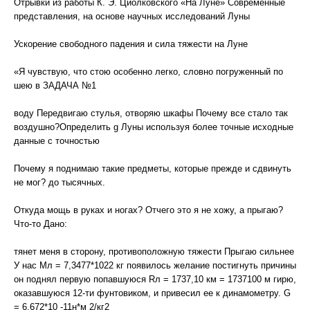
Отрывки из работы К. Э. Циолковского «На Луне» Современные
представления, на основе научных исследований Луны
Ускорение свободного падения и сила тяжести на Луне
«Я чувствую, что стою особенно легко, словно погруженный по
шею в ЗАДАЧА №1
воду Передвигаю стулья, отворяю шкафы Почему все стало так
воздушно?Определить g Луны используя более точные исходные
данные с точностью
Почему я поднимаю такие предметы, которые прежде и сдвинуть
не мог? до тысячных.
Откуда мощь в руках и ногах? Отчего это я не хожу, а прыгаю?
Что-то Дано:
тянет меня в сторону, противоположную тяжести Прыгаю сильнее
У нас Мл = 7,3477*1022 кг появилось желание постигнуть причины
он поднял первую попавшуюся Rл = 1737,10 км = 1737100 м гирю,
оказавшуюся 12-ти фунтовиком, и привесил ее к динамометру. G
= 6,672*10 -11н*м 2/кг2