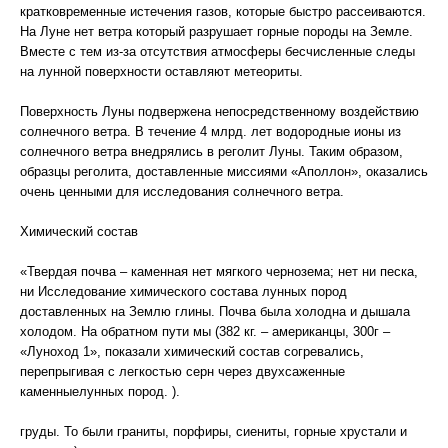
кратковременные истечения газов, которые быстро рассеиваются.
На Луне нет ветра который разрушает горные породы на Земле.
Вместе с тем из-за отсутствия атмосферы бесчисленные следы
на лунной поверхности оставляют метеориты.
Поверхность Луны подвержена непосредственному воздействию
солнечного ветра. В течение 4 млрд. лет водородные ионы из
солнечного ветра внедрялись в реголит Луны. Таким образом,
образцы реголита, доставленные миссиями «Аполлон», оказались
очень ценными для исследования солнечного ветра.
Химический состав
«Твердая почва – каменная нет мягкого чернозема; нет ни песка,
ни Исследование химического состава лунных пород
доставленных на Землю глины. Почва была холодна и дышала
холодом. На обратном пути мы (382 кг. – американцы, 300г –
«Луноход 1», показали химический состав согревались,
перепрыгивая с легкостью серн через двухсаженные
каменныелунных пород. ).
груды. То были граниты, порфиры, сиениты, горные хрустали и