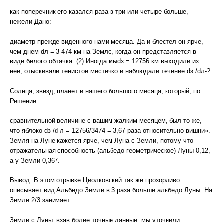
как поперечник его казался раза в три или четыре больше,
нежели Дано:
диаметр прежде виденного нами месяца. Да и блестел он ярче,
чем днем dл = 3 474 км на Земле, когда он представляется в
виде белого облачка. (2) Иногда мыdз = 12756 км выходили из
нее, отыскивали тенистое местечко и наблюдали течение dз /dл-?
Солнца, звезд, планет и нашего большого месяца, который, по
Решение:
сравнительной величине с вашим жалким месяцем, был то же,
что яблоко dз /d л = 12756/3474 = 3,67 раза относительно вишни».
Земля на Луне кажется ярче, чем Луна с Земли, потому что
отражательная способность (альбедо геометрическое) Луны 0,12,
а у Земли 0,367.
Вывод: В этом отрывке Циолковский так же прозорливо
описывает вид Альбедо Земли в 3 раза больше альбедо Луны. На
Земле 2/3 занимает
Земли с Луны, взяв более точные данные, мы уточнили