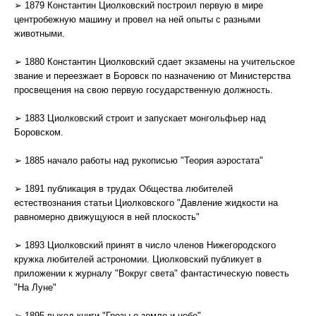
➢ 1879 Константин Циолковский построил первую в мире
центробежную машину и провел на ней опыты с разными
животными.
➢ 1880 Константин Циолковский сдает экзамены на учительское
звание и переезжает в Боровск по назначению от Министерства
просвещения на свою первую государственную должность.
➢ 1883 Циолковский строит и запускает монгольфьер над
Боровcком.
➢ 1885 начало работы над рукописью "Теория аэростата"
➢ 1891 публикация в трудах Общества любителей
естествознания статьи Циолковского "Давление жидкости на
равномерно движущуюся в ней плоскость"
➢ 1893 Циолковский принят в число членов Нижегородского
кружка любителей астрономии. Циолковский публикует в
приложении к журналу "Вокруг света" фантастическую повесть
"На Луне"
➢ 1895 выход книги "Грезы о земле и небе"