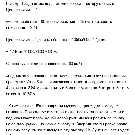
Вывод: В задаче мы подсчитали скорость, которую описал
Циолковский, =?
ученик пробегает 100 м со скоростью ≈ 36 км/ч. Скорость
описанная = S / t
Циолковским в 1,75 раза больше = 1050м/60c=17,5м/с
= 17,5 м/с*1000/3600 =63км/ч
Скорость лошади из справочника 60 км/ч
«поднимались аршина на четыре; в продольном же направлении
пролетали Из работы Циолковского: высота подъема составляет
4 аршина = 2,84 м сажен пять и более, смотря по быстроте бега. 5
сажен = 10,67 м
- К гимнастике!. Едва напрягая мускулы, даже, для смеху, с
помощью При ходьбе и беге нога отрывает человека от земли и
подбрасывает вверх одной левой руки мы взбирались по канату
на ее площадку». на некую высоту h. Энергия этого броска равна
нашему весу, умноженному на эту высоту. На Луне наш вес будет