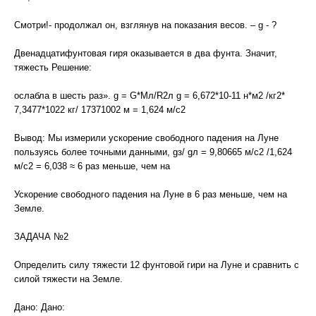
Смотри!- продолжал он, взглянув на показания весов. – g - ?
Двенадцатифунтовая гиря оказывается в два фунта. Значит,
тяжесть Решение:
ослабла в шесть раз». g = G*Mл/R2л g = 6,672*10-11 н*м2 /кг2*
7,3477*1022 кг/ 17371002 м = 1,624 м/с2
Вывод: Мы измерили ускорение свободного падения на Луне
пользуясь более точными данными, gз/ gл = 9,80665 м/с2 /1,624
м/с2 = 6,038 ≈ 6 раз меньше, чем на
Ускорение свободного падения на Луне в 6 раз меньше, чем на
Земле.
ЗАДАЧА №2
Определить силу тяжести 12 фунтовой гири на Луне и сравнить с
силой тяжести на Земле.
Дано: Дано: