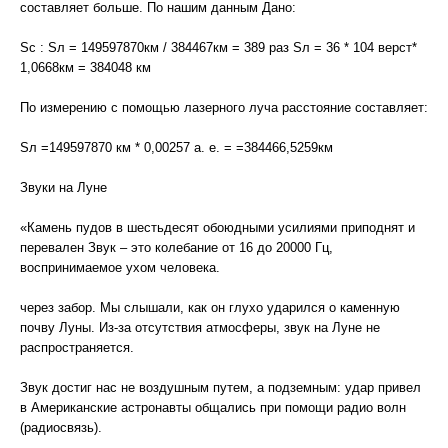
составляет больше. По нашим данным Дано:
Sс : Sл = 149597870км / 384467км = 389 раз Sл = 36 * 104 верст*
1,0668км = 384048 км
По измерению с помощью лазерного луча расстояние составляет:
Sл =149597870 км * 0,00257 а. е. = =384466,5259км
Звуки на Луне
«Камень пудов в шестьдесят обоюдными усилиями приподнят и
перевален Звук – это колебание от 16 до 20000 Гц,
воспринимаемое ухом человека.
через забор. Мы слышали, как он глухо ударился о каменную
почву Луны. Из-за отсутствия атмосферы, звук на Луне не
распространяется.
Звук достиг нас не воздушным путем, а подземным: удар привел
в Американские астронавты общались при помощи радио волн
(радиосвязь).