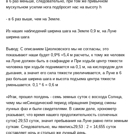
в 6 раз меньше, следовательно, при том же привычном
мускульном усилии нога подбросит нас на высоту h
- в 6 раз выше, чем на Земле.
Из наших наблюдений ширина шага на Земле 0,9 м, на Луне
ширина шага
Вывод: С описанием Циолковского мы не согласны, это
показывают наши будет 0,9*6 =5,4 м расчеты, к тому же человек
на Луне должен быть в скафандре и При ходьбе центр тяжести
человека при ходьбе поднимается на 0,1 м, на кислородом для
дыхания, а значит его сила тяжести увеличивается, а Луне в 6
раз больше ширина шага и высота подъема центра тяжести
уменьшается. 0,1 * 6 = 0,6 м
«Итак, прошел полдень - семь земных суток с восхода Солнца,
чему мы неСинодический период обращения (период смены
лунных фаз и были свидетелями. В самом деле, хронометр
указывает, что время нашего продолжительность солнечных
суток) 29,53 суток, значит пребывания на Луне равно пяти земным
суткам. Следовательно, мы явились29,53 : 2 = 14,655 суток
составляет ночь и столько же лунный день.