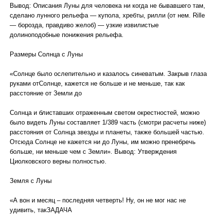
Вывод: Описания Луны для человека ни когда не бывавшего там,
сделано лунного рельефа — купола, хребты, рилли (от нем. Rille
— борозда, правдиво желоб) — узкие извилистые
долиноподобные понижения рельефа.
Размеры Солнца с Луны
«Солнце было ослепительно и казалось синеватым. Закрыв глаза
руками отСолнце, кажется не больше и не меньше, так как
расстояние от Земли до
Солнца и блиставших отраженным светом окрестностей, можно
было видеть Луны составляет 1/389 часть (смотри расчеты ниже)
расстояния от Солнца звезды и планеты, также большей частью.
Отсюда Солнце не кажется ни до Луны, им можно пренебречь
больше, ни меньше чем с Земли». Вывод: Утверждения
Циолковского верны полностью.
Земля с Луны
«А вон и месяц – последняя четверть! Ну, он не мог нас не
удивить, такЗАДАЧА