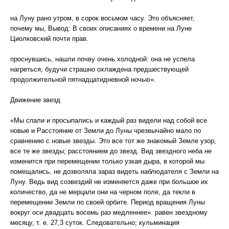
на Луну рано утром, в сорок восьмом часу. Это объясняет,
почему мы, Вывод: В своих описаниях о времени на Луне
Циолковский почти прав.
проснувшись, нашли почву очень холодной: она не успела
нагреться, будучи страшно охлаждена предшествующей
продолжительной пятнадцатидневной ночью».
Движение звезд
«Мы спали и просыпались и каждый раз видели над собой все
новые и Расстояние от Земли до Луны чрезвычайно мало по
сравнению с новые звезды. Это все тот же знакомый Земле узор,
все те же звезды; расстоянием до звезд. Вид звездного неба не
изменится при перемещении только узкая дыра, в которой мы
помещались, не дозволяла зараз видеть наблюдателя с Земли на
Луну. Ведь вид созвездий не изменяется даже при большое их
количество, да не мерцали они на черном поле, да текли в
перемещении Земли по своей орбите. Период вращения Луны
вокруг оси двадцать восемь раз медленнее». равен звездному
месяцу, т. е. 27,3 суток. Следовательно; кульминация