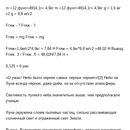
m =12 фунт=4914,1г= 4,9кг m =12 фунт=4914,1г= 4,9кг g ≈ 1,6 м/
с2 g = 9,8 м/с2
Fтяж - ? Fтяж - ?
Fтяж = mg Fтяж = mg
Fтяж=1,6м/с2*4,9кг ≈ 7,84 Н Fтяж = 4,9кг*9,8 м/с2 =48,02 Н Вывод:
Fтяж. З / Fтяж. Л = 48,02Н/7,84 Н =
6,125 ≈ 6 раз
«О ужас! Небо было чернее самых черных чернил»![2] Небо на
Луне всегда чёрное, даже днём, из-за отсутствия атмосферы.
Светимость лунного неба значительно выше, чем предполагали
ученые.
Луна окружена слоем пылевых частиц, сильно рассеивающих
солнечный свет и отраженный свет Земли.
Вывод: Вследствие отсутствия атмосферы, явление рассевания