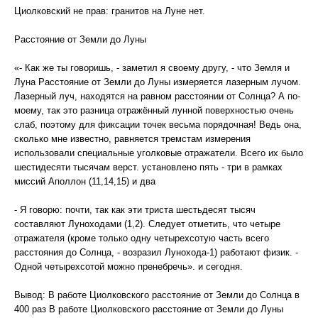
Циолковский не прав: гранитов на Луне нет.
Расстояние от Земли до Луны
«- Как же ты говоришь, - заметил я своему другу, - что Земля и
Луна Расстояние от Земли до Луны измеряется лазерным лучом.
Лазерный луч, находятся на равном расстоянии от Солнца? А по-
моему, так это разница отражённый лунной поверхностью очень
слаб, поэтому для фиксации точек весьма порядочная! Ведь она,
сколько мне известно, равняется тремстам измерения
использовали специальные уголковые отражатели. Всего их было
шестидесяти тысячам верст. установлено пять - три в рамках
миссий Аполлон (11,14,15) и два
- Я говорю: почти, так как эти триста шестьдесят тысяч
составляют Луноходами (1,2). Следует отметить, что четыре
отражателя (кроме только одну четырехсотую часть всего
расстояния до Солнца, - возразил Лунохода-1) работают физик. -
Одной четырехсотой можно пренебречь». и сегодня.
Вывод: В работе Циолковского расстояние от Земли до Солнца в
400 раз В работе Циолковского расстояние от Земли до Луны