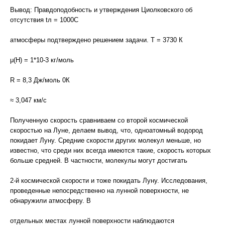
Вывод: Правдоподобность и утверждения Циолковского об
отсутствия tл = 1000С
атмосферы подтверждено решением задачи. Т = 3730 К
μ(Н) = 1*10-3 кг/моль
R = 8,3 Дж/моль 0К
≈ 3,047 км/с
Полученную скорость сравниваем со второй космической
скоростью на Луне, делаем вывод, что, одноатомный водород
покидает Луну. Средние скорости других молекул меньше, но
известно, что среди них всегда имеются такие, скорость которых
больше средней. В частности, молекулы могут достигать
2-й космической скорости и тоже покидать Луну. Исследования,
проведенные непосредственно на лунной поверхности, не
обнаружили атмосферу. В
отдельных местах лунной поверхности наблюдаются