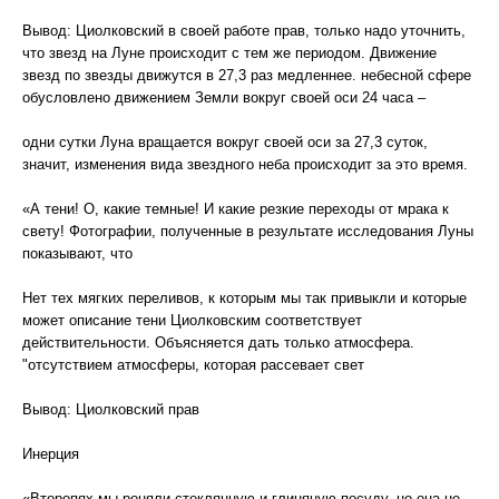
Вывод: Циолковский в своей работе прав, только надо уточнить,
что звезд на Луне происходит с тем же периодом. Движение
звезд по звезды движутся в 27,3 раз медленнее. небесной сфере
обусловлено движением Земли вокруг своей оси 24 часа –
одни сутки Луна вращается вокруг своей оси за 27,3 суток,
значит, изменения вида звездного неба происходит за это время.
«А тени! О, какие темные! И какие резкие переходы от мрака к
свету! Фотографии, полученные в результате исследования Луны
показывают, что
Нет тех мягких переливов, к которым мы так привыкли и которые
может описание тени Циолковским соответствует
действительности. Объясняется дать только атмосфера.
"отсутствием атмосферы, которая рассевает свет
Вывод: Циолковский прав
Инерция
«Второпях мы роняли стеклянную и глиняную посуду, но она не