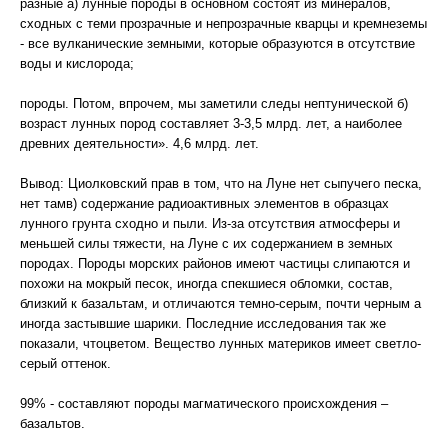
разные а) лунные породы в основном состоят из минералов,
сходных с теми прозрачные и непрозрачные кварцы и кремнеземы
- все вулканические земными, которые образуются в отсутствие
воды и кислорода;
породы. Потом, впрочем, мы заметили следы нептунической б)
возраст лунных пород составляет 3-3,5 млрд. лет, а наиболее
древних деятельности». 4,6 млрд. лет.
Вывод: Циолковский прав в том, что на Луне нет сыпучего песка,
нет тамв) содержание радиоактивных элементов в образцах
лунного грунта сходно и пыли. Из-за отсутствия атмосферы и
меньшей силы тяжести, на Луне с их содержанием в земных
породах. Породы морских районов имеют частицы слипаются и
похожи на мокрый песок, иногда спекшиеся обломки, состав,
близкий к базальтам, и отличаются темно-серым, почти черным а
иногда застывшие шарики. Последние исследования так же
показали, чтоцветом. Вещество лунных материков имеет светло-
серый оттенок.
99% - составляют породы магматического происхождения –
базальтов.