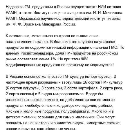
Надзор за ГМ- продуктами в России осуществляют НИИ питания
РАМН, а также Институт вакцин и сывороток им. И. И. Мечникова
РАМН, Московский научно-исследовательский институт гигиены
им. Ф. Ф. Эрисмана Минздрава России.
К сожалению, механизмов контроля по выполнению
постановления пока нет. В большинстве случаев на упаковке
продуктов не содержится никакой информации о наличии ГМО. По
данным Роспотребнадзора, доля ГМ- продуктов на российском
рынке составляет менее 1%. Но при этом 90%
модифицированных продуктов по-прежнему не маркируется!
В Россию основное количество ГМ- культур импортируется. В
настоящее время разрешены к ввозу лишь 16 сортов ГМ- культур
(6 сортов кукурузы, 3 сорта сои, 3 сорта картофеля, 2 сорта риса,
2 сорта свеклы) и 5 видов микроорганизмов. Вроде бы
разрешенных сортов немного, но добавляются они во многие
продукты: хлебобулочные и кондитерские изделия, рыбные,
мясные и молочные продукты, полуфабрикаты. Много их и в
детском питании, особенно для самых маленьких. Они могут
попадать на наши столы и в «чистом виде» - импортные свежие
овощи и фрукты, картофельные чипсы.