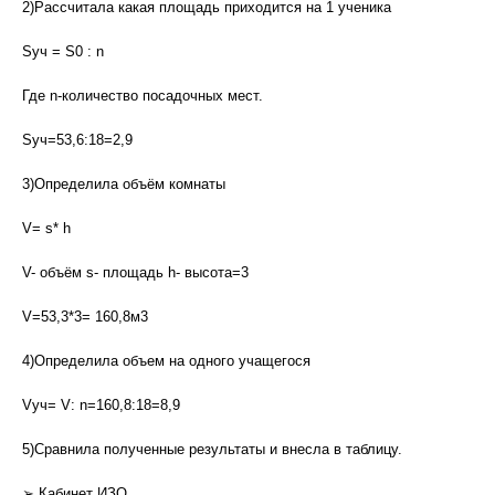
2)Рассчитала какая площадь приходится на 1 ученика
Sуч = S0 : n
Где n-количество посадочных мест.
Sуч=53,6:18=2,9
3)Определила объём комнаты
V= s* h
V- объём s- площадь h- высота=3
V=53,3*3= 160,8м3
4)Определила объем на одного учащегося
Vуч= V: n=160,8:18=8,9
5)Сравнила полученные результаты и внесла в таблицу.
➢ Кабинет ИЗО