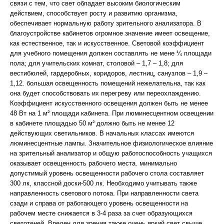
связи с тем, что свет обладает высоким биологическим
действием, способствует росту и развитию организма,
обеспечивает нормальную работу зрительного анализатора. В
благоустройстве кабинетов огромное значение имеет освещение,
как естественное, так и искусственное. Световой коэффициент
для учебного помещения должен составлять не мене ¼ площади
пола; для учительских комнат, столовой – 1,7 – 1,8; для
вестибюлей, гардеробных, коридоров, лестниц, санузлов – 1,9 –
1,12. большая освещенность помещений нежелательна, так как
она будет способствовать их перегреву или переохлаждению.
Коэффициент искусственного освещения должен быть не менее
48 Вт на 1 м² площади кабинета. При люминесцентном освещении
в кабинете площадью 50 м² должно быть не менее 12
действующих светильников. В начальных классах имеются
люминесцентные лампы. Значительное физиологическое влияние
на зрительный анализатор и общую работоспособность учащихся
оказывает освещенность рабочего места. минимально
допустимый уровень освещенности рабочего стола составляет
300 лк, классной доски-500 лк. Необходимо учитывать также
направленность светового потока. При направленности света
сзади и справа от работающего уровень освещенности на
рабочем месте снижается в 3-4 раза за счет образующихся
светотеней. Вреден для зрения также очень яркий свет свыше