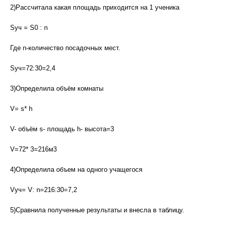
2)Рассчитала какая площадь приходится на 1 ученика
Sуч = S0 : n
Где n-количество посадочных мест.
Sуч=72:30=2,4
3)Определила объём комнаты
V= s* h
V- объём s- площадь h- высота=3
V=72* 3=216м3
4)Определила объем на одного учащегося
Vуч= V: n=216:30=7,2
5)Сравнила полученные результаты и внесла в таблицу.