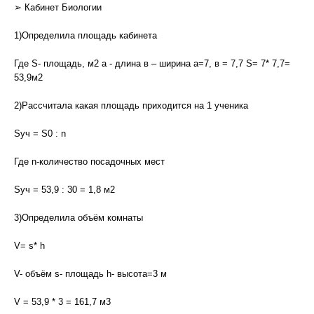
➢ Кабинет Биологии
1)Определила площадь кабинета
Где S- площадь, м2 а - длина в – ширина а=7, в = 7,7 S= 7* 7,7=
53,9м2
2)Рассчитала какая площадь приходится на 1 ученика
Sуч = S0 : n
Где n-количество посадочных мест
Sуч = 53,9 : 30 = 1,8 м2
3)Определила объём комнаты
V= s* h
V- объём s- площадь h- высота=3 м
V = 53,9 * 3 = 161,7 м3