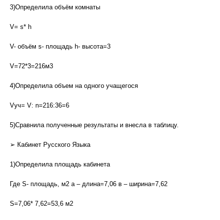
3)Определила объём комнаты
V= s* h
V- объём s- площадь h- высота=3
V=72*3=216м3
4)Определила объем на одного учащегося
Vуч= V: n=216:36=6
5)Сравнила полученные результаты и внесла в таблицу.
➢ Кабинет Русского Языка
1)Определила площадь кабинета
Где S- площадь, м2 а – длина=7,06 в – ширина=7,62
S=7,06* 7,62=53,6 м2