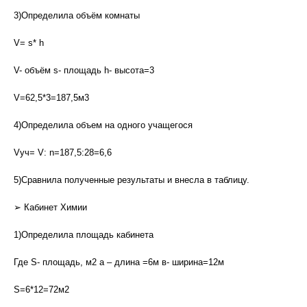
3)Определила объём комнаты
V= s* h
V- объём s- площадь h- высота=3
V=62,5*3=187,5м3
4)Определила объем на одного учащегося
Vуч= V: n=187,5:28=6,6
5)Сравнила полученные результаты и внесла в таблицу.
➢ Кабинет Химии
1)Определила площадь кабинета
Где S- площадь, м2 а – длина =6м в- ширина=12м
S=6*12=72м2