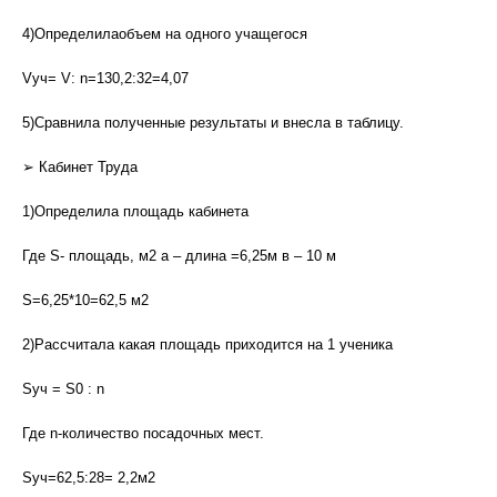
4)Определилаобъем на одного учащегося
Vуч= V: n=130,2:32=4,07
5)Сравнила полученные результаты и внесла в таблицу.
➢ Кабинет Труда
1)Определила площадь кабинета
Где S- площадь, м2 а – длина =6,25м в – 10 м
S=6,25*10=62,5 м2
2)Рассчитала какая площадь приходится на 1 ученика
Sуч = S0 : n
Где n-количество посадочных мест.
Sуч=62,5:28= 2,2м2