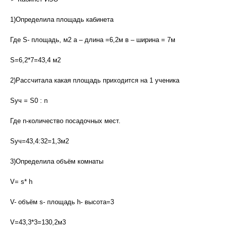
1)Определила площадь кабинета
Где S- площадь, м2 а – длина =6,2м в – ширина = 7м
S=6,2*7=43,4 м2
2)Рассчитала какая площадь приходится на 1 ученика
Sуч = S0 : n
Где n-количество посадочных мест.
Sуч=43,4:32=1,3м2
3)Определила объём комнаты
V= s* h
V- объём s- площадь h- высота=3
V=43,3*3=130,2м3