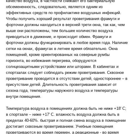
качество воздуха, в частности снижают его бактериальную
обсемененность, следовательно, является одним из
эффективных средств по профилактике воздушных инфекций.
Чтобы получить хороший результат проветривания фрамуги и
форточки должны находиться в верхней трети окна, так как, чем
выше они расположены, тем большее количество воздуха
приводиться в движение, и происходит обмен. Фрамуги и
форточки должны функционировать в любое время года. Наличие
сетки на окнах, фрамугах в летнее время обязательно. Окна
помещений, кроме ориентированных на северные румбы
горизонта, во избежания перегрева, оборудуются
солнцезащитными устройствами или шторами. В кабинетах и
спортзалах следует соблюдать режим проветривания. Сквозное
проветривание проводится в отсутствии детей, одностороннее – в
присутствии детей. Длительность проветривания зависит от
сезона года, температуры наружного воздуха и температуры
внутри помещения.
Температура воздуха в помещениях должна быть не ниже +18' С;
в спортзале – ниже +17' С. влажность воздуха должна быть в
пределах 40-60%. быстрая и полная смена воздуха в помещении
достигает сквозным проветриванием. Учебные помещения
проветриваются во время перемен, а реакционные - во время