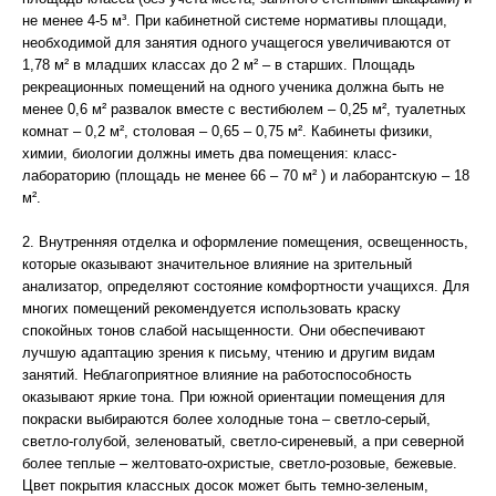
не менее 4-5 м³. При кабинетной системе нормативы площади,
необходимой для занятия одного учащегося увеличиваются от
1,78 м² в младших классах до 2 м² – в старших. Площадь
рекреационных помещений на одного ученика должна быть не
менее 0,6 м² развалок вместе с вестибюлем – 0,25 м², туалетных
комнат – 0,2 м², столовая – 0,65 – 0,75 м². Кабинеты физики,
химии, биологии должны иметь два помещения: класс-
лабораторию (площадь не менее 66 – 70 м² ) и лаборантскую – 18
м².
2. Внутренняя отделка и оформление помещения, освещенность,
которые оказывают значительное влияние на зрительный
анализатор, определяют состояние комфортности учащихся. Для
многих помещений рекомендуется использовать краску
спокойных тонов слабой насыщенности. Они обеспечивают
лучшую адаптацию зрения к письму, чтению и другим видам
занятий. Неблагоприятное влияние на работоспособность
оказывают яркие тона. При южной ориентации помещения для
покраски выбираются более холодные тона – светло-серый,
светло-голубой, зеленоватый, светло-сиреневый, а при северной
более теплые – желтовато-охристые, светло-розовые, бежевые.
Цвет покрытия классных досок может быть темно-зеленым,