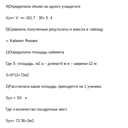
4)Определила объем на одного учащегося
Vуч= V: n= 161,7 : 30= 5. 4
5)Сравнила полученные результаты и внесла в таблицу.
➢ Кабинет Физики
1)Определила площадь кабинета
Где S- площадь, м2 а – длина=6 м в – ширина=12 м
S=6*12=72м2
2)Рассчитала какая площадь приходится на 1 ученика
Sуч = S0 : n
Где n-количество посадочных мест.
Sуч= 72:36=2м2