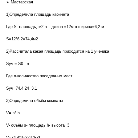
➢ Мастерская
1)Определила площадь кабинета
Где S- площадь, м2 а – длина =12м в-ширина=6,2 м
S=12*6,2=74,4м2
2)Рассчитала какая площадь приходится на 1 ученика
Sуч = S0 : n
Где n-количество посадочных мест.
Sуч=74,4:24=3,1
3)Определила объём комнаты
V= s* h
V- объём s- площадь h- высота=3
V=74,4*3=223,2м3