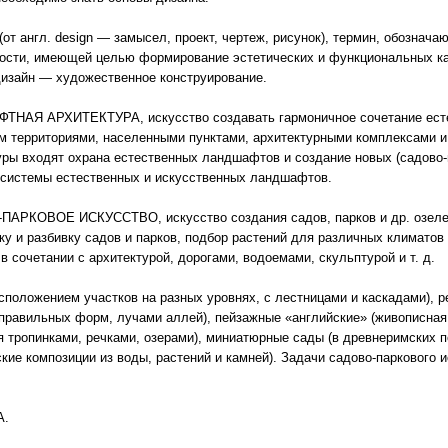
от англ. design — замысел, проект, чертеж, рисунок), термин, обознач
ости, имеющей целью формирование эстетических и функциональных ка
изайн — художественное конструирование.
НАЯ АРХИТЕКТУРА, искусство создавать гармоничное сочетание ест
м территориями, населенными пунктами, архитектурными комплексами 
уры входят охрана естественных ландшафтов и создание новых (садово-
 системы естественных и искусственных ландшафтов.
АРКОВОЕ ИСКУССТВО, искусство создания садов, парков и др. озеле
ку и разбивку садов и парков, подбор растений для различных климатов
в сочетании с архитектурой, дорогами, водоемами, скульптурой и т. д.
сположением участков на разных уровнях, с лестницами и каскадами), р
правильных форм, лучами аллей), пейзажные «английские» (живописная
ропинками, речками, озерами), миниатюрные сады (в древнеримских п
кие композиции из воды, растений и камней). Задачи садово-паркового 
А.