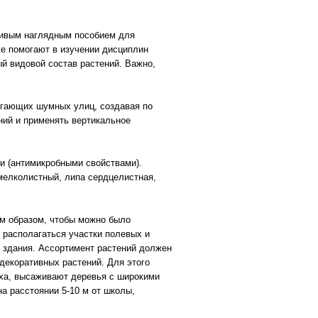
живым наглядным пособием для
же помогают в изучении дисциплин
й видовой состав растений. Важно,
егающих шумных улиц, создавая по
ий и применять вертикальное
и (антимикробными свойствами).
мелколистный, липа сердцелистная,
м образом, чтобы можно было
 располагаться участки полевых и
и здания. Ассортимент растений должен
декоративных растений. Для этого
ыха, высаживают деревья с широкими
на расстоянии 5-10 м от школы,