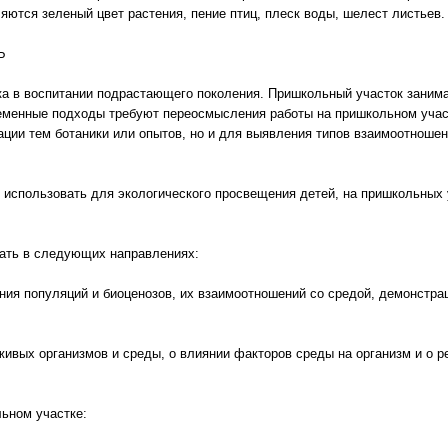
ются зеленый цвет растения, пение птиц, плеск воды, шелест листьев.
Ь
ка в воспитании подрастающего поколения. Пришкольный участок занима
еменные подходы требуют переосмысления работы на пришкольном учас
ции тем ботаники или опытов, но и для выявления типов взаимоотношен
 использовать для экологического просвещения детей, на пришкольных
ать в следующих направлениях:
ния популяций и биоценозов, их взаимоотношений со средой, демонстр
ивых организмов и среды, о влиянии факторов среды на организм и о р
ьном участке: