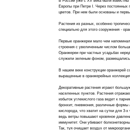
В России уже с XV века были известны
Европы при Петре I. Через постоянных 
цветов. При нем были основаны и перв
Растения из разных, особенно тропичес
специально для этого сооружения - ора
Первые оранжереи мало чем напоминали
строения с увеличенным числом больш
Оранжереи при частных усадьбах неред
служили зеленым фоном, размещались с
В нашем веке конструкции оранжерей с
выращенные в оранжерейных коллекциях
Декоративные растения играют большую
населенных пунктов. Растения отражаю
избыток углекислого газа ведет к парн
бронхит, пневмония, различные формы 
кислорода, что хватит на сутки для 3-
ведь ветры повышают кровяное давлени
иммунитет. Они убивают болезнетворны
Так, туя очищает воздух от микрооргани