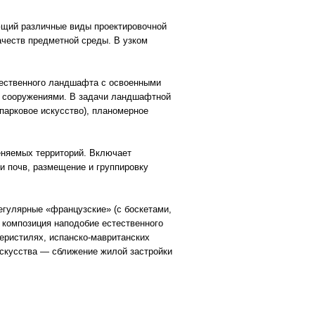
ающий различные виды проектировочной
честв предметной среды. В узком
ественного ландшафта с освоенными
и сооружениями. В задачи ландшафтной
парковое искусство), планомерное
няемых территорий. Включает
 и почв, размещение и группировку
егулярные «французские» (с боскетами,
 композиция наподобие естественного
еристилях, испанско-мавританских
искусства — сближение жилой застройки