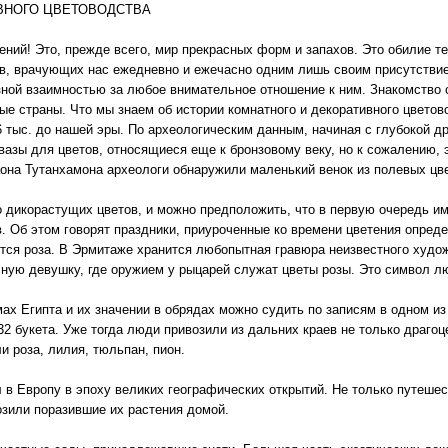
ВНОГО ЦВЕТОВОДСТВА
ний! Это, прежде всего, мир прекрасных форм и запахов. Это обилие те
ов, врачующих нас ежедневно и ежечасно одним лишь своим присутстви
азной взаимностью за любое внимательное отношение к ним. Знакомство 
ые страны. Что мы знаем об истории комнатного и декоративного цветов
6 тыс. до нашей эры. По археологическим данным, начиная с глубокой 
азы для цветов, относящиеся еще к бронзовому веку, но к сожалению, 
на Тутанхамона археологи обнаружили маленький венок из полевых цве
о дикорастущих цветов, и можно предположить, что в первую очередь им
. Об этом говорят праздники, приуроченные ко времени цветения опред
тся роза. В Эрмитаже хранится любопытная гравюра неизвестного худож
сную девушку, где оружием у рыцарей служат цветы розы. Это символ л
ах Египта и их значении в обрядах можно судить по записям в одном из 
32 букета. Уже тогда люди привозили из дальних краев не только драгоц
и роза, лилия, тюльпан, пион.
в Европу в эпоху великих географических открытий. Не только путешест
озили поразившие их растения домой.