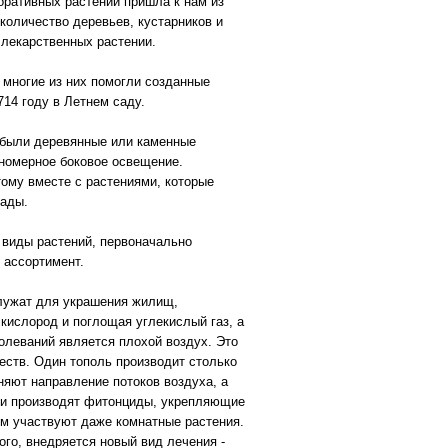
оративных растений пришла к нам из
количество деревьев, кустарников и
 лекарственных растении.
 многие из них помогли созданные
714 году в Летнем саду.
 были деревянные или каменные
номерное боковое освещение.
ому вместе с растениями, которые
пады.
 виды растений, первоначально
 ассортимент.
служат для украшения жилищ,
кислород и поглощая углекислый газ, а
болеваний является плохой воздух. Это
еств. Один тополь производит столько
няют направление потоков воздуха, а
они производят фитонциды, укрепляющие
ом участвуют даже комнатные растения.
того, внедряется новый вид лечения -