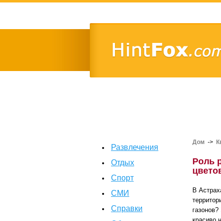
Дом
->
К
Развлечения
Роль 
Отдых
цвето
Спорт
В Астрах
СМИ
территор
Справки
газонов?
красиво 