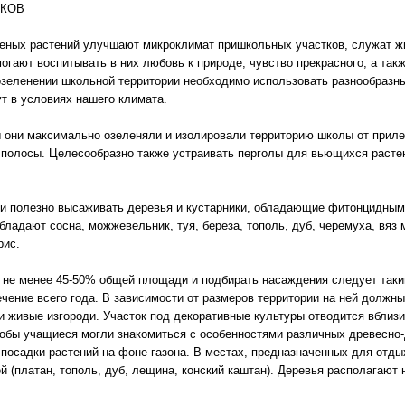
ТКОВ
леных растений улучшают микроклимат пришкольных участков, служат 
огают воспитывать в них любовь к природе, чувство прекрасного, а так
 озеленении школьной территории необходимо использовать разнообразны
ут в условиях нашего климата.
ы они максимально озеленяли и изолировали территорию школы от прил
полосы. Целесообразно также устраивать перголы для вьющихся растен
и полезно высаживать деревья и кустарники, обладающие фитонцидным
адают сосна, можжевельник, туя, береза, тополь, дуб, черемуха, вяз 
рис.
 не менее 45-50% общей площади и подбирать насаждения следует таки
чение всего года. В зависимости от размеров территории на ней должны
 и живые изгороди. Участок под декоративные культуры отводится вблиз
чтобы учащиеся могли знакомиться с особенностями различных древесно-
посадки растений на фоне газона. В местах, предназначенных для отд
 (платан, тополь, дуб, лещина, конский каштан). Деревья располагают 