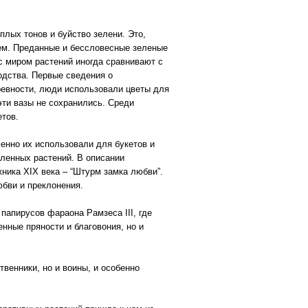
плых тонов и буйство зелени. Это,
ем. Преданные и бессловесные зеленые
с миром растений иногда сравнивают с
одства. Первые сведения о
древности, люди использовали цветы для
эти вазы не сохранились. Среди
тов.
енно их использовали для букетов и
еленных растений. В описании
ника XIX века – “Штурм замка любви”.
юбви и преклонения.
папирусов фараона Рамзеса III, где
енные пряности и благовония, но и
венники, но и воины, и особенно