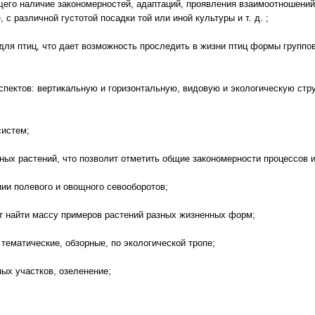
щего наличие закономерностей, адаптаций, проявления взаимоотношений
 с различной густотой посадки той или иной культуры и т. д. ;
 для птиц, что дает возможность проследить в жизни птиц формы группо
аспектов: вертикальную и горизонтальную, видовую и экологическую стр
систем;
дных растений, что позволит отметить общие закономерности процессов 
нии полевого и овощного севооборотов;
т найти массу примеров растений разных жизненных форм;
 тематические, обзорные, по экологической тропе;
ых участков, озеленение;