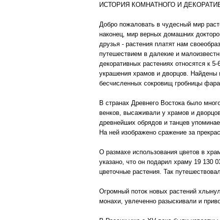
ИСТОРИЯ КОМНАТНОГО И ДЕКОРАТИ
Добро пожаловать в чудесный мир расте
наконец, мир верных домашних доктор
друзья - растения платят нам своеобр
путешествием в далекие и малоизвестн
декоративных растениях относятся к 5-
украшения храмов и дворцов. Найдены в
бесчисленных сокровищ гробницы фарао
В странах Древнего Востока было мног
венков, высаживали у храмов и дворцов
древнейших обрядов и танцев упоминае
На ней изображено сражение за прекра
О размахе использования цветов в храм
указано, что он подарил храму 19 130 0
цветочные растения. Так путешествовал
Огромный поток новых растений хлынул 
монахи, увлеченно разыскивали и прив