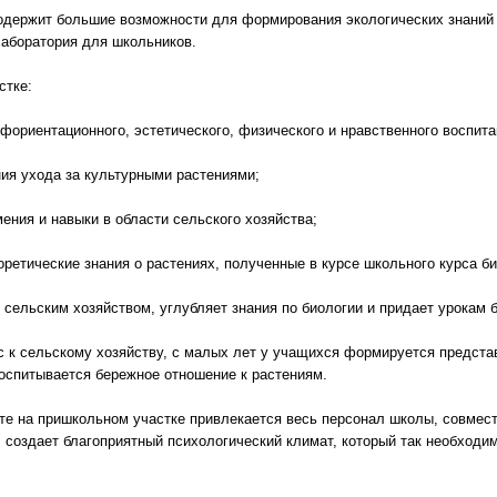
одержит большие возможности для формирования экологических знаний 
лаборатория для школьников.
стке:
офориентационного, эстетического, физического и нравственного воспита
ния ухода за культурными растениями;
ения и навыки в области сельского хозяйства;
еоретические знания о растениях, полученные в курсе школьного курса би
с сельским хозяйством, углубляет знания по биологии и придает урокам
с к сельскому хозяйству, с малых лет у учащихся формируется представ
воспитывается бережное отношение к растениям.
оте на пришкольном участке привлекается весь персонал школы, совмес
 создает благоприятный психологический климат, который так необходи