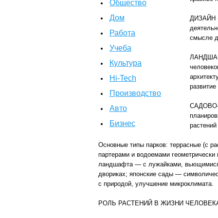
Общество
Дом
ДИЗАЙН (
деятельн
Работа
смысле д
Учеба
ЛАНДШАФТ
Культура
человеко
архитект
Hi-Tech
развитие
Производство
САДОВО-П
Авто
планиров
Бизнес
растений 
Основные типы парков: террасные (с ра
партерами и водоемами геометрически 
ландшафта — с лужайками, вьющимися т
двориках; японские сады — символичес
с природой, улучшение микроклимата.
РОЛЬ РАСТЕНИЙ В ЖИЗНИ ЧЕЛОВЕК