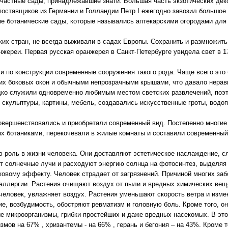
 частные сады, принадлежавшие знати. Большая часть экзотических дек
поставщиков из Германии и Голландии Петр I ежегодно завозил большое 
ые ботанические сады, которые назывались аптекарскими огородами для
ких стран, не всегда выживали в садах Европы. Сохранить и размножить
нжереи. Первая русская оранжерея в Санкт-Петербурге увидела свет в 1
 по конструкции современные сооружения такого рода. Чаще всего это
их боковых окон и обычными непрозрачными крышами, что давало нерав
ко служили одновременно любимым местом светских развлечений, поэт
кульптуры, картины, мебель, создавались искусственные гроты, водо
овершенствовались и приобретали современный вид. Постепенно многие
 ботаниками, перекочевали в жилые комнаты и составили современный
 роль в жизни человека. Они доставляют эстетическое наслаждение, 
т солнечные лучи и расходуют энергию солнца на фотосинтез, выделяя 
иковому эффекту. Человек страдает от загрязнений. Причиной многих за
аллергии. Растения очищают воздух от пыли и вредных химических вещ
х человек, увлажняет воздух. Растения уменьшают скорость ветра и изме
е, возбудимость, обостряют ревматизм и головную боль. Кроме того, 
е микроорганизмы, грибки простейших и даже вредных насекомых. В эт
змов на 67% , хризантемы - на 66% , герань и бегония – на 43%. Кроме 