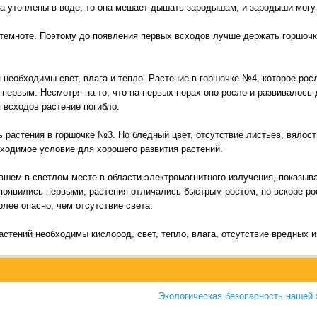
на утоплены в воде, то она мешает дышать зародышам, и зародыши могу
 темноте. Поэтому до появления первых всходов лучше держать горшоч
 необходимы свет, влага и тепло. Растение в горшочке №4, которое рос
 первым. Несмотря на то, что на первых порах оно росло и развивалось
 всходов растение погибло.
ь растения в горшочке №3. Но бледный цвет, отсутствие листьев, вялос
бходимое условие для хорошего развития растений.
вшем в светлом месте в области электромагнитного излучения, показыва
появились первыми, растения отличались быстрым ростом, но вскоре рос
лее опасно, чем отсутствие света.
растений необходимы кислород, свет, тепло, влага, отсутствие вредных 
Экологическая безопасность нашей