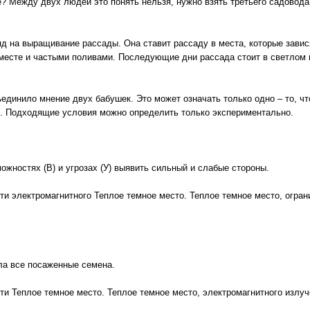
? Между двух людей это понять нельзя, нужно взять третьего садовода
д на выращивание рассады. Она ставит рассаду в места, которые завис
 месте и частыми поливами. Последующие дни рассада стоит в светлом
единило мнение двух бабушек. Это может означать только одно – то, чт
й. Подходящие условия можно определить только экспериментально.
можностях (В) и угрозах (У) выявить сильный и слабые стороны.
ти электромагнитного Теплое темное место. Теплое темное место, огран
ла все посаженные семена.
ти Теплое темное место. Теплое темное место, электромагнитного излуч