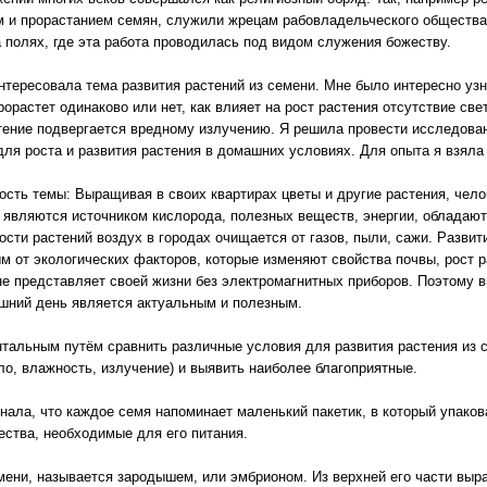
м и прорастанием семян, служили жрецам рабовладельческого общества
а полях, где эта работа проводилась под видом служения божеству.
нтересовала тема развития растений из семени. Мне было интересно узн
орастет одинаково или нет, как влияет на рост растения отсутствие све
тение подвергается вредному излучению. Я решила провести исследова
для роста и развития растения в домашних условиях. Для опыта я взял
ость темы: Выращивая в своих квартирах цветы и другие растения, чело
 являются источником кислорода, полезных веществ, энергии, обладают
ости растений воздух в городах очищается от газов, пыли, сажи. Развит
м от экологических факторов, которые изменяют свойства почвы, рост р
не представляет своей жизни без электромагнитных приборов. Поэтому 
яшний день является актуальным и полезным.
тальным путём сравнить различные условия для развития растения из с
о, влажность, излучение) и выявить наиболее благоприятные.
знала, что каждое семя напоминает маленький пакетик, в который упак
щества, необходимые для его питания.
мени, называется зародышем, или эмбрионом. Из верхней его части выра