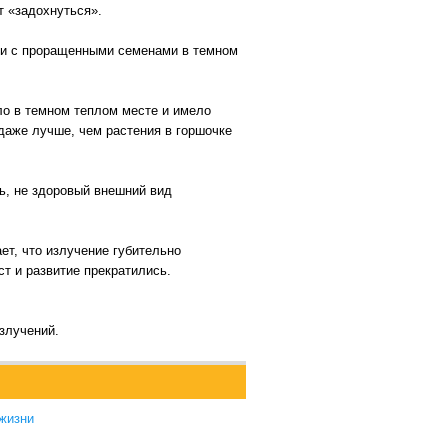
т «задохнуться».
ки с проращенными семенами в темном
ло в темном теплом месте и имело
 даже лучше, чем растения в горшочке
ть, не здоровый внешний вид
ет, что излучение губительно
т и развитие прекратились.
излучений.
 жизни