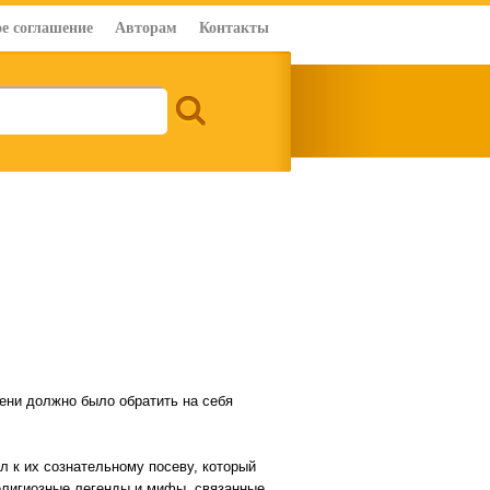
е соглашение
Авторам
Контакты
ени должно было обратить на себя
 к их сознательному посеву, который
религиозные легенды и мифы, связанные