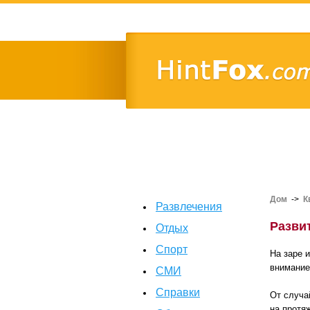
Дом
->
К
Развлечения
Разви
Отдых
Спорт
На заре 
внимание
СМИ
Справки
От случа
на протя