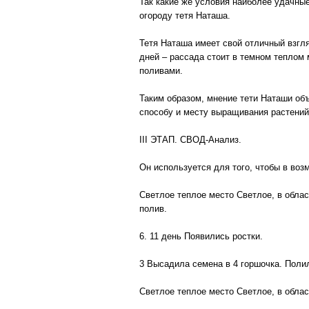
Так какие же условия наиболее удачные
огороду тетя Наташа.
Тетя Наташа имеет свой отличный взгля
дней – рассада стоит в темном теплом
поливами.
Таким образом, мнение тети Наташи объ
способу и месту выращивания растени
III ЭТАП. СВОД-Анализ.
Он используется для того, чтобы в воз
Светлое теплое место Светлое, в облас
полив.
6. 11 день Появились ростки.
3 Высадила семена в 4 горшочка. Поли
Светлое теплое место Светлое, в облас