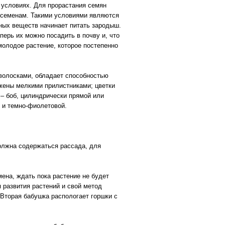
х условиях. Для прорастания семян
 семенам. Такими условиями являются
ьных веществ начинает питать зародыш.
перь их можно посадить в почву и, что
молодое растение, которое постепенно
 волосками, обладает способностью
бжены мелкими прилистниками; цветки
– боб, цилиндрически прямой или
й и темно-фиолетовой.
олжна содержаться рассада, для
на, ждать пока растение не будет
я развития растений и свой метод
 Вторая бабушка распологает горшки с