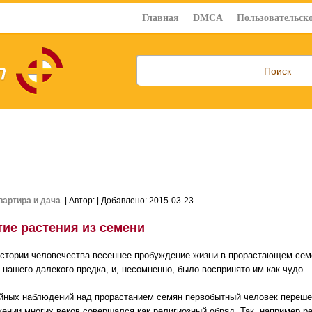
Главная
DMCA
Пользовательско
вартира и дача
| Автор:
| Добавлено: 2015-03-23
тие растения из семени
истории человечества весеннее пробуждение жизни в прорастающем сем
 нашего далекого предка, и, несомненно, было воспринято им как чудо.
йных наблюдений над прорастанием семян первобытный человек перешел
жении многих веков совершался как религиозный обряд. Так, например 