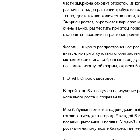
части эмбриона отходит отросток, из к
различных видов растений требуются р
тепло, достаточное количество влаги, 
Эмбрион растет, образуются корневая и
очень важно, разместить при этом поре
становится похожим на растение-родит
Фасоль – широко распространенное рас
виться, но при отсутствии опоры расте
мотылькового типа, собранные в редку
несколько изогнутой формы, окраска бо
II ЭТАП. Опрос садоводов.
Второй этап был нацелен на изучение 
успешного роста и созревания.
Мои бабушки являются садоводами-люби
готово к высадке в огород. У каждой б
посадки, рыхления и полива. У одной б
ростками на полу возле батареи, где ме