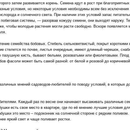
оторого затем развивается корень. Семена идут в рост при благоприятны
азные условия, но некоторые условия необходимы всем без исключения
кислорода и солнечного света. При наличии этих условий запас питател
 побеговая системы, — разорвав кожуру семени, они выходят наружу. Те
же, чтобы молодые растения могли расти свободно. Вскоре появляется 
еля.
тение семейства бобовых. Стебель сильноветвистый, покрыт короткими
ние стелется по почве, листья очередные, имеют длинный черешок, сна
ю пазушную кисть, бывают белыми, розоватыми или фиолетовыми. Плод 
бов фасоли может быть самой разной: от белой и розовой до коричнево
различных мнений садоводов-любителей по поводу условий, в которых д
телями. Каждый раз по весне они начинают высаживать различные семе
абушки есть свое место в квартире, где по её мнению лучшие условия дл
абушки это место – подоконник на солнечной стороне с редким поливом.
нее яркий свет и чаще поливает ростки.