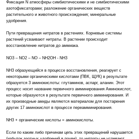
Фиксация N атмосферы симбиотическими и не симбиотическими
азотофиксаторами; разложение органических веществ
растительного и животного происхождения; минеральные
удобрения.
Пути превращения нитратов в растениях. Корневые системы
растений усваивают нитраты. В растении происходит
восстановление нитратов до аммиака.
NO3 – NO2 – NO – NH2OH - NH3
NH3 образующийся в процессе восстановления, реагирует с
некоторыми органическими кислотами (ПВК, ЩУК) в результате
образуется 3 аминокислоты: глутаминов, аспарг, аланин. Этот
процесс носит название первичного амминирования Аминокислот,
которые образуются в результате первичного амминирования. И
их производные амиды являются материалом для постарения
других 17 аминокислот в процессе переамминирования.
NH3 + органические кислоты = аминокислоты.
Если по каким либо причинам цепь этих превращений нарушается
(избыток азотных удобрений в почве), то нитраты не успевают