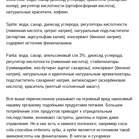
колер), регулятор кислотности (ортофосфорная кислота),
натуральные красители, кофеин.
Sprite: вода, сахар, диоксид углерода, регуляторы кислотности
(лимонная кислота, цитрат натрия), натуральные подсластители
(аспартам, ацесульфам калия), консервант (бензоат натрия),
содержит источник фенилаланина.
Fanta: вода, сахар, апельсиновый сок 3%, диоксид углерода,
регулятор кислотности (лимонная кислота), стабилизаторы
(гуммиарабик, изо-бутират ацетат сахарозы), консервант (бензоат
натрия), натуральные и идентичные натуральным ароматизаторы,
подсластитель сахаринат натрия, антиоксидант (аскорбиновая
кислота), краситель (желтый «солнечный закат»).
Всё выше перечисленное указывает на огромный вред наносимый
нашему организму подобными продуктами питания. Большое
потребление этих продуктов приводит к отрицательным
последствиям, возникают гастриты, диатезы и порою даже
отравления. Но в них есть и немного полезного, например coca-
cola способна отбелить зубы, а sprite является источником такой
аминокислоты как фенилаланин. В чипсах и сухариках