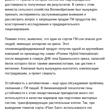
достоверность полученных им результатов. В связи с этим
министр сельского хозяйства Великобритании был вынужден
признать эксперименты заслуживающими внимания и
рассмотреть вопрос о запрещении продаж ГМ продуктов без
всестороннего исследования и предварительного
лицензирования.
Помимо этого, выявлено, что один из сортов ГМ-сои опасен для
людей, имеющих аллергию на орехи. Этот
геномомодифицированный продукт получен одной из крупнейших
компаний по производству семян «Pioneer Hybrid International»
после введения в соевую ДНК гена Бразильского ореха, запасной
белок которого богат такими аминокислотами, как цистеин и
метионин. Компания была вынуждена выплатить компенсации
пострадавшим, а проект свернуть.
Устойчивость к антибиотикам – ещё одна обсуждаемая проблема,
связанная с ГМ пищей. В биоинженерной технологии гены
устойчивости к этом лекарственным препаратом много лет
используется в качестве маркеров при подготовке векторных
систем, трансформирующих растительные клетки. Так, при
выведении томатов сорта «Flavr Savr» использовался ген