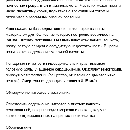
полностью превратится в аминокислоты. Часть их может пройти
через паренхиму корня, подняться с восходящим током и
отложится в различных органах растений.
Аминокислоты безвредны, они являются строительным
материалом для белков, из которых построено всё живое на
Земле. Нитраты токсичны. Они вызывают отёк лёгких, тошноту,
рвоту, острую сердечно-сосудистую недостаточность. В крови
повышается содержание молочной кислоты.
Попадание нитратов в пищеварительный тракт вызывает
головную боль, учащенное сердцебиение. Окисляют гемоглобин,
образуя метгемоглобин (вещество, угнетающее дыхательные
центры). Смертельная доза для человека 8-15 мг/л.
Обнаружение нитратов в растениях.
Определить содержание нитратов в листьях капусты
белокочанной, в корнеплодах моркови и свеклы, клубне
картофеля, выращенных на пришкольном участке.
Оборудование: