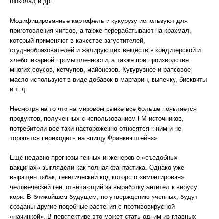
шоколад и др.
Модифицированные картофель и кукурузу используют для
приготовления чипсов, а также перерабатывают на крахмал,
который применяют в качестве загустителей,
студнеобразователей и желирующих веществ в кондитерской и
хлебопекарной промышленности, а также при производстве
многих соусов, кетчупов, майонезов. Кукурузное и рапсовое
масло используют в виде добавок в маргарин, выпечку, бисквиты
и т. д.
Несмотря на то что на мировом рынке все больше появляется
продуктов, полученных с использованием ГМ источников,
потребители все-таки настороженно относятся к ним и не
торопятся переходить на «пищу Франкенштейна».
Ещё недавно прогнозы генных инженеров о «съедобных
вакцинах» выглядели как полная фантастика. Однако уже
выращен табак, генетический код которого «вмонтирован»
человеческий ген, отвечающий за выработку антител к вирусу
кори. В ближайшем будущем, по утверждению ученных, будут
созданы другие подобные растения с противовирусной
«начинкой». В перспективе это может стать одним из главных