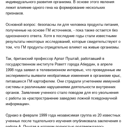
индивидуального развития организма. В основе этого явления
лежит влияние одного гена на формирование нескольких
признаков.
Основной вопрос: безопасны ли для человека продукты питания,
полученные на основе ГМ источников, - пока также остается без
однозначного ответа. Хотя в последние годы стали известными
результаты некоторых исследований, которые свидетельствуют о
том, что ГМ продукты отрицательно влияют на живые организмы.
Так, британский профессор Арпат Пуштай, работавший в
государственном институте Роветт города Абердин, в апреле
1998 года заявил в телевизионном интервью, что проведенные им
эксперименты выявили необратимые изменения в организме крыс,
питавшихся ГМ картофелем. Они страдали угнетением иммунной
системы и различными нарушениями деятельности внутренних
органов. Заявление ученного стало поводом для его увольнения
с работы за «распространение заведомо ложной псевдонаучной
информации».
Однако в феврале 1999 года независимая группа из 20 известных
ученных после тщательного изучения опубликовала заключения о
работе А. Пуштая в котором полностью подтверждалось