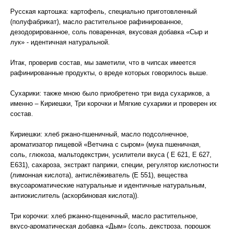
Русская картошка: картофель, специально приготовленный
(полуфабрикат), масло растительное рафинированное,
дезодорированное, соль поваренная, вкусовая добавка «Сыр и
лук» - идентичная натуральной.
Итак, проверив состав, мы заметили, что в чипсах имеется
рафинированные продукты, о вреде которых говорилось выше.
Сухарики: также мною было приобретено три вида сухариков, а
именно – Кириешки, Три корочки и Мягкие сухарики и проверен их
состав.
Кириешки: хлеб ржано-пшеничный, масло подсолнечное,
ароматизатор пищевой «Ветчина с сыром» (мука пшеничная,
соль, глюкоза, мальтодекстрин, усилители вкуса ( Е 621, Е 627,
Е631), сахароза, экстракт паприки, специи, регулятор кислотности
(лимонная кислота), антислёживатель (Е 551), вещества
вкусоароматические натуральные и идентичные натуральным,
антиокислитель (аскорбиновая кислота)).
Три корочки: хлеб ржанно-пщеничный, масло растительное,
вкусо-ароматическая добавка «Дым» (соль, декстроза, порошок