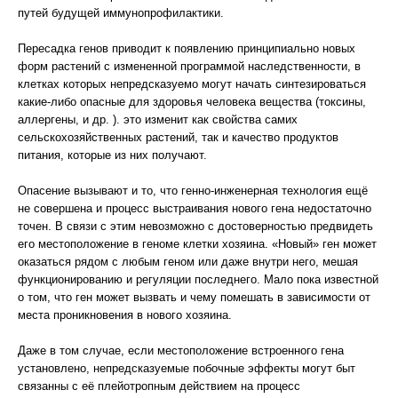
путей будущей иммунопрофилактики.
Пересадка генов приводит к появлению принципиально новых
форм растений с измененной программой наследственности, в
клетках которых непредсказуемо могут начать синтезироваться
какие-либо опасные для здоровья человека вещества (токсины,
аллергены, и др. ). это изменит как свойства самих
сельскохозяйственных растений, так и качество продуктов
питания, которые из них получают.
Опасение вызывают и то, что генно-инженерная технология ещё
не совершена и процесс выстраивания нового гена недостаточно
точен. В связи с этим невозможно с достоверностью предвидеть
его местоположение в геноме клетки хозяина. «Новый» ген может
оказаться рядом с любым геном или даже внутри него, мешая
функционированию и регуляции последнего. Мало пока известной
о том, что ген может вызвать и чему помешать в зависимости от
места проникновения в нового хозяина.
Даже в том случае, если местоположение встроенного гена
установлено, непредсказуемые побочные эффекты могут быт
связанны с её плейотропным действием на процесс