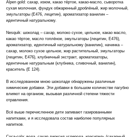
Alpen gold: сахар, изюм, какао тёртое, какао-масло, сыворотка
сухая молочная, фундук обжаренный дроблёный, жир молочный,
эмульгаторы (Е476, лецитин), ароматизатор ванилин –
идентичный натуральному.
Nesquik: шоколад – сахар, молоко сухое, цельное, какао масло,
какао тёртое, масло топлёное, эмульгаторы (лецитин, Е476),
ароматизатор, идентичный натуральному (ванилин), начинка –
сахар, молоко сухое цельное, жир растительный, эмульгаторы
(лецитин, Е476), клубничный экстракт, ароматизаторы,
идентичные натуральным (клубника, сливочный, ванилин),
краситель (Е 124).
В исследованном мною шоколаде обнаружены различные
химические добавки. Эти добавки в большом количестве пагубно
влияют на организм, вызывая различной степени тяжести
отравления.
Всё выше перечисленное дети запивают газированными
напитками, и я исследовала состав наиболее популярных
напитков.
Coca-cola: вода, сахар диоксид углерода, краситель (сахарный