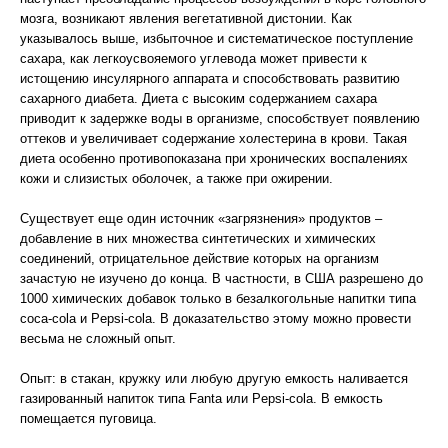
мозга, возникают явления вегетативной дистонии. Как
указывалось выше, избыточное и систематическое поступление
сахара, как легкоусвояемого углевода может привести к
истощению инсулярного аппарата и способствовать развитию
сахарного диабета. Диета с высоким содержанием сахара
приводит к задержке воды в организме, способствует появлению
оттеков и увеличивает содержание холестерина в крови. Такая
диета особенно противопоказана при хронических воспалениях
кожи и слизистых оболочек, а также при ожирении.
Существует еще один источник «загрязнения» продуктов –
добавление в них множества синтетических и химических
соединений, отрицательное действие которых на организм
зачастую не изучено до конца. В частности, в США разрешено до
1000 химических добавок только в безалкогольные напитки типа
coca-cola и Pepsi-cola. В доказательство этому можно провести
весьма не сложный опыт.
Опыт: в стакан, кружку или любую другую емкость наливается
газированный напиток типа Fanta или Pepsi-cola. В емкость
помещается пуговица.