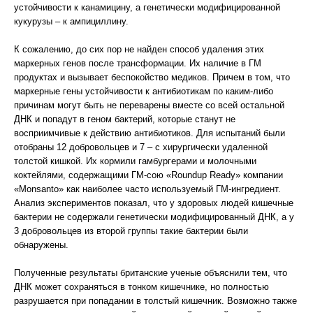
устойчивости к канамицину, а генетически модифицированной
кукурузы – к ампициллину.
К сожалению, до сих пор не найден способ удаления этих
маркерных генов после трансформации. Их наличие в ГМ
продуктах и вызывает беспокойство медиков. Причем в том, что
маркерные гены устойчивости к антибиотикам по каким-либо
причинам могут быть не переварены вместе со всей остальной
ДНК и попадут в геном бактерий, которые станут не
восприимчивые к действию антибиотиков. Для испытаний были
отобраны 12 добровольцев и 7 – с хирургически удаленной
толстой кишкой. Их кормили гамбургерами и молочными
коктейлями, содержащими ГМ-сою «Roundup Ready» компании
«Monsanto» как наиболее часто используемый ГМ-ингредиент.
Анализ экспериментов показал, что у здоровых людей кишечные
бактерии не содержали генетически модифицированный ДНК, а у
3 добровольцев из второй группы такие бактерии были
обнаружены.
Полученные результаты британские ученые объяснили тем, что
ДНК может сохраняться в тонком кишечнике, но полностью
разрушается при попадании в толстый кишечник. Возможно также