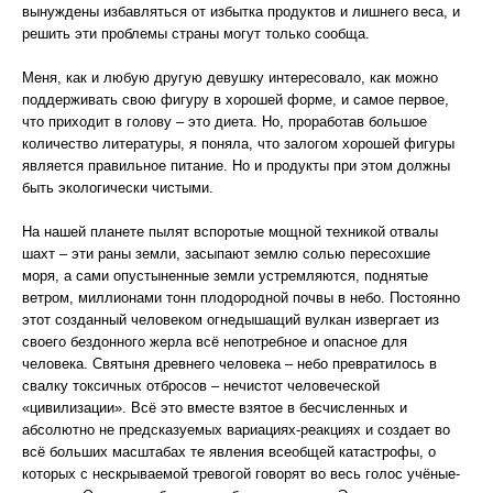
вынуждены избавляться от избытка продуктов и лишнего веса, и
решить эти проблемы страны могут только сообща.
Меня, как и любую другую девушку интересовало, как можно
поддерживать свою фигуру в хорошей форме, и самое первое,
что приходит в голову – это диета. Но, проработав большое
количество литературы, я поняла, что залогом хорошей фигуры
является правильное питание. Но и продукты при этом должны
быть экологически чистыми.
На нашей планете пылят вспоротые мощной техникой отвалы
шахт – эти раны земли, засыпают землю солью пересохшие
моря, а сами опустыненные земли устремляются, поднятые
ветром, миллионами тонн плодородной почвы в небо. Постоянно
этот созданный человеком огнедышащий вулкан извергает из
своего бездонного жерла всё непотребное и опасное для
человека. Святыня древнего человека – небо превратилось в
свалку токсичных отбросов – нечистот человеческой
«цивилизации». Всё это вместе взятое в бесчисленных и
абсолютно не предсказуемых вариациях-реакциях и создает во
всё больших масштабах те явления всеобщей катастрофы, о
которых с нескрываемой тревогой говорят во весь голос учёные-