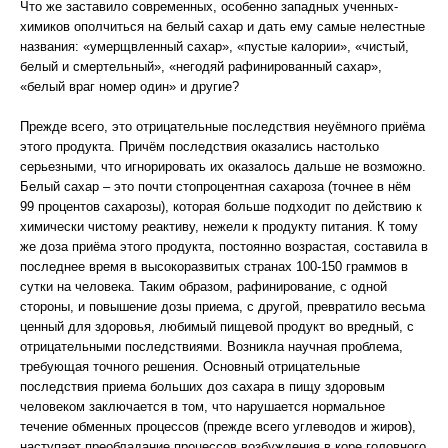
Что же заставило современных, особенно западных ученных-
химиков ополчиться на белый сахар и дать ему самые нелестные
названия: «умерщвленный сахар», «пустые калории», «чистый,
белый и смертельный», «негодяй рафинированный сахар»,
«белый враг номер один» и другие?
Прежде всего, это отрицательные последствия неуёмного приёма
этого продукта. Причём последствия оказались настолько
серьезными, что игнорировать их оказалось дальше не возможно.
Белый сахар – это почти стопроцентная сахароза (точнее в нём
99 процентов сахарозы), которая больше подходит по действию к
химически чистому реактиву, нежели к продукту питания. К тому
же доза приёма этого продукта, постоянно возрастая, составила в
последнее время в высокоразвитых странах 100-150 граммов в
сутки на человека. Таким образом, рафинирование, с одной
стороны, и повышение дозы приема, с другой, превратило весьма
ценный для здоровья, любимый пищевой продукт во вредный, с
отрицательными последствиями. Возникла научная проблема,
требующая точного решения. Основный отрицательные
последствия приема больших доз сахара в пищу здоровым
человеком заключается в том, что нарушается нормальное
течение обменных процессов (прежде всего углеводов и жиров),
наступает преобладание процессов возбуждения в коре головного