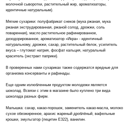
молочной сыворотки, растительный жир, ароматизаторы,
идентичные натуральным).
Мягкие сухарики: полуфабрикат снеков (мука ржаная, мука
ржаная экструдированная, ржаной солод, дрожжи, соль
поваренная), масло растительное рафинированное,
дезодорированное, ароматизатор «Икра» - идентичный
натуральному, дрожжи, сахар, растительный белок, усилитель
вкуса – глутомат натрия, фосфат кальция, натуральный
краситель (экстракт паприки).
В проверенных нами сухариках также содержатся вредные для
организма консерванты и рафинады.
Еще одним излюбленным продуктом молодежи является
шоколад. Всвязи с этим в магазине было куплено три вида
шоколада разных фирм.
Малышка: сахар, какао-порошок, заменитель какао-масла, молоко
сухое обезжиренное, арахис жареный дроблёный, вафельные
крошки, эмульгатор (лецитин Е322), ванилин.