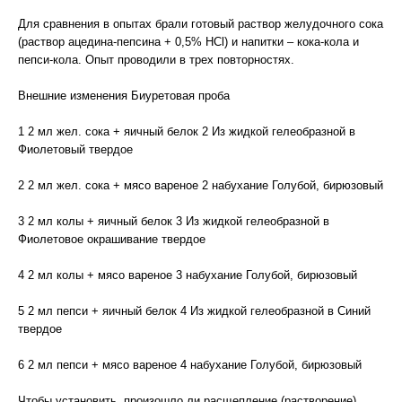
Для сравнения в опытах брали готовый раствор желудочного сока
(раствор ацедина-пепсина + 0,5% HCl) и напитки – кока-кола и
пепси-кола. Опыт проводили в трех повторностях.
Внешние изменения Биуретовая проба
1 2 мл жел. сока + яичный белок 2 Из жидкой гелеобразной в
Фиолетовый твердое
2 2 мл жел. сока + мясо вареное 2 набухание Голубой, бирюзовый
3 2 мл колы + яичный белок 3 Из жидкой гелеобразной в
Фиолетовое окрашивание твердое
4 2 мл колы + мясо вареное 3 набухание Голубой, бирюзовый
5 2 мл пепси + яичный белок 4 Из жидкой гелеобразной в Синий
твердое
6 2 мл пепси + мясо вареное 4 набухание Голубой, бирюзовый
Чтобы установить, произошло ли расщепление (растворение)