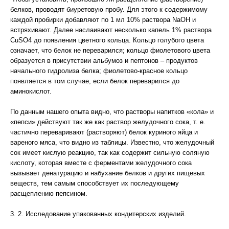
белков, проводят биуретовую пробу. Для этого к содержимому
каждой пробирки добавляют по 1 мл 10% раствора NaOH и
встряхивают. Далее наслаивают несколько капель 1% раствора
CuSO4 до появления цветного кольца. Кольцо голубого цвета
означает, что белок не переварился; кольцо фиолетового цвета
образуется в присутствии альбумоз и пептонов – продуктов
начального гидролиза белка; фиолетово-красное кольцо
появляется в том случае, если белок переварился до
аминокислот.
По данным нашего опыта видно, что растворы напитков «кола» и
«пепси» действуют так же как раствор желудочного сока, т. е.
частично переваривают (растворяют) белок куриного яйца и
вареного мяса, что видно из таблицы. Известно, что желудочный
сок имеет кислую реакцию, так как содержит сильную соляную
кислоту, которая вместе с ферментами желудочного сока
вызывает денатурацию и набухание белков и других пищевых
веществ, тем самым способствует их последующему
расщеплению пепсином.
3. 2. Исследование упакованных кондитерских изделий.