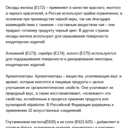
Оксиды железа (Е172) – применяют в качестве красного, желтого
и черного красителей, в России используют крайне ограниченно, в
основном при производстве черной икры, так как благодаря
взаимодействию с танином – составным веществом чая – они
придают готовому продукту черный цвет. В других странах
оксиды железа используют для окрашивания поверхности
кондитерских изделий.
Алюминий (Е173), серебро (Е174), золото (Е175) используются
для подкрашивания поверхности и декорирования некоторых
кондитерских изделий.
Ароматизаторы. Ароматизаторы – вещества, усиливающие вкус и
аромат, которые вносятся в пищевые продукты с целью
улучшения их органолептических свойств. Они усиливают их
природный вкус, а также восстанавливают, «освежают» эти
свойства, ослабленные в процессе хранения продукта или
кулинарной обработки. В Российской Федерации разрешены к
применению 22 искусственных соединений.
Глутаминовая кислота(Е620) и ее соли (Е621-625) – добавляют в
готовые блюда, кулинарные изделия, концентраты и консервы.