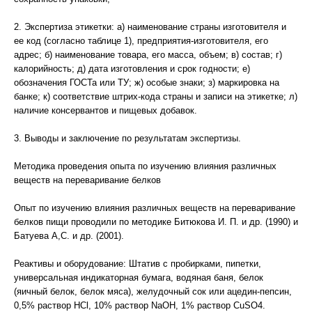
2. Экспертиза этикетки: а) наименование страны изготовителя и
ее код (согласно таблице 1), предприятия-изготовителя, его
адрес; б) наименование товара, его масса, объем; в) состав; г)
калорийность; д) дата изготовления и срок годности; е)
обозначения ГОСТа или ТУ; ж) особые знаки; з) маркировка на
банке; к) соответствие штрих-кода страны и записи на этикетке; л)
наличие консервантов и пищевых добавок.
3. Выводы и заключение по результатам экспертизы.
Методика проведения опыта по изучению влияния различных
веществ на переваривание белков
Опыт по изучению влияния различных веществ на переваривание
белков пищи проводили по методике Битюкова И. П. и др. (1990) и
Батуева А,С. и др. (2001).
Реактивы и оборудование: Штатив с пробирками, пипетки,
универсальная индикаторная бумага, водяная баня, белок
(яичный белок, белок мяса), желудочный сок или ацедин-пепсин,
0,5% раствор HCl, 10% раствор NaOH, 1% раствор CuSO4.