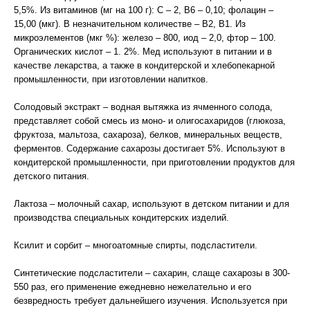
5,5%. Из витаминов (мг на 100 г): С – 2, В6 – 0,10; фолацин –
15,00 (мкг). В незначительном количестве – В2, В1. Из
микроэлементов (мкг %): железо – 800, иод – 2,0, фтор – 100.
Органических кислот – 1. 2%. Мед используют в питании и в
качестве лекарства, а также в кондитерской и хлебопекарной
промышленности, при изготовлении напитков.
Солодовый экстракт – водная вытяжка из ячменного солода,
представляет собой смесь из моно- и олигосахаридов (глюкоза,
фруктоза, мальтоза, сахароза), белков, минеральных веществ,
ферментов. Содержание сахарозы достигает 5%. Используют в
кондитерской промышленности, при приготовлении продуктов для
детского питания.
Лактоза – молочный сахар, используют в детском питании и для
производства специальных кондитерских изделий.
Ксилит и сорбит – многоатомные спирты, подсластители.
Синтетические подсластители – сахарин, слаще сахарозы в 300-
550 раз, его применение ежедневно нежелательно и его
безвредность требует дальнейшего изучения. Используется при