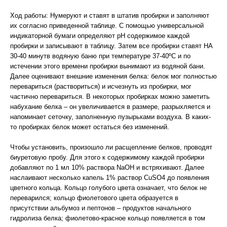
Ход работы: Нумеруют и ставят в штатив пробирки и заполняют
их согласно приведенной таблице. С помощью универсальной
индикаторной бумаги определяют рН содержимое каждой
пробирки и записывают в таблицу. Затем все пробирки ставят НА
30-40 минутв водяную баню при температуре 37-40ºС и по
истечении этого времени пробирки вынимают из водяной бани.
Далее оценивают внешние изменения белка: белок мог полностью
перевариться (раствориться) и исчезнуть из пробирки, мог
частично перевариться. В некоторых пробирках можно заметить
набухание белка – он увеличивается в размере, разрыхляется и
напоминает сеточку, заполненную пузырьками воздуха. В каких-
то пробирках белок может остаться без изменений.
Чтобы установить, произошло ли расщепление белков, проводят
биуретовую пробу. Для этого к содержимому каждой пробирки
добавляют по 1 мл 10% раствора NaOH и встряхивают. Далее
наслаивают несколько капель 1% раствор CuSO4 до появления
цветного кольца. Кольцо голубого цвета означает, что белок не
переварился; кольцо фиолетового цвета образуется в
присутствии альбумоз и пептонов – продуктов начального
гидролиза белка; фиолетово-красное кольцо появляется в том