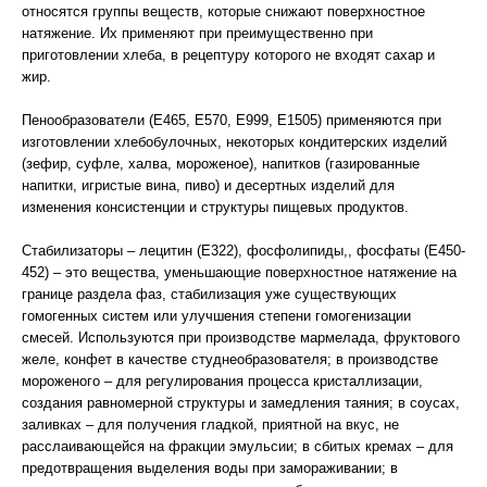
относятся группы веществ, которые снижают поверхностное
натяжение. Их применяют при преимущественно при
приготовлении хлеба, в рецептуру которого не входят сахар и
жир.
Пенообразователи (Е465, Е570, Е999, Е1505) применяются при
изготовлении хлебобулочных, некоторых кондитерских изделий
(зефир, суфле, халва, мороженое), напитков (газированные
напитки, игристые вина, пиво) и десертных изделий для
изменения консистенции и структуры пищевых продуктов.
Стабилизаторы – лецитин (Е322), фосфолипиды,, фосфаты (Е450-
452) – это вещества, уменьшающие поверхностное натяжение на
границе раздела фаз, стабилизация уже существующих
гомогенных систем или улучшения степени гомогенизации
смесей. Используются при производстве мармелада, фруктового
желе, конфет в качестве студнеобразователя; в производстве
мороженого – для регулирования процесса кристаллизации,
создания равномерной структуры и замедления таяния; в соусах,
заливках – для получения гладкой, приятной на вкус, не
расслаивающейся на фракции эмульсии; в сбитых кремах – для
предотвращения выделения воды при замораживании; в