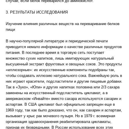
случае, если белок переварился до аминокислот.
3. РЕЗУЛЬТАТЫ ИССЛЕДОВАНИЯ
Изучение влияния различных веществ на переваривание белков
пищи
В научно-популярной литературе и периодической печати
приводится немало информации о качестве различных продуктов
питания. В последнее время в торговую сеть поступает
множество сухих напитков, лишь имитирующих натуральный
высушенный экстракт фруктовых и овощных соков. Это продукты
«иллюзорные»: их искусственные компоненты подобраны так,
чтобы создавать иллюзию натурального сока. Важнейшую роль в
них играют красители, подсластители и другие пищевые добавки.
Так в «Зуко», «Юпи» и других напитках половина или 2/3 сахара
заменены на искусственный подсластитель цикламат, а в
американском «Инвайте» вместо сахара используются сахарин и
аспартам. В США цикламат был официально запрещен еще в
1969 году, так как было доказано, что он, как сахарин и аспартам,
вызывает у крыс рак мочевого пузыря. Но в 1979 г. всемирная
организация здравоохранения реабилитировала цикламаты,
признав их безвредными. В России использование всех этих