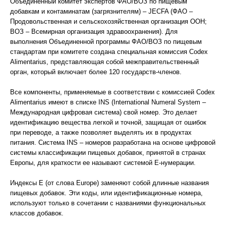
Объединенный комитет экспертов ФАО/ВОЗ по пищевым
добавкам и контаминатам (загрязнителям) – JECFA (ФАО –
Продовольственная и сельскохозяйственная организация ООН;
ВОЗ – Всемирная организация здравоохранения). Для
выполнения Объединенной программы ФАО/ВОЗ по пищевым
стандартам при комитете создана специальная комиссия Codex
Alimentarius, представляющая собой межправительственный
орган, который включает более 120 государств-членов.
Все компоненты, применяемые в соответствии с комиссией Codex
Alimentarius имеют в списке INS (International Numeral System –
Международная цифровая система) свой номер. Это делает
идентификацию вещества легкой и точной, защищая от ошибок
при переводе, а также позволяет выделять их в продуктах
питания. Система INS – номеров разработана на основе цифровой
системы классификации пищевых добавок, принятой в странах
Европы, для краткости ее называют системой Е-нумерации.
Индексы Е (от слова Europe) заменяют собой длинные названия
пищевых добавок. Эти коды, или идентификационные номера,
используют только в сочетании с названиями функциональных
классов добавок.