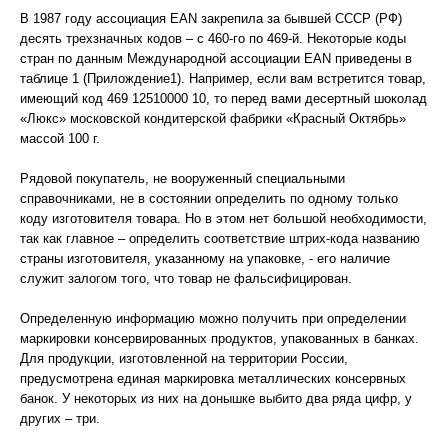
В 1987 году ассоциация ЕАN закрепила за бывшей СССР (РФ)
десять трехзначных кодов – с 460-го по 469-й. Некоторые коды
стран по данным Международной ассоциации ЕАN приведены в
таблице 1 (Прилождение1). Например, если вам встретится товар,
имеющий код 469 12510000 10, то перед вами десертный шоколад
«Люкс» московской кондитерской фабрики «Красный Октябрь»
массой 100 г.
Рядовой покупатель, не вооруженный специальными
справочниками, не в состоянии определить по одному только
коду изготовителя товара. Но в этом нет большой необходимости,
так как главное – определить соответствие штрих-кода названию
страны изготовителя, указанному на упаковке, - его наличие
служит залогом того, что товар не фальсифицирован.
Определенную информацию можно получить при определении
маркировки консервированных продуктов, упакованных в банках.
Для продукции, изготовленной на территории России,
предусмотрена единая маркировка металлических консервных
банок. У некоторых из них на донышке выбито два ряда цифр, у
других – три.