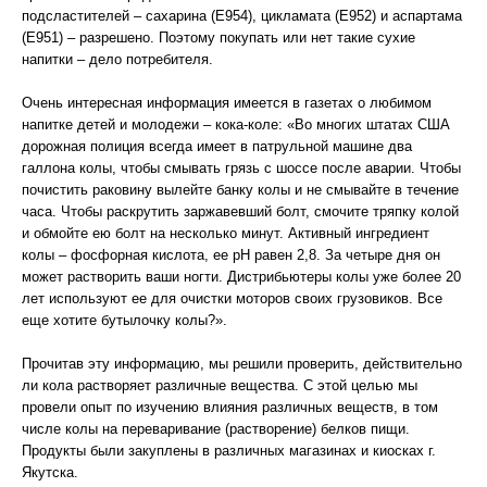
подсластителей – сахарина (Е954), цикламата (Е952) и аспартама
(Е951) – разрешено. Поэтому покупать или нет такие сухие
напитки – дело потребителя.
Очень интересная информация имеется в газетах о любимом
напитке детей и молодежи – кока-коле: «Во многих штатах США
дорожная полиция всегда имеет в патрульной машине два
галлона колы, чтобы смывать грязь с шоссе после аварии. Чтобы
почистить раковину вылейте банку колы и не смывайте в течение
часа. Чтобы раскрутить заржавевший болт, смочите тряпку колой
и обмойте ею болт на несколько минут. Активный ингредиент
колы – фосфорная кислота, ее рН равен 2,8. За четыре дня он
может растворить ваши ногти. Дистрибьютеры колы уже более 20
лет используют ее для очистки моторов своих грузовиков. Все
еще хотите бутылочку колы?».
Прочитав эту информацию, мы решили проверить, действительно
ли кола растворяет различные вещества. С этой целью мы
провели опыт по изучению влияния различных веществ, в том
числе колы на переваривание (растворение) белков пищи.
Продукты были закуплены в различных магазинах и киосках г.
Якутска.