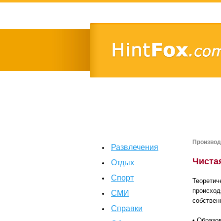
Производ
Развлечения
Чиста
Отдых
Спорт
Теоретич
происход
СМИ
собствен
Справки
• Образо