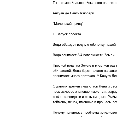
Ты – самое большое богатство на свете
Антуан де Сент-Экзюпери.
"Маленький принц"
1. Запуск проекта
Вода образует водную оболочку нашей 
Вода занимает 3/4 поверхности Земли.
Пресной воды на Земле в миллион раз 
обитателей. Лена берет начало на запа
принимает много притоков. У Качуга Ле
С давних времен славилась Лена и сво
промысловое значение имеют сиг, хариус
рыбы травоядные и есть хищные. Рыбы п
таймень, ленок, имевшие в прошлом ва
Почему появилась проблема исчезновен