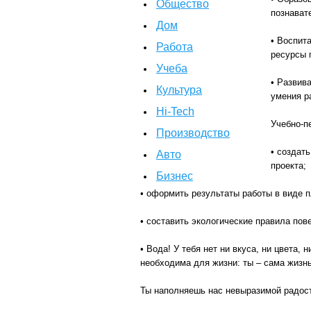
Общество
познават
Дом
• Воспит
Работа
ресурсы 
Учеба
• Развив
Культура
умения р
Hi-Tech
Учебно-п
Производство
• создат
Авто
проекта;
Бизнес
• оформить результаты работы в виде п
• составить экологические правила пов
• Вода! У тебя нет ни вкуса, ни цвета, 
необходима для жизни: ты – сама жизнь
Ты наполняешь нас невыразимой радос