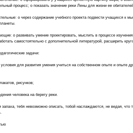
ельный процесс; o показать значение реки Лены для жизни ее обитателей
ательные: o через содержание учебного проекта подвести учащихся к мыс
планеты.
ающие: o развивать умение проектировать, мыслить в процессе изучения
аботать самостоятельно с дополнительной литературой, расширить круг
едагогические задачи:
ь условия для развития умения учиться на собственном опыте и опыте др
лакатов, рисунков;
едения человека на берегу реки.
ни запаха, тебя невозможно описать, тобой наслаждаются, не ведая, что т
.
тью