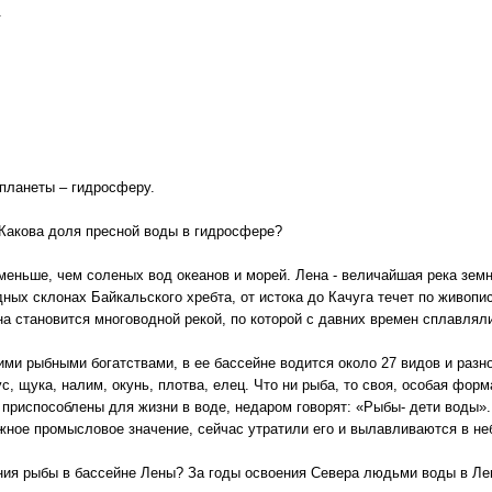
.
планеты – гидросферу.
 Какова доля пресной воды в гидросфере?
меньше, чем соленых вод океанов и морей. Лена - величайшая река зем
дных склонах Байкальского хребта, от истока до Качуга течет по живопи
на становится многоводной рекой, по которой с давних времен сплавляли
ими рыбными богатствами, в ее бассейне водится около 27 видов и разн
, щука, налим, окунь, плотва, елец. Что ни рыба, то своя, особая форма
риспособлены для жизни в воде, недаром говорят: «Рыбы- дети воды». 
жное промысловое значение, сейчас утратили его и вылавливаются в не
ия рыбы в бассейне Лены? За годы освоения Севера людьми воды в Лен