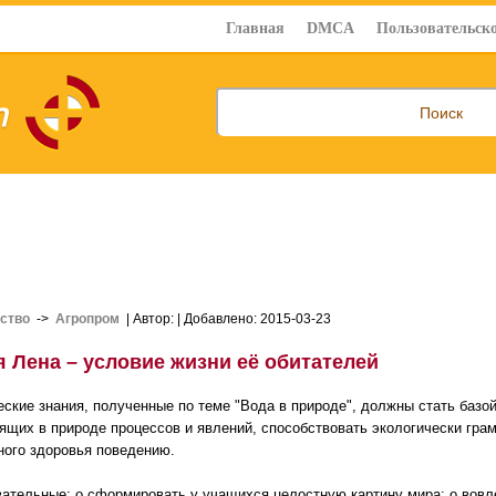
Главная
DMCA
Пользовательско
ство
->
Агропром
| Автор:
| Добавлено: 2015-03-23
я Лена – условие жизни её обитателей
еские знания, полученные по теме "Вода в природе", должны стать базо
ящих в природе процессов и явлений, способствовать экологически гра
ного здоровья поведению.
вательные: o сформировать у учащихся целостную картину мира; o вовл