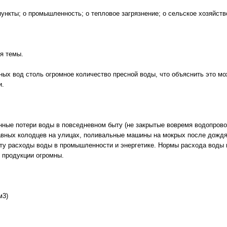
пункты; o промышленность; o тепловое загрязнение; o сельское хозяйств
я темы.
мных вод столь огромное количество пресной воды, что объяснить это м
и.
нные потери воды в повседневном быту (не закрытые вовремя водопрово
вных колодцев на улицах, поливальные машины на мокрых после дождя 
ту расходы воды в промышленности и энергетике. Нормы расхода воды 
 продукции огромны.
м3)