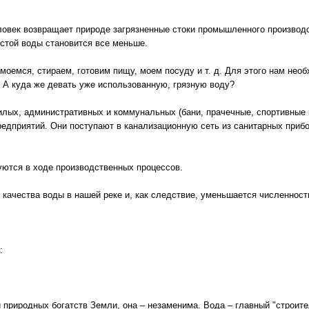
ловек возвращает природе загрязненные стоки промышленного производ
истой воды становится все меньше.
оемся, стираем, готовим пищу, моем посуду и т. д. Для этого нам необ
. А куда же девать уже использованную, грязную воду?
ых, административных и коммунальных (бани, прачечные, спортивные ко
приятий. Они поступают в канализационную сеть из санитарных прибор
ются в ходе производственных процессов.
качества воды в нашей реке и, как следствие, уменьшается численност
:
 природных богатств Земли, она – незаменима. Вода – главный "строит