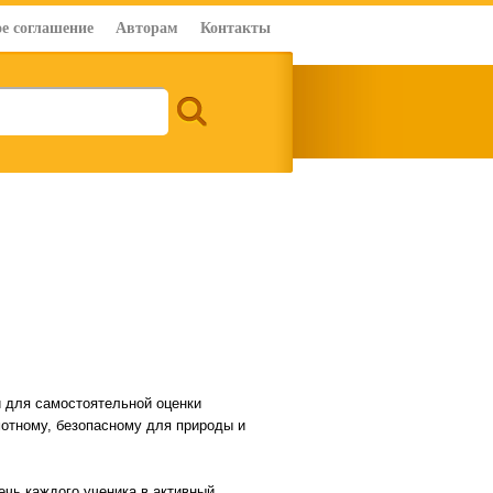
е соглашение
Авторам
Контакты
й для самостоятельной оценки
мотному, безопасному для природы и
ечь каждого ученика в активный