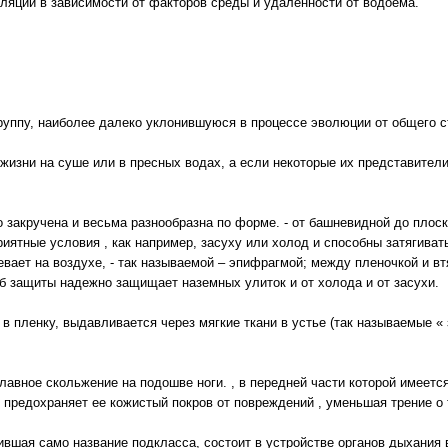
уляции в зависимости от факторов среды и удаленности от водоема.
руппу, наиболее далеко уклонившуюся в процессе эволюции от общего с
жизни на суше или в пресных водах, а если некоторые их представители
 закручена и весьма разнообразна по форме. - от башневидной до плос
иятные условия , как например, засуху или холод и способны затягиват
евает на воздухе, - так называемой – эпифрагмой; между пленочкой и в
об защиты надежно защищает наземных улиток и от холода и от засухи.
в пленку, выдавливается через мягкие ткани в устье (так называемые « 
плавное скольжение на подошве ноги. , в передней части которой имеет
 предохраняет ее кожистый покров от повреждений , уменьшая трение о 
ившая само название подкласса, состоит в устройстве органов дыхания