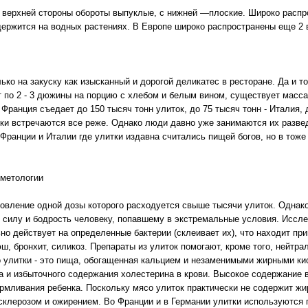
С верхней стороны обороты выпуклые, с нижней —плоские. Широко распр
держится на водных растениях. В Европе широко распространены еще 2 в
ко на закуску как изысканный и дорогой деликатес в ресторане. Да и т
 по 2 - 3 дюжины на порцию с хлебом и белым вином, существует масса
Франция съедает до 150 тысяч тонн улиток, до 75 тысяч тонн - Италия, 
ки встречаются все реже. Однако люди давно уже занимаются их развед
во Франции и Италии где улитки издавна считались пищей богов, но в тож
сметологии
товление одной дозы которого расходуется свыше тысячи улиток. Однако
ь силу и бодрость человеку, попавшему в экстремальные условия. Иссле
но действует на определенные бактерии (склеивает их), что находит пр
ш, бронхит, силикоз. Препараты из улиток помогают, кроме того, нейтр
о улитки - это пища, обогащенная кальцием и незаменимыми жирными ки
та и избыточного содержания холестерина в крови. Высокое содержание
рмливания ребенка. Поскольку мясо улиток практически не содержит жир
клерозом и ожирением. Во Франции и в Германии улитки используются п