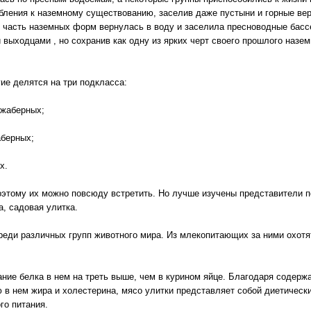
бления к наземному существованию, заселив даже пустыни и горные вер
, часть наземных форм вернулась в воду и заселила пресноводные бас
 выходцами , но сохранив как одну из ярких черт своего прошлого назе
ие делятся на три подкласса:
ежаберных;
аберных;
х.
поэтому их можно повсюду встретить. Но лучше изучены представители п
а, садовая улитка.
реди различных групп животного мира. Из млекопитающих за ними охотя
ание белка в нем на треть выше, чем в курином яйце. Благодаря содер
ю в нем жира и холестерина, мясо улитки представляет собой диетичес
го питания.