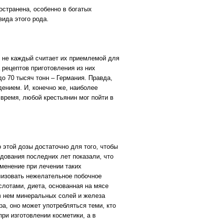
остранена, особенно в богатых
ида этого рода.
о не каждый считает их приемлемой для
 рецептов приготовления из них
до 70 тысяч тонн – Германия. Правда,
ением. И, конечно же, наиболее
е время, любой крестьянин мог пойти в
 этой дозы достаточно для того, чтобы
дования последних лет показали, что
именение при лечении таких
ализовать нежелательное побочное
слотами, диета, основанная на мясе
 в нем минеральных солей и железа
а, оно может употребляться теми, кто
ри изготовлении косметики, а в