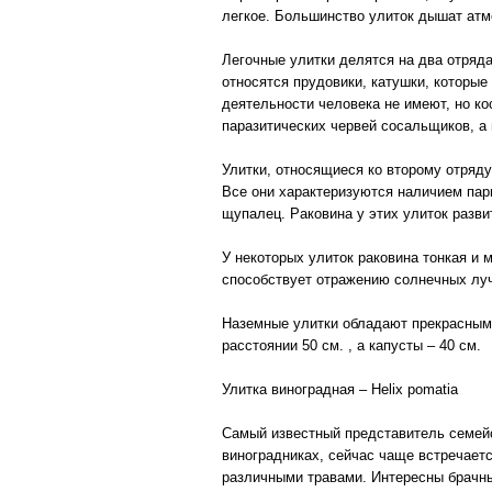
легкое. Большинство улиток дышат ат
Легочные улитки делятся на два отряда
относятся прудовики, катушки, которы
деятельности человека не имеют, но к
паразитических червей сосальщиков, а
Улитки, относящиеся ко второму отряду
Все они характеризуются наличием пар
щупалец. Раковина у этих улиток развит
У некоторых улиток раковина тонкая и м
способствует отражению солнечных лу
Наземные улитки обладают прекрасным 
расстоянии 50 см. , а капусты – 40 см.
Улитка виноградная – Helix pomatia
Самый известный представитель семейс
виноградниках, сейчас чаще встречаетс
различными травами. Интересны брачны