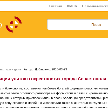
Главная
DMCA
Пользовательско
вартира и дача
| Автор:
| Добавлено: 2015-03-23
яции улиток в окрестностях города Севастополя
 или брюхоногие, составляют наиболее богатый формами класс мягкотел
азвитие этого огромного разнообразия форм стоит в связи с чрезвычайн
вания, к которым приспособились в своей эволюции представители брюх
ую зону океанов и морей, но и завоевали также значительные глубины и 
ась по пресным водоемам, а некоторые группы приспособились к жизни 