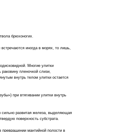
твола брюхоногих.
 встречаются иногда в морях, то лишь,
кодисковидной. Многие улитки
ь раковину пленочкой слизи,
тянутым внутрь телом улитки остается
зубы») при втягивании улитки внутрь
ся сильно развитая железа, выделяющая
твердую поверхность субстрата.
 в превращении мантийной полости в