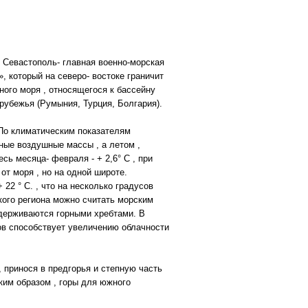
я Севастополь- главная военно-морская
 который на северо- востоке граничит
ного моря , относящегося к бассейну
арубежья (Румыния, Турция, Болгария).
 По климатическим показателям
ные воздушные массы , а летом ,
ь месяца- февраля - + 2,6° С , при
от моря , но на одной широте.
22 ° С. , что на несколько градусов
кого региона можно считать морским
держиваются горными хребтами. В
нов способствует увеличению облачности
 принося в предгорья и степную часть
ким образом , горы для южного