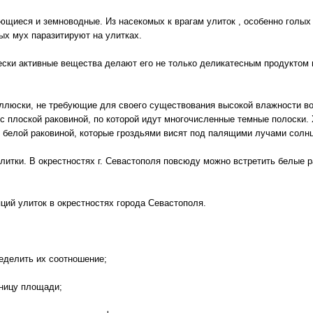
ющиеся и земноводные. Из насекомых к врагам улиток , особенно голых
рых мух паразитируют на улитках.
ски активные вещества делают его не только деликатесным продуктом 
ллюски, не требующие для своего существования высокой влажности во
с плоской раковиной, по которой идут многочисленные темные полоски.
 белой раковиной, которые гроздьями висят под палящими лучами солнца
литки. В окрестностях г. Севастополя повсюду можно встретить белые 
ций улиток в окрестностях города Севастополя.
ределить их соотношение;
иницу площади;