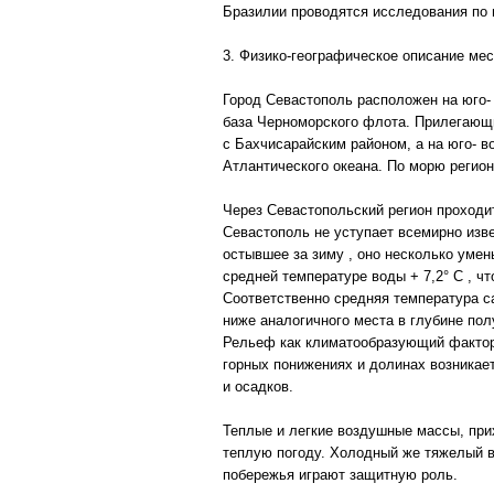
Бразилии проводятся исследования по 
3. Физико-географическое описание ме
Город Севастополь расположен на юго- 
база Черноморского флота. Прилегающи
с Бахчисарайским районом, а на юго- в
Атлантического океана. По морю регион
Через Севастопольский регион проходит
Севастополь не уступает всемирно изве
остывшее за зиму , оно несколько умен
средней температуре воды + 7,2° С , ч
Соответственно средняя температура сам
ниже аналогичного места в глубине пол
Рельеф как климатообразующий фактор
горных понижениях и долинах возникает
и осадков.
Теплые и легкие воздушные массы, прих
теплую погоду. Холодный же тяжелый во
побережья играют защитную роль.