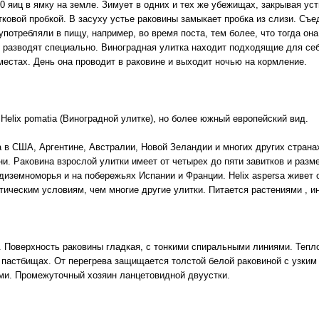
яиц в ямку на земле. Зимует в одних и тех же убежищах, закрывая уст
ковой пробкой. В засуху устье раковины замыкает пробка из слизи. Съе
употребляли в пищу, например, во время поста, тем более, что тогда он
к разводят специально. Виноградная улитка находит подходящие для себ
 местах. День она проводит в раковине и выходит ночью на кормление.
й Helix pomatia (Виноградной улитке), но более южный европейский вид.
США, Аргентине, Австралии, Новой Зеландии и многих других странах
и. Раковина взрослой улитки имеет от четырех до пяти завитков и разме
диземноморья и на побережьях Испании и Франции. Helix aspersa живет о
ическим условиям, чем многие другие улитки. Питается растениями , ин
. Поверхность раковины гладкая, с тонкими спиральными линиями. Тепл
и пастбищах. От перегрева защищается толстой белой раковиной с узким
ми. Промежуточный хозяин ланцетовидной двуустки.