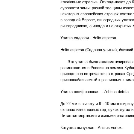
«любовные стрелы». Откладывают до 60 
суровости зимы, разной толщины извест
некоторых европейских странах охотно 
в западной Европе, виноградных улито
виноградниках, а иногда и на открытых
Улитка садовая - Helix aspersa
Helix aspersa (Садовая улитка), близки
Эта улитка была акклиматизирована в 
размножается в России на землях Кубан
природе она встречается в странах Сре
приспосабливаемый к различным климат
Улитка шлифованная – Zebrina detrita
До 22 мм в высоту и 9—10 мм в ширину
склонах известковых гор, сухих лугах 
Питается мертвыми и живыми растения
Катушка выпуклая - Anisus vortex.