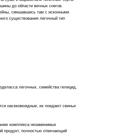
шины до области вечных снегов.
сейны, смешавшись там с исконными
много существования легочный тип
одкласса легочных, семейства гелицид,
тся насекомоядные, их поедают свиньи
жанию комплекса незаменимых
кий продукт, полностью отвечающий