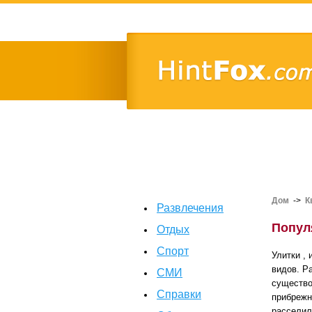
Дом
->
К
Развлечения
Попул
Отдых
Спорт
Улитки ,
видов. Р
СМИ
существо
Справки
прибрежн
расселил