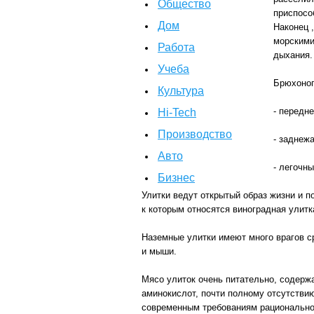
Общество
приспосо
Дом
Наконец 
морскими
Работа
дыхания.
Учеба
Брюхоног
Культура
- передн
Hi-Tech
Производство
- заднеж
Авто
- легочны
Бизнес
Улитки ведут открытый образ жизни и 
к которым относятся виноградная улитк
Наземные улитки имеют много врагов с
и мыши.
Мясо улиток очень питательно, содерж
аминокислот, почти полному отсутстви
современным требованиям рационально