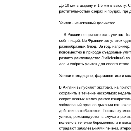
До 10 мм в ширину и 1,5 мм в высоту. 
растительностью озерах и прудах, где 
Улитки - изысканный деликатес
В России не принято есть улиток. Толь
себя пищей. Во Франции же улиток едят
разнообразных блюд. За год, например, 
повсеместно в природе съедобные улит
развито улитководство (Heliciculture) 
лес и собрать улиток для своего стола.
Улитки в медицине, фармацевтике и ко
В Англии выпускают экстракт, на приго
сохранить в течение нескольких недел
секрет особых желез улиток избиратель
заболеваний органов дыхания как коклю
действие антибиотиков. Поскольку мяс
улиток, рекомендуется в случаях рахи
полезно в течение беременности и выка
страдают заболеваниями печени, атерос