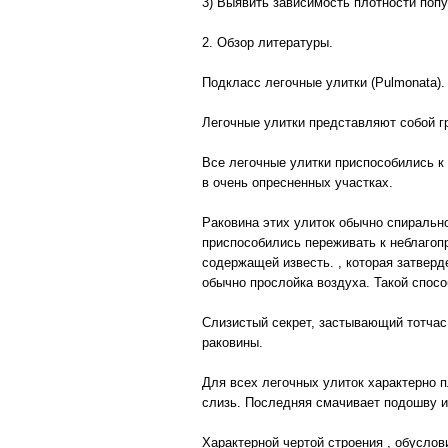
3) Выявить зависимость плотности поп
2. Обзор литературы.
Подкласс легочные улитки (Pulmonata).
Легочные улитки представляют собой г
Все легочные улитки приспособились к 
в очень опресненных участках.
Раковина этих улиток обычно спирально
приспособились переживать к неблагопр
содержащей известь. , которая затверд
обычно прослойка воздуха. Такой спос
Слизистый секрет, застывающий тотчас 
раковины.
Для всех легочных улиток характерно 
слизь. Последняя смачивает подошву и
Характерной чертой строения , обуслов