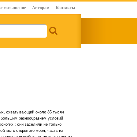
е соглашение
Авторам
Контакты
ых, охватывающий около 85 тысяч
о большим разнообразием условий
оногих : они заселили не только
область открытого моря; часть их
на суше и выработали типичные черты