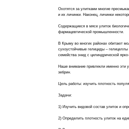
Охотятся за улитками многие пресмыка
и их личинки. Наконец, личинки некото
Содержащиеся в мясе улиток биологиче
фармацевтической промышленности.
В Крыму во многих районах обитают мо
сухоустойчивые гелициды – гелицеллы 
семейства энид с цилиндрической ярко-
Наше внимание привлекли именно эти у
зебрин.
Цель работы: изучить плотность популя
Задачи:
1) Изучить видовой состав улиток и оп
2) Определить плотность улиток на ед