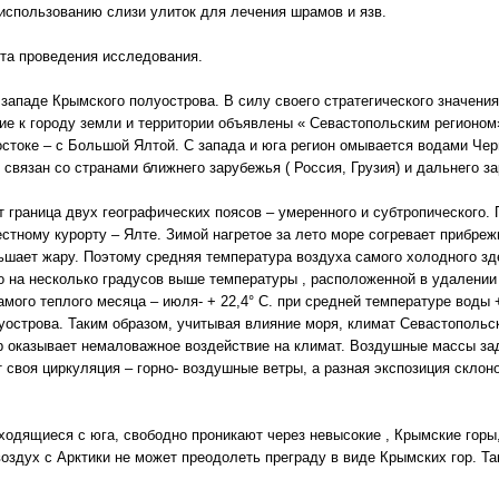
использованию слизи улиток для лечения шрамов и язв.
ста проведения исследования.
западе Крымского полуострова. В силу своего стратегического значени
е к городу земли и территории объявлены « Севастопольским регионом»,
остоке – с Большой Ялтой. С запада и юга регион омывается водами Чер
 связан со странами ближнего зарубежья ( Россия, Грузия) и дальнего з
 граница двух географических поясов – умеренного и субтропического.
стному курорту – Ялте. Зимой нагретое за лето море согревает прибреж
ьшает жару. Поэтому средняя температура воздуха самого холодного здес
то на несколько градусов выше температуры , расположенной в удалении 
ого теплого месяца – июля- + 22,4° С. при средней температуре воды + 
уострова. Таким образом, учитывая влияние моря, климат Севастопольс
 оказывает немаловажное воздействие на климат. Воздушные массы за
 своя циркуляция – горно- воздушные ветры, а разная экспозиция скло
одящиеся с юга, свободно проникают через невысокие , Крымские горы,
здух с Арктики не может преодолеть преграду в виде Крымских гор. Та