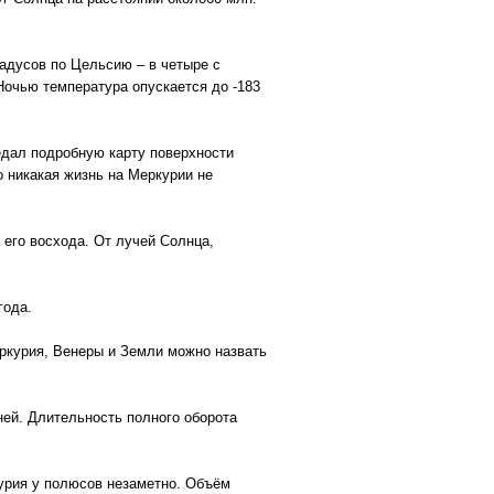
радусов по Цельсию – в четыре с
очью температура опускается до -183
едал подробную карту поверхности
о никакая жизнь на Меркурии не
 его восхода. От лучей Солнца,
года.
ркурия, Венеры и Земли можно назвать
ней. Длительность полного оборота
курия у полюсов незаметно. Объём