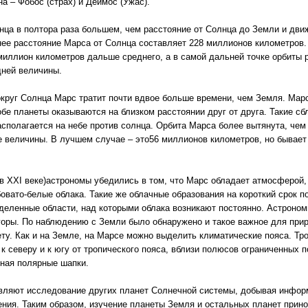
а – Фобос (страх) и Деймос (Ужас).
нца в полтора раза большем, чем расстояние от Солнца до Земли и движ
нее расстояние Марса от Солнца составляет 228 миллионов километров.
 миллион километров дальше среднего, а в самой дальней точке орбиты 
дней величины.
округ Солнца Марс тратит почти вдвое больше времени, чем Земля. Марс
обе планеты оказываются на близком расстоянии друг от друга. Такие с
асполагается на небе против солнца. Орбита Марса более вытянута, чем
 величины. В лучшем случае – это56 миллионов километров, но бывает
в XXI веке)астрономы убедились в том, что Марс обладает атмосферой,
вато-белые облака. Такие же облачные образования на короткий срок п
еделенные области, над которыми облака возникают постоянно. Астроном
оры. По наблюдению с Земли было обнаружено и такое важное для прир
у. Как и на Земле, на Марсе можно выделить климатические пояса. Тро
, к северу и к югу от тропического пояса, вблизи полюсов ограниченных
рная полярные шапки.
твляют исследование других планет Солнечной системы, добывая инфор
ния. Таким образом, изучение планеты Земля и остальных планет прино