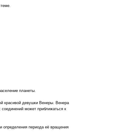
стеме.
 население планеты.
мой красивой девушки Венеры. Венера
х соединений может приближаться к
 и определения периода её вращения