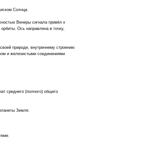
диском Солнца.
хностью Венеры сигнала привёл к
 орбиты. Ось направлена в точку,
 своей природе, внутреннему строению
езом и железистыми соединениями.
ат среднего (полного) общего
планеты Земля.
теме.