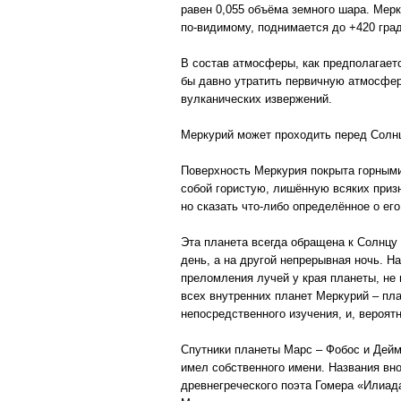
равен 0,055 объёма земного шара. Мерк
по-видимому, поднимается до +420 гра
В состав атмосферы, как предполагает
бы давно утратить первичную атмосфер
вулканических извержений.
Меркурий может проходить перед Солнце
Поверхность Меркурия покрыта горными
собой гористую, лишённую всяких приз
но сказать что-либо определённое о ег
Эта планета всегда обращена к Солнцу 
день, а на другой непрерывная ночь. 
преломления лучей у края планеты, не
всех внутренних планет Меркурий – пл
непосредственного изучения, и, вероят
Спутники планеты Марс – Фобос и Дейм
имел собственного имени. Названия вн
древнегреческого поэта Гомера «Илиада