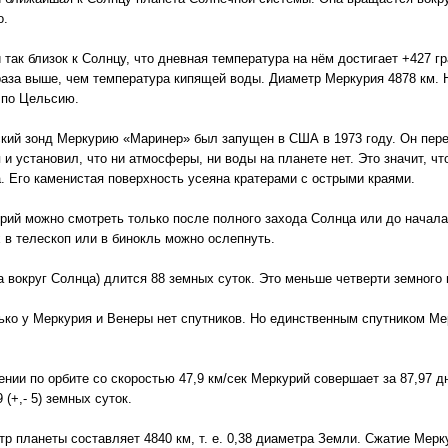
о.
 так близок к Солнцу, что дневная температура на нём достигает +427 г
аза выше, чем температура кипящей воды. Диаметр Меркурия 4878 км. Н
 по Цельсию.
кий зонд Меркурию «Маринер» был запущен в США в 1973 году. Он пер
 и установил, что ни атмосферы, ни воды на планете нет. Это значит, чт
. Его каменистая поверхность усеяна кратерами с острыми краями.
рий можно смотреть только после полного захода Солнца или до начала
 в телескоп или в бинокль можно ослепнуть.
а вокруг Солнца) длится 88 земных суток. Это меньше четверти земного 
ько у Меркурия и Венеры нет спутников. Но единственным спутником Ме
нии по орбите со скоростью 47,9 км/сек Меркурий совершает за 87,97 д
(+,- 5) земных суток.
р планеты составляет 4840 км, т. е. 0,38 диаметра Земли. Сжатие Мер