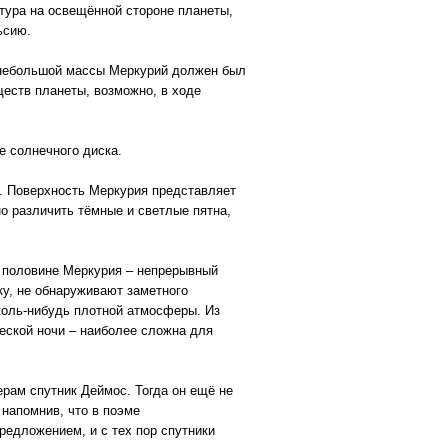
атура на освещённой стороне планеты,
ьсию.
й небольшой массы Меркурий должен был
ществ планеты, возможно, в ходе
е солнечного диска.
. Поверхность Меркурия представляет
о различить тёмные и светлые пятна,
ой половине Меркурия – непрерывный
у, не обнаруживают заметного
коль-нибудь плотной атмосферы. Из
еской ночи – наиболее сложна для
рам спутник Деймос. Тогда он ещё не
напомнив, что в поэме
редложением, и с тех пор спутники