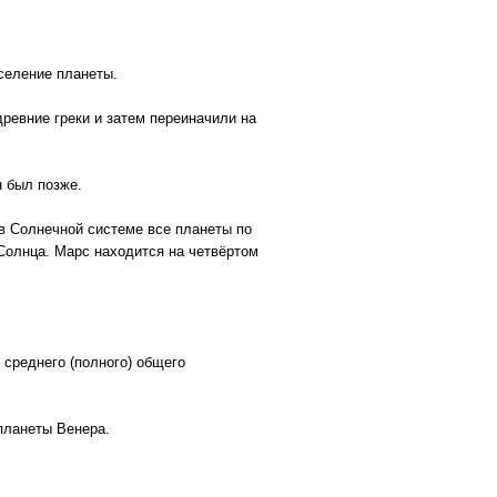
аселение планеты.
ревние греки и затем переиначили на
н был позже.
в Солнечной системе все планеты по
Солнца. Марс находится на четвёртом
среднего (полного) общего
планеты Венера.