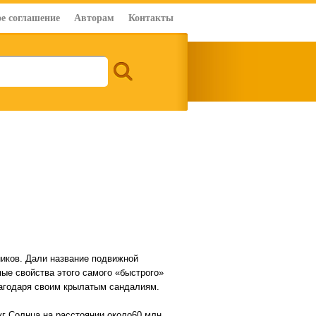
е соглашение
Авторам
Контакты
ников. Дали название подвижной
мые свойства этого самого «быстрого»
лагодаря своим крылатым сандалиям.
г Солнца на расстоянии около60 млн.