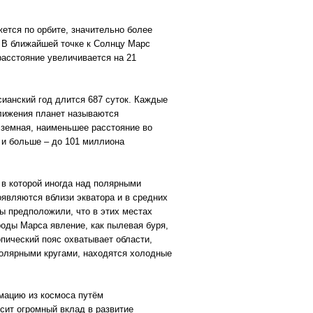
ется по орбите, значительно более
 В ближайшей точке к Солнцу Марс
расстояние увеличивается на 21
ианский год длится 687 суток. Каждые
ближения планет называются
 земная, наименьшее расстояние во
 и больше – до 101 миллиона
 в которой иногда над полярными
оявляются вблизи экватора и в средних
ы предположили, что в этих местах
оды Марса явление, как пылевая буря,
пический пояс охватывает области,
 полярными кругами, находятся холодные
мацию из космоса путём
сит огромный вклад в развитие