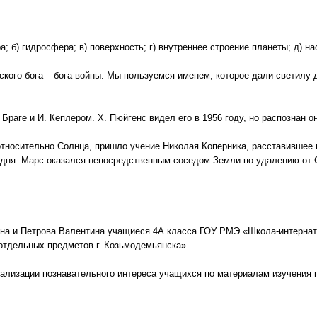
; б) гидросфера; в) поверхность; г) внутреннее строение планеты; д) н
кого бога – бога войны. Мы пользуемся именем, которое дали светилу д
Браге и И. Кеплером. Х. Пюйгенс видел его в 1956 году, но распознан о
относительно Солнца, пришло учение Николая Коперника, расставившее 
годня. Марс оказался непосредственным соседом Земли по удалению от 
ёна и Петрова Валентина учащиеся 4А класса ГОУ РМЭ «Школа-интернат 
отдельных предметов г. Козьмодемьянска».
еализации познавательного интереса учащихся по материалам изучения 