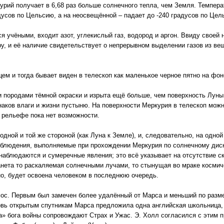
урий получает в 6,68 раз больше солнечного тепла, чем Земля. Темпер
дусов по Цельсию, а на неосвещённой – падает до -240 градусов по Цел
ся учёными, входит азот, углекислый газ, водород и аргон. Ввиду свое
у, и её наличие свидетельствует о непрерывном выделении газов из ве
м и тогда бывает виден в телескоп как маленькое черное пятно на фон
 породами тёмной окраски и изрыта ещё больше, чем поверхность Луны
наков влаги и жизни пустыню. На поверхности Меркурия в телескоп можн
о рельефе пока нет возможности.
одной и той же стороной (как Луна к Земле), и, следовательно, на одн
Наблюдения, выполняемые при прохождении Меркурия по солнечному диск
 наблюдаются и сумеречные явления; это всё указывает на отсутствие с
анета то раскаляемая солнечными лучами, то стынущая во мраке космич
но, будет освоена человеком в последнюю очередь.
ос. Первым был замечен более удалённый от Марса и меньший по разме
овь открытым спутникам Марса предложила одна английская школьница, 
» бога войны сопровождают Страх и Ужас. Э. Холл согласился с этим п