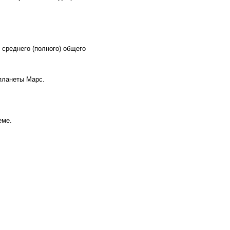
среднего (полного) общего
планеты Марс.
еме.