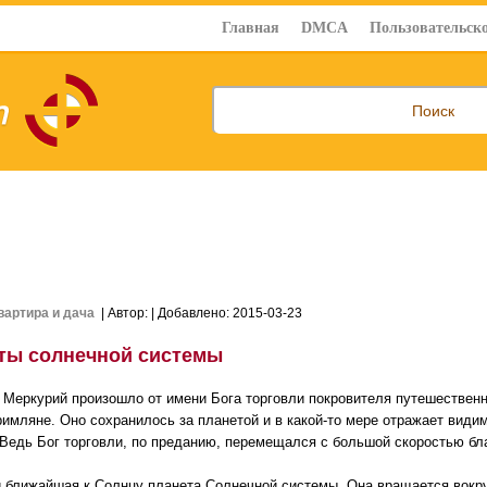
Главная
DMCA
Пользовательско
вартира и дача
| Автор:
| Добавлено: 2015-03-23
ты солнечной системы
 Меркурий произошло от имени Бога торговли покровителя путешествен
римляне. Оно сохранилось за планетой и в какой-то мере отражает види
 Ведь Бог торговли, по преданию, перемещался с большой скоростью б
 ближайшая к Солнцу планета Солнечной системы. Она вращается вокру