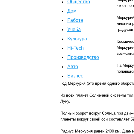
Общество
км от нег
Дом
Меркурий
Работа
лишним р
Учеба
градусов
Культура
Космичес
Меркурия
Hi-Tech
возможна
Производство
На Мерку
Авто
попавших
Бизнес
Год Меркурия (это время одного оборот
Из всех планет Солнечной системы тол
Луну.
Полный оборот вокруг Солнца при движе
планеты вокруг своей оси составляет 59 
Радиус Меркурия равен 2400 км. Диамет