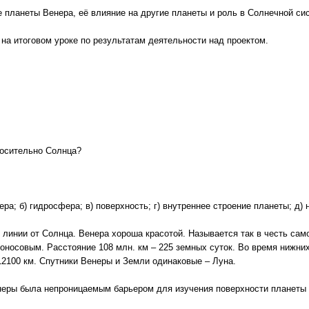
 планеты Венера, её влияние на другие планеты и роль в Солнечной си
на итоговом уроке по результатам деятельности над проектом.
носительно Солнца?
ра; б) гидросфера; в) поверхность; г) внутреннее строение планеты; д)
 линии от Солнца. Венера хороша красотой. Называется так в честь са
моносовым. Расстояние 108 млн. км – 225 земных суток. Во время нижни
12100 км. Спутники Венеры и Земли одинаковые – Луна.
неры была непроницаемым барьером для изучения поверхности планеты