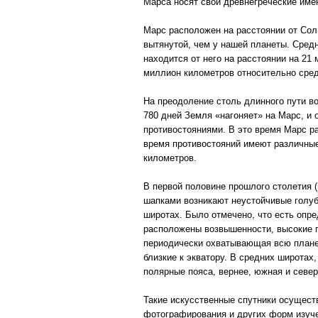
Марса носят свои древнегреческие имен
Марс расположен на расстоянии от Сол
вытянутой, чем у нашей планеты. Сред
находится от него на расстоянии на 21
миллион километров относительно сре
На преодоление столь длинного пути в
780 дней Земля «нагоняет» на Марс, и 
противостояниями. В это время Марс р
время противостояний имеют различные
километров.
В первой половине прошлого столетия (
шапками возникают неустойчивые голубо
широтах. Было отмечено, что есть опр
расположены возвышенности, высокие г
периодически охватывающая всю планет
близкие к экватору. В средних широтах
полярные пояса, вернее, южная и севе
Такие искусственные спутники осущес
фотографирования и других форм изуче