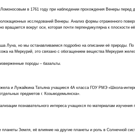
 Ломоносовым в 1761 году при наблюдении прохождения Венеры перед 
иолокационных исследований Венеры. Анализ формы отраженного повер
о вращается вокруг оси, которая почти перпендикулярна к плоскости её
аша Луна, но мы останавливаемся подробно на описании её природы. По
охожа на Меркурий, это связано с обогащением вещества Меркурия жел
изверженные породы – базальты.
нжела и Лужайкина Татьяна учащиеся 4А класса ГОУ РМЭ «Школа-интерн
отдельных предметов г. Козьмодемьянска».
еализации познавательного интереса учащихся по материалам изучения 
 планеты Земля, её влияние на другие планеты и роль в Солнечной сис