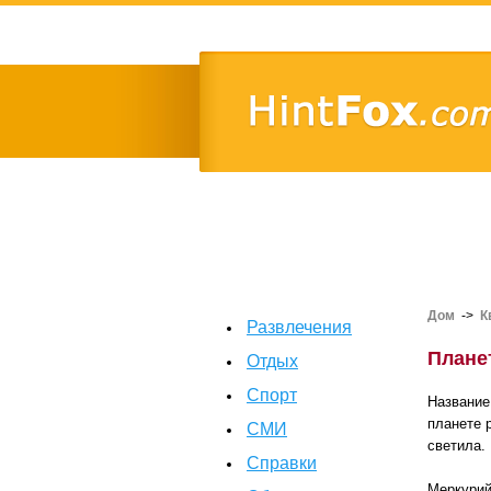
Дом
->
К
Развлечения
Плане
Отдых
Спорт
Название
планете 
СМИ
светила.
Справки
Меркурий