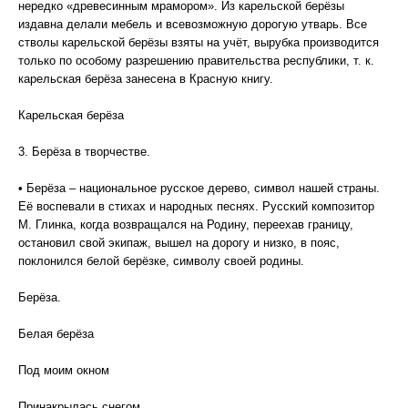
нередко «древесинным мрамором». Из карельской берёзы
издавна делали мебель и всевозможную дорогую утварь. Все
стволы карельской берёзы взяты на учёт, вырубка производится
только по особому разрешению правительства республики, т. к.
карельская берёза занесена в Красную книгу.
Карельская берёза
3. Берёза в творчестве.
• Берёза – национальное русское дерево, символ нашей страны.
Её воспевали в стихах и народных песнях. Русский композитор
М. Глинка, когда возвращался на Родину, переехав границу,
остановил свой экипаж, вышел на дорогу и низко, в пояс,
поклонился белой берёзке, символу своей родины.
Берёза.
Белая берёза
Под моим окном
Принакрылась снегом,