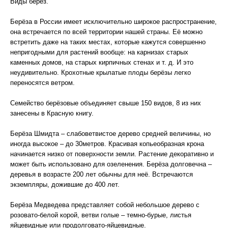
Виды берёз.
Берёза в России имеет исключительно широкое распространение,
она встречается по всей территории нашей страны. Её можно
встретить даже на таких местах, которые кажутся совершенно
непригодными для растений вообще: на карнизах старых
каменных домов, на старых кирпичных стенах и т. д. И это
неудивительно. Крохотные крылатые плоды берёзы легко
переносятся ветром.
Семейство берёзовые объединяет свыше 150 видов, 8 из них
занесены в Красную книгу.
Берёза Шмидта – слабоветвистое дерево средней величины, но
иногда высокое – до 30метров. Красивая копьеобразная крона
начинается низко от поверхности земли. Растение декоративно и
может быть использовано для озеленения. Берёза долговечна –
деревья в возрасте 200 лет обычны для неё. Встречаются
экземпляры, дожившие до 400 лет.
Берёза Медведева представляет собой небольшое дерево с
розовато-белой корой, ветви голые – темно-бурые, листья
яйцевидные или продолговато-яйцевидные.