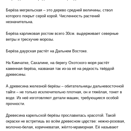
Берёза мегрельская – это дерево средней величины, ствол
которого покрыт серой корой. Численность растений
незначительна.
Берёза карликовая ростом всего 30см. выдерживает северные
ветры и трескучие морозы.
Берёза даурская растёт на Дальнем Востоке.
На Камчатке, Сахалине, на берегу Охотского моря растёт
каменная берёза, названая так из-за её на редкость твёрдой
древесины.
А древесина железной берёзы – обитательницы дальневосточной
тайги – не только исключительно плотная, он и тяжёлая, тонет в
воде. Из неё изготовляют детали машин, требующиеся особой
прочности.
Древесина карельской берёзы прославилась красотой. Такой
окраски не встретишь во всём древесном царстве: нежно-розовая,
молочно-белая, коричневатая, жёлто-мраморная. Её называют