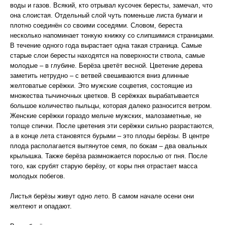
воды и газов. Всякий, кто отрывал кусочек бересты, замечал, что
она слоистая. Отдельный слой чуть поменьше листа бумаги и
плотно соединён со своими соседями. Словом, береста
несколько напоминает тонкую книжку со слипшимися страницами.
В течение одного года вырастает одна такая страница. Самые
старые слои бересты находятся на поверхности ствола, самые
молодые – в глубине. Берёза цветёт весной. Цветение дерева
заметить нетрудно – с ветвей свешиваются вниз длинные
желтоватые серёжки. Это мужские соцветия, состоящие из
множества тычиночных цветков. В серёжках вырабатывается
большое количество пыльцы, которая далеко разносится ветром.
Женские серёжки гораздо мельче мужских, малозаметные, не
толще спички. После цветения эти серёжки сильно разрастаются,
а в конце лета становятся бурыми – это плоды берёзы. В центре
плода располагается вытянутое семя, по бокам – два овальных
крылышка. Также берёза размножается порослью от пня. После
того, как срубят старую берёзу, от коры пня отрастает масса
молодых побегов.
Листья берёзы живут одно лето. В самом начале осени они
желтеют и опадают.