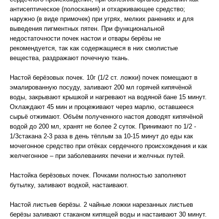
антисептическое (полоскания) и отхаркивающее средство;
наружно (в виде примочек) при угрях, мелких ранениях и для
выведения пигментных пятен. При функциональной
недостаточности почек настои и отвары берёзы не
рекомендуется, так как содержащиеся в них смолистые
вещества, раздражают почечную ткань.
Настой берёзовых почек. 10г (1/2 ст. ложки) почек помещают в
эмалированную посуду, заливают 200 мл горячей кипячёной
воды, закрывают крышкой и нагревают на водяной бане 15 минут.
Охлаждают 45 мин и процеживают через марлю, оставшееся
сырьё отжимают. Объём полученного настоя доводят кипячёной
водой до 200 мл, хранят не более 2 суток. Принимают по 1/2 -
1/3стакана 2-3 раза в день тёплым за 10-15 минут до еды как
мочегонное средство при отёках сердечного происхождения и как
желчегонное – при заболеваниях печени и желчных путей.
Настойка берёзовых почек. Почками полностью заполняют
бутылку, заливают водкой, настаивают.
Настой листьев берёзы. 2 чайные ложки нарезанных листьев
берёзы заливают стаканом кипящей воды и настаивают 30 минут.