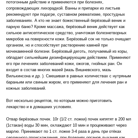
потогонным действие и применяются при болезнях,
сопровождающих лихорадкой. Ванны и припарки из листьев
рекомендуют при подагре, суставном ревматизме, простудных
заболеваниях. А кто не знает божественный берёзовый веник и
парную баню? Кроме массажа, берёзовый веник действует как
сильное антисептическое средство, уничтожая болезнетворных
микробов на поверхности кожи. Берёзовый сок не только очищает
организм, но и способствует растворению камней при
мочекаменной болезни. Берёзовый деготь, получаемый из коры,
обладает сильнейшим дезинфицирующим действием. Применяют
его при лечениях заболеваний кожи, ожогов, гнойных ран. Он
входит в состав многих мазей (мазь Вишневского, мазь
Вилькинсона и др. ). Смешивая в равных количествах с нутряным
бараньим или свиным жиром, его применяют для лечения ран и
кожных заболеваний.
Вот несколько рецептов, по которым можно приготовить
лекарство и в домашних условиях.
Отвар берёзовых почек. 10г (1/2 ст. ложки) почек кипятят в 200 мл
(1стакан) воды 30 мин, охлаждают 10 мин и процеживают через
марлю. Принимают по 1 ст. ложке 3-4 раза в день при отёках
сердечного происхождения, при болезнях органов дыхания как