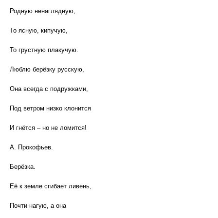
Родную ненаглядную,
То ясную, кипучую,
То грустную плакучую.
Люблю берёзку русскую,
Она всегда с подружками,
Под ветром низко клонится
И гнётся – но не ломится!
А. Прокофьев.
Берёзка.
Её к земле сгибает ливень,
Почти нагую, а она