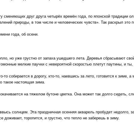
ту сменяющих друг друга четырёх времён года, по японской традиции о
 явлений природы, в том числе и человеческих чувств». Так раскрыл э
мени года, об осени.
пло, но уже грустно от запаха ушедшего лета. Деревья сбрасывают свой
угомонные мелкие паучки с невероятной скоростью плетут паутины, и ты,
-то собирается в дорогу, кто-то, наевшись за лето, готовится к зиме, 
то такое настоящая зима.
качивается на тяжелом бутоне цветка. Она может так долго сидеть, сло
 ввысь солнцем. Эта праздничная осенняя акварель пробудет недолго, з
се доживает, торопится, и грустно, что тепло не заберешь в зиму.