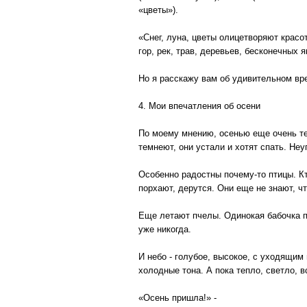
«цветы»).
«Снег, луна, цветы олицетворяют красо
гор, рек, трав, деревьев, бесконечных
Но я расскажу вам об удивительном вре
4. Мои впечатления об осени
По моему мнению, осенью еще очень те
темнеют, они устали и хотят спать. Не
Особенно радостны почему-то птицы. Кто
порхают, дерутся. Они еще не знают, ч
Еще летают пчелы. Одинокая бабочка по
уже никогда.
И небо - голубое, высокое, с уходящим
холодные тона. А пока тепло, светло, в
«Осень пришла!» -