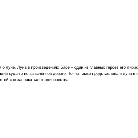
 о луне. Луна в произведениях Басё – один из главных героев его лири
щий куда-то по запылённой дороге. Точно также представлена и луна в ег
т ей «не заплакать» от одиночества: