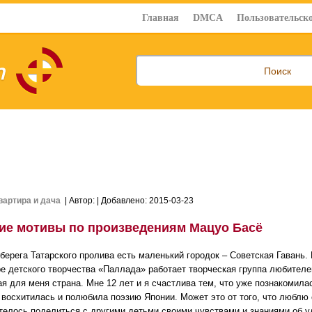
Главная
DMCA
Пользовательско
вартира и дача
| Автор:
| Добавлено: 2015-03-23
ие мотивы по произведениям Мацуо Басё
 берега Татарского пролива есть маленький городок – Советская Гавань.
ре детского творчества «Паллада» работает творческая группа любителе
ая для меня страна. Мне 12 лет и я счастлива тем, что уже познакомила
 восхитилась и полюбила поэзию Японии. Может это от того, что люблю 
телось поделиться с другими детьми своими чувствами и знаниями об у