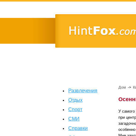
Дом
->
К
Развлечения
Осенн
Отдых
Спорт
У самого
при цент
СМИ
загадочн
Справки
особенно
Мне захо