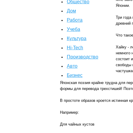
Общество
Японии.
Дом
Три года
Работа
древний 
Учеба
Что тако
Культура
Хайку - 
Hi-Tech
немного н
Производство
состоит 
свободы 
Авто
частушка
Бизнес
Японская поэзия крайне трудна для пер
формы для перевода трехстишей! Поэто
В простоте образов кроется истинная кр
Например:
Для чайных кустов