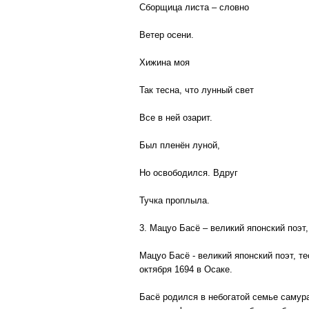
Сборщица листа – словно
Ветер осени.
Хижина моя
Так тесна, что лунный свет
Все в ней озарит.
Был пленён луной,
Но освободился. Вдруг
Тучка проплыла.
3. Мацуо Басё – великий японский поэт
Мацуо Басё - великий японский поэт, т
октября 1694 в Осаке.
Басё родился в небогатой семье самур