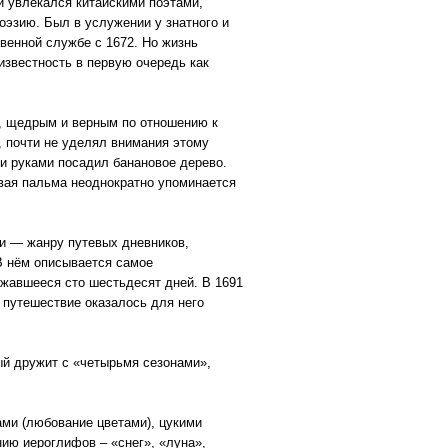
и увлекался китайскими поэтами,
оэзию. Был в услужении у знатного и
твенной службе с 1672. Но жизнь
известность в первую очередь как
, щедрым и верным по отношению к
, почти не уделял внимания этому
ми руками посадил банановое дерево.
овая пальма неоднократно упоминается
ии — жанру путевых дневников,
В нём описывается самое
лжавшееся сто шестьдесят дней. В 1691
о путешествие оказалось для него
ый дружит с «четырьмя сезонами»,
ми (любование цветами), цукими
ию иероглифов – «снег», «луна»,