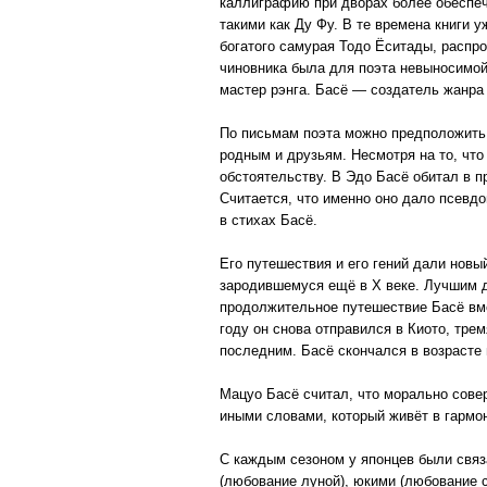
каллиграфию при дворах более обеспеч
такими как Ду Фу. В те времена книги 
богатого самурая Тодо Ёситады, распро
чиновника была для поэта невыносимой
мастер рэнга. Басё — создатель жанра 
По письмам поэта можно предположить
родным и друзьям. Несмотря на то, что
обстоятельству. В Эдо Басё обитал в п
Считается, что именно оно дало псевдо
в стихах Басё.
Его путешествия и его гений дали нов
зародившемуся ещё в X веке. Лучшим д
продолжительное путешествие Басё вмес
году он снова отправился в Киото, тре
последним. Басё скончался в возрасте 
Мацуо Басё считал, что морально сове
иными словами, который живёт в гармо
С каждым сезоном у японцев были связ
(любование луной), юкими (любование 