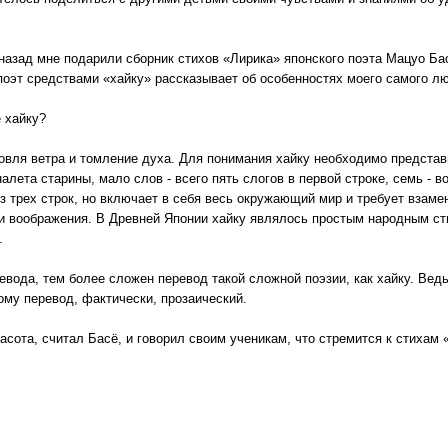
 назад мне подарили сборник стихов «Лирика» японского поэта Мацуо Бас
поэт средствами «хайку» рассказывает об особенностях моего самого лю
е хайку?
ловля ветра и томление духа. Для понимания хайку необходимо представ
алета старины, мало слов - всего пять слогов в первой строке, семь - во
из трех строк, но включает в себя весь окружающий мир и требует взам
и воображения. В Древней Японии хайку являлось простым народным сти
.
евода, тем более сложен перевод такой сложной поэзии, как хайку. Ведь
му перевод, фактически, прозаический.
асота, считал Басё, и говорил своим ученикам, что стремится к стихам 