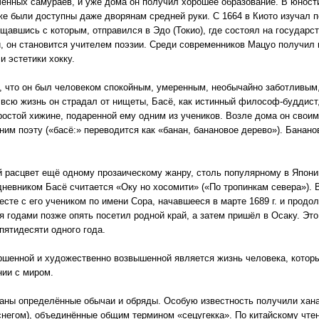
енных самураев, и уже дома он получил хорошее образование. В юност
уже были доступны даже дворянам средней руки. С 1664 в Киото изучал п
щавшись с которым, отправился в Эдо (Токио), где состоял на государс
, он становится учителем поэзии. Среди современников Мацуо получил 
и эстетики хокку.
, что он был человеком спокойным, умеренным, необычайно заботливым
 всю жизнь он страдал от нищеты, Басё, как истинный философ-буддист
ростой хижине, подаренной ему одним из учеников. Возле дома он свои
ним поэту («басё:» переводится как «банан, банановое дерево»). Банан
ый расцвет ещё одному прозаическому жанру, столь популярному в Япон
невником Басё считается «Оку но хосомити» («По тропинкам севера»). 
те с его учеником по имени Сора, начавшееся в марте 1689 г. и продо
мя годами позже опять посетил родной край, а затем пришёл в Осаку. Эт
пятидесяти одного года.
ршенной и художественно возвышенной является жизнь человека, котор
нии с миром.
аны определённые обычаи и обряды. Особую известность получили хана
снегом), объединённые общим термином «сецугекка». По китайскому чтен