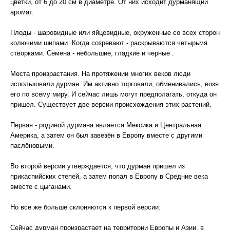
цветки, от 6 до 20 см в диаметре. От них исходит дурманящий
аромат.
Плоды - шаровидные или яйцевидные, окруженные со всех сторон
колючими шипами. Когда созревают - раскрываются четырьмя
створками. Семена - небольшие, гладкие и черные .
Места произрастания. На протяжении многих веков люди
использовали дурман. Им активно торговали, обменивались, возя
его по всему миру. И сейчас лишь могут предполагать, откуда он
пришел. Существует две версии происхождения этих растений.
Первая - родиной дурмана является Мексика и Центральная
Америка, а затем он был завезён в Европу вместе с другими
паслёновыми.
Во второй версии утверждается, что дурман пришел из
прикаспийских степей, а затем попал в Европу в Средние века
вместе с цыганами.
Но все же больше склоняются к первой версии.
Сейчас дурман произрастает на территории Европы и Азии, в