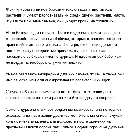
Жуки и муравьи имеют биохимическую защиту против яда
растений и умеют распознавать их среди других растений. Часто,
изучив те или иные семена, они уходят прочь, не тронув их.
Не действует яд и на пчел. Цветок с удовольствием посещают,
длиннохоботковые ночные бабочки, которые отовсюду летят на
нравящийся им запах дурмана. Если рядом с этим ядовитым
цветком растут неядовитые привлекательные растения,
насекомые выбирают именно дурман. И ядовитый сок бабочкам
не вредит, а, наоборот, служит им защитой.
Умеют различать безвредные для них семена птицы, а также они
имеют механизм для обезвреживания растительных ядов.
Следует обратить внимание и на тот факт, что травоядные
животные питаются этим растением без вреда для здоровья.
Семена дурмана отличает редкая выносливость, они не теряют
всхожести на протяжении десятков лет. Учёными описан случай,
когда семена дурмана дали всхожесть после хранения на
протяжении почти сорока лет. Только в одной коробочке дурмана