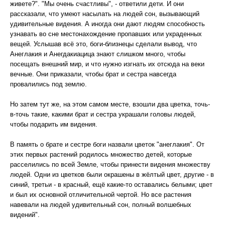
живете?". "Мы очень счастливы", - ответили дети. И они
рассказали, что умеют насылать на людей сон, вызывающий
удивительные видения. А иногда они дают людям способность
узнавать во сне местонахождение пропавших или украденных
вещей. Услышав всё это, боги-близнецы сделали вывод, что
Анеглакия и Анегдакиацица знают слишком много, чтобы
посещать внешний мир, и что нужно изгнать их отсюда на веки
вечные. Они приказали, чтобы брат и сестра навсегда
провалились под землю.
Но затем тут же, на этом самом месте, взошли два цветка, точь-
в-точь такие, какими брат и сестра украшали головы людей,
чтобы подарить им видения.
В память о брате и сестре боги назвали цветок "анеглакия". От
этих первых растений родилось множество детей, которые
расселились по всей Земле, чтобы принести видения множеству
людей. Одни из цветков были окрашены в жёлтый цвет, другие - в
синий, третьи - в красный, ещё какие-то оставались белыми; цвет
и был их основной отличительной чертой. Но все растения
навевали на людей удивительный сон, полный волшебных
видений".