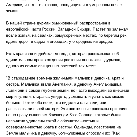
Америке, и т. д. - в странах, находящихся в умеренном поясе
земли.
В нашей стране дурман обыкновенный распространен в
европейской части России, Западной Сибири. Растет по залежам
возле жилья, на свалках, замусоренных местах, по берегам рек,
вдоль дорог, в садах и огородах, у огородных изгородей.
Есть красивая индейская легенда, которая рассказывает об
удивительном происхождении растения анеглакия - дурмана,
одного из самых священных растений тех мест:
"В стародавние времена жили-были мальчик и девочка, брат и
сестра. Мальчика звали Анеглакия, а девочку Анеглакиацица.
Жили они в самой глубине земли, но часто выходили во внешний
мир и гуляли, стараясь увидеть, услышать и узнать как можно
больше. Потом обо всём, что видели и слышали, они
рассказывали своей матери. Эти постоянные рассказы пришлись
не по нраву сыновьям-близнецам бога Солнца, которые были
неприятно удивлены такой любознательностью и
осведомлённостью брата и сестры. Однажды, повстречав на
Земле мальчика и девочку, боги-близнецы спросили их: "Как