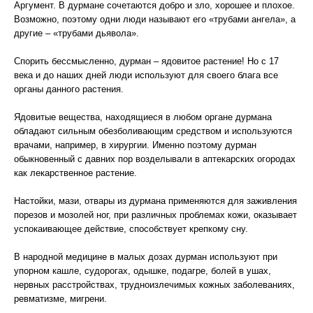
Аргумент. В дурмане сочетаются добро и зло, хорошее и плохое.
Возможно, поэтому одни люди называют его «трубами ангела», а
другие – «трубами дьявола».
Спорить бессмысленно, дурман – ядовитое растение! Но с 17
века и до наших дней люди используют для своего блага все
органы данного растения.
Ядовитые вещества, находящиеся в любом органе дурмана
обладают сильным обезболивающим средством и используются
врачами, например, в хирургии. Именно поэтому дурман
обыкновенный с давних пор возделывали в аптекарских огородах
как лекарственное растение.
Настойки, мази, отвары из дурмана применяются для заживления
порезов и мозолей ног, при различных проблемах кожи, оказывает
успокаивающее действие, способствует крепкому сну.
В народной медицине в малых дозах дурман используют при
упорном кашле, судорогах, одышке, подагре, болей в ушах,
нервных расстройствах, трудноизлечимых кожных заболеваниях,
ревматизме, мигрени.