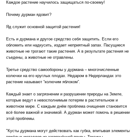
Каждое растение научилось защищаться по-своему!
Почему дурман ядовит?
Яд служит основной защитой растения!
Есть и дурмана и другое средство себя защитить. Если его
обломить или надкусить, издает неприятный запах. Пасущиеся
животные не трогают такие растения. А в результате растения не
съедены, а животные не отравлены.
Третье средство самообороны у дурмана – многочисленные
колючки на его круглых плодах. Недаром в Нидерландах это
растение называют “колючим яблоком”.
Каждый знает о загрязнении и разрушении природы на Земле,
которые ведут к невосполнимым потерям в растительном и
животном мире. С каждым днём проблема очищения становится
всё более важной и значимой. А дурман может помочь в решении
этой проблемы.
"Кусты дурмана могут действовать как губка, впитывая элементы
тяжёлых металлов из загрязнённой почвы. Токсины,