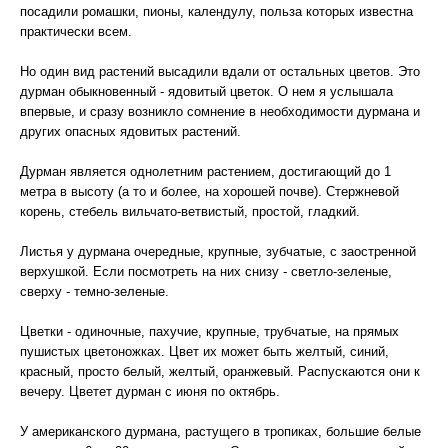
посадили ромашки, пионы, календулу, польза которых известна
практически всем.
Но один вид растений высадили вдали от остальных цветов. Это
дурман обыкновенный - ядовитый цветок. О нем я услышала
впервые, и сразу возникло сомнение в необходимости дурмана и
других опасных ядовитых растений.
Дурман является однолетним растением, достигающий до 1
метра в высоту (а то и более, на хорошей почве). Стержневой
корень, стебель вильчато-ветвистый, простой, гладкий.
Листья у дурмана очередные, крупные, зубчатые, с заостренной
верхушкой. Если посмотреть на них снизу - светло-зеленые,
сверху - темно-зеленые.
Цветки - одиночные, пахучие, крупные, трубчатые, на прямых
пушистых цветоножках. Цвет их может быть желтый, синий,
красный, просто белый, желтый, оранжевый. Распускаются они к
вечеру. Цветет дурман с июня по октябрь.
У американского дурмана, растущего в тропиках, большие белые