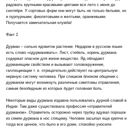
радовать крупными красивыми цветами все лето с июня до
сентября. У сортовых форм они могут быть не только белыми, но
и пурпурными, фиолетовыми и желтыми, оранжевыми.
Получается замечательная клумба!
Факт 2.
Дурман – сильно ядовитое растение. Недаром в русском языке
есть слово «одурманивать». Лист, стебель, корень дурмана
содержат опасное для жизни вещество. Яд обладают
дурманящим свойством и вызывают головокружение,
галлюцинации т. е. отрицательно действуют на центральную
нервную систему человека. При слишком близком общении с
дурманом могут возникнуть различные симптомы отравления,
самым безобидным из которых будет головная боль.
Некоторые виды дурмана издавна пользовались дурной славой в
Индии. Там даже существовала профессия «отравителей
дурманом». Отравитель осторожно через трубку вдувал порошок
из семян дурмана в нос спящему. Человек засыпал еще крепче и
тогда все ценное, что было в его доме, спокойно уносили.