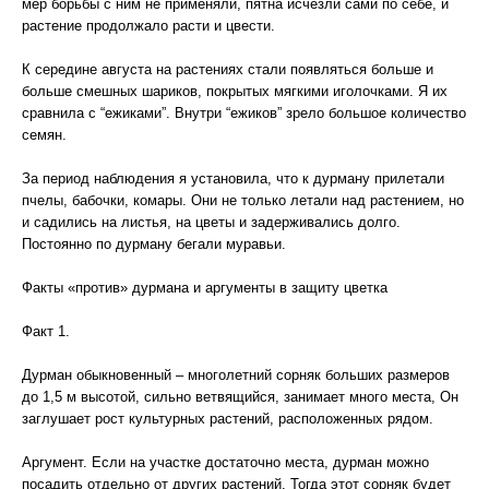
мер борьбы с ним не применяли, пятна исчезли сами по себе, и
растение продолжало расти и цвести.
К середине августа на растениях стали появляться больше и
больше смешных шариков, покрытых мягкими иголочками. Я их
сравнила с “ежиками”. Внутри “ежиков” зрело большое количество
семян.
За период наблюдения я установила, что к дурману прилетали
пчелы, бабочки, комары. Они не только летали над растением, но
и садились на листья, на цветы и задерживались долго.
Постоянно по дурману бегали муравьи.
Факты «против» дурмана и аргументы в защиту цветка
Факт 1.
Дурман обыкновенный – многолетний сорняк больших размеров
до 1,5 м высотой, сильно ветвящийся, занимает много места, Он
заглушает рост культурных растений, расположенных рядом.
Аргумент. Если на участке достаточно места, дурман можно
посадить отдельно от других растений. Тогда этот сорняк будет