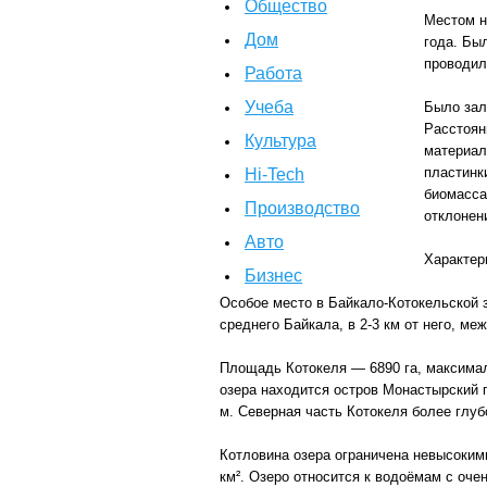
Общество
Местом н
Дом
года. Бы
проводил
Работа
Учеба
Было зал
Расстоян
Культура
материал
пластинк
Hi-Tech
биомасса
Производство
отклонен
Авто
Характер
Бизнес
Особое место в Байкало-Котокельской 
среднего Байкала, в 2-3 км от него, м
Площадь Котокеля — 6890 га, максимал
озера находится остров Монастырский 
м. Северная часть Котокеля более глуб
Котловина озера ограничена невысоким
км². Озеро относится к водоёмам с оч