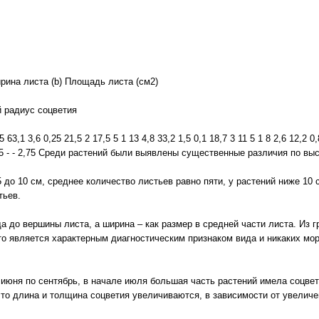
ирина листа (b) Площадь листа (см2)
й радиус соцветия
 63,1 3,6 0,25 21,5 2 17,5 5 1 13 4,8 33,2 1,5 0,1 18,7 3 11 5 1 8 2,6 12,2 0,8
,6 1,05 - - 2,75 Среди растений были выявлены существенные различия по вы
5 до 10 см, среднее количество листьев равно пяти, у растений ниже 10
тьев.
 до вершины листа, а ширина – как размер в средней части листа. Из 
 это является характерным диагностическим признаком вида и никаких м
июня по сентябрь, в начале июля большая часть растений имела соцвет
что длина и толщина соцветия увеличиваются, в зависимости от увелич