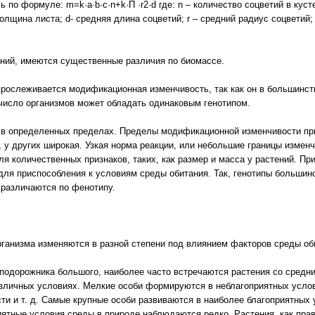
по формуле: m=k·a·b·c·n+k·П ·r2·d где: n – количество соцветий в кусте
толщина листа; d- средняя длина соцветий; r – средний радиус соцветий
ний, имеются существенные различия по биомассе.
прослеживается модификационная изменчивость, так как он в большинс
число организмов может обладать одинаковым генотипом.
в определенных пределах. Пределы модификационной изменчивости при
, у других широкая. Узкая норма реакции, или небольшие границы измен
для количественных признаков, таких, как размер и масса у растений. П
для приспособления к условиям среды обитания. Так, генотипы большин
 различаются по фенотипу.
рганизма изменяются в разной степени под влиянием факторов среды оби
 подорожника большого, наиболее часто встречаются растения со сред
различных условиях. Мелкие особи формируются в неблагоприятных усло
и и т. д. Самые крупные особи развиваются в наиболее благоприятных 
риятные условия среды в природе наблюдаются редко. Растения, как пр