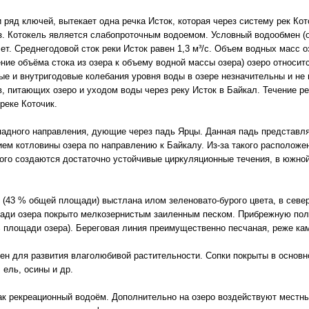
 ряд ключей, вытекает одна речка Исток, которая через систему рек К
Оз. Котокель является слабопроточным водоемом. Условный водообмен 
лет. Среднегодовой сток реки Исток равен 1,3 м³/с. Объем водных масс о
ние объёма стока из озера к объему водной массы озера) озеро относи
 и внутригодовые колебания уровня воды в озере незначительны и не
, питающих озеро и уходом воды через реку Исток в Байкал. Течение ре
реке Коточик.
падного направления, дующие через падь Ярцы. Данная падь представл
 котловины озера по направлению к Байкалу. Из-за такого расположен
ого создаются достаточно устойчивые циркуляционные течения, в южно
 (43 % общей площади) выстлана илом зеленовато-бурого цвета, в севе
ади озера покрыто мелкозернистым заиленным песком. Прибрежную пол
% площади озера). Береговая линия преимущественно песчаная, реже кам
ен для развития влаголюбивой растительности. Сопки покрыты в основ
 ель, осины и др.
ак рекреационный водоём. Дополнительно на озеро воздействуют местн