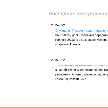
Последние поступления
2015-03-23
Христианин Пушкин и христианская л
Наш святой долг - сберечь и переда
том, что создано и завоевано, что пр
рождения. Память...
2015-03-23
Tопонимические названия Пушкински
В нашей жизни много интересного, ка
увлекается. А меня заинтересовало 
названий, связанных с...