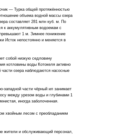
оточик — Турка общей протяжённостью
(отношение объема водной массы озера
зера составляет 281 млн куб. м. По
тся к аккумулятивным водоемам с
 превышают 1 м. Зимнее понижение
ки Исток непостоянно и меняется в
яет собой низкую седловину
ия котловины воды Котокеля активно
й части озера наблюдаются насосные
ро-западной части чёрный ил занимает
осу между урезом воды и глубинами 1
енистая, иногда заболоченная.
ном хвойным лесом с преобладанием
ые жители и обслуживающий персонал,