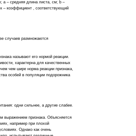
; а – средняя длина листа, см; b –
; к – коэффициент , соответствующий
тве случаев размножаются
знака называют его нормой реакции.
чивости, характерна для качественных
ричем чем шире норма реакции признака,
ства особей в популяции подорожника
тания: одни сильнее, а другие слабее.
ним выражением признака. Объясняется
виях, например при плохой
условиях. Однако как очень
авило, испытывают различные