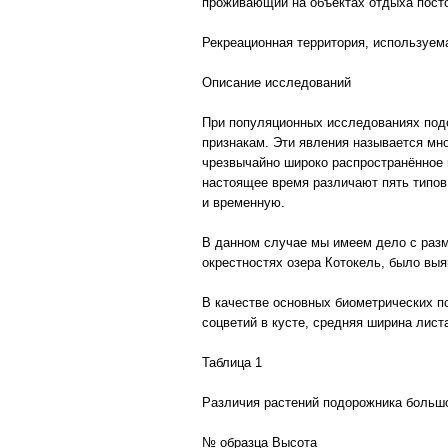
проживающий на объектах отдыха посто
Рекреационная территория, используем
Описание исследований
При популяционных исследованиях под
признакам. Эти явления называется мно
чрезвычайно широко распространённое 
настоящее время различают пять типов
и временную.
В данном случае мы имеем дело с разм
окрестностях озера Котокель, было вы
В качестве основных биометрических по
соцветий в кусте, средняя ширина листа
Таблица 1
Различия растений подорожника большо
№ образца Высота