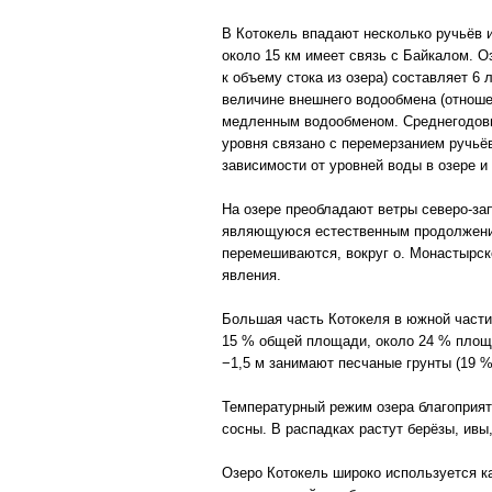
В Котокель впадают несколько ручьёв и
около 15 км имеет связь с Байкалом. 
к объему стока из озера) составляет 6 
величине внешнего водообмена (отноше
медленным водообменом. Среднегодовые
уровня связано с перемерзанием ручьёв
зависимости от уровней воды в озере и 
На озере преобладают ветры северо-за
являющуюся естественным продолжением
перемешиваются, вокруг о. Монастырск
явления.
Большая часть Котокеля в южной части
15 % общей площади, около 24 % площ
−1,5 м занимают песчаные грунты (19 
Температурный режим озера благоприят
сосны. В распадках растут берёзы, ивы,
Озеро Котокель широко используется к