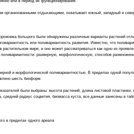
янно или в период их функционирования.
ая организованными отдыхающими, охватывает южный, западный и север
орожника большого были обнаружены различные варианты растений от
говариантность или поливариантность развития. Известно, что поливар
в растительном мире, и оно может рассматриваться как одно из проявл
 поливариантности: размерную, морфологическую, способов размножени
ерной и морфологической поливариантностью. В приделах одной попул
явлено шесть биоформ.
казателей были выбраны: высота растений, длина листовой пластинки, к
, средний радиус соцветия, биомасса куста, все данные занесены в табл
го в приделах одного ареала