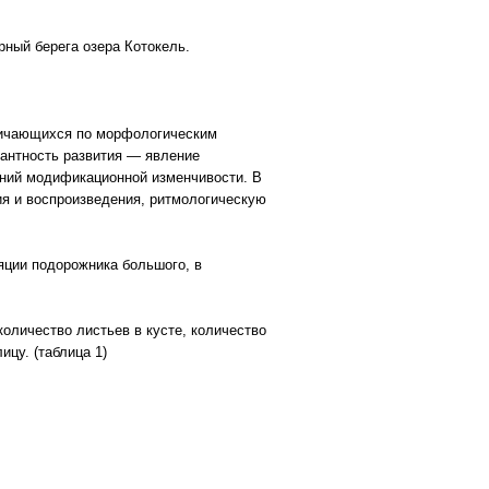
ный берега озера Котокель.
личающихся по морфологическим
иантность развития — явление
ений модификационной изменчивости. В
я и воспроизведения, ритмологическую
яции подорожника большого, в
оличество листьев в кусте, количество
ицу. (таблица 1)