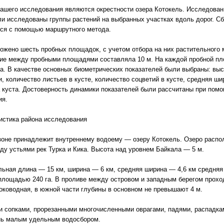
ашего исследования являются окрестности озера Котокель. Исследован
ли исследованы группы растений на выбранных участках вдоль дорог. С
ся с помощью маршрутного метода.
ожено шесть пробных площадок, с учетом отбора на них растительного 
ие между пробными площадями составляла 10 м. На каждой пробной пл
а. В качестве основных биометрических показателей были выбраны: выс
и, количество листьев в кусте, количество соцветий в кусте, средняя ши
 куста. Достоверность динамики показателей были рассчитаны при пом
ия.
истика района исследования
зоне принадлежит внутреннему водоему — озеру Котокель. Озеро распо
ежду устьями рек Турка и Кика. Высота над уровнем Байкала — 5 м.
ьная длина — 15 км, ширина — 6 км, средняя ширина — 4,6 км средняя 
площадью 240 га. В проливе между островом и западным берегом проход
оководная, в южной части глубины в основном не превышают 4 м.
и сопками, прорезанными многочисленными оврагами, падями, распадка
ень малым удельным водосбором.