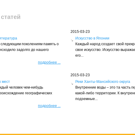
 статей
2015-03-23
итература
Искусство в Японии
ть следующим поколениям память о
Каждый народ создает свой прек
оисходило задолго до нашего
свое искусство. Искусство выражае
его...
подробнее
...
2015-03-23
х мест
Реки Ханты-Мансийского округа
ждый человек чем-нибудь
Внутренние воды – это та часть г
происхождение географических
какой-либо территории. К внутрен
подземные...
подробнее
...