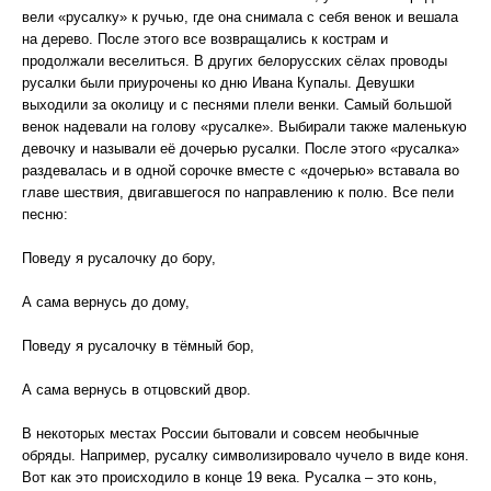
вели «русалку» к ручью, где она снимала с себя венок и вешала
на дерево. После этого все возвращались к кострам и
продолжали веселиться. В других белорусских сёлах проводы
русалки были приурочены ко дню Ивана Купалы. Девушки
выходили за околицу и с песнями плели венки. Самый большой
венок надевали на голову «русалке». Выбирали также маленькую
девочку и называли её дочерью русалки. После этого «русалка»
раздевалась и в одной сорочке вместе с «дочерью» вставала во
главе шествия, двигавшегося по направлению к полю. Все пели
песню:
Поведу я русалочку до бору,
А сама вернусь до дому,
Поведу я русалочку в тёмный бор,
А сама вернусь в отцовский двор.
В некоторых местах России бытовали и совсем необычные
обряды. Например, русалку символизировало чучело в виде коня.
Вот как это происходило в конце 19 века. Русалка – это конь,