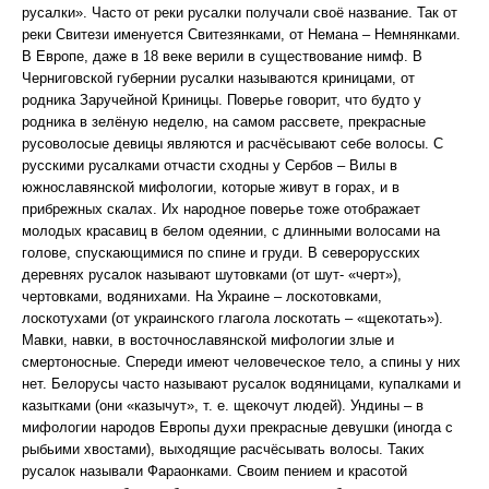
русалки». Часто от реки русалки получали своё название. Так от
реки Свитези именуется Свитезянками, от Немана – Немнянками.
В Европе, даже в 18 веке верили в существование нимф. В
Черниговской губернии русалки называются криницами, от
родника Заручейной Криницы. Поверье говорит, что будто у
родника в зелёную неделю, на самом рассвете, прекрасные
русоволосые девицы являются и расчёсывают себе волосы. С
русскими русалками отчасти сходны у Сербов – Вилы в
южнославянской мифологии, которые живут в горах, и в
прибрежных скалах. Их народное поверье тоже отображает
молодых красавиц в белом одеянии, с длинными волосами на
голове, спускающимися по спине и груди. В северорусских
деревнях русалок называют шутовками (от шут- «черт»),
чертовками, водянихами. На Украине – лоскотовками,
лоскотухами (от украинского глагола лоскотать – «щекотать»).
Мавки, навки, в восточнославянской мифологии злые и
смертоносные. Спереди имеют человеческое тело, а спины у них
нет. Белорусы часто называют русалок водяницами, купалками и
казытками (они «казычут», т. е. щекочут людей). Ундины – в
мифологии народов Европы духи прекрасные девушки (иногда с
рыбьими хвостами), выходящие расчёсывать волосы. Таких
русалок называли Фараонками. Своим пением и красотой