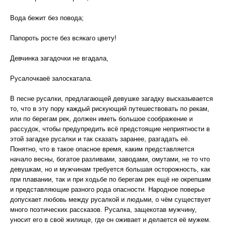
Вода бежит без повода;
Папороть росте без всякаго цвету!
Девчинка загадочки не вгадала,
Русалочкаеё залоскатала.
В песне русалки, предлагающей девушке загадку высказывается
то, что в эту пору каждый рискующий путешествовать по рекам,
или по берегам рек, должен иметь большое соображение и
рассудок, чтобы предупредить всё предстоящие неприятности в
этой загадке русалки и так сказать заранее, разгадать её.
Понятно, что в такое опасное время, каким представляется
начало весны, богатое разливами, заводами, омутами, не то что
девушкам, но и мужчинам требуется большая осторожность, как
при плавании, так и при ходьбе по берегам рек ещё не окрепшим
и представляющие разного рода опасности. Народное поверье
допускает любовь между русалкой и людьми, о чём существует
много поэтических рассказов. Русалка, защекотав мужчину,
уносит его в своё жилище, где он оживает и делается её мужем.