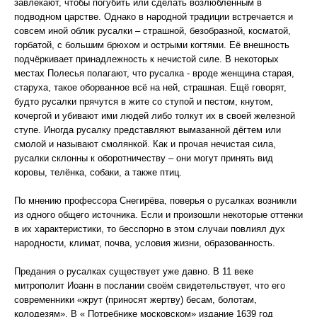
завлекают, чтобы погубить или сделать возлюбленным в
подводном царстве. Однако в народной традиции встречается и
совсем иной облик русалки – страшной, безобразной, косматой,
горбатой, с большим брюхом и острыми когтями. Её внешность
подчёркивает принадлежность к нечистой силе. В некоторых
местах Полесья полагают, что русалка - вроде женщина старая,
старуха, такое оборванное всё на ней, страшная. Ещё говорят,
будто русалки прячутся в жите со ступой и пестом, кнутом,
кочергой и убивают ими людей либо толкут их в своей железной
ступе. Иногда русалку представляют вымазанной дёгтем или
смолой и называют смолянкой. Как и прочая нечистая сила,
русалки склонны к оборотничеству – они могут принять вид
коровы, телёнка, собаки, а также птиц.
По мнению профессора Снегирёва, поверья о русалках возникли
из одного общего источника. Если и произошли некоторые оттенки
в их характеристики, то бесспорно в этом случаи повлиял дух
народности, климат, почва, условия жизни, образованность.
Предания о русалках существует уже давно. В 11 веке
митрополит Иоанн в послании своём свидетельствует, что его
современники «жрут (приносят жертву) бесам, болотам,
колодезям». В « Потребнике московском» издание 1639 год