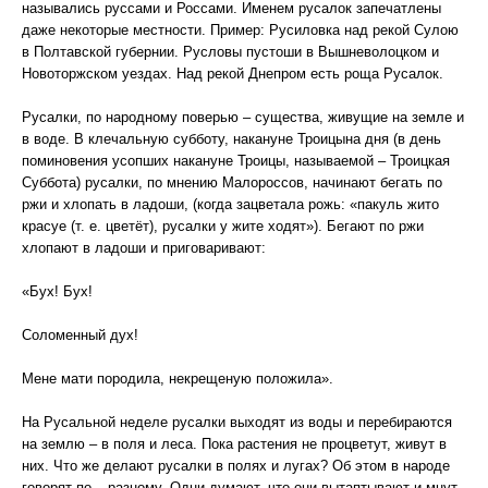
назывались руссами и Россами. Именем русалок запечатлены
даже некоторые местности. Пример: Русиловка над рекой Сулою
в Полтавской губернии. Русловы пустоши в Вышневолоцком и
Новоторжском уездах. Над рекой Днепром есть роща Русалок.
Русалки, по народному поверью – существа, живущие на земле и
в воде. В клечальную субботу, накануне Троицына дня (в день
поминовения усопших накануне Троицы, называемой – Троицкая
Суббота) русалки, по мнению Малороссов, начинают бегать по
ржи и хлопать в ладоши, (когда зацветала рожь: «пакуль жито
красуе (т. е. цветёт), русалки у жите ходят»). Бегают по ржи
хлопают в ладоши и приговаривают:
«Бух! Бух!
Соломенный дух!
Мене мати породила, некрещеную положила».
На Русальной неделе русалки выходят из воды и перебираются
на землю – в поля и леса. Пока растения не процветут, живут в
них. Что же делают русалки в полях и лугах? Об этом в народе
говорят по – разному. Одни думают, что они вытаптывают и мнут