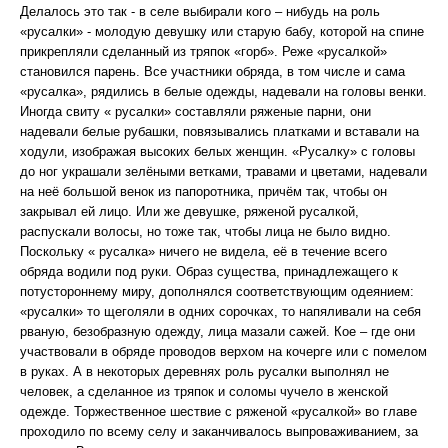
Делалось это так - в селе выбирали кого – нибудь на роль
«русалки» - молодую девушку или старую бабу, которой на спине
прикрепляли сделанный из тряпок «горб». Реже «русалкой»
становился парень. Все участники обряда, в том числе и сама
«русалка», рядились в белые одежды, надевали на головы венки.
Иногда свиту « русалки» составляли ряженые парни, они
надевали белые рубашки, повязывались платками и вставали на
ходули, изображая высоких белых женщин. «Русалку» с головы
до ног украшали зелёными ветками, травами и цветами, надевали
на неё большой венок из папоротника, причём так, чтобы он
закрывал ей лицо. Или же девушке, ряженой русалкой,
распускали волосы, но тоже так, чтобы лица не было видно.
Поскольку « русалка» ничего не видела, её в течение всего
обряда водили под руки. Образ существа, принадлежащего к
потустороннему миру, дополнялся соответствующим одеянием:
«русалки» то щеголяли в одних сорочках, то напяливали на себя
рваную, безобразную одежду, лица мазали сажей. Кое – где они
участвовали в обряде проводов верхом на кочерге или с помелом
в руках. А в некоторых деревнях роль русалки выполнял не
человек, а сделанное из тряпок и соломы чучело в женской
одежде. Торжественное шествие с ряженой «русалкой» во главе
проходило по всему селу и заканчивалось выпроваживанием, за