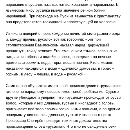
верование в русалок называется волхованием и чарованьем. В
языческом миру русалка имела значение речной богини,
чаровницей. При переходе же Руси из язычества к христианству,
она представляется тоскующей и злобствующей на человека.
Из числа поверий о происхождении нечистой силы разного рода
и, между прочим, русалок вот как говорили: «Бог при
столпотворении Вавилонском наказал народ, дерзнувший
проникнуть тайну величия Его, смешением языков, главных из
них, лишив образа и подобия своего, определил на вечные
времена сторожить воды, горы, леса и прочее. Кто в момент
наказания находился в доме – сделался домовым, в горах –
горным, в лесу – лешим, в воде – русалкой».
Само слово «Русалка» имеет своё происхождение отрусла реки,
где оно по народному поверью имеет своё пребывание. Однако
другие убеждают и уверяют, что «русалка» происходит от русых
волос, которые у них длинные, густые и ниспадают с головы,
прикрывают всё тело своими роскошными волнами, а по другим
поверьям у них волосы длинные, густые и зелённого цвета.
Профессор Снегирёв приводит тем иные доказательства
происхождения слова «русалка». Что многие священные реки