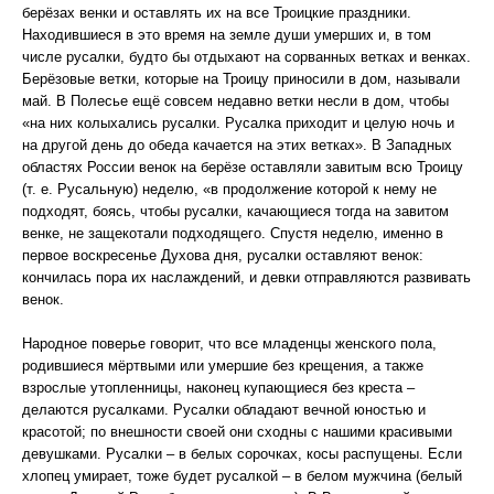
берёзах венки и оставлять их на все Троицкие праздники.
Находившиеся в это время на земле души умерших и, в том
числе русалки, будто бы отдыхают на сорванных ветках и венках.
Берёзовые ветки, которые на Троицу приносили в дом, называли
май. В Полесье ещё совсем недавно ветки несли в дом, чтобы
«на них колыхались русалки. Русалка приходит и целую ночь и
на другой день до обеда качается на этих ветках». В Западных
областях России венок на берёзе оставляли завитым всю Троицу
(т. е. Русальную) неделю, «в продолжение которой к нему не
подходят, боясь, чтобы русалки, качающиеся тогда на завитом
венке, не защекотали подходящего. Спустя неделю, именно в
первое воскресенье Духова дня, русалки оставляют венок:
кончилась пора их наслаждений, и девки отправляются развивать
венок.
Народное поверье говорит, что все младенцы женского пола,
родившиеся мёртвыми или умершие без крещения, а также
взрослые утопленницы, наконец купающиеся без креста –
делаются русалками. Русалки обладают вечной юностью и
красотой; по внешности своей они сходны с нашими красивыми
девушками. Русалки – в белых сорочках, косы распущены. Если
хлопец умирает, тоже будет русалкой – в белом мужчина (белый