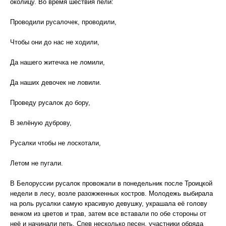
околицу. Во время шествия пели:
Проводили русалочек, проводили,
Чтобы они до нас не ходили,
Да нашего житечка не ломили,
Да наших девочек не ловили.
Проведу русалок до бору,
В зелёную дуброву,
Русалки чтобы не лоскотали,
Летом не пугали.
В Белоруссии русалок провожали в понедельник после Троицкой
недели в лесу, возле разожженных костров. Молодежь выбирала
на роль русалки самую красивую девушку, украшала её голову
венком из цветов и трав, затем все вставали по обе стороны от
неё и начинали петь. Спев несколько песен, участники обряда