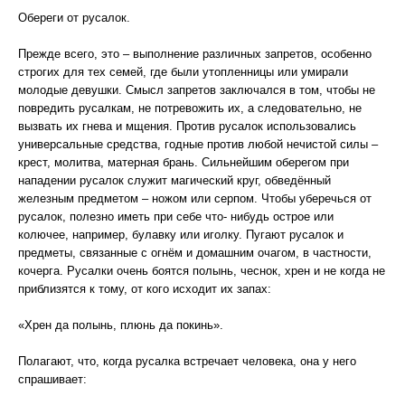
Обереги от русалок.
Прежде всего, это – выполнение различных запретов, особенно
строгих для тех семей, где были утопленницы или умирали
молодые девушки. Смысл запретов заключался в том, чтобы не
повредить русалкам, не потревожить их, а следовательно, не
вызвать их гнева и мщения. Против русалок использовались
универсальные средства, годные против любой нечистой силы –
крест, молитва, матерная брань. Сильнейшим оберегом при
нападении русалок служит магический круг, обведённый
железным предметом – ножом или серпом. Чтобы уберечься от
русалок, полезно иметь при себе что- нибудь острое или
колючее, например, булавку или иголку. Пугают русалок и
предметы, связанные с огнём и домашним очагом, в частности,
кочерга. Русалки очень боятся полынь, чеснок, хрен и не когда не
приблизятся к тому, от кого исходит их запах:
«Хрен да полынь, плюнь да покинь».
Полагают, что, когда русалка встречает человека, она у него
спрашивает: