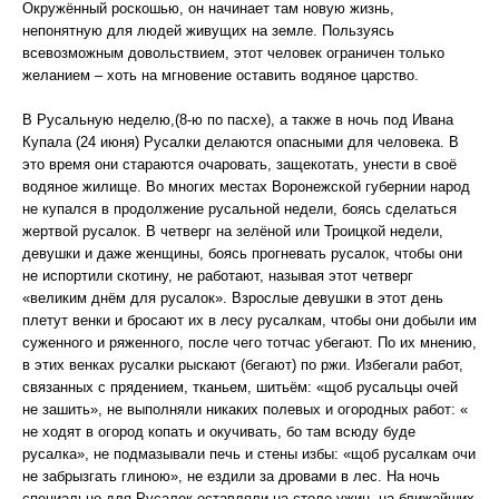
Окружённый роскошью, он начинает там новую жизнь,
непонятную для людей живущих на земле. Пользуясь
всевозможным довольствием, этот человек ограничен только
желанием – хоть на мгновение оставить водяное царство.
В Русальную неделю,(8-ю по пасхе), а также в ночь под Ивана
Купала (24 июня) Русалки делаются опасными для человека. В
это время они стараются очаровать, защекотать, унести в своё
водяное жилище. Во многих местах Воронежской губернии народ
не купался в продолжение русальной недели, боясь сделаться
жертвой русалок. В четверг на зелёной или Троицкой недели,
девушки и даже женщины, боясь прогневать русалок, чтобы они
не испортили скотину, не работают, называя этот четверг
«великим днём для русалок». Взрослые девушки в этот день
плетут венки и бросают их в лесу русалкам, чтобы они добыли им
суженного и ряженного, после чего тотчас убегают. По их мнению,
в этих венках русалки рыскают (бегают) по ржи. Избегали работ,
связанных с прядением, тканьем, шитьём: «щоб русальцы очей
не зашить», не выполняли никаких полевых и огородных работ: «
не ходят в огород копать и окучивать, бо там всюду буде
русалка», не подмазывали печь и стены избы: «щоб русалкам очи
не забрызгать глиною», не ездили за дровами в лес. На ночь
специально для Русалок оставляли на столе ужин, на ближайших