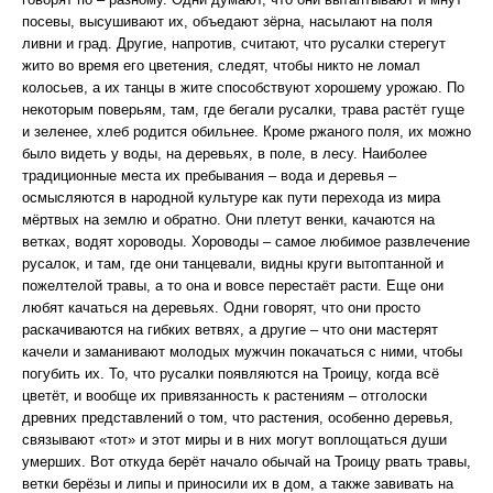
посевы, высушивают их, объедают зёрна, насылают на поля
ливни и град. Другие, напротив, считают, что русалки стерегут
жито во время его цветения, следят, чтобы никто не ломал
колосьев, а их танцы в жите способствуют хорошему урожаю. По
некоторым поверьям, там, где бегали русалки, трава растёт гуще
и зеленее, хлеб родится обильнее. Кроме ржаного поля, их можно
было видеть у воды, на деревьях, в поле, в лесу. Наиболее
традиционные места их пребывания – вода и деревья –
осмысляются в народной культуре как пути перехода из мира
мёртвых на землю и обратно. Они плетут венки, качаются на
ветках, водят хороводы. Хороводы – самое любимое развлечение
русалок, и там, где они танцевали, видны круги вытоптанной и
пожелтелой травы, а то она и вовсе перестаёт расти. Еще они
любят качаться на деревьях. Одни говорят, что они просто
раскачиваются на гибких ветвях, а другие – что они мастерят
качели и заманивают молодых мужчин покачаться с ними, чтобы
погубить их. То, что русалки появляются на Троицу, когда всё
цветёт, и вообще их привязанность к растениям – отголоски
древних представлений о том, что растения, особенно деревья,
связывают «тот» и этот миры и в них могут воплощаться души
умерших. Вот откуда берёт начало обычай на Троицу рвать травы,
ветки берёзы и липы и приносили их в дом, а также завивать на