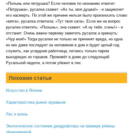
«Полынь или петрушка? Если человек по незнанию ответит:
«Петрушка», русалка скажет: «Ах ты, моя душка!» - и защекочет
его насмерть. По этой же причине нельзя было произносить слово
«мята», русалка ответила: «Тут твоя хата». Если же на вопрос
русалки ответить: «Полынь», она скажет: «А ну тебя, сгинь!» - и
отстанет. Очень важно первому заметить русалок и крикнуть:
«Чур моя!» Тогда русалки не только не причинят вреда, но одна
из них даже последует за человеком в дом и будет целый год
служить, как усердная работница, питаясь только паром
выходящих из горшков. Проживёт в доме до следующей
Русальной недели, а потом убежит в лес.
Похожие статьи
Искусство в Японии
Характеристика рыжих муравьев
Лес и жизнь
Экологическое состояние дендрофлоры на примере рябины
обыкновенной