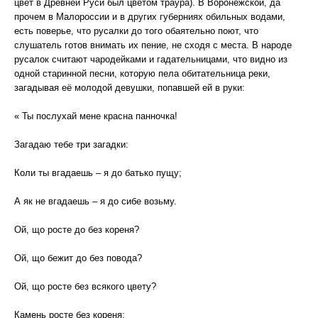
цвет в Древней Руси был цветом траура). В Воронежской, да
прочем в Малороссии и в других губерниях обильных водами,
есть поверье, что русалки до того обаятельно поют, что
слушатель готов внимать их пение, не сходя с места. В народе
русалок считают чародейками и гадательницами, что видно из
одной старинной песни, которую пела обитательница реки,
загадывая её молодой девушки, попавшей ей в руки:
« Ты послухай мене красна панночка!
Загадаю тебе три загадки:
Коли ты вгадаешь – я до батько пущу;
А як не вгадаешь – я до сибе возьму.
Ой, що росте до без кореня?
Ой, що бежит до без повода?
Ой, що росте без всякого цвету?
Камень росте без кореня;