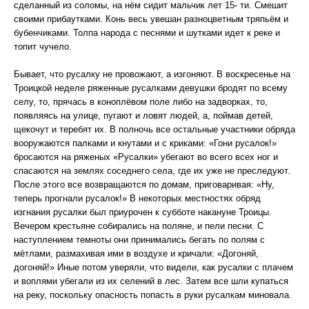
сделанный из соломы, на нём сидит мальчик лет 15- ти. Смешит
своими прибаутками. Конь весь увешан разноцветным тряпьём и
бубенчиками. Толпа народа с песнями и шутками идет к реке и
топит чучело.
Бывает, что русалку не провожают, а изгоняют. В воскресенье на
Троицкой неделе ряженные русалками девушки бродят по всему
селу, то, прячась в коноплёвом поле либо на задворках, то,
появляясь на улице, пугают и ловят людей, а, поймав детей,
щекочут и теребят их. В полночь все остальные участники обряда
вооружаются палками и кнутами и с криками: «Гони русалок!»
бросаются на ряженых «Русалки» убегают во всего всех ног и
спасаются на землях соседнего села, где их уже не преследуют.
После этого все возвращаются по домам, приговаривая: «Ну,
теперь прогнали русалок!» В некоторых местностях обряд
изгнания русалки был приурочен к субботе накануне Троицы.
Вечером крестьяне собирались на поляне, и пели песни. С
наступлением темноты они принимались бегать по полям с
мётлами, размахивая ими в воздухе и кричали: «Догоняй,
догоняй!» Иные потом уверяли, что видели, как русалки с плачем
и воплями убегали из их селений в лес. Затем все шли купаться
на реку, поскольку опасность попасть в руки русалкам миновала.