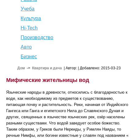
Учеба
Культура
Hi-Tech
Производство
Авто
Бизнес
Дом
->
Квартира и дача
| Автор:
| Добавлено: 2015-03-23
Мифические жительницы вод
Языческие народы в древности, относились с благодарностью к
воде, как необходимому из предметов к существованию,
питающая почву и растительность. Реки, начиная от Индийского
Гангеса или Ганга и египетского Нила до Славянского Дуная и
других, священных в язычестве языческих рек, озёр населены
разными существами. Что водой заведует особое божество.
Таким образом, у Греков были Нереиды, у Римлян Наяды, то
речные Нимфы, или богини известные у славян под названием «